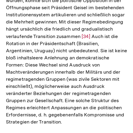
wurden, konnte sich die politische Opposition in der
Öffnungsphase seit Präsident Geisel im bestehenden
Institutionensystem artikulieren und schließlich sogar
die Mehrheit gewinnen. Mit dieser Regimebedingung
hängt ursächlich die friedlich und gradualistisch
verlaufende Transition zusammen
Zur
[34]
Auch ist die
Rotation in der Präsidentschaft (Brasilien,
Auflösung
Argentinien, Uruguay) nicht unbedeutend. Sie ist keine
der
bloß inhaltsleere Anlehnung an demokratische
Fußnote
Formen: Diese Wechsel sind Ausdruck von
Machtveränderungen innerhalb der Militärs und der
regimetragenden Gruppen (was zivile Sektoren mit
einschließt), möglicherweise auch Ausdruck
veränderter Beziehungen der regimetragenden
Gruppen zur Gesellschaft. Eine solche Struktur des
Regimes erleichtert Anpassungen an die politischen
Erfordernisse, d. h. gegebenenfalls Kompromisse und
Strategien der Transition.