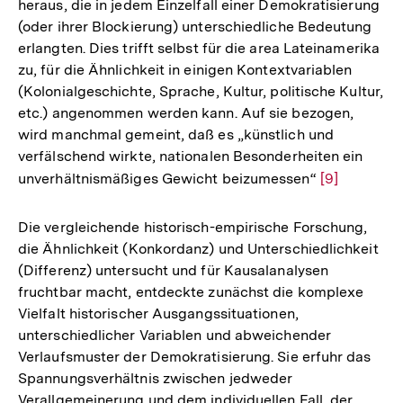
heraus, die in jedem Einzelfall einer Demokratisierung
(oder ihrer Blockierung) unterschiedliche Bedeutung
erlangten. Dies trifft selbst für die area Lateinamerika
zu, für die Ähnlichkeit in einigen Kontextvariablen
(Kolonialgeschichte, Sprache, Kultur, politische Kultur,
etc.) angenommen werden kann. Auf sie bezogen,
wird manchmal gemeint, daß es „künstlich und
verfälschend wirkte, nationalen Besonderheiten ein
unverhältnismäßiges Gewicht beizumessen“
Zur
[9]
Auflösung
der
Die vergleichende historisch-empirische Forschung,
Fußnote
die Ähnlichkeit (Konkordanz) und Unterschiedlichkeit
(Differenz) untersucht und für Kausalanalysen
fruchtbar macht, entdeckte zunächst die komplexe
Vielfalt historischer Ausgangssituationen,
unterschiedlicher Variablen und abweichender
Verlaufsmuster der Demokratisierung. Sie erfuhr das
Spannungsverhältnis zwischen jedweder
Verallgemeinerung und dem individuellen Fall, der