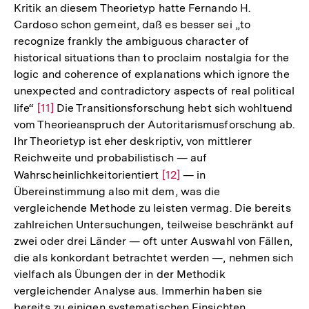
Kritik an diesem Theorietyp hatte Fernando H.
Cardoso schon gemeint, daß es besser sei „to
recognize frankly the ambiguous character of
historical situations than to proclaim nostalgia for the
logic and coherence of explanations which ignore the
unexpected and contradictory aspects of real political
life“
Zur
[11]
Die Transitionsforschung hebt sich wohltuend
vom Theorieanspruch der Autoritarismusforschung ab.
Auflösung
Ihr Theorietyp ist eher deskriptiv, von mittlerer
der
Reichweite und probabilistisch — auf
Fußnote
Wahrscheinlichkeitorientiert
Zur
[12]
— in
Übereinstimmung also mit dem, was die
Auflösung
vergleichende Methode zu leisten vermag. Die bereits
der
zahlreichen Untersuchungen, teilweise beschränkt auf
Fußnote
zwei oder drei Länder — oft unter Auswahl von Fällen,
die als konkordant betrachtet werden —, nehmen sich
vielfach als Übungen der in der Methodik
vergleichender Analyse aus. Immerhin haben sie
bereits zu einigen systematischen Einsichten