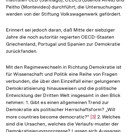
Peitho (Montevideo) durchführt; die Untersuchungen
werden von der Stiftung Volkswagenwerk gefördert.
Erinnert sei jedoch daran, daß Mitte der siebziger
Jahre die noch autoritär regierten OECD-Staaten
Griechenland, Portugal und Spanien zur Demokratie
zurückfanden.
Mit den Regimewechseln in Richtung Demokratie ist
für Wissenschaft und Politik eine Reihe von Fragen
verbunden, die über den Einzelfall einer gelungenen
Demokratisierung hinausweisen und die politische
Entwicklung der Dritten Welt insgesamt in den Blick
nehmen: 1. Gibt es einen allgemeinen Trend zur
Demokratie als politischer Herrschaftsform? „Will
more countries become democratic?“
Zur
[3]
2. Welches
sind die Ursachen, welches die Verlaufs-muster der
Auflösung
Demokratisierungsprozesse? Lassen sich Aussagen
der