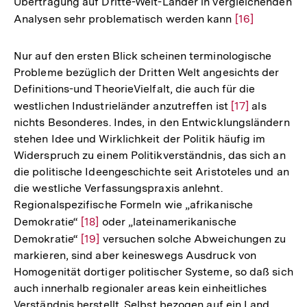
Übertragung auf Dritte-Welt-Länder in vergleichenden
Auflösung
Analysen sehr problematisch werden kann
Zur
[16]
der
Auflösung
Fußnote
der
Nur auf den ersten Blick scheinen terminologische
Fußnote
Probleme bezüglich der Dritten Welt angesichts der
Definitions-und TheorieVielfalt, die auch für die
westlichen Industrieländer anzutreffen ist
Zur
[17]
als
nichts Besonderes. Indes, in den Entwicklungsländern
Auflösung
stehen Idee und Wirklichkeit der Politik häufig im
der
Widerspruch zu einem Politikverständnis, das sich an
Fußnote
die politische Ideengeschichte seit Aristoteles und an
die westliche Verfassungspraxis anlehnt.
Regionalspezifische Formeln wie „afrikanische
Demokratie“
Zur
[18]
oder „lateinamerikanische
Demokratie“
Auflösung
Zur
[19]
versuchen solche Abweichungen zu
markieren, sind aber keineswegs Ausdruck von
der
Auflösung
Homogenität dortiger politischer Systeme, so daß sich
Fußnote
der
auch innerhalb regionaler areas kein einheitliches
Fußnote
Verständnis herstellt. Selbst bezogen auf ein Land