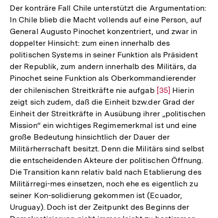
Der konträre Fall Chile unterstützt die Argumentation:
In Chile blieb die Macht vollends auf eine Person, auf
General Augusto Pinochet konzentriert, und zwar in
doppelter Hinsicht: zum einen innerhalb des
politischen Systems in seiner Funktion als Präsident
der Republik, zum andern innerhalb des Militärs, da
Pinochet seine Funktion als Oberkommandierender
der chilenischen Streitkräfte nie aufgab
Zur
[35]
Hierin
zeigt sich zudem, daß die Einheit bzw.der Grad der
Auflösung
Einheit der Streitkräfte in Ausübung ihrer „politischen
der
Mission“ ein wichtiges Regimemerkmal ist und eine
Fußnote
große Bedeutung hinsichtlich der Dauer der
Militärherrschaft besitzt. Denn die Militärs sind selbst
die entscheidenden Akteure der politischen Öffnung.
Die Transition kann relativ bald nach Etablierung des
Militärregi-mes einsetzen, noch ehe es eigentlich zu
seiner Kon-solidierung gekommen ist (Ecuador,
Uruguay). Doch ist der Zeitpunkt des Beginns der