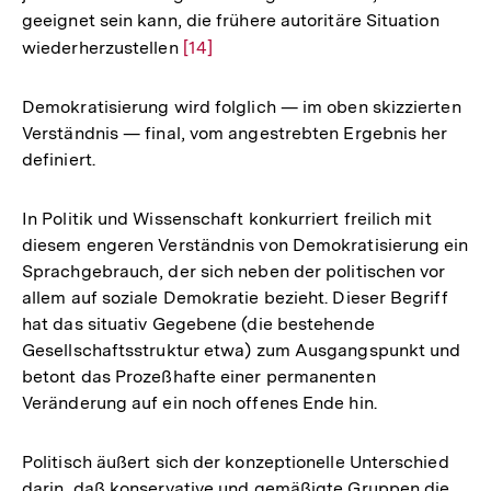
geeignet sein kann, die frühere autoritäre Situation
wiederherzustellen
Zur
[14]
Auflösung
der
Demokratisierung wird folglich — im oben skizzierten
Fußnote
Verständnis — final, vom angestrebten Ergebnis her
definiert.
In Politik und Wissenschaft konkurriert freilich mit
diesem engeren Verständnis von Demokratisierung ein
Sprachgebrauch, der sich neben der politischen vor
allem auf soziale Demokratie bezieht. Dieser Begriff
hat das situativ Gegebene (die bestehende
Gesellschaftsstruktur etwa) zum Ausgangspunkt und
betont das Prozeßhafte einer permanenten
Veränderung auf ein noch offenes Ende hin.
Politisch äußert sich der konzeptionelle Unterschied
darin, daß konservative und gemäßigte Gruppen die