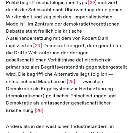
Politikbegriff eschatologischen Typs
Zur
[23]
motiviert
Fußnote
durch die Sehnsucht nach Überwindung der eigenen
Auflösung
Wirklichkeit und zugleich des „imperialistischen
der
Modells“. Im Zentrum der demokratietheoretischen
Fußnote
Debatte steht freilich die kritische
Auseinandersetzung mit dem von Robert Dahl
explizierten
Zur
[24]
Demokratiebegriff, dem gerade für
die Dritte Welt aufgrund der dortigen
Auflösung
gesellschaftlichen Verhältnisse definitorisch ein
der
primär soziales Begriffsverständnis gegenübergestellt
Fußnote
wird. Die begriffliche Alternative liegt folglich —
entsprechend Macpherson
Zur
[25]
— zwischen
Demokratie als Regelsystem zur Herbei-führung
Auflösung
(demokratischer) politischer Entscheidungen und
der
Demokratie als umfassender gesellschaftlicher
Fußnote
Erscheinung
Zur
[26]
Auflösung
der
Anders als in den westlichen Industrieländern, in
Fußnote