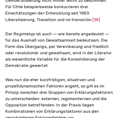
Demokratisierung nicht immer leicht zu bestimmen.
Für Chile beispielsweise konkurrieren drei
Einschätzungen der Entwicklung seit 1983:
Liberalisierung, Transition und no-transiciön
Zur
[36]
Auflösung
der
Der Regimetyp ist auch — wie bereits angedeutet —
Fußnote
für das Ausmaß von Gewaltsamkeit bedeutsam. Die
Form des Übergangs, per Vereinbarung und friedlich
oder revolutionär und gewaltsam, wird in der Literatur
als wesentliche Variable für die Konsolidierung der
Demokratie gewertet.
Was nun die eher kurzfristigen, situativen und
prozeßdynamischen Faktoren angeht, so gilt es im
Prinzip zwischen drei Gruppen von Erklärungsfaktoren
zu unterscheiden: externen, regimeinternen und die
Opposition betreffenden. In der Praxis liegen
Kombinationen von Erklärungsfaktoren aus den
Zum
verschiedenen Faktorenfeldem vor.
Seite