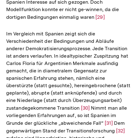
Spanien Interesse auf sich gezogen. Doch
Modellfunktion konnte er nicht ge-winnen, da die
dortigen Bedingungen einmalig waren
Zur
[29]
Auflösung
der
Im Vergleich mit Spanien zeigt sich die
Fußnote
Verschiedenheit der Bedingungen und Abläufe
anderer Demokratisierungsprozesse. Jede Transition
ist anders verlaufen. In idealtypischer Zuspitzung hat
Carlos Floria für Argentinien Merkmale ausfindig
gemacht, die in diametralem Gegensatz zur
spanischen Erfahrung stehen, nämlich eine
überstürzte (statt gesuchte), hereingebrochene (statt
geplante), abrupte (statt anknüpfende) und durch
eine Niederlage (statt durch Überzeugungsarbeit)
zustandegekommene Transition
Zur
[30]
Nimmt man alle
vorliegenden Erfahrungen auf, so ist Spanien im
Auflösung
Grunde der glückliche „abweichende Fall“
Zur
[31]
Dem
der
gegenwärtigen Stand der Transitionsforschung
Auflösung
Zur
[32]
Fußnote