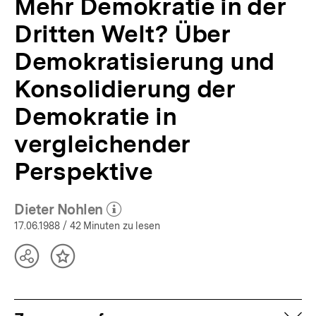
Mehr Demokratie in der
26/1988
|
Dritten Welt? Über
bpb.de
Demokratisierung und
Konsolidierung der
Demokratie in
vergleichender
Perspektive
Dieter Nohlen
(Mehr zum Autor)
öffnen
17.06.1988
/ 42 Minuten zu lesen
Teilen
Inhalt
Optionen
merken
anzeigen