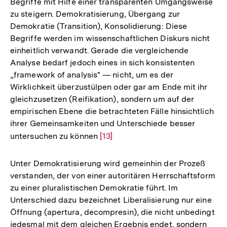
Begriffe mit Hilfe einer transparenten Umgangsweise
zu steigern. Demokratisierung, Übergang zur
Demokratie (Transition), Konsolidierung: Diese
Begriffe werden im wissenschaftlichen Diskurs nicht
einheitlich verwandt. Gerade die vergleichende
Analyse bedarf jedoch eines in sich konsistenten
„framework of analysis" — nicht, um es der
Wirklichkeit überzustülpen oder gar am Ende mit ihr
gleichzusetzen (Reifikation), sondern um auf der
empirischen Ebene die betrachteten Fälle hinsichtlich
ihrer Gemeinsamkeiten und Unterschiede besser
untersuchen zu können
Zur
[13]
Auflösung
der
Unter Demokratisierung wird gemeinhin der Prozeß
Fußnote
verstanden, der von einer autoritären Herrschaftsform
zu einer pluralistischen Demokratie führt. Im
Unterschied dazu bezeichnet Liberalisierung nur eine
Öffnung (apertura, decompresin), die nicht unbedingt
jedesmal mit dem gleichen Ergebnis endet, sondern