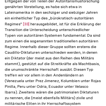
Entgegen der von Teilen der Autoritarismusforschung
genährten Vorstellung, es habe sich etwa in
Lateinamerika in den sechziger und siebziger Jahren
ein einheitlicher Typ des „bürokratisch-autoritären
Regimes“
Zur
[33]
herausgebildet, ist für die Erklärung der
Transition die Unterscheidung unterschiedlicher
Auflösung
Typen von autoritären Systemen fundamental. Da sind
der
zum einen die sogenannten traditionellen autoritären
Fußnote
Regime. Innerhalb dieser Gruppe sollten erstens die
Caudillo-Diktaturen unterschieden werden, in denen
ein Diktator (der meist aus den Reihen des Militärs
stammt), gestützt auf die Streitkräfte als Machtbasis,
die unumschränkte Herrschaft ausübt. Diesen Typ
treffen wir vor allem in den Andenländern an
(Venezuela unter Prez Jimenez, Kolumbien unter Rojas
Pinilla, Peru unter Odria, Ecuador unter Velasco
Ibarra). Zweitens wären die patrimonialen Diktaturen
zu nennen, die (meist ebenfalls Militärs) zivile und
militärische Eliten in ihr Herrschaftssystem