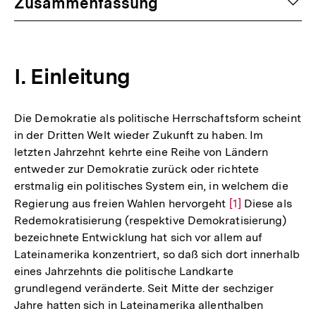
auf
Zusammenfassung
I. Einleitung
Die Demokratie als politische Herrschaftsform scheint
in der Dritten Welt wieder Zukunft zu haben. Im
letzten Jahrzehnt kehrte eine Reihe von Ländern
entweder zur Demokratie zurück oder richtete
erstmalig ein politisches System ein, in welchem die
Regierung aus freien Wahlen hervorgeht
Zur
[1]
Diese als
Redemokratisierung (respektive Demokratisierung)
Auflösung
bezeichnete Entwicklung hat sich vor allem auf
der
Lateinamerika konzentriert, so daß sich dort innerhalb
Fußnote
eines Jahrzehnts die politische Landkarte
grundlegend veränderte. Seit Mitte der sechziger
Jahre hatten sich in Lateinamerika allenthalben