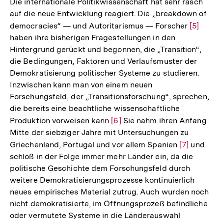
Die internationale Politikwissenschaft hat sehr rasch
auf die neue Entwicklung reagiert. Die „breakdown of
democracies“ — und Autoritarismus — Forscher
Zur
[5]
haben ihre bisherigen Fragestellungen in den
Auflösu
Hintergrund gerückt und begonnen, die „Transition“,
der
die Bedingungen, Faktoren und Verlaufsmuster der
Fußnote
Demokratisierung politischer Systeme zu studieren.
Inzwischen kann man von einem neuen
Forschungsfeld, der „Transitionsforschung“, sprechen,
die bereits eine beachtliche wissenschaftliche
Produktion vorweisen kann
Zur
[6]
Sie nahm ihren Anfang
Mitte der siebziger Jahre mit Untersuchungen zu
Auflösung
Griechenland, Portugal und vor allem Spanien
Zur
[7]
und
der
schloß in der Folge immer mehr Länder ein, da die
Auflösung
Fußnote
politische Geschichte dem Forschungsfeld durch
der
weitere Demokratisierungsprozesse kontinuierlich
Fußnote
neues empirisches Material zutrug. Auch wurden noch
nicht demokratisierte, im Öffnungsprozeß befindliche
oder vermutete Systeme in die Länderauswahl