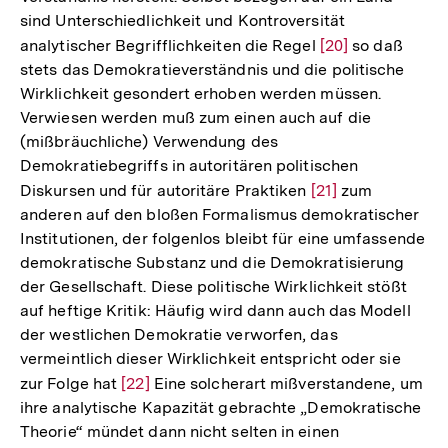
sind Unterschiedlichkeit und Kontroversität
analytischer Begrifflichkeiten die Regel
Zur
[20]
so daß
stets das Demokratieverständnis und die politische
Auflösung
Wirklichkeit gesondert erhoben werden müssen.
der
Verwiesen werden muß zum einen auch auf die
Fußnote
(mißbräuchliche) Verwendung des
Demokratiebegriffs in autoritären politischen
Diskursen und für autoritäre Praktiken
Zur
[21]
zum
anderen auf den bloßen Formalismus demokratischer
Auflösung
Institutionen, der folgenlos bleibt für eine umfassende
der
demokratische Substanz und die Demokratisierung
Fußnote
der Gesellschaft. Diese politische Wirklichkeit stößt
auf heftige Kritik: Häufig wird dann auch das Modell
der westlichen Demokratie verworfen, das
vermeintlich dieser Wirklichkeit entspricht oder sie
zur Folge hat
Zur
[22]
Eine solcherart mißverstandene, um
ihre analytische Kapazität gebrachte „Demokratische
Auflösung
Theorie“ mündet dann nicht selten in einen
der