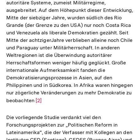
autoritäre Systeme, zumeist Militärregime,
ausgebreitet. Auf dem Höhepunkt dieser Entwicklung,
Mitte der siebziger Jahre, wurden südlich des Rio
Grande (der Grenze zu den USA) nur noch Costa Rica
und Venezuela als liberale Demokratien gezählt. Seit
Mitte der achtzigerJahre verblieben alleine noch Chile
und Paraguay unter Militärherrschaft. In anderen
Weltregionen ist die Überwindung autoritärer
Herrschaftsformen weniger häufig geglückt. Große
internationale Aufmerksamkeit fanden die
Demokratisierungsprozesse in Asien, auf den
Philippinen und in Südkorea. In Afrika waren hingegen
nur zögerliche Veränderungen zu mehr Demokratie zu
beobachten
Zur
[2]
Auflösung
der
Die vorliegende Studie verdankt viel den
Fußnote
Forschungsprojekten zur „Politischen Reform in
Lateinamerika“, die der Verfasser mit Kollegen an den
Instituten CED (Santiago), CEDES (Buenos Aires) und