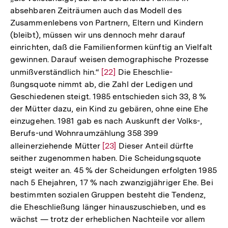
absehbaren Zeiträumen auch das Modell des
Zusammenlebens von Partnern, Eltern und Kindern
(bleibt), müssen wir uns dennoch mehr darauf
einrichten, daß die Familienformen künftig an Vielfalt
gewinnen. Darauf weisen demographische Prozesse
unmißverständlich hin.“
Zur
[22]
Die Eheschlie-
ßungsquote nimmt ab, die Zahl der Ledigen und
Auflösung
Geschiedenen steigt. 1985 entschieden sich 33, 8 %
der
der Mütter dazu, ein Kind zu gebären, ohne eine Ehe
Fußnote
einzugehen. 1981 gab es nach Auskunft der Volks-,
Berufs-und Wohnraumzählung 358 399
alleinerziehende Mütter
Zur
[23]
Dieser Anteil dürfte
seither zugenommen haben. Die Scheidungsquote
Auflösung
steigt weiter an. 45 % der Scheidungen erfolgten 1985
der
nach 5 Ehejahren, 17 % nach zwanzigjähriger Ehe. Bei
Fußnote
bestimmten sozialen Gruppen besteht die Tendenz,
die Eheschließung länger hinauszuschieben, und es
wächst — trotz der erheblichen Nachteile vor allem