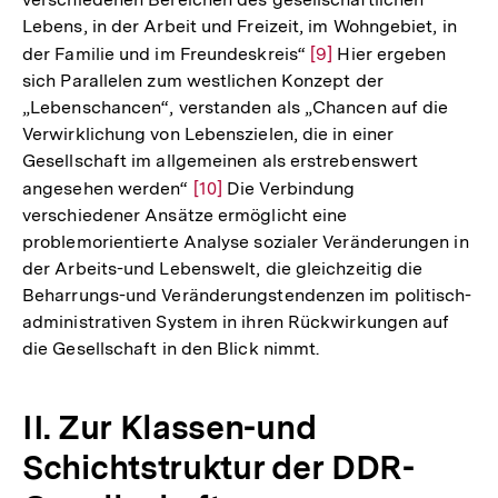
Lebens, in der Arbeit und Freizeit, im Wohngebiet, in
der Familie und im Freundeskreis“
Zur
[9]
Hier ergeben
sich Parallelen zum westlichen Konzept der
Auflösung
„Lebenschancen“, verstanden als „Chancen auf die
der
Verwirklichung von Lebenszielen, die in einer
Fußnote
Gesellschaft im allgemeinen als erstrebenswert
angesehen werden“
Zur
[10]
Die Verbindung
verschiedener Ansätze ermöglicht eine
Auflösung
problemorientierte Analyse sozialer Veränderungen in
der
der Arbeits-und Lebenswelt, die gleichzeitig die
Fußnote
Beharrungs-und Veränderungstendenzen im politisch-
administrativen System in ihren Rückwirkungen auf
die Gesellschaft in den Blick nimmt.
II. Zur Klassen-und
Schichtstruktur der DDR-