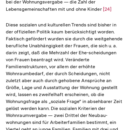
bei der Wohnungsvergabe — die Zahl der
Lebensgemeinschaften mit und ohne Kinder
Zur
[24]
Auflösung
der
Diese sozialen und kulturellen Trends sind bisher in
Fußnote
der offiziellen Politik kaum berücksichtigt worden.
Faktisch gefördert wurden sie durch die weitgehende
berufliche Unabhängigkeit der Frauen, die sich u. a.
darin zeigt, daß die Mehrzahl der Ehe-scheidungen
von Frauen beantragt wird. Veränderte
Familienstrukturen, vor allem der erhöhte
Wohnraumbedarf, der durch Scheidungen, nicht
zuletzt aber auch durch gehobene Ansprüche an
Größe, Lage und Ausstattung der Wohnung gestellt
wird, lassen es zweifelhaft erscheinen, ob die
Wohnungsfrage als „soziale Frage“ in absehbarer Zeit
gelöst werden kann. Die sozialen Kriterien der
Wohnraumvergabe — zwei Drittel der Neubau-
wohnungen sind für Arbeiterfamilien bestimmt, ein
Zum
Viertel geht an junge Familien, Familien mit drei und
Seite