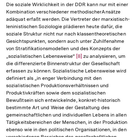
Die soziale Wirklichkeit in der DDR kann nur mit einer
Kombination verschiedener methodischerAnsätze
adäquat erfaßt werden. Die Vertreter der marxistisch-
leninistischen Soziologie plädieren heute dafür, die
soziale Struktur nicht nur nach klassentheoretischen
Gesichtspunkten, sondern auch unter Zuhilfenahme
von Stratifikationsmodellen und des Konzepts der
„sozialistischen Lebensweise“
Zur
[8]
zu analysieren, um
die differenzierte Binnenstruktur der Gesellschaft
Auflösung
erfassen zu können. Sozialistische Lebensweise wird
der
definiert als „in enger Verbindung mit den
Fußnote
sozialistischen Produktionsverhältnissen und
Produktivkräften sowie dem sozialistischen
Bewußtsein sich entwickelnde, konkret-historisch
bestimmte Art und Weise der Gestaltung des
gemeinschaftlichen und individuellen Lebens in allen
Tätigkeitsbereichen der Menschen, in der Produktion
ebenso wie in den politischen Organisationen, in den
verschiedenen Bereichen des gesellschaftlichen