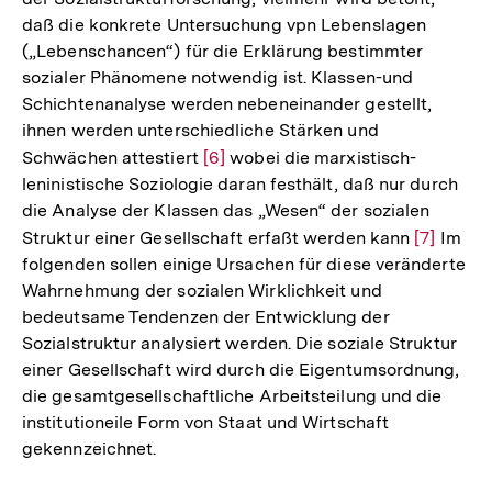
daß die konkrete Untersuchung vpn Lebenslagen
(„Lebenschancen“) für die Erklärung bestimmter
sozialer Phänomene notwendig ist. Klassen-und
Schichtenanalyse werden nebeneinander gestellt,
ihnen werden unterschiedliche Stärken und
Schwächen attestiert
Zur
[6]
wobei die marxistisch-
leninistische Soziologie daran festhält, daß nur durch
Auflösung
die Analyse der Klassen das „Wesen“ der sozialen
der
Struktur einer Gesellschaft erfaßt werden kann
Zur
[7]
Im
Fußnote
folgenden sollen einige Ursachen für diese veränderte
Auflösun
Wahrnehmung der sozialen Wirklichkeit und
der
bedeutsame Tendenzen der Entwicklung der
Fußnote
Sozialstruktur analysiert werden. Die soziale Struktur
einer Gesellschaft wird durch die Eigentumsordnung,
die gesamtgesellschaftliche Arbeitsteilung und die
institutioneile Form von Staat und Wirtschaft
gekennzeichnet.