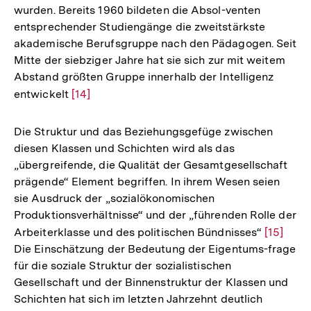
wurden. Bereits 1960 bildeten die Absol-venten
entsprechender Studiengänge die zweitstärkste
akademische Berufsgruppe nach den Pädagogen. Seit
Mitte der siebziger Jahre hat sie sich zur mit weitem
Abstand größten Gruppe innerhalb der Intelligenz
entwickelt
Zur
[14]
Auflösung
der
Die Struktur und das Beziehungsgefüge zwischen
Fußnote
diesen Klassen und Schichten wird als das
„übergreifende, die Qualität der Gesamtgesellschaft
prägende“ Element begriffen. In ihrem Wesen seien
sie Ausdruck der „sozialökonomischen
Produktionsverhältnisse“ und der „führenden Rolle der
Arbeiterklasse und des politischen Bündnisses“
Zur
[15]
Die Einschätzung der Bedeutung der Eigentums-frage
Auflösu
für die soziale Struktur der sozialistischen
der
Gesellschaft und der Binnenstruktur der Klassen und
Fußnote
Schichten hat sich im letzten Jahrzehnt deutlich