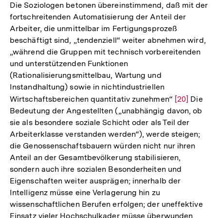
Die Soziologen betonen übereinstimmend, daß mit der
fortschreitenden Automatisierung der Anteil der
Arbeiter, die unmittelbar im Fertigungsprozeß
beschäftigt sind, „tendenziell“ weiter abnehmen wird,
„während die Gruppen mit technisch vorbereitenden
und unterstützenden Funktionen
(Rationalisierungsmittelbau, Wartung und
Instandhaltung) sowie in nichtindustriellen
Wirtschaftsbereichen quantitativ zunehmen“
Zur
[20]
Die
Bedeutung der Angestellten („unabhängig davon, ob
Auflösung
sie als besondere soziale Schicht oder als Teil der
der
Arbeiterklasse verstanden werden“), werde steigen;
Fußnote
die Genossenschaftsbauern würden nicht nur ihren
Anteil an der Gesamtbevölkerung stabilisieren,
sondern auch ihre sozialen Besonderheiten und
Eigenschaften weiter ausprägen; innerhalb der
Intelligenz müsse eine Verlagerung hin zu
wissenschaftlichen Berufen erfolgen; der uneffektive
Einsatz vieler Hochschulkader müsse überwunden