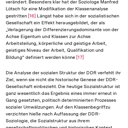
verändert. Besonders klar hat der Soziologe Manfred
Lötsch für eine Modifikation der Klassenanalyse
gestritten
Zur
[16]
Längst habe sich in der sozialistischen
Gesellschaft ein Effekt herausgebildet, der als
Auflösung
„Verlagerung der Differenzierungsdominante von der
der
Achse Eigentum und Klassen zur Achse
Fußnote
Arbeitsteilung, körperliche und geistige Arbeit,
geistiges Niveau der Arbeit, Qualifikation und
Bildung“ definiert werden könne
Zur
[17]
Auflösung
der
Die Analyse der sozialen Struktur der DDR verfehlt ihr
Fußnote
Ziel, wenn sie nicht die historische Genese der DDR-
Gesellschaft einbezieht. Die heutige Sozialstruktur ist
ganz wesentlich das Ergebnis eines immer erneut in
Gang gesetzten, politisch determinierten Prozesses
sozialer Umwälzungen. Auf den Klassenbegriffzu
verzichten hieße nach Auffassung der DDR-
Soziologie, die Sozialstruktur aus ihrem
gesellschaftspolitischen und historischen Kontext