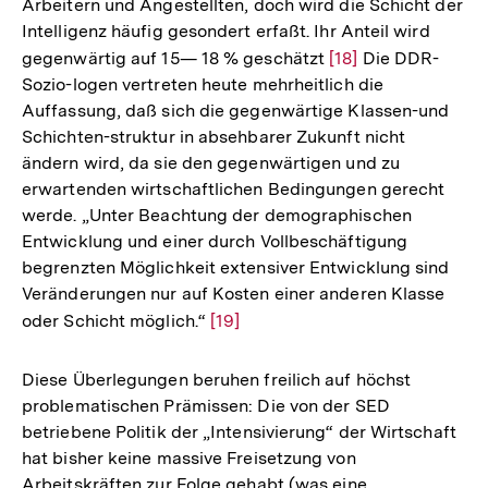
Arbeitern und Angestellten, doch wird die Schicht der
Intelligenz häufig gesondert erfaßt. Ihr Anteil wird
gegenwärtig auf 15— 18 % geschätzt
Zur
[18]
Die DDR-
Sozio-logen vertreten heute mehrheitlich die
Auflösung
Auffassung, daß sich die gegenwärtige Klassen-und
der
Schichten-struktur in absehbarer Zukunft nicht
Fußnote
ändern wird, da sie den gegenwärtigen und zu
erwartenden wirtschaftlichen Bedingungen gerecht
werde. „Unter Beachtung der demographischen
Entwicklung und einer durch Vollbeschäftigung
begrenzten Möglichkeit extensiver Entwicklung sind
Veränderungen nur auf Kosten einer anderen Klasse
oder Schicht möglich.“
Zur
[19]
Auflösung
der
Diese Überlegungen beruhen freilich auf höchst
Fußnote
problematischen Prämissen: Die von der SED
betriebene Politik der „Intensivierung“ der Wirtschaft
hat bisher keine massive Freisetzung von
Arbeitskräften zur Folge gehabt (was eine