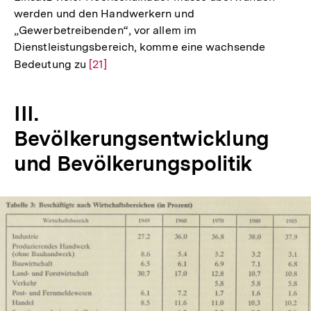
werden und den Handwerkern und
„Gewerbetreibenden“, vor allem im
Dienstleistungsbereich, komme eine wachsende
Bedeutung zu
Zur
[21]
Auflösung
der
III.
Fußnote
Bevölkerungsentwicklung
und Bevölkerungspolitik
In
Lightbox
öffnen