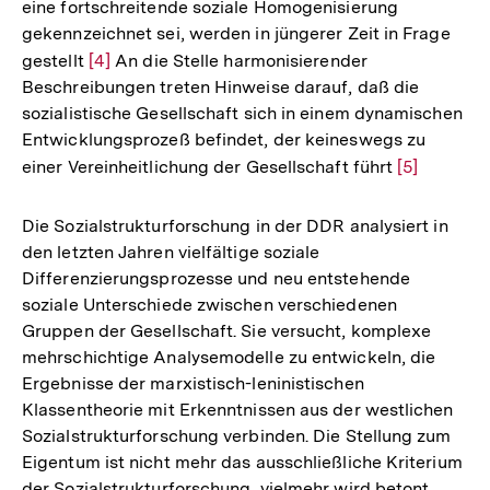
eine fortschreitende soziale Homogenisierung
gekennzeichnet sei, werden in jüngerer Zeit in Frage
gestellt
Zur
[4]
An die Stelle harmonisierender
Beschreibungen treten Hinweise darauf, daß die
Auflösung
sozialistische Gesellschaft sich in einem dynamischen
der
Entwicklungsprozeß befindet, der keineswegs zu
Fußnote
einer Vereinheitlichung der Gesellschaft führt
Zur
[5]
Auflösung
der
Die Sozialstrukturforschung in der DDR analysiert in
Fußnote
den letzten Jahren vielfältige soziale
Differenzierungsprozesse und neu entstehende
soziale Unterschiede zwischen verschiedenen
Gruppen der Gesellschaft. Sie versucht, komplexe
mehrschichtige Analysemodelle zu entwickeln, die
Ergebnisse der marxistisch-leninistischen
Klassentheorie mit Erkenntnissen aus der westlichen
Sozialstrukturforschung verbinden. Die Stellung zum
Eigentum ist nicht mehr das ausschließliche Kriterium
der Sozialstrukturforschung, vielmehr wird betont,