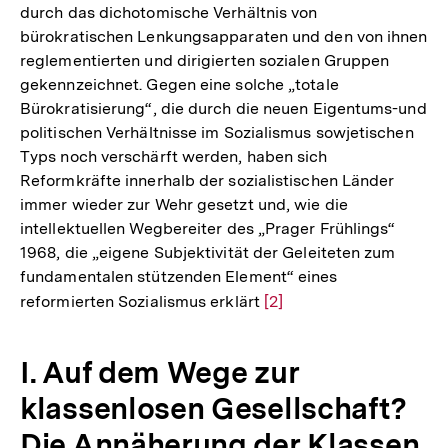
durch das dichotomische Verhältnis von
bürokratischen Lenkungsapparaten und den von ihnen
reglementierten und dirigierten sozialen Gruppen
gekennzeichnet. Gegen eine solche „totale
Bürokratisierung“, die durch die neuen Eigentums-und
politischen Verhältnisse im Sozialismus sowjetischen
Typs noch verschärft werden, haben sich
Reformkräfte innerhalb der sozialistischen Länder
immer wieder zur Wehr gesetzt und, wie die
intellektuellen Wegbereiter des „Prager Frühlings“
1968, die „eigene Subjektivität der Geleiteten zum
fundamentalen stützenden Element“ eines
reformierten Sozialismus erklärt
Zur
[2]
Auflösung
der
I. Auf dem Wege zur
Fußnote
klassenlosen Gesellschaft?
Die Annäherung der Klassen