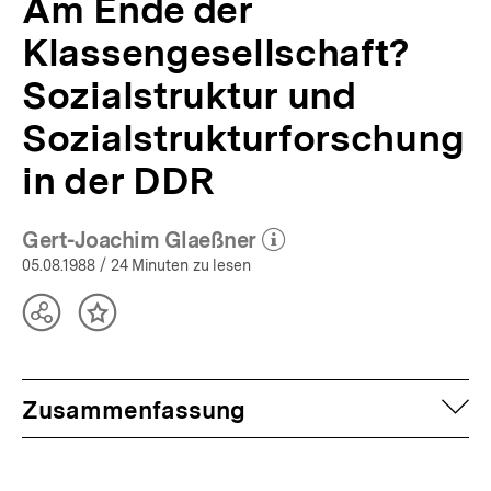
Am Ende der
Klassengesellschaft?
Sozialstruktur und
Sozialstrukturforschung
in der DDR
Gert-Joachim Glaeßner
(Mehr zum Autor)
öffnen
05.08.1988
/ 24 Minuten zu lesen
Teilen
Inhalt
Optionen
merken
anzeigen
auf
Zusammenfassung