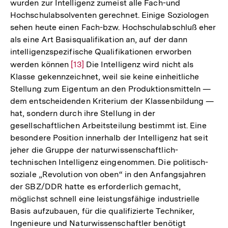
wurden zur Intelligenz zumeist alle Fach-und
der
Hochschulabsolventen gerechnet. Einige Soziologen
Fußno
sehen heute einen Fach-bzw. Hochschulabschluß eher
als eine Art Basisqualifikation an, auf der dann
intelligenzspezifische Qualifikationen erworben
werden können
Zur
[13]
Die Intelligenz wird nicht als
Klasse gekennzeichnet, weil sie keine einheitliche
Auflösung
Stellung zum Eigentum an den Produktionsmitteln —
der
dem entscheidenden Kriterium der Klassenbildung —
Fußnote
hat, sondern durch ihre Stellung in der
gesellschaftlichen Arbeitsteilung bestimmt ist. Eine
besondere Position innerhalb der Intelligenz hat seit
jeher die Gruppe der naturwissenschaftlich-
technischen Intelligenz eingenommen. Die politisch-
soziale „Revolution von oben“ in den Anfangsjahren
der SBZ/DDR hatte es erforderlich gemacht,
möglichst schnell eine leistungsfähige industrielle
Basis aufzubauen, für die qualifizierte Techniker,
Ingenieure und Naturwissenschaftler benötigt