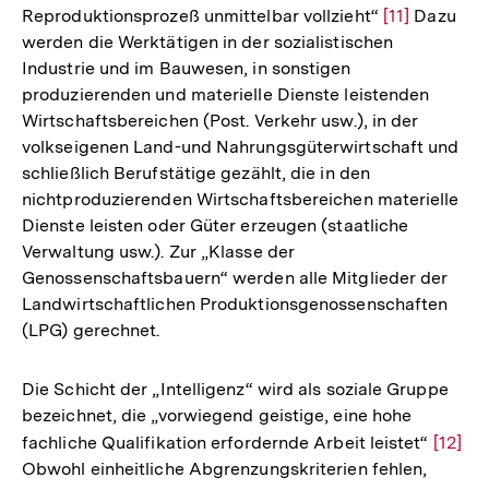
Reproduktionsprozeß unmittelbar vollzieht“
Zur
[11]
Dazu
werden die Werktätigen in der sozialistischen
Auflösung
Industrie und im Bauwesen, in sonstigen
der
produzierenden und materielle Dienste leistenden
Fußnote
Wirtschaftsbereichen (Post. Verkehr usw.), in der
volkseigenen Land-und Nahrungsgüterwirtschaft und
schließlich Berufstätige gezählt, die in den
nichtproduzierenden Wirtschaftsbereichen materielle
Dienste leisten oder Güter erzeugen (staatliche
Verwaltung usw.). Zur „Klasse der
Genossenschaftsbauern“ werden alle Mitglieder der
Landwirtschaftlichen Produktionsgenossenschaften
(LPG) gerechnet.
Die Schicht der „Intelligenz“ wird als soziale Gruppe
bezeichnet, die „vorwiegend geistige, eine hohe
fachliche Qualifikation erfordernde Arbeit leistet“
Zur
[12]
Obwohl einheitliche Abgrenzungskriterien fehlen,
Auflös