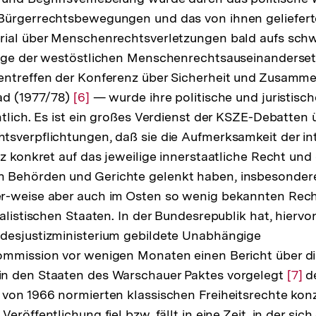
Bürgerrechtsbewegungen und das von ihnen geliefert
rial über Menschenrechtsverletzungen bald aufs sch
Zuge der westöstlichen Menschenrechtsauseinanderse
entreffen der Konferenz über Sicherheit und Zusamme
ad (1977/78)
Zur
[6]
— wurde ihre politische und juristisch
htlich. Es ist ein großes Verdienst der KSZE-Debatten ü
Auflösung
sverpflichtungen, daß sie die Aufmerksamkeit der in
der
nz konkret auf das jeweilige innerstaatliche Recht und
Fußnote
Behörden und Gerichte gelenkt haben, insbesondere 
r-weise aber auch im Osten so wenig bekannten Rech
alistischen Staaten. In der Bundesrepublik hat, hiervo
desjustizministerium gebildete Unabhängige
ommission vor wenigen Monaten einen Bericht über d
n den Staaten des Warschauer Paktes vorgelegt
Zur
[7]
de
von 1966 normierten klassischen Freiheitsrechte konz
Aufl
eröffentlichung fiel bzw. fällt in eine Zeit, in der sich
der