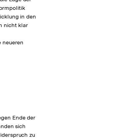
ormpolitik
ote
icklung in den
 nicht klar
e neueren
egen Ende der
anden sich
iderspruch zu