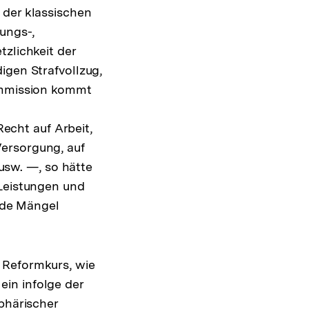
 der klassischen
ungs-,
tzlichkeit der
igen Strafvollzug,
Kommission kommt
cht auf Arbeit,
ersorgung, auf
 usw. —, so hätte
 Leistungen und
ende Mängel
 Reformkurs, wie
in infolge der
phärischer