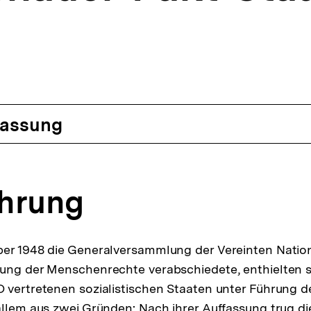
assung
ührung
ber 1948 die Generalversammlung der Vereinten Natio
rung der Menschenrechte verabschiedete, enthielten s
 vertretenen sozialistischen Staaten unter Führung 
allem aus zwei Gründen: Nach ihrer Auffassung trug di