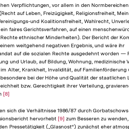
chen Verpflichtungen, vor allem in den Normbereichen
echt auf Leben, Freizügigkeit, Religionsfreiheit, Mein
reinigungs-und Koalitionsfreiheit, Wahlrecht, Unverle
 ein faires Gerichtsverfahren, auf einen menschenwürd
, Rechte ethnischer Minderheiten). Der Bericht der 
 einem weitgehend negativen Ergebnis, und wäre ihr
dat auf die sozialen Rechte ausgedehnt worden — Re
ung und Urlaub, auf Bildung, Wohnung, medizinische V
im Alter, Krankheit, Invalidität, auf Familienförderung
sbesondere bei der Höhe und Qualität der staatlichen
leichheit bzw. Gerechtigkeit ihrer Verteilung, gravier
en
Zur
[8]
Auflösung
der
en sich die Verhältnisse 1986/87 durch Gorbatschows
Fußnote
ionsbericht hervorhebt
Zur
[9]
zum Besseren zu wenden, e
enden Pressetätigkeit („Glasnost“) zunächst eher atmos
Auflösung