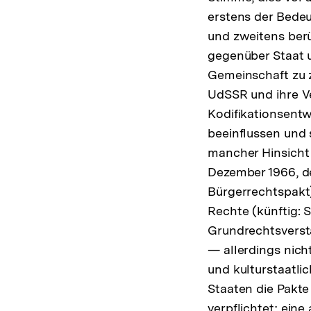
erstens der Bedeu
und zweitens berü
gegenüber Staat u
Gemeinschaft zu
UdSSR und ihre V
Kodifikationsent
beeinflussen und 
mancher Hinsicht
Dezember 1966, de
Bürgerrechtspakt) 
Rechte (künftig: S
Grundrechtsverst
— allerdings nich
und kulturstaatlic
Staaten die Pakte 
verpflichtet; ein