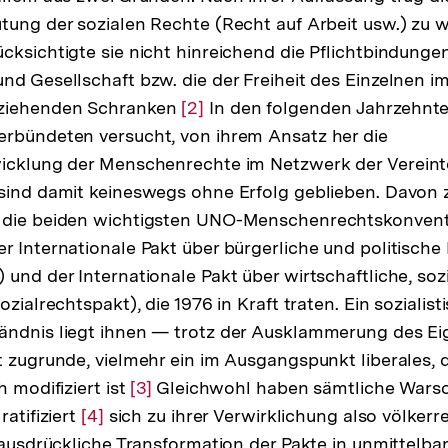
tung der sozialen Rechte (Recht auf Arbeit usw.) zu
cksichtigte sie nicht hinreichend die Pflichtbindunge
nd Gesellschaft bzw. die der Freiheit des Einzelnen im
 ziehenden Schranken
Zur
[2]
In den folgenden Jahrzehnte
erbündeten versucht, von ihrem Ansatz her die
Auflösung
wicklung der Menschenrechte im Netzwerk der Vereint
der
sind damit keineswegs ohne Erfolg geblieben. Davon 
Fußnote
 die beiden wichtigsten UNO-Menschenrechtskonvent
r Internationale Pakt über bürgerliche und politische 
und der Internationale Pakt über wirtschaftliche, sozi
ozialrechtspakt), die 1976 in Kraft traten. Ein sozialist
ändnis liegt ihnen — trotz der Ausklammerung des E
t zugrunde, vielmehr ein im Ausgangspunkt liberales, 
h modifiziert ist
Zur
[3]
Gleichwohl haben sämtliche Warsc
ratifiziert
Zur
[4]
sich zu ihrer Verwirklichung also völkerr
Auflösung
e ausdrückliche Transformation der Pakte in unmittelba
Auflösung
der