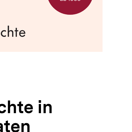
chte in
aten