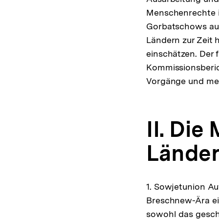
Menschenrechte i
Gorbatschows auge
Ländern zur Zeit 
einschätzen. Der 
Kommissionsberich
Vorgänge und men
II. Di
Länder
1. Sowjetunion A
Breschnew-Ära ein
sowohl das gesch