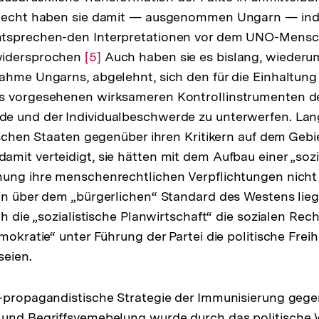
 Recht haben sie damit — ausgenommen Ungarn — ind
der
Fußnote
ntsprechen-den Interpretationen vor dem UNO-Mens
Fußnote
widersprochen
Zur
[5]
Auch haben sie es bislang, wiederu
ahme Ungarns, abgelehnt, sich den für die Einhaltung
Auflösung
s vorgesehenen wirksameren Kontrollinstrumenten d
der
e und der Individualbeschwerde zu unterwerfen. Lan
Fußnote
tischen Staaten gegenüber ihren Kritikern auf dem Gebi
mit verteidigt, sie hätten mit dem Aufbau einer „sozi
ung ihre menschenrechtlichen Verpflichtungen nicht n
in über dem „bürgerlichen“ Standard des Westens lie
ch die „sozialistische Planwirtschaft“ die sozialen Rec
mokratie“ unter Führung der Partei die politische Frei
seien.
-propagandistische Strategie der Immunisierung gegen
 und Begriffsvemebelung wurde durch das politische 