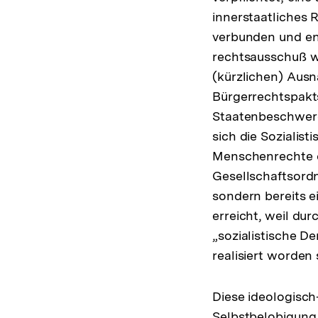
innerstaatliches
verbunden und e
rechtsausschuß 
(kürzlichen) Ausn
Bürgerrechtspakt
Staatenbeschwerd
sich die Sozialis
Menschenrechte da
Gesellschaftsordn
sondern bereits e
erreicht, weil dur
„sozialistische De
realisiert worden 
Diese ideologisch
Selbstbelobigung