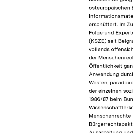
osteuropäischen 
Informationsmate
erschüttert. Im 
Folge-und Expert
(KSZE) seit Belgr
vollends offensic
der Menschenrecht
Öffentlichkeit ga
Anwendung durch 
Westen, paradoxe
der einzelnen sozi
1986/87 beim Bun
Wissenschaftlerk
Menschenrechte i
Bürgerrechtspakt 
Ausarbeitung und V