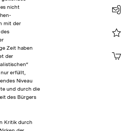
es nicht
chen-
Konta
m mit der
0
 des
er
Merklist
ge Zeit haben
ansehen
0
Artik
et der
im
alistischen“
Shop-
Warenko
ur erfüllt,
ansehen
gendes Niveau
hte und durch die
heit des Bürgers
 Kritik durch
Wirken der