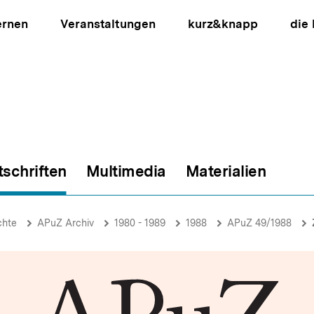
ernen
Veranstaltungen
kurz&knapp
die
tschriften
Multimedia
Materialien
ion
chte
APuZ Archiv
1980 - 1989
1988
APuZ 49/1988