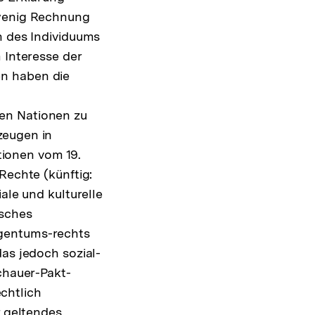
 wenig Rechnung
Fußnote
n des Individuums
 Interesse der
n haben die
en Nationen zu
zeugen in
ionen vom 19.
Rechte (künftig:
ale und kulturelle
isches
igentums-rechts
das jedoch sozial-
hauer-Pakt-
echtlich
r geltendes