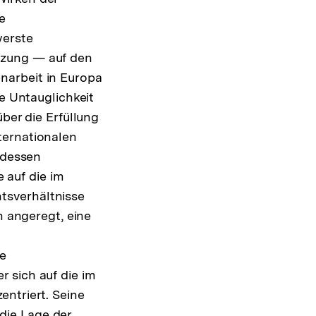
e
werste
tzung — auf den
narbeit in Europa
e Untauglichkeit
ber die Erfüllung
ternationalen
 dessen
auf die im
tsverhältnisse
n angeregt, eine
ie
r sich auf die im
entriert. Seine
ösung
 die Lage der