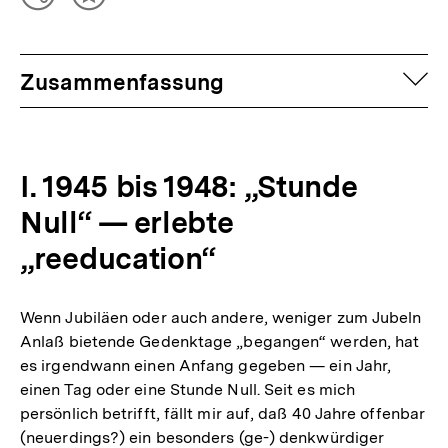
Teilen
Inhalt
Optionen
merken
anzeigen
auf
Zusammenfassung
I. 1945 bis 1948: „Stunde
Null“ — erlebte
„reeducation“
Wenn Jubiläen oder auch andere, weniger zum Jubeln
Anlaß bietende Gedenktage „begangen“ werden, hat
es irgendwann einen Anfang gegeben — ein Jahr,
einen Tag oder eine Stunde Null. Seit es mich
persönlich betrifft, fällt mir auf, daß 40 Jahre offenbar
(neuerdings?) ein besonders (ge-) denkwürdiger