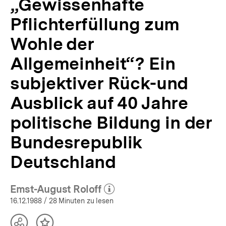
„Gewissenhafte
Bundesrepublik
Deutschland
Pflichterfüllung zum
|
APuZ
Wohle der
51/1988
Allgemeinheit“? Ein
|
bpb.de
subjektiver Rück-und
Ausblick auf 40 Jahre
politische Bildung in der
Bundesrepublik
Deutschland
Emst-August Roloff
(Mehr zum Autor)
öffnen
16.12.1988
/ 28 Minuten zu lesen