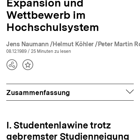
Expansion und
Wettbewerb im
Hochschulsystem
Jens Naumann /Helmut Köhler /Peter Martin R
(Mehr zum Autor)
08.12.1989
/ 25 Minuten zu lesen
Teilen
Inhalt
Optionen
merken
anzeigen
auf
Zusammenfassung
I. Studentenlawine trotz
gebremster Studienneigung