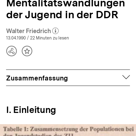
Mentalitätswandlungen
der Jugend in der DDR
Walter Friedrich
(Mehr zum Autor)
öffnen
13.04.1990
/ 22 Minuten zu lesen
Teilen
Inhalt
Optionen
merken
anzeigen
auf
Zusammenfassung
I. Einleitung