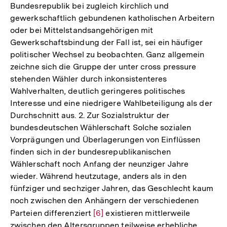
Bundesrepublik bei zugleich kirchlich und
gewerkschaftlich gebundenen katholischen Arbeitern
oder bei Mittelstandsangehörigen mit
Gewerkschaftsbindung der Fall ist, sei ein häufiger
politischer Wechsel zu beobachten. Ganz allgemein
zeichne sich die Gruppe der unter cross pressure
stehenden Wähler durch inkonsistenteres
Wahlverhalten, deutlich geringeres politisches
Interesse und eine niedrigere Wahlbeteiligung als der
Durchschnitt aus. 2. Zur Sozialstruktur der
bundesdeutschen Wählerschaft Solche sozialen
Vorprägungen und Überlagerungen von Einflüssen
finden sich in der bundesrepublikanischen
Wählerschaft noch Anfang der neunziger Jahre
wieder. Während heutzutage, anders als in den
fünfziger und sechziger Jahren, das Geschlecht kaum
noch zwischen den Anhängern der verschiedenen
Parteien differenziert
Zur
[6]
existieren mittlerweile
zwischen den Altersgruppen teilweise erhebliche
Auflösung