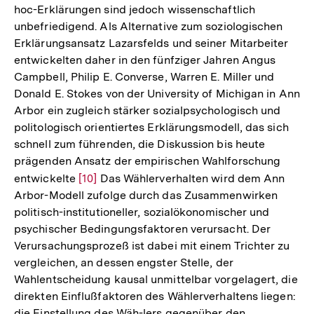
hoc-Erklärungen sind jedoch wissenschaftlich
unbefriedigend. Als Alternative zum soziologischen
Erklärungsansatz Lazarsfelds und seiner Mitarbeiter
entwickelten daher in den fünfziger Jahren Angus
Campbell, Philip E. Converse, Warren E. Miller und
Donald E. Stokes von der University of Michigan in Ann
Arbor ein zugleich stärker sozialpsychologisch und
politologisch orientiertes Erklärungsmodell, das sich
schnell zum führenden, die Diskussion bis heute
prägenden Ansatz der empirischen Wahlforschung
entwickelte
Zur
[10]
Das Wählerverhalten wird dem Ann
Arbor-Modell zufolge durch das Zusammenwirken
Auflösung
politisch-institutioneller, sozialökonomischer und
der
psychischer Bedingungsfaktoren verursacht. Der
Fußnote
Verursachungsprozeß ist dabei mit einem Trichter zu
vergleichen, an dessen engster Stelle, der
Wahlentscheidung kausal unmittelbar vorgelagert, die
direkten Einflußfaktoren des Wählerverhaltens liegen:
die Einstellung des Wäh-lers gegenüber den