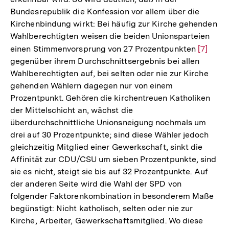
Bundesrepublik die Konfession vor allem über die
Kirchenbindung wirkt: Bei häufig zur Kirche gehenden
Wahlberechtigten weisen die beiden Unionsparteien
einen Stimmenvorsprung von 27 Prozentpunkten
Zur
[7]
gegenüber ihrem Durchschnittsergebnis bei allen
Auflösu
Wahlberechtigten auf, bei selten oder nie zur Kirche
der
gehenden Wählern dagegen nur von einem
Fußnot
Prozentpunkt. Gehören die kirchentreuen Katholiken
der Mittelschicht an, wächst die
überdurchschnittliche Unionsneigung nochmals um
drei auf 30 Prozentpunkte; sind diese Wähler jedoch
gleichzeitig Mitglied einer Gewerkschaft, sinkt die
Affinität zur CDU/CSU um sieben Prozentpunkte, sind
sie es nicht, steigt sie bis auf 32 Prozentpunkte. Auf
der anderen Seite wird die Wahl der SPD von
folgender Faktorenkombination in besonderem Maße
begünstigt: Nicht katholisch, selten oder nie zur
Kirche, Arbeiter, Gewerkschaftsmitglied. Wo diese