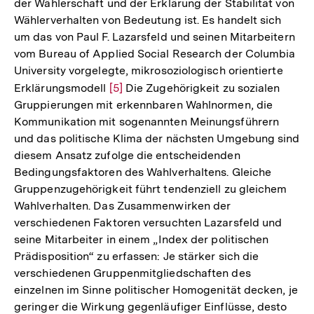
der Wählerschaft und der Erklärung der Stabilität von
Wählerverhalten von Bedeutung ist. Es handelt sich
um das von Paul F. Lazarsfeld und seinen Mitarbeitern
vom Bureau of Applied Social Research der Columbia
University vorgelegte, mikrosoziologisch orientierte
Erklärungsmodell
Zur
[5]
Die Zugehörigkeit zu sozialen
Gruppierungen mit erkennbaren Wahlnormen, die
Auflösung
Kommunikation mit sogenannten Meinungsführern
der
und das politische Klima der nächsten Umgebung sind
Fußnote
diesem Ansatz zufolge die entscheidenden
Bedingungsfaktoren des Wahlverhaltens. Gleiche
Gruppenzugehörigkeit führt tendenziell zu gleichem
Wahlverhalten. Das Zusammenwirken der
verschiedenen Faktoren versuchten Lazarsfeld und
seine Mitarbeiter in einem „Index der politischen
Prädisposition“ zu erfassen: Je stärker sich die
verschiedenen Gruppenmitgliedschaften des
einzelnen im Sinne politischer Homogenität decken, je
geringer die Wirkung gegenläufiger Einflüsse, desto