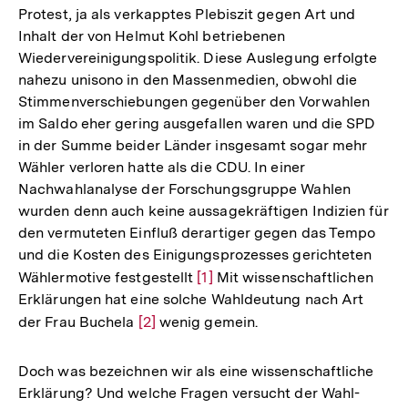
Protest, ja als verkapptes Plebiszit gegen Art und
Inhalt der von Helmut Kohl betriebenen
Wiedervereinigungspolitik. Diese Auslegung erfolgte
nahezu unisono in den Massenmedien, obwohl die
Stimmenverschiebungen gegenüber den Vorwahlen
im Saldo eher gering ausgefallen waren und die SPD
in der Summe beider Länder insgesamt sogar mehr
Wähler verloren hatte als die CDU. In einer
Nachwahlanalyse der Forschungsgruppe Wahlen
wurden denn auch keine aussagekräftigen Indizien für
den vermuteten Einfluß derartiger gegen das Tempo
und die Kosten des Einigungsprozesses gerichteten
Wählermotive festgestellt
Zur
[1]
Mit wissenschaftlichen
Erklärungen hat eine solche Wahldeutung nach Art
Auflösung
der Frau Buchela
Zur
[2]
wenig gemein.
der
Auflösung
Fußnote
der
Doch was bezeichnen wir als eine wissenschaftliche
Fußnote
Erklärung? Und welche Fragen versucht der Wahl-