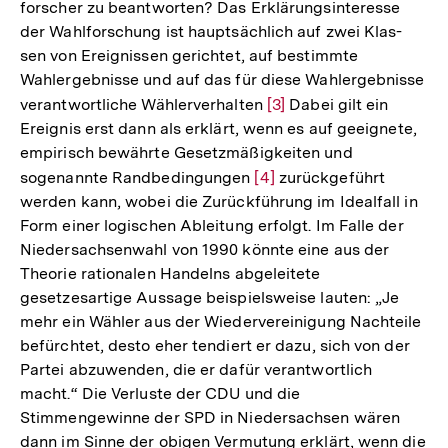
forscher zu beantworten? Das Erklärungsinteresse
der Wahlforschung ist hauptsächlich auf zwei Klas-
sen von Ereignissen gerichtet, auf bestimmte
Wahlergebnisse und auf das für diese Wahlergebnisse
verantwortliche Wählerverhalten
Zur
[3]
Dabei gilt ein
Ereignis erst dann als erklärt, wenn es auf geeignete,
Auflösung
empirisch bewährte Gesetzmäßigkeiten und
der
sogenannte Randbedingungen
Zur
[4]
zurückgeführt
Fußnote
werden kann, wobei die Zurückführung im Idealfall in
Auflösung
Form einer logischen Ableitung erfolgt. Im Falle der
der
Niedersachsenwahl von 1990 könnte eine aus der
Fußnote
Theorie rationalen Handelns abgeleitete
gesetzesartige Aussage beispielsweise lauten: „Je
mehr ein Wähler aus der Wiedervereinigung Nachteile
befürchtet, desto eher tendiert er dazu, sich von der
Partei abzuwenden, die er dafür verantwortlich
macht.“ Die Verluste der CDU und die
Stimmengewinne der SPD in Niedersachsen wären
dann im Sinne der obigen Vermutung erklärt, wenn die