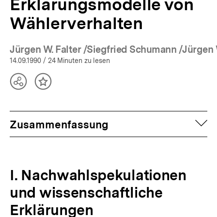
Erklärungsmodelle von
Wählerverhalten
Jürgen W. Falter /Siegfried Schumann /Jürgen
(Mehr zum Autor)
14.09.1990
/ 24 Minuten zu lesen
Teilen
Inhalt
Optionen
merken
anzeigen
auf
Zusammenfassung
I. Nachwahlspekulationen
und wissenschaftliche
Erklärungen