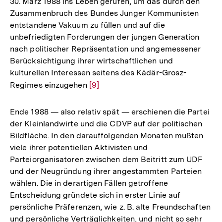
30. März 1988 ins Leben gerufen, um das durch den
Zusammenbruch des Bundes Junger Kommunisten
entstandene Vakuum zu füllen und auf die
unbefriedigten Forderungen der jungen Generation
nach politischer Repräsentation und angemessener
Berücksichtigung ihrer wirtschaftlichen und
kulturellen Interessen seitens des Kädär-Grosz-
Regimes einzugehen
Zur
[9]
Auflösung
der
Ende 1988 — also relativ spät — erschienen die Partei
Fußnote
der Kleinlandwirte und die CDVP auf der politischen
Bildfläche. In den darauffolgenden Monaten mußten
viele ihrer potentiellen Aktivisten und
Parteiorganisatoren zwischen dem Beitritt zum UDF
und der Neugründung ihrer angestammten Parteien
wählen. Die in derartigen Fällen getroffene
Entscheidung gründete sich in erster Linie auf
persönliche Präferenzen, wie z. B. alte Freundschaften
und persönliche Verträglichkeiten, und nicht so sehr