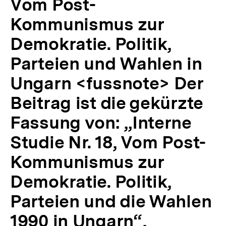
Vom Post-
von:
„Interne
Kommunismus zur
Studie
Nr.
Demokratie. Politik,
18,
Parteien und Wahlen in
Vom
Post-
Ungarn <fussnote> Der
Kommunismus
zur
Beitrag ist die gekürzte
Demokratie.
Politik,
Fassung von: „Interne
Parteien
und
Studie Nr. 18, Vom Post-
die
Wahlen
Kommunismus zur
1990
in
Demokratie. Politik,
Ungarn“,
Forschungsinstitut
Parteien und die Wahlen
der
Konrad-
1990 in Ungarn“,
Adenauer-