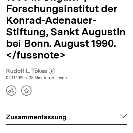
Stiftung,
Forschungsinstitut der
Sankt
Augustin
Konrad-Adenauer-
bei
Bonn.
Stiftung, Sankt Augustin
August
1990.
bei Bonn. August 1990.
</fussnote>
|
</fussnote>
APuZ
45/1990
|
Rudolf L. Tökes
bpb.de
(Mehr zum Autor)
öffnen
02.11.1990
/ 38 Minuten zu lesen
Teilen
Inhalt
Optionen
merken
anzeigen
auf
Zusammenfassung