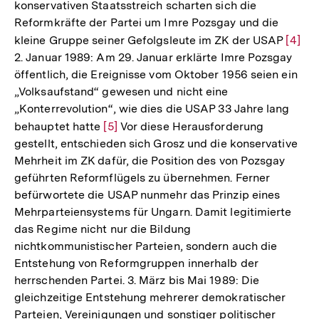
konservativen Staatsstreich scharten sich die
Reformkräfte der Partei um Imre Pozsgay und die
kleine Gruppe seiner Gefolgsleute im ZK der USAP
Zur
[4]
2. Januar 1989: Am 29. Januar erklärte Imre Pozsgay
Auflö
öffentlich, die Ereignisse vom Oktober 1956 seien ein
der
„Volksaufstand“ gewesen und nicht eine
Fußno
„Konterrevolution“, wie dies die USAP 33 Jahre lang
behauptet hatte
Zur
[5]
Vor diese Herausforderung
gestellt, entschieden sich Grosz und die konservative
Auflösung
Mehrheit im ZK dafür, die Position des von Pozsgay
der
geführten Reformflügels zu übernehmen. Ferner
Fußnote
befürwortete die USAP nunmehr das Prinzip eines
Mehrparteiensystems für Ungarn. Damit legitimierte
das Regime nicht nur die Bildung
nichtkommunistischer Parteien, sondern auch die
Entstehung von Reformgruppen innerhalb der
herrschenden Partei. 3. März bis Mai 1989: Die
gleichzeitige Entstehung mehrerer demokratischer
Parteien, Vereinigungen und sonstiger politischer