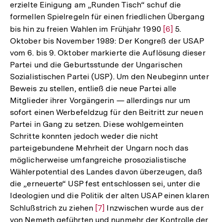
erzielte Einigung am „Runden Tisch“ schuf die
formellen Spielregeln für einen friedlichen Übergang
bis hin zu freien Wahlen im Frühjahr 1990
Zur
[6]
5.
Oktober bis November 1989: Der Kongreß der USAP
Auflösung
vom 6. bis 9. Oktober markierte die Auflösung dieser
der
Partei und die Geburtsstunde der Ungarischen
Fußnote
Sozialistischen Partei (USP). Um den Neubeginn unter
Beweis zu stellen, entließ die neue Partei alle
Mitglieder ihrer Vorgängerin — allerdings nur um
sofort einen Werbefeldzug für den Beitritt zur neuen
Partei in Gang zu setzen. Diese wohlgemeinten
Schritte konnten jedoch weder die nicht
parteigebundene Mehrheit der Ungarn noch das
möglicherweise umfangreiche prosozialistische
Wählerpotential des Landes davon überzeugen, daß
die „erneuerte“ USP fest entschlossen sei, unter die
Ideologien und die Politik der alten USAP einen klaren
Schlußstrich zu ziehen
Zur
[7]
Inzwischen wurde aus der
von Nemeth geführten und nunmehr der Kontrolle der
Auflösung