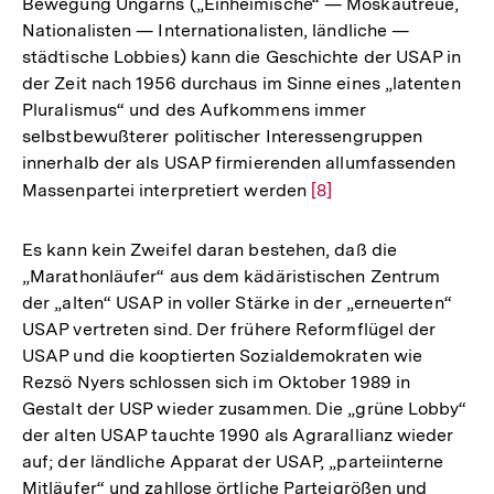
Bewegung Ungarns („Einheimische“ — Moskautreue,
Nationalisten — Internationalisten, ländliche —
städtische Lobbies) kann die Geschichte der USAP in
der Zeit nach 1956 durchaus im Sinne eines „latenten
Pluralismus“ und des Aufkommens immer
selbstbewußterer politischer Interessengruppen
innerhalb der als USAP firmierenden allumfassenden
Massenpartei interpretiert werden
Zur
[8]
Auflösung
der
Es kann kein Zweifel daran bestehen, daß die
Fußnote
„Marathonläufer“ aus dem kädäristischen Zentrum
der „alten“ USAP in voller Stärke in der „erneuerten“
USAP vertreten sind. Der frühere Reformflügel der
USAP und die kooptierten Sozialdemokraten wie
Rezsö Nyers schlossen sich im Oktober 1989 in
Gestalt der USP wieder zusammen. Die „grüne Lobby“
der alten USAP tauchte 1990 als Agrarallianz wieder
auf; der ländliche Apparat der USAP, „parteiinterne
Mitläufer“ und zahllose örtliche Parteigrößen und