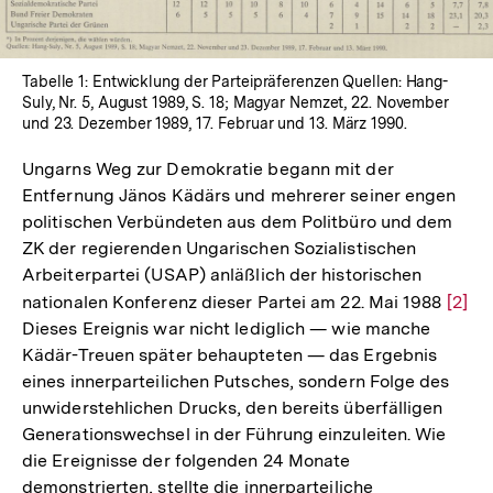
Tabelle 1: Entwicklung der Parteipräferenzen Quellen: Hang-
Suly, Nr. 5, August 1989, S. 18; Magyar Nemzet, 22. November
und 23. Dezember 1989, 17. Februar und 13. März 1990.
Ungarns Weg zur Demokratie begann mit der
Entfernung Jänos Kädärs und mehrerer seiner engen
politischen Verbündeten aus dem Politbüro und dem
ZK der regierenden Ungarischen Sozialistischen
Arbeiterpartei (USAP) anläßlich der historischen
nationalen Konferenz dieser Partei am 22. Mai 1988
Zur
[2]
Dieses Ereignis war nicht lediglich — wie manche
Aufl
Kädär-Treuen später behaupteten — das Ergebnis
der
eines innerparteilichen Putsches, sondern Folge des
Fußn
unwiderstehlichen Drucks, den bereits überfälligen
Generationswechsel in der Führung einzuleiten. Wie
die Ereignisse der folgenden 24 Monate
demonstrierten, stellte die innerparteiliche