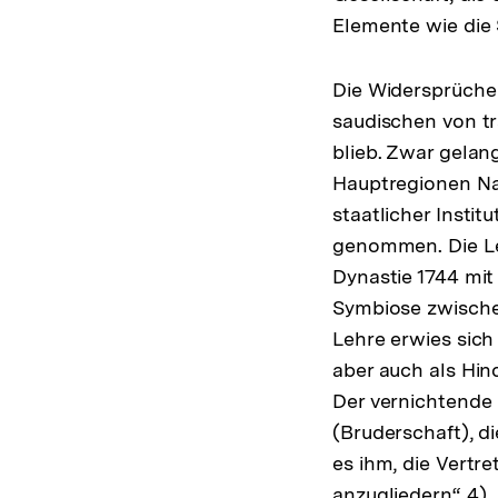
Elemente wie die
Die Widersprüche 
saudischen von tr
blieb. Zwar gelan
Hauptregionen Naj
staatlicher Insti
genommen. Die Leg
Dynastie 1744 mi
Symbiose zwischen
Lehre erwies sich
aber auch als Hin
Der vernichtende 
(Bruderschaft), d
es ihm, die Vertre
anzugliedern“ 4).