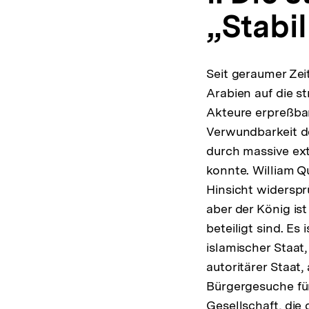
„Stabi
Seit geraumer Zeit
Arabien auf die s
Akteure erpreßbar
Verwundbarkeit de
durch massive ext
konnte. William Q
Hinsicht widerspr
aber der König is
beteiligt sind. Es 
islamischer Staat,
autoritärer Staat
Bürgergesuche für
Gesellschaft, die