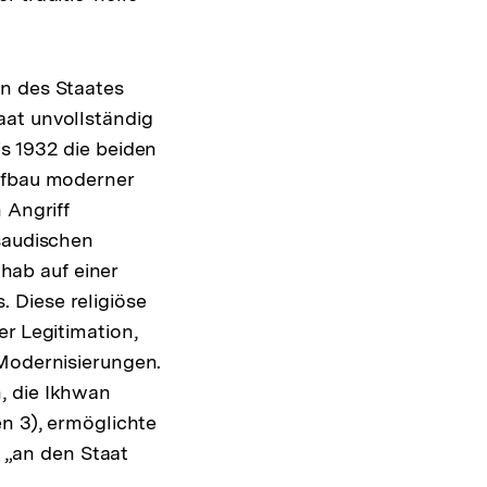
on des Staates
aat unvollständig
s 1932 die beiden
Aufbau moderner
 Angriff
 saudischen
ab auf einer
 Diese religiöse
er Legitimation,
 Modernisierungen.
, die Ikhwan
en 3), ermöglichte
, „an den Staat