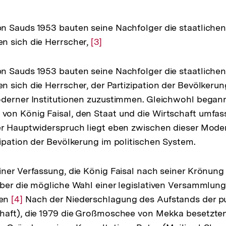
 Sauds 1953 bauten seine Nachfolger die staatlichen 
n sich die Herrscher,
Zur
[3]
Auflösung
der
 Sauds 1953 bauten seine Nachfolger die staatlichen 
Fußnote
 sich die Herrscher, der Partizipation der Bevölkerun
oderner Institutionen zuzustimmen. Gleichwohl began
on König Faisal, den Staat und die Wirtschaft umfas
er Hauptwiderspruch liegt eben zwischen dieser Moder
ipation der Bevölkerung im politischen System.
ner Verfassung, die König Faisal nach seiner Krönung
ber die mögliche Wahl einer legislativen Versammlun
ben
Zur
[4]
Nach der Niederschlagung des Aufstands der p
haft), die 1979 die Großmoschee von Mekka besetzte
Auflösung