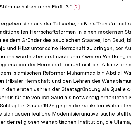
 Stämme haben noch Einfluß."
Zur
[2]
Auflösung
der
ergeben sich aus der Tatsache, daß die Transformati
Fußnote
aditionellen Herrschaftsformen in einen modernen St
g es dem Gründer des saudischen Staates, Ibn Saud, bi
d und Hijaz unter seine Herrschaft zu bringen, der 
tutionen wurde aber erst nach dem Zweiten Weltkrieg in
itimation der Herrschaft beruht seit der Allianz der
t dem islamischen Reformer Muhammad bin Abd al-Wah
 tribaler Herrschaft und den Lehren des Wahabismus.
 in den ersten Jahren der Staatsgründung als Quelle d
dernis für die von Ibn Saud als notwendig erachteten
Schlag Ibn Sauds 1929 gegen die radikalen Wahabiten
ie sich gegen jegliche Modernisierungsversuche stellt
ter der religiösen wahabitischen Institution, die Ulama