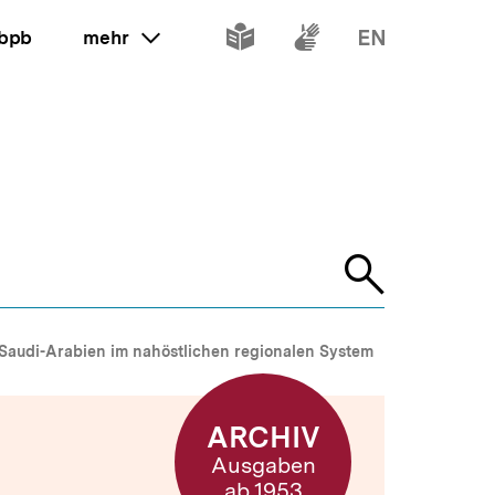
Inhalte
Inhalte
Inhalte
 bpb
mehr
ein oder ausklappen
in
in
in
leichter
Gebärdenspr
Englisch
Sprache
Suche
öffnen
Saudi-Arabien im nahöstlichen regionalen System
ARCHIV
Ausgaben
ab 1953