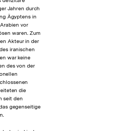
 defizitäre
iger Jahren durch
ung Ägyptens in
Arabien vor
lösen waren. Zum
en Akteur in der
des iranischen
ren war keine
en des von der
ionellen
schlossenen
eiteten die
 seit den
 das gegenseitige
n.