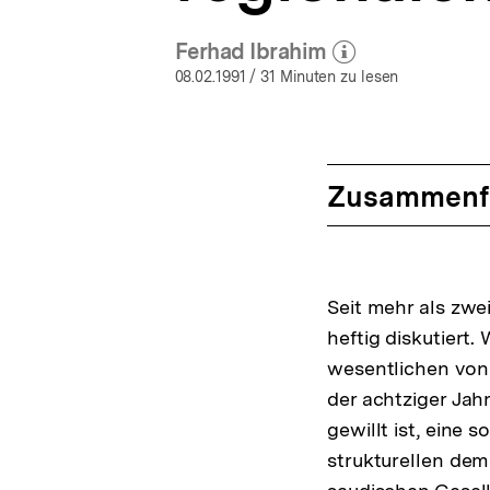
Ferhad Ibrahim
(Mehr zum Autor)
öffnen
08.02.1991
/ 31 Minuten zu lesen
Zusammenf
Seit mehr als zwe
heftig diskutiert
wesentlichen von 
der achtziger Jah
gewillt ist, eine 
strukturellen de