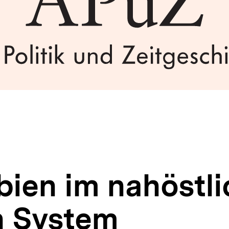
bien im nahöstl
n System