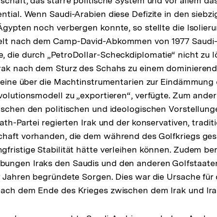
schaft, das starre politische System und vor allem das
ntial. Wenn Saudi-Arabien diese Defizite in den siebz
Ägypten noch verbergen konnte, so stellte die Isolier
elt nach dem Camp-David-Abkommen von 1977 Saudi-
 die durch „PetroDollar-Scheckdiplomatie“ nicht zu 
Irak nach dem Sturz des Schahs zu einem dominierend
lleine über die Machtinstrumentarien zur Eindämmung 
volutionsmodell zu „exportieren“, verfügte. Zum ande
ischen den politischen und ideologischen Vorstellung
ath-Partei regierten Irak und der konservativen, tradit
chaft vorhanden, die dem während des Golfkriegs ge
fristige Stabilität hätte verleihen können. Zudem ber
ungen Iraks den Saudis und den anderen Golfstaaten
r Jahren begründete Sorgen. Dies war die Ursache für
nach dem Ende des Krieges zwischen dem Irak und Ira