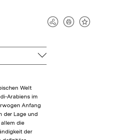
Artikel
Teilen
Inhalt
drucken
Optionen
merken
anzeigen
aufklappen
abischen Welt
udi-Arabiens im
rwogen Anfang
in der Lage und
sung
 allem die
ndigkeit der
te