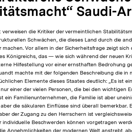
litätsmacht“ Saudi-A
 verweisen die Kritiker der vermeintlichen Stabilitäts
trukturellen Schwächen, die dieses Land durch die an
 machen. Vor allem in der Sicherheitsfrage zeigt sich 
s Königreichs, das — wie sich während der neuen Kri
erne Hilfestellung vor einer ernsthaften Bedrohung g
uandt machte mit der folgenden Beschreibung die in m
üchlichen Elemente dieses Staates deutlich: „Es ist e
t nur einer der vielen Personen, die bei den wichtigen
ist ein Familienunternehmen, die Familie ist aber uneinig
 aber die säkularen Einflüsse sind überall bemerkbar. Er
, aber der Zugang zu den Herrschern ist vergleichsweise
 individuelle Beschwerden können vorgetragen werden
 die Annehmlichkeiten der modernen Welt anstrebt, abe