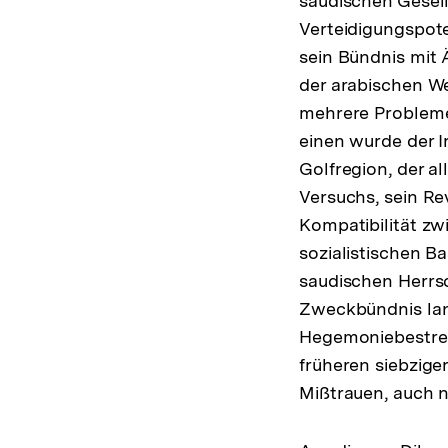
saudischen Gesell
Verteidigungspote
sein Bündnis mit 
der arabischen W
mehrere Probleme,
einen wurde der 
Golfregion, der a
Versuchs, sein Re
Kompatibilität zw
sozialistischen Ba
saudischen Herrs
Zweckbündnis lang
Hegemoniebestreb
früheren siebzige
Mißtrauen, auch 