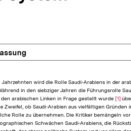
assung
i Jahrzehnten wird die Rolle Saudi-Arabiens in der ar
. Während in den siebziger Jahren die Führungsrolle Sa
den arabischen Linken in Frage gestellt wurde
Zur
[1]
übe
re Zweifel, ob Saudi-Arabien aus vielfältigen Gründen 
Auflö
solche Rolle zu übernehmen. Die Kritiker bemängeln vor
der
mographischen Schwächen Saudi-Arabiens, die Rückstä
Fußno