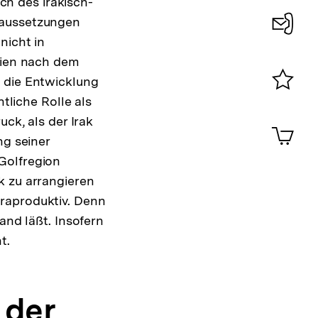
h des irakisch-
raussetzungen
nicht in
Konta
abien nach dem
0
ß die Entwicklung
liche Rolle als
Merklist
ansehen
uck, als der Irak
0
Artik
im
ng seiner
Shop-
Golfregion
Warenko
k zu arrangieren
ansehen
raproduktiv. Denn
and läßt. Insofern
t.
 der