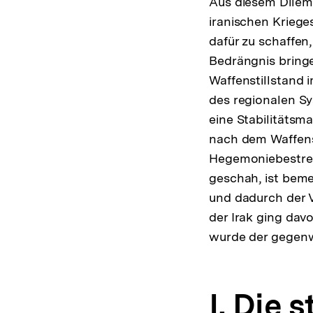
Aus diesem Dilem
iranischen Krieg
dafür zu schaffen
Bedrängnis bringe
Waffenstillstand 
des regionalen S
eine Stabilitätsma
nach dem Waffenst
Hegemoniebestrebu
geschah, ist beme
und dadurch der 
der Irak ging davo
wurde der gegenwä
I. Die 