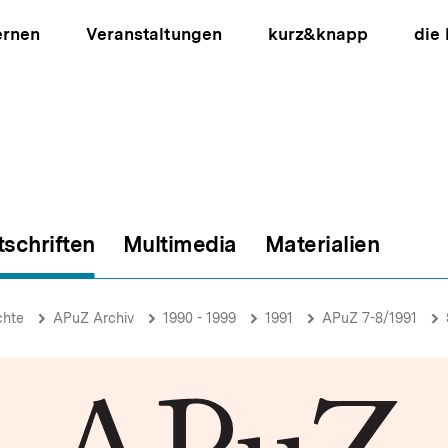
ernen
Veranstaltungen
kurz&knapp
die
tschriften
Multimedia
Materialien
ion
chte
APuZ Archiv
1990 - 1999
1991
APuZ 7-8/1991