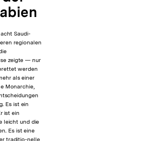
rabien
macht Saudi-
deren regionalen
die
se zeigte — nur
erettet werden
ehr als einer
ine Monarchie,
 Entscheidungen
. Es ist ein
 ist ein
 leicht und die
. Es ist eine
r traditio-nelle