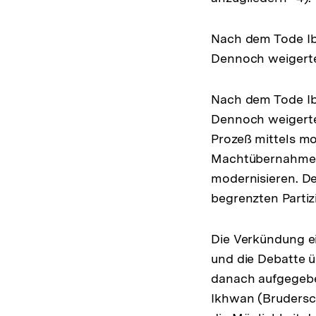
Nach dem Tode Ibn
Dennoch weigerte
Nach dem Tode Ibn
Dennoch weigerten
Prozeß mittels m
Machtübernahme v
modernisieren. D
begrenzten Partiz
Die Verkündung ei
und die Debatte ü
danach aufgege
Ikhwan (Brudersc