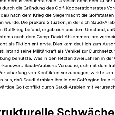
ma heraus versuchte Saudi-Arabien nach dem Ausbruc
es durch die Gründung des Golf-Kooperationsrates Vo
, daß nach dem Krieg die Siegermacht die Golfstaaten 
n würde. Die prekäre Situation, in der sich Saudi-Ar
im Golfkrieg befand, ergab sich aus dem Umstand, da
ystems nach dem Camp-David-Abkommen ihre vermeint
cht als Fiktion entlarvte. Dies kam deutlich zum Ausdr
illstand seine Militärkraft als Vehikel zur Durchsetzu
ng benutzte. Was in den letzten zwei Jahren in der 
rkenswert: Saudi-Arabiens Versuche, sich mit dem Ira
Verschärfung von Konflikten vorzubeugen, wirkte kont
n aus, daß Saudi-Arabien ihm in der Golfregion freie H
rtige Golfkonflikt durch Saudi-Arabien mit verursach
strukturelle Schwäche