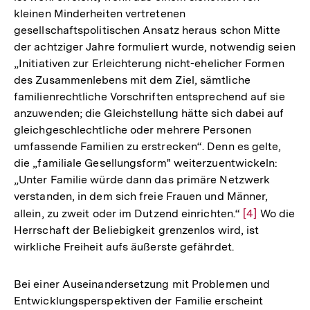
kleinen Minderheiten vertretenen
gesellschaftspolitischen Ansatz heraus schon Mitte
der achtziger Jahre formuliert wurde, notwendig seien
„Initiativen zur Erleichterung nicht-ehelicher Formen
des Zusammenlebens mit dem Ziel, sämtliche
familienrechtliche Vorschriften entsprechend auf sie
anzuwenden; die Gleichstellung hätte sich dabei auf
gleichgeschlechtliche oder mehrere Personen
umfassende Familien zu erstrecken“. Denn es gelte,
die „familiale Gesellungsform" weiterzuentwickeln:
„Unter Familie würde dann das primäre Netzwerk
verstanden, in dem sich freie Frauen und Männer,
allein, zu zweit oder im Dutzend einrichten.“
Zur
[4]
Wo die
Herrschaft der Beliebigkeit grenzenlos wird, ist
Auflösung
wirkliche Freiheit aufs äußerste gefährdet.
der
Fußnote
Bei einer Auseinandersetzung mit Problemen und
Entwicklungsperspektiven der Familie erscheint