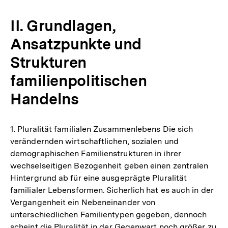
de
Fu
II. Grundlagen,
Ansatzpunkte und
Strukturen
familienpolitischen
Handelns
1. Pluralität familialen Zusammenlebens Die sich
verändernden wirtschaftlichen, sozialen und
demographischen Familienstrukturen in ihrer
wechselseitigen Bezogenheit geben einen zentralen
Hintergrund ab für eine ausgeprägte Pluralität
familialer Lebensformen. Sicherlich hat es auch in der
Vergangenheit ein Nebeneinander von
unterschiedlichen Familientypen gegeben, dennoch
scheint die Pluralität in der Gegenwart noch größer zu