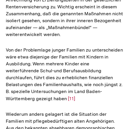
Rentenversicherung zu. Wichtig erscheint in diesem
Zusammenhang, daß die genannten Maßnahmen nicht
isoliert gesehen, sondern in ihrer inneren Bezogenheit
aufeinander — als „Maßnahmenbündel“ —
weiterentwickelt werden.
Von der Problemlage junger Familien zu unterscheiden
wäre etwa diejenige der Familien mit Kindern in
Ausbildung. Wenn mehrere Kinder eine
weiterführende Schul-und Berufsausbildung
durchlaufen, führt dies zu erheblichen finanziellen
Belastungen des Familienhaushalts, wie noch jüngst z.
B. spezielle Untersuchungen im Land Baden-
Württemberg gezeigt haben
Zur
[11]
Auflösung
der
Wiederum anders gelagert ist die Situation der
Fußnote
Familien mit pflegebedürftigen alten Angehörigen.
Aus den bekannten absehbaren demographischen