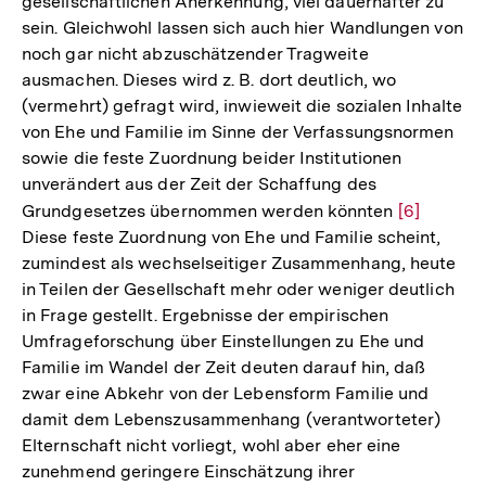
gesellschaftlichen Anerkennung, viel dauerhafter zu
sein. Gleichwohl lassen sich auch hier Wandlungen von
noch gar nicht abzuschätzender Tragweite
ausmachen. Dieses wird z. B. dort deutlich, wo
(vermehrt) gefragt wird, inwieweit die sozialen Inhalte
von Ehe und Familie im Sinne der Verfassungsnormen
sowie die feste Zuordnung beider Institutionen
unverändert aus der Zeit der Schaffung des
Grundgesetzes übernommen werden könnten
Zur
[6]
Diese feste Zuordnung von Ehe und Familie scheint,
Auflösung
zumindest als wechselseitiger Zusammenhang, heute
der
in Teilen der Gesellschaft mehr oder weniger deutlich
Fußnote
in Frage gestellt. Ergebnisse der empirischen
Umfrageforschung über Einstellungen zu Ehe und
Familie im Wandel der Zeit deuten darauf hin, daß
zwar eine Abkehr von der Lebensform Familie und
damit dem Lebenszusammenhang (verantworteter)
Elternschaft nicht vorliegt, wohl aber eher eine
zunehmend geringere Einschätzung ihrer