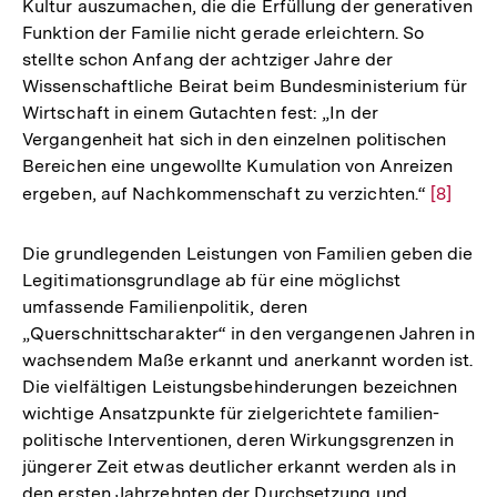
Kultur auszumachen, die die Erfüllung der generativen
Funktion der Familie nicht gerade erleichtern. So
stellte schon Anfang der achtziger Jahre der
Wissenschaftliche Beirat beim Bundesministerium für
Wirtschaft in einem Gutachten fest: „In der
Vergangenheit hat sich in den einzelnen politischen
Bereichen eine ungewollte Kumulation von Anreizen
ergeben, auf Nachkommenschaft zu verzichten.“
Zur
[8]
Auflösu
der
Die grundlegenden Leistungen von Familien geben die
Fußnot
Legitimationsgrundlage ab für eine möglichst
umfassende Familienpolitik, deren
„Querschnittscharakter“ in den vergangenen Jahren in
wachsendem Maße erkannt und anerkannt worden ist.
Die vielfältigen Leistungsbehinderungen bezeichnen
wichtige Ansatzpunkte für zielgerichtete familien-
politische Interventionen, deren Wirkungsgrenzen in
jüngerer Zeit etwas deutlicher erkannt werden als in
den ersten Jahrzehnten der Durchsetzung und