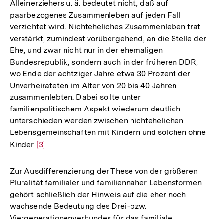
Alleinerziehers u. ä. bedeutet nicht, daß auf
paarbezogenes Zusammenleben auf jeden Fall
verzichtet wird. Nichteheliches Zusammenleben trat
verstärkt, zumindest vorübergehend, an die Stelle der
Ehe, und zwar nicht nur in der ehemaligen
Bundesrepublik, sondern auch in der früheren DDR,
wo Ende der achtziger Jahre etwa 30 Prozent der
Unverheirateten im Alter von 20 bis 40 Jahren
zusammenlebten. Dabei sollte unter
familienpolitischem Aspekt wiederum deutlich
unterschieden werden zwischen nichtehelichen
Lebensgemeinschaften mit Kindern und solchen ohne
Kinder
Zur
[3]
Auflösung
der
Zur Ausdifferenzierung der These von der größeren
Fußnote
Pluralität familialer und familiennaher Lebensformen
gehört schließlich der Hinweis auf die eher noch
wachsende Bedeutung des Drei-bzw.
Viergenerationenverbundes für das familiale