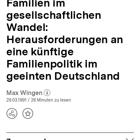
Familien im
gesellschaftlichen
Wandel:
Herausforderungen an
eine künftige
Familienpolitik im
geeinten Deutschland
Max Wingen
(Mehr zum Autor)
öffnen
29.03.1991
/ 26 Minuten zu lesen
Teilen
Inhalt
Optionen
merken
anzeigen