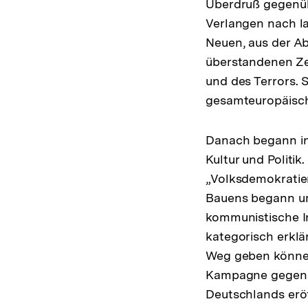
Überdruß gegenüb
Verlangen nach l
Neuen, aus der A
überstandenen Zei
und des Terrors. 
gesamteuropäisc
Danach begann in
Kultur und Politi
„Volksdemokratien
Bauens begann um 
kommunistische In
kategorisch erklär
Weg geben könne.
Kampagne gegen m
Deutschlands eröf