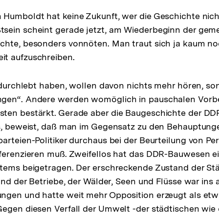
Humboldt hat keine Zukunft, wer die Geschichte nich
sein scheint gerade jetzt, am Wiederbeginn der ge
hte, besonders vonnöten. Man traut sich ja kaum noc
t aufzuschreiben.
e durchlebt haben, wollen davon nichts mehr hören, so
gen“. Andere werden womöglich in pauschalen Vorb
ten bestärkt. Gerade aber die Baugeschichte der DDR
ls, beweist, daß man im Gegensatz zu den Behauptung
arteien-Politiker durchaus bei der Beurteilung von P
ferenzieren muß. Zweifellos hat das DDR-Bauwesen ei
tems beigetragen. Der erschreckende Zustand der Stä
 und der Betriebe, der Wälder, Seen und Flüsse war ins
ngen und hatte weit mehr Opposition erzeugt als et
egen diesen Verfall der Umwelt -der städtischen wie d