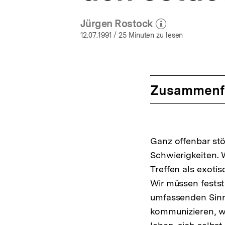
Jürgen Rostock
(Mehr zum Autor)
öffnen
12.07.1991
/ 25 Minuten zu lesen
Zusammenf
Ganz offenbar st
Schwierigkeiten. 
Treffen als exoti
Wir müssen festst
umfassenden Sinn 
kommunizieren, we