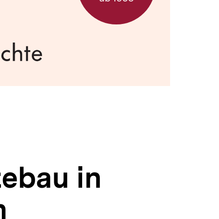
ebau in
n