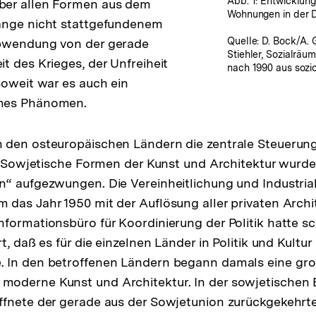
Abb. 1: Entwicklun
er allen Formen aus dem
Wohnungen in der 
ange nicht stattgefundenem
Quelle: D. Bock/A.
bwendung von der gerade
Stiehler, Sozialräu
t des Krieges, der Unfreiheit
nach 1990 aus sozio
Soweit war es auch ein
hes Phänomen.
 den osteuropäischen Ländern die zentrale Steuerung
k. Sowjetische Formen der Kunst und Architektur wurd
“ aufgezwungen. Die Vereinheitlichung und Industrial
das Jahr 1950 mit der Auflösung aller privaten Arch
formationsbüro für Koordinierung der Politik hatte sc
t, daß es für die einzelnen Länder in Politik und Kultu
 In den betroffenen Ländern begann damals eine gr
oderne Kunst und Architektur. In der sowjetischen
fnete der gerade aus der Sowjetunion zurückgekehrte