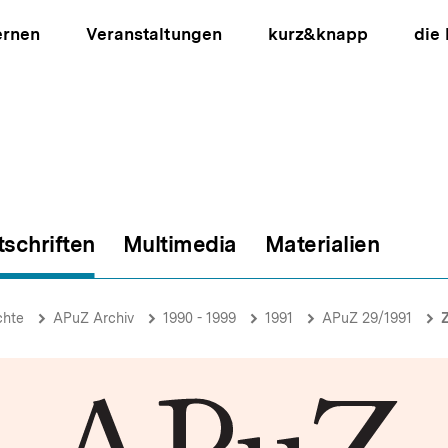
ernen
Veranstaltungen
kurz&knapp
die
tschriften
Multimedia
Materialien
ion
chte
APuZ Archiv
1990 - 1999
1991
APuZ 29/1991
Z