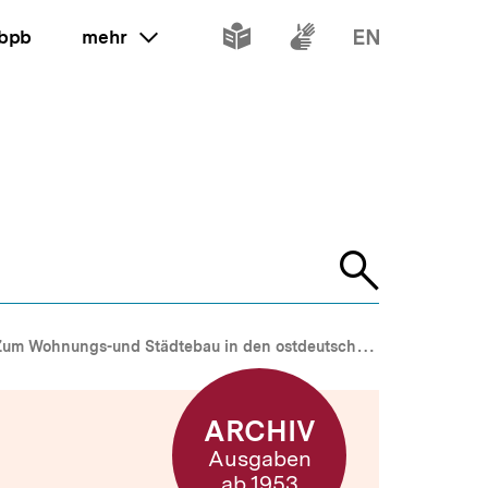
Inhalte
Inhalte
Inhalte
 bpb
mehr
ein oder ausklappen
in
in
in
leichter
Gebärdenspr
Englisch
Sprache
Suche
öffnen
um Wohnungs-und Städtebau in den ostdeutschen Ländern
ARCHIV
Ausgaben
ab 1953