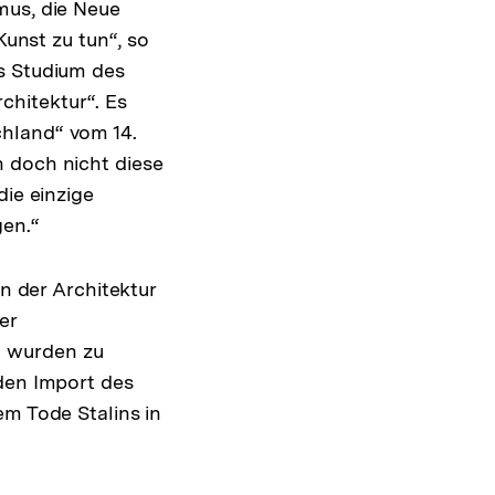
mus, die Neue
Kunst zu tun“, so
as Studium des
hitektur“. Es
chland“ vom 14.
n doch nicht diese
die einzige
gen.“
in der Architektur
er
n wurden zu
 den Import des
em Tode Stalins in