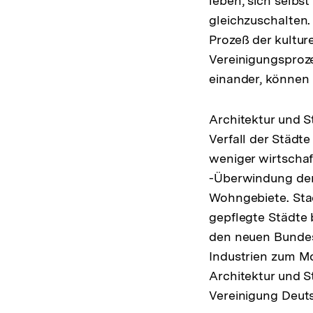
leben, sich selbst
gleichzuschalten.
Prozeß der kultu
Vereinigungsproze
einander, können 
Architektur und S
Verfall der Städte
weniger wirtscha
-Überwindung der 
Wohngebiete. Stad
gepflegte Städte 
den neuen Bundes
Industrien zum Mo
Architektur und S
Vereinigung Deut