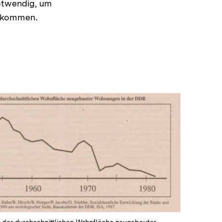
notwendig, um
u kommen.
In
Lightbox
öffnen