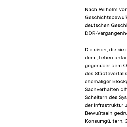
Nach Wilhelm von 
Geschichtsbewußt
deutschen Geschic
DDR-Vergangenhei
Die einen, die si
dem „Leben anfan
gegenüber dem Os
des Städteverfal
ehemaliger Blockp
Sachverhalten dif
Scheitern des Sys
der Infrastruktur
Bewußtsein gedru
Konsumgü. tern. G