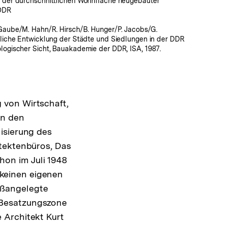
g der durchschnittlichen Wohnfläche neugebauter
DDR
 Gaube/M. Hahn/R. Hirsch/B. Hunger/P. Jacobs/G.
mliche Entwicklung der Städte und Siedlungen in der DDR
logischer Sicht, Bauakademie der DDR, ISA, 1987.
 von Wirtschaft,
en den
isierung des
itektenbüros, Das
hon im Juli 1948
r keinen eigenen
oßangelegte
 Besatzungszone
 Architekt Kurt