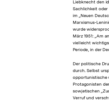
Liebknecht den id
Sachlichkeit oder 
im „Neuen Deutsch
Marxismus-Lenini
wurde widersproc
März 1951: „Am an
vielleicht wichti
Periode, in der D
Der politische Dru
durch. Selbst urs
opportunistische
Protagonisten der
sowjetischen „Zuc
Verruf und versch