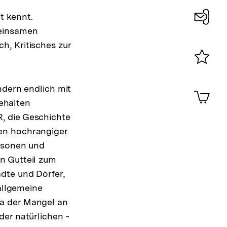
t kennt.
meinsamen
Konta
h, Kritisches zur
0
Merklist
ansehen
0
ndern endlich mit
Artik
im
ehalten
Shop-
, die Geschichte
Warenko
en hochrangiger
ansehen
ersonen und
n Gutteil zum
dte und Dörfer,
 allgemeine
wa der Mangel an
er natürlichen -