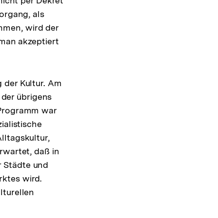
nicht per Dekret
organg, als
hmen, wird der
 man akzeptiert
 der Kultur. Am
, der übrigens
s Programm war
ialistische
ltagskultur,
rwartet, daß in
r Städte und
ktes wird.
lturellen