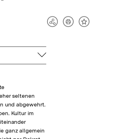
Artikel
Teilen
Inhalt
drucken
Optionen
merken
anzeigen
aufklappen
te
 eher seltenen
den und abgewehrt.
en. Kultur im
iteinander
ie ganz allgemein