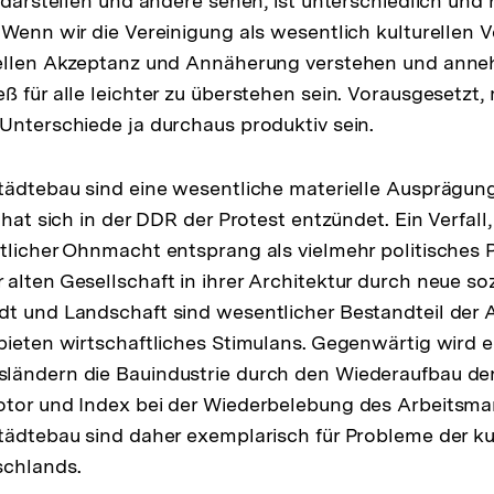
 darstellen und andere sehen, ist unterschiedlich und 
 Wenn wir die Vereinigung als wesentlich kulturellen V
rellen Akzeptanz und Annäherung verstehen und anne
ß für alle leichter zu überstehen sein. Vorausgesetzt,
Unterschiede ja durchaus produktiv sein.
tädtebau sind eine wesentliche materielle Ausprägung
 hat sich in der DDR der Protest entzündet. Ein Verfall
ftlicher Ohnmacht entsprang als vielmehr politische
alten Gesellschaft in ihrer Architektur durch neue soz
t und Landschaft sind wesentlicher Bestandteil der Al
bieten wirtschaftliches Stimulans. Gegenwärtig wird e
ländern die Bauindustrie durch den Wiederaufbau de
tor und Index bei der Wiederbelebung des Arbeitsmar
tädtebau sind daher exemplarisch für Probleme der ku
schlands.