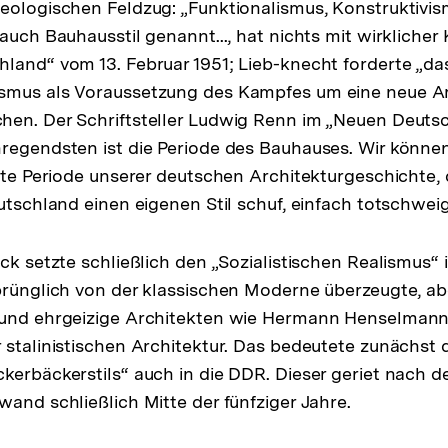
eologischen Feldzug: „Funktionalismus, Konstruktivis
auch Bauhausstil genannt..., hat nichts mit wirklicher 
land“ vom 13. Februar 1951; Lieb-knecht forderte „d
smus als Voraussetzung des Kampfes um eine neue Arc
hen. Der Schriftsteller Ludwig Renn im „Neuen Deuts
regendsten ist die Periode des Bauhauses. Wir könne
gste Periode unserer deutschen Architekturgeschichte, 
eutschland einen eigenen Stil schuf, einfach totschwei
ck setzte schließlich den „Sozialistischen Realismus“ 
prünglich von der klassischen Moderne überzeugte, ab
 und ehrgeizige Architekten wie Hermann Henselman
 stalinistischen Architektur. Das bedeutete zunächst
kerbäckerstils“ auch in die DDR. Dieser geriet nach d
wand schließlich Mitte der fünfziger Jahre.