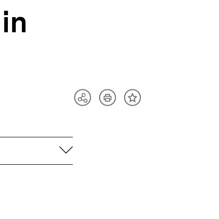
in
Artikel
Teilen
Inhalt
drucken
Optionen
merken
anzeigen
aufklappen