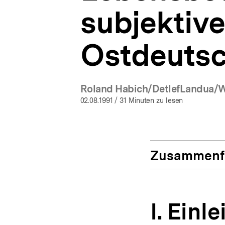
subjektiv
Ostdeuts
Roland Habich/DetlefLandua/Wo
02.08.1991
/ 31 Minuten zu lesen
Zusammenf
I. Einl