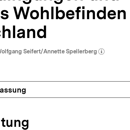
es Wohlbefinden 
chland
lfgang Seifert/Annette Spellerberg
(Mehr zum Autor)
öffnen
assung
eitung