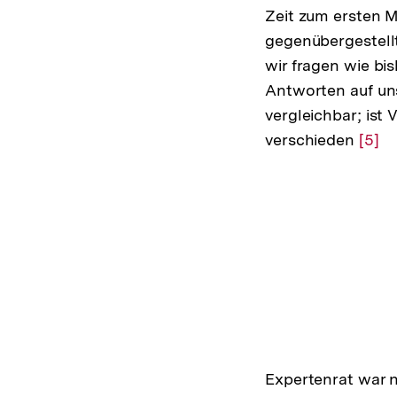
Zeit zum ersten 
gegenübergestell
wir fragen wie bis
Antworten auf un
vergleichbar; ist 
verschieden
Zur
[5]
Aufl
der
Fußn
Expertenrat war n