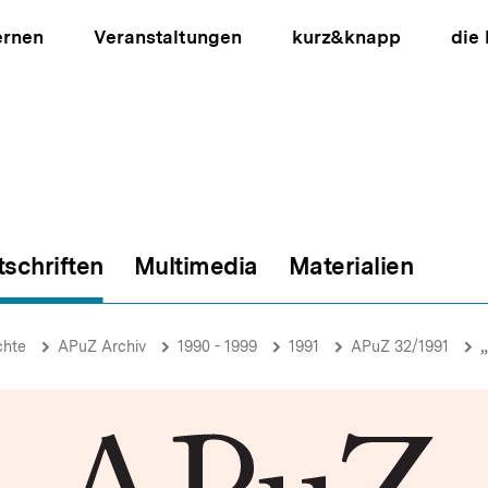
ernen
Veranstaltungen
kurz&knapp
die
tschriften
Multimedia
Materialien
ion
chte
APuZ Archiv
1990 - 1999
1991
APuZ 32/1991
„E