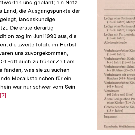
tworfen und geplant; ein Netz
s Land, die Ausgangspunkte der
gelegt, landeskundige
zt. Die erste derartig
ition zog im Juni 1990 aus, die
n, die zweite folgte im Herbst
Zur
 waren uns zuvorgekommen,
Auflösung
rt -oft auch zu früher Zeit am
der
se fanden, was sie zu suchen
Fußnote
ende Mosaiksteinchen für ein
Schein war nur schwer vom Sein
Zur
[7]
Auflösung
der
Fußnote