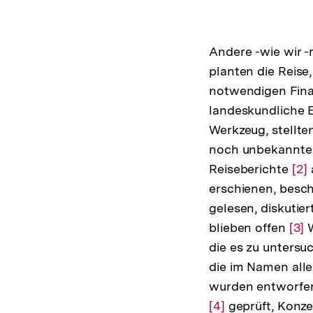
Andere -wie wir 
planten die Reise,
notwendigen Fina
landeskundliche E
Werkzeug, stellten
noch unbekannte 
Reiseberichte
Zur
[2]
erschienen, besc
Auf
gelesen, diskutier
der
blieben offen
Zur
[3]
Fuß
W
die es zu untersuc
Auf
die im Namen all
der
wurden entworfen
Fuß
[4]
geprüft, Konze