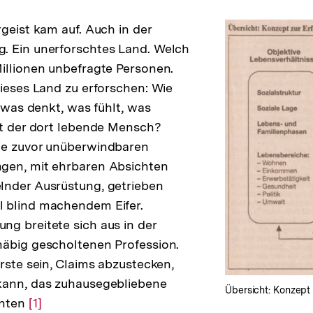
rgeist kam auf. Auch in der
. Ein unerforschtes Land. Welch
illionen unbefragte Personen.
dieses Land zu erforschen: Wie
, was denkt, was fühlt, was
et der dort lebende Mensch?
ie zuvor unüberwindbaren
gen, mit ehrbaren Absichten
lnder Ausrüstung, getrieben
 blind machendem Eifer.
g breitete sich aus in der
häbig gescholtenen Profession.
erste sein, Claims abzustecken,
kann, das zuhausegebliebene
Übersicht: Konzept
chten
Zur
[1]