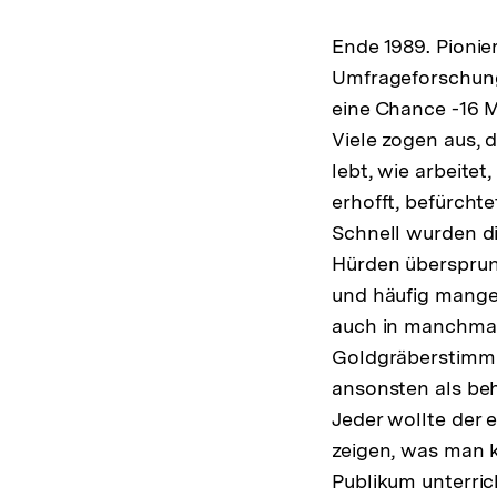
Ende 1989. Pionie
Umfrageforschung
eine Chance -16 M
Viele zogen aus, 
lebt, wie arbeitet
erhofft, befürcht
Schnell wurden d
Hürden übersprun
und häufig mange
auch in manchmal
Goldgräberstimmun
ansonsten als be
Jeder wollte der 
zeigen, was man 
Publikum unterri