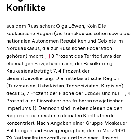
Konflikte
aus dem Russischen: Olga Löwen, Köln Die
kaukasische Region (die transkaukasischen sowie die
nationalen Autonomen Republiken und Gebiete im
Nordkaukasus, die zur Russischen Föderation
gehören) macht
Zur
[1]
3 Prozent des Territoriums der
ehemaligen Sowjetunion aus; die Bevölkerung
Auflösung
Kaukasiens beträgt 7, 4 Prozent der
der
Gesamtbevölkerung. Die mittelasiatische Region
Fußnote
(Turkmenien, Usbekistan, Tadschikistan, Kirgisien)
deckt 5, 7 Prozent der Fläche der UdSSR und nur 11, 4
Prozent aller Einwohner des früheren sowjetischen
Imperiums 1). Dennoch sind in eben diesen beiden
Regionen die meisten nationalen Konfliktherde
konzentriert. Nach Angaben einer Gruppe Moskauer
Politologen und Soziogeographen, die im März 1991
79 Nationalitätenkonflikte und in dieser Hinsicht