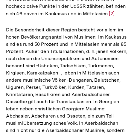
hochexplosive Punkte in der UdSSR zählten, befinden
sich 46 davon im Kaukasus und in Mittelasien
Zur
[2]
Auflösung
der
Die Besonderheit dieser Region besteht vor allem im
Fußnote
hohen Bevölkerungsanteil von Muslimen: Im Kaukasus
sind es rund 50 Prozent und in Mittelasien mehr als 85
Prozent. Außer den Titularnationen, d. h. jenen Völkern,
nach denen die Unionsrepubliken und Autonomien
benannt sind -Usbeken, Tadschiken, Turkmenen,
Kirgisen, Karakalpaken -, leben in Mittelasien auch
andere muslimische Völker -Dunganen, Belutschen,
Uiguren, Perser, Turkvölker, Kurden, Tataren,
Krimtataren, Baschkiren und Aserbaidschaner.
Dasselbe gilt auch für Transkaukasien. In Georgien
leben neben christlichen Georgiern Muslime:
Abchasier, Adscharen und Osseten, ein zum Teil
muslimiÜbersetzung sches Volk. In Aserbaidschan
sind nicht nur die Aserbaidschaner Muslime, sondern