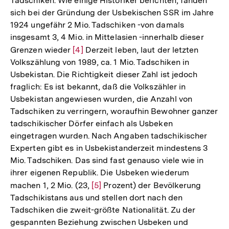
Tadschiken. Wie einige Historiker berichten, fanden
sich bei der Gründung der Usbekischen SSR im Jahre
1924 ungefähr 2 Mio. Tadschiken -von damals
insgesamt 3, 4 Mio. in Mittelasien -innerhalb dieser
Grenzen wieder
Zur
[4]
Derzeit leben, laut der letzten
Volkszählung von 1989, ca. 1 Mio. Tadschiken in
Auflösung
Usbekistan. Die Richtigkeit dieser Zahl ist jedoch
der
fraglich: Es ist bekannt, daß die Volkszähler in
Fußnote
Usbekistan angewiesen wurden, die Anzahl von
Tadschiken zu verringern, woraufhin Bewohner ganzer
tadschikischer Dörfer einfach als Usbeken
eingetragen wurden. Nach Angaben tadschikischer
Experten gibt es in Usbekistanderzeit mindestens 3
Mio. Tadschiken. Das sind fast genauso viele wie in
ihrer eigenen Republik. Die Usbeken wiederum
machen 1, 2 Mio. (23,
Zur
[5]
Prozent) der Bevölkerung
Tadschikistans aus und stellen dort nach den
Auflösung
Tadschiken die zweit-größte Nationalität. Zu der
der
gespannten Beziehung zwischen Usbeken und
Fußnote