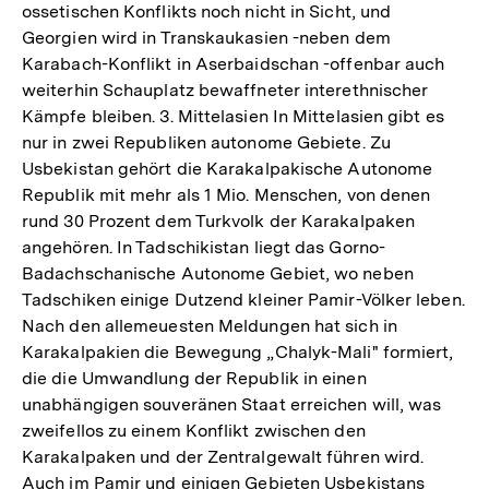
ossetischen Konflikts noch nicht in Sicht, und
Georgien wird in Transkaukasien -neben dem
Karabach-Konflikt in Aserbaidschan -offenbar auch
weiterhin Schauplatz bewaffneter interethnischer
Kämpfe bleiben. 3. Mittelasien In Mittelasien gibt es
nur in zwei Republiken autonome Gebiete. Zu
Usbekistan gehört die Karakalpakische Autonome
Republik mit mehr als 1 Mio. Menschen, von denen
rund 30 Prozent dem Turkvolk der Karakalpaken
angehören. In Tadschikistan liegt das Gorno-
Badachschanische Autonome Gebiet, wo neben
Tadschiken einige Dutzend kleiner Pamir-Völker leben.
Nach den allemeuesten Meldungen hat sich in
Karakalpakien die Bewegung „Chalyk-Mali" formiert,
die die Umwandlung der Republik in einen
unabhängigen souveränen Staat erreichen will, was
zweifellos zu einem Konflikt zwischen den
Karakalpaken und der Zentralgewalt führen wird.
Zum
Auch im Pamir und einigen Gebieten Usbekistans
Seite