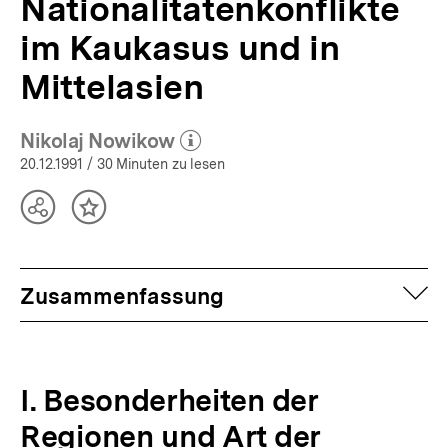
Nationalitätenkonflikte
im Kaukasus und in
Mittelasien
Nikolaj Nowikow
(Mehr zum Autor)
öffnen
20.12.1991
/ 30 Minuten zu lesen
Teilen
Inhalt
Optionen
merken
anzeigen
auf
Zusammenfassung
I. Besonderheiten der
Regionen und Art der