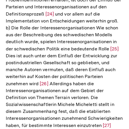
Parteien und Interessenorganisationen auf den
Definitionsprozeß
Zur
[24]
und vor allem auf die
Implementation von Entscheidungen weiterhin groß.
Auflösung
b) Die Rolle der Interessenorganisationen Wie schon
der
aus der Beschreibung des schwedischen Modells
Fußnote
deutlich wurde, spielen Interessenorganisationen in
der schwedischen Politik eine bedeutende Rolle
Zur
[25]
Dies ist auch unter dem Einfluß der Entwicklung zur
Auflösu
postindustriellen Gesellschaft so geblieben, und
der
manche Autoren vermuten, daß deren Einfluß auch
Fußnote
weiterhin auf Kosten der politischen Parteien
zunehmen wird
Zur
[26]
Allerdings haben die
Interessenorganisationen auf dem Gebiet der
Auflösung
Definition von Themen Terrain verloren. Die
der
Sozialwissenschaftlerin Michele Micheletti stellt in
Fußnote
diesem Zusammenhang fest, daß die etablierten
Interessenorganisationen zunehmend Schwierigkeiten
haben, für bestimmte Interessen einzutreten
Zur
[27]