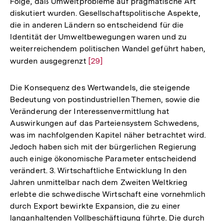
Folge, daß Umweltprobleme auf pragmatische Art
diskutiert wurden. Gesellschaftspolitische Aspekte,
die in anderen Ländern so entscheidend für die
Identität der Umweltbewegungen waren und zu
weiterreichendem politischen Wandel geführt haben,
wurden ausgegrenzt
Zur
[29]
Auflösung
der
Die Konsequenz des Wertwandels, die steigende
Fußnote
Bedeutung von postindustriellen Themen, sowie die
Veränderung der Interessenvermittlung hat
Auswirkungen auf das Parteiensystem Schwedens,
was im nachfolgenden Kapitel näher betrachtet wird.
Jedoch haben sich mit der bürgerlichen Regierung
auch einige ökonomische Parameter entscheidend
verändert. 3. Wirtschaftliche Entwicklung In den
Jahren unmittelbar nach dem Zweiten Weltkrieg
erlebte die schwedische Wirtschaft eine vornehmlich
durch Export bewirkte Expansion, die zu einer
langanhaltenden Vollbeschäftigung führte. Die durch