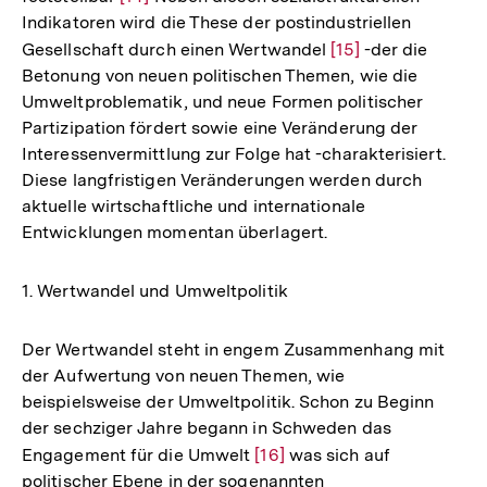
Indikatoren wird die These der postindustriellen
Auflösung
Gesellschaft durch einen Wertwandel
Zur
[15]
-der die
der
Betonung von neuen politischen Themen, wie die
Auflösung
Fußnote
Umweltproblematik, und neue Formen politischer
der
Partizipation fördert sowie eine Veränderung der
Fußnote
Interessenvermittlung zur Folge hat -charakterisiert.
Diese langfristigen Veränderungen werden durch
aktuelle wirtschaftliche und internationale
Entwicklungen momentan überlagert.
1. Wertwandel und Umweltpolitik
Der Wertwandel steht in engem Zusammenhang mit
der Aufwertung von neuen Themen, wie
beispielsweise der Umweltpolitik. Schon zu Beginn
der sechziger Jahre begann in Schweden das
Engagement für die Umwelt
Zur
[16]
was sich auf
politischer Ebene in der sogenannten
Auflösung