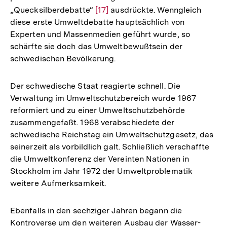
„Quecksilberdebatte“
Zur
[17]
ausdrückte. Wenngleich
der
diese erste Umweltdebatte hauptsächlich von
Auflösung
Fußnote
Experten und Massenmedien geführt wurde, so
der
schärfte sie doch das Umweltbewußtsein der
Fußnote
schwedischen Bevölkerung.
Der schwedische Staat reagierte schnell. Die
Verwaltung im Umweltschutzbereich wurde 1967
reformiert und zu einer Umweltschutzbehörde
zusammengefaßt. 1968 verabschiedete der
schwedische Reichstag ein Umweltschutzgesetz, das
seinerzeit als vorbildlich galt. Schließlich verschaffte
die Umweltkonferenz der Vereinten Nationen in
Stockholm im Jahr 1972 der Umweltproblematik
weitere Aufmerksamkeit.
Ebenfalls in den sechziger Jahren begann die
Kontroverse um den weiteren Ausbau der Wasser-