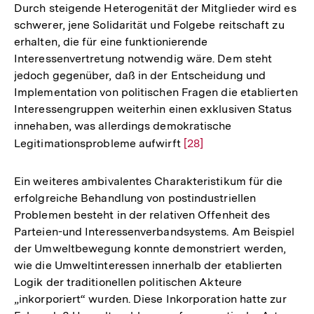
Durch steigende Heterogenität der Mitglieder wird es
Auflösung
schwerer, jene Solidarität und Folgebe­ reitschaft zu
der
erhalten, die für eine funktionierende
Fußnote
Interessenvertretung notwendig wäre. Dem steht
jedoch gegenüber, daß in der Entscheidung und
Implementation von politischen Fragen die etablierten
Interessengruppen weiterhin einen exklusiven Status
innehaben, was allerdings demokratische
Legitimationsprobleme aufwirft
Zur
[28]
Auflösung
der
Ein weiteres ambivalentes Charakteristikum für die
Fußnote
erfolgreiche Behandlung von postindustriellen
Problemen besteht in der relativen Offenheit des
Parteien-und Interessenverbandsystems. Am Beispiel
der Umweltbewegung konnte demonstriert werden,
wie die Umweltinteressen innerhalb der etablierten
Logik der traditionellen politischen Akteure
„inkorporiert“ wurden. Diese Inkorporation hatte zur