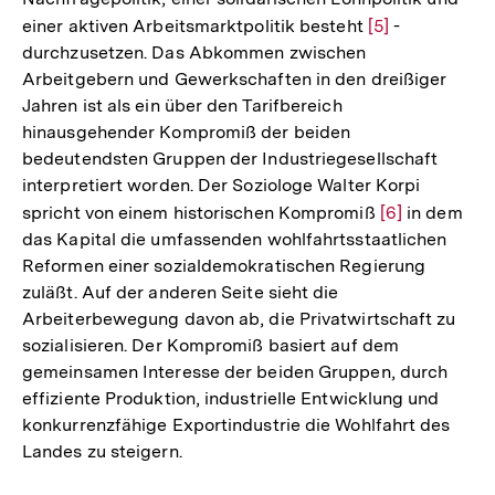
einer aktiven Arbeitsmarktpolitik besteht
Zur
[5]
-
durchzusetzen. Das Abkommen zwischen
Auflösung
Arbeitgebern und Gewerkschaften in den dreißiger
der
Jahren ist als ein über den Tarifbereich
Fußnote
hinausgehender Kompromiß der beiden
bedeutendsten Gruppen der Industriegesellschaft
interpretiert worden. Der Soziologe Walter Korpi
spricht von einem historischen Kompromiß
Zur
[6]
in dem
das Kapital die umfassenden wohlfahrtsstaatlichen
Auflösung
Reformen einer sozialdemokratischen Regierung
der
zuläßt. Auf der anderen Seite sieht die
Fußnote
Arbeiterbewegung davon ab, die Privatwirtschaft zu
sozialisieren. Der Kompromiß basiert auf dem
gemeinsamen Interesse der beiden Gruppen, durch
effiziente Produktion, industrielle Entwicklung und
konkurrenzfähige Exportindustrie die Wohlfahrt des
Landes zu steigern.