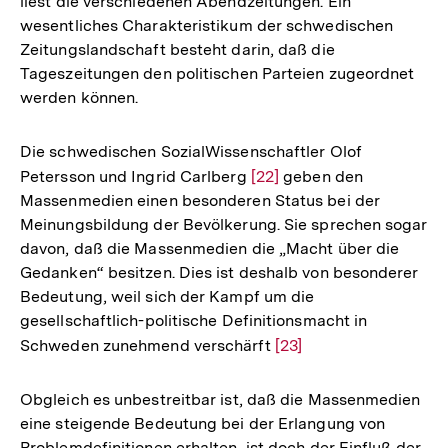
liest die verschiedenen Abendzeitungen. Ein
wesentliches Charakteristikum der schwedischen
Zeitungslandschaft besteht darin, daß die
Tageszeitungen den politischen Parteien zugeordnet
werden können.
Die schwedischen SozialWissenschaftler Olof
Petersson und Ingrid Carlberg
Zur
[22]
geben den
Massenmedien einen besonderen Status bei der
Auflösung
Meinungsbildung der Bevölkerung. Sie sprechen sogar
der
davon, daß die Massenmedien die „Macht über die
Fußnote
Gedanken“ besitzen. Dies ist deshalb von besonderer
Bedeutung, weil sich der Kampf um die
gesellschaftlich-politische Definitionsmacht in
Schweden zunehmend verschärft
Zur
[23]
Auflösung
der
Obgleich es unbestreitbar ist, daß die Massenmedien
Fußnote
eine steigende Bedeutung bei der Erlangung von
Problemdefinitionen erhalten, ist doch der Einfluß der