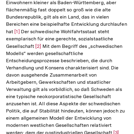
Einwohnern kleiner als Baden-Württemberg, aber
flächenmäßig fast doppelt so groß wie die alte
Bundesrepublik, gilt als ein Land, das in vielen
Bereichen eine beispielhafte Entwicklung durchlaufen
hat
Zur
[1]
Der schwedische Wohlfahrtsstaat steht
exemplarisch für eine gerechte, sozialstaatliche
Auflösung
Gesellschaft
Zur
[2]
Mit dem Begriff des „schwedischen
der
Modells“ werden gesellschaftliche
Auflösung
Fußnote
Entscheidungsprozesse beschrieben, die durch
der
Verhandlung und Konsens charakterisiert sind. Die
Fußnote
davon ausgehende Zusammenarbeit von
Arbeitgebern, Gewerkschaften und staatlicher
Verwaltung gilt als vorbildlich, so daß Schweden als
eine typische neokorporatistische Gesellschaft
anzusehen ist. All diese Aspekte der schwedischen
Politik, die auf Stabilität hindeuten, können jedoch zu
einem allgemeinen Modell der Entwicklung von
modernen westlichen Gesellschaften relativiert
werden: dem der postindustriellen Gesellschaft
Zur
[3]