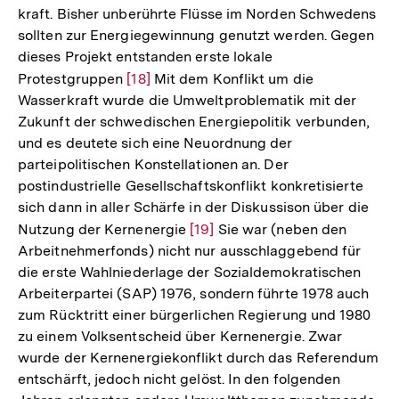
kraft. Bisher unberührte Flüsse im Norden Schwedens
sollten zur Energiegewinnung genutzt werden. Gegen
dieses Projekt entstanden erste lokale
Protestgruppen
Zur
[18]
Mit dem Konflikt um die
Wasserkraft wurde die Umweltproblematik mit der
Auflösung
Zukunft der schwedischen Energiepolitik verbunden,
der
und es deutete sich eine Neuordnung der
Fußnote
parteipolitischen Konstellationen an. Der
postindustrielle Gesellschaftskonflikt konkretisierte
sich dann in aller Schärfe in der Diskussison über die
Nutzung der Kernenergie
Zur
[19]
Sie war (neben den
Arbeitnehmerfonds) nicht nur ausschlaggebend für
Auflösung
die erste Wahlniederlage der Sozialdemokratischen
der
Arbeiterpartei (SAP) 1976, sondern führte 1978 auch
Fußnote
zum Rücktritt einer bürgerlichen Regierung und 1980
zu einem Volksentscheid über Kernenergie. Zwar
wurde der Kernenergiekonflikt durch das Referendum
entschärft, jedoch nicht gelöst. In den folgenden