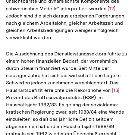
unsichtbarste und dynamischste Komponente des
schwedischen Modells“ interpretiert werden
Zur
[12]
Jedoch sind die sich daraus ergebenen Forderungen
Auflösung
nach gleichem Arbeitslohn, gleicher Arbeitszeit und
der
gleichen Arbeitsbedingungen weniger erfolgreich
Fußnote
verwirklicht worden.
Die Ausdehnung des Dienstleistungssektors führte zu
einem hohen finanziellen Bedarf, der vornehmlich
durch Steuern finanziert wurde. Seit Mitte der
siebziger Jahre hat sich die wirtschaftliche Lage in
Schweden jedoch zunehmend verschlechtert. Das
Haushaltsdefizit erreichte die Rekordhöhe von
Zur
[13]
Prozent des Bruttosozialprodukts (BSP) im
Auflösung
Haushaltsjahr 1982/83. Es gelang der sozialdemo­
der
kratischen Regierung zwar, seit 1983/84 eine Wende
Fußnote
einzuleiten, so daß das jährliche Defizit seitdem
abgenommen hat und im Haushaltsjahr 1988/89
erstmals seit 1962 wieder ein Überschuß erreicht