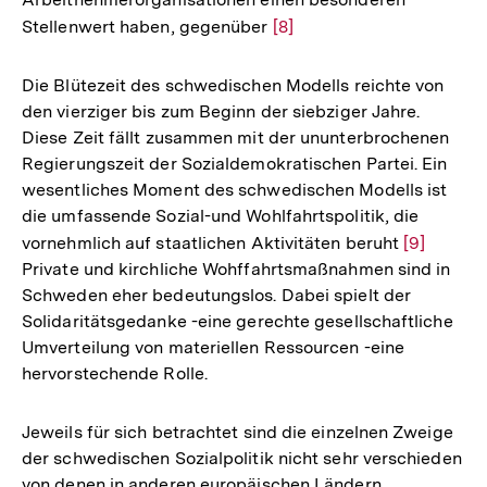
Stellenwert haben, gegenüber
Zur
[8]
Auflösung
der
Die Blütezeit des schwedischen Modells reichte von
Fußnote
den vierziger bis zum Beginn der siebziger Jahre.
Diese Zeit fällt zusammen mit der ununterbrochenen
Regierungszeit der Sozialdemokratischen Partei. Ein
wesentliches Moment des schwedischen Modells ist
die umfassende Sozial-und Wohlfahrtspolitik, die
vornehmlich auf staatlichen Aktivitäten beruht
Zur
[9]
Private und kirchliche Wohffahrtsmaßnahmen sind in
Auflösun
Schweden eher bedeutungslos. Dabei spielt der
der
Solidaritätsgedanke -eine gerechte gesellschaftliche
Fußnote
Umverteilung von materiellen Ressourcen -eine
hervorstechende Rolle.
Jeweils für sich betrachtet sind die einzelnen Zweige
der schwedischen Sozialpolitik nicht sehr verschieden
von denen in anderen europäischen Ländern.