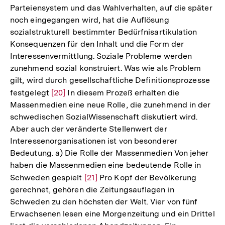
Parteiensystem und das Wahlverhalten, auf die später
noch eingegangen wird, hat die Auflösung
sozialstrukturell bestimmter Bedürfnisartikulation
Konsequenzen für den Inhalt und die Form der
Interessenvermittlung. Soziale Probleme werden
zunehmend sozial konstruiert. Was wie als Problem
gilt, wird durch gesellschaftliche Definitionsprozesse
festgelegt
Zur
[20]
In diesem Prozeß erhalten die
Massenmedien eine neue Rolle, die zunehmend in der
Auflösung
schwedischen SozialWissenschaft diskutiert wird.
der
Aber auch der veränderte Stellenwert der
Fußnote
Interessenorganisationen ist von besonderer
Bedeutung. a) Die Rolle der Massenmedien Von jeher
haben die Massenmedien eine bedeutende Rolle in
Schweden gespielt
Zur
[21]
Pro Kopf der Bevölkerung
gerechnet, gehören die Zeitungsauflagen in
Auflösung
Schweden zu den höchsten der Welt. Vier von fünf
der
Erwachsenen lesen eine Morgenzeitung und ein Drittel
Fußnote