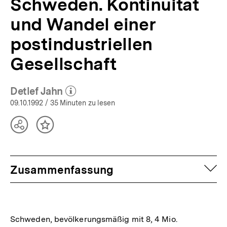
Schweden. Kontinuität
und Wandel einer
postindustriellen
Gesellschaft
Detlef Jahn
(Mehr zum Autor)
öffnen
09.10.1992
/ 35 Minuten zu lesen
Teilen
Inhalt
Optionen
merken
anzeigen
auf
Zusammenfassung
Schweden, bevölkerungsmäßig mit 8, 4 Mio.