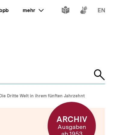
Inhalte
Inhalte
Inhalte
 bpb
mehr
ein oder ausklappen
in
in
in
leichter
Gebärdenspr
Englisch
Sprache
Suche
öffnen
Die Dritte Welt in ihrem fünften Jahrzehnt
ARCHIV
Ausgaben
ab 1953