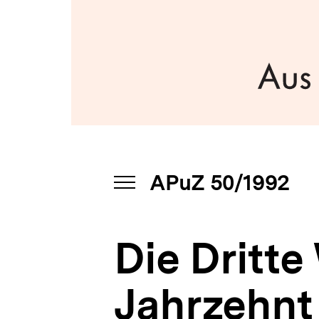
APuZ
a
50/1992
t
|
i
bpb.de
o
n
APuZ 50/1992
INHALTSNAVIGATION
ÖFFNEN
Die Dritte
Jahrzehnt