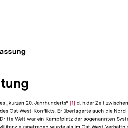
assung
eitung
des „kurzen 20. Jahrhunderts“
Zur
[1]
d. h.der Zeit zwischen
des Ost-West-Konflikts. Er überlagerte auch die Nord
Auflösung
 Dritte Welt war ein Kampfplatz der sogenannten Syst
der
 Militanz ausgetragen wurde als im Ost-West-Verhältnis
Fußnote