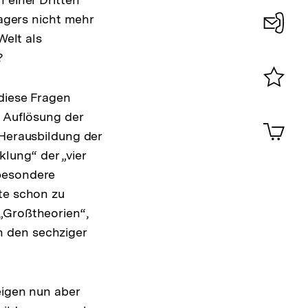
Lagers nicht mehr
Welt als
Konta
?
0
 diese Fragen
Merklist
ansehen
r Auflösung der
0
Artik
im
 Herausbildung der
Shop-
lung“ der „vier
Warenko
 besondere
ansehen
rte schon zu
„Großtheorien“,
n den sechziger
ösung
eigen nun aber