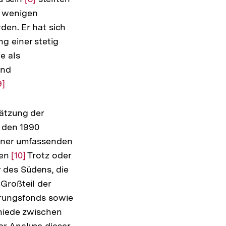
in wenigen
Auflösung
den. Er hat sich
der
g einer stetig
Fußnote
e als
und
ur
9]
uflösung
er
hätzung der
ußnote
 den 1990
einer umfassenden
den
Zur
[10]
Trotz oder
 des Südens, die
Auflösung
Großteil der
der
hrungsfonds sowie
Fußnote
chiede zwischen
er Analyse dieser