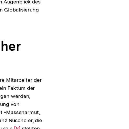
m Augenblick des
n Globalisierung
cher
e Mitarbeiter der
 ein Faktum der
ngen werden,
tung von
it -Massenarmut,
nz Nuscheler, die
u sein
Zur
[8]
stellten