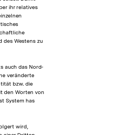
r ihr relatives
einzelnen
itisches
chaftliche
nd des Westens zu
ts auch das Nord-
ine veränderte
tität bzw. die
Mit den Worten von
st System has
olgert wird,
 einer Dritten