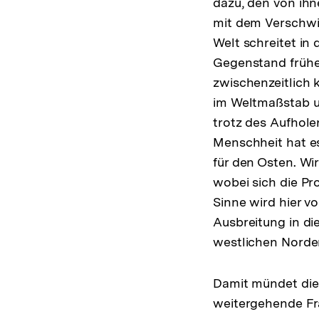
dazu, den von ih
mit dem Verschwi
Welt schreitet in 
Gegenstand früher
zwischenzeitlich 
im Weltmaßstab u
trotz des Aufhole
Menschheit hat es
für den Osten. Wi
wobei sich die P
Sinne wird hier v
Ausbreitung in di
westlichen Norde
Damit mündet die 
weitergehende Fr