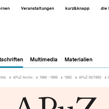
ernen
Veranstaltungen
kurz&knapp
die
tschriften
Multimedia
Materialien
ion
chte
APuZ Archiv
1990 - 1999
1992
APuZ 50/1992