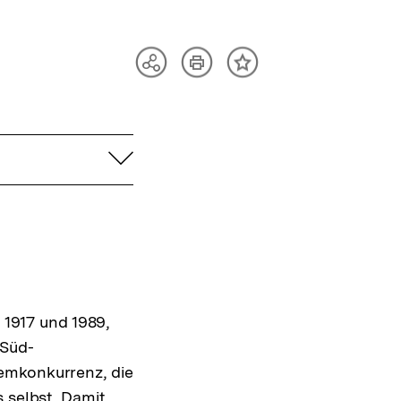
Artikel
Teilen
Inhalt
drucken
Optionen
merken
anzeigen
aufklappen
 1917 und 1989,
-Süd-
emkonkurrenz, die
 selbst. Damit