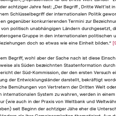
der achtziger Jahre fest: „Der Begriff , Dritte Welt'ist 
der
nem Schlüsselbegriff der internationalen Politik gewor
Fußnote
en gegenüber konkurrierenden Termini zur Bezeichnun
von politisch unabhängigen Ländern durchgesetzt, di
terogene Gruppe in den internationalen politischen 
Beziehungen doch so etwas wie eine Einheit bilden.“
Z
[
A
d
em Begriff, wohl aber der Sache nach ist diese Einsc
F
 weise als Süden bezeichnten Staatenformation durch
Bericht der Süd-Kommission, der den ersten Versuch 
ng der Entwicklungsländer darstellt, bekräftigt wor
che Bemühungen von Vertretern der Dritten Welt oder
im internationalen System zu wahren, werden in einem 
tur (wie auch in der Praxis von Weltbank und Weltwä
eben) seit Beginn der achtziger Jähe eher die Unters
ändern als ihre Gemeinsamkeiten thematisiert. Aus d