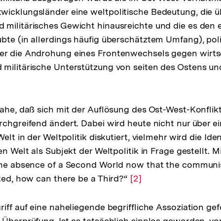
icklungsländer eine weltpolitische Bedeutung, die übe
militärisches Gewicht hinausreichte und die es den 
bte (in allerdings häufig überschätztem Umfang), pol
er die Androhung eines Frontenwechsels gegen wirts
 militärische Unterstützung von seiten des Ostens u
nahe, daß sich mit der Auflösung des Ost-West-Konflik
rchgreifend ändert. Dabei wird heute nicht nur über e
Welt in der Weltpolitik diskutiert, vielmehr wird die Iden
en Welt als Subjekt der Weltpolitik in Frage gestellt. 
 the absence of a Second World now that the communi
ated, how can there be a Third?“
Zur
[2]
Auflösung
der
iff auf eine naheliegende begriffliche Assoziation gef
Fußnote
 Überprüfung. Ist es tatsächlich sinnlos geworden, von