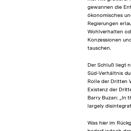
gewannen die Entw
ökonomisches und 
Regierungen erlau
Wohlverhalten od
Konzessionen und
tauschen.
Der Schluß liegt 
Süd-Verhältnis du
Rolle der Dritten 
Existenz der Dritt
Barry Buzan: „In
largely disintegr
Was hier im Rückgr
bedarf jedoch der