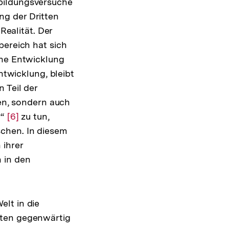
note
bildungsversuche
ng der Dritten
Realität. Der
bereich hat sich
che Entwicklung
wicklung, bleibt
 Teil der
den, sondern auch
g“
Zur
[6]
zu tun,
schen. In diesem
Auflösung
 ihrer
der
 in den
Fußnote
lt in die
lten gegenwärtig