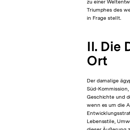
zu einer Weltent
Triumphes des we
in Frage stellt.
II. Die
Ort
Der damalige ägyp
Süd-Kommission, Is
Geschichte und d
wenn es um die An
Entwicklungsstra
Lebensstile, Umwe
dieser Äußerung zu