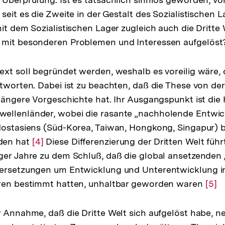
seit es die Zweite in der Gestalt des Sozialistischen 
it dem Sozialistischen Lager zugleich auch die Dritte 
 mit besonderen Problemen und Interessen aufgelöst
ext soll begründet werden, weshalb es voreilig wäre,
ntworten. Dabei ist zu beachten, daß die These von de
 längere Vorgeschichte hat. Ihr Ausgangspunkt ist die
ellenländer, wobei die rasante „nachholende Entwick
üdostasiens (Süd-Korea, Taiwan, Hongkong, Singapur)
den hat
Zur
[4]
Diese Differenzierung der Dritten Welt füh
ger Jahre zu dem Schluß, daß die global ansetzenden 
Auflösung
dersetzungen um Entwicklung und Unterentwicklung i
der
hren bestimmt hatten, unhaltbar geworden waren
Fußnote
Zur
[5]
Aufl
der
r Annahme, daß die Dritte Welt sich aufgelöst habe, n