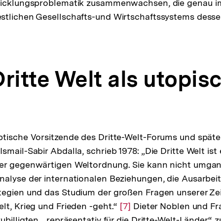
wicklungsproblematik zusammenwachsen, die genau i
stlichen Gesellschafts-und Wirtschaftssystems desse
 Dritte Welt als utopis
tische Vorsitzende des Dritte-Welt-Forums und später
mail-Sabir Abdalla, schrieb 1978: „Die Dritte Welt ist
er gegenwärtigen Weltordnung. Sie kann nicht umga
alyse der internationalen Beziehungen, die Ausarbei
tegien und das Studium der großen Fragen unserer Ze
lt, Krieg und Frieden -geht.“
Zur
[7]
Dieter Noblen und Fra
billigten, „repräsentativ für die Dritte-Welt-Länder“ z
Auflösung