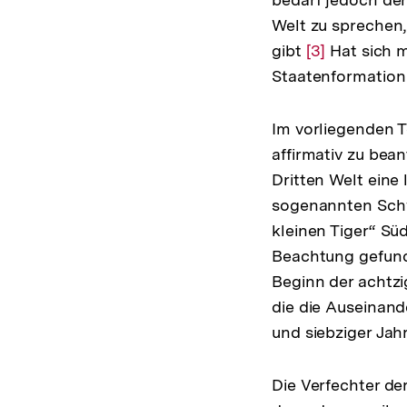
Welt zu sprechen, 
gibt
Zur
[3]
Hat sich m
Staatenformation
Auflösung
der
Fußnote
Im vorliegenden T
affirmativ zu bea
Dritten Welt eine
sogenannten Schw
kleinen Tiger“ S
Beachtung gefun
Beginn der achtzi
die die Auseinan
und siebziger Ja
Die Verfechter de