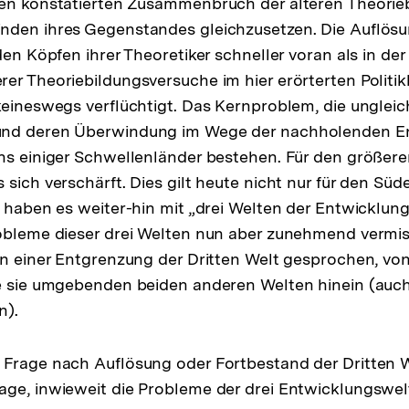
Fuß
nen konstatierten Zusammenbruch der älteren Theorie
nden ihres Gegenstandes gleichzusetzen. Die Auflösu
den Köpfen ihrer Theoretiker schneller voran als in der 
er Theoriebildungsversuche im hier erörterten Politik
keineswegs verflüchtigt. Das Kernproblem, die unglei
nd deren Überwindung im Wege der nachholenden Ent
ns einiger Schwellenländer bestehen. Für den größeren
 sich verschärft. Dies gilt heute nicht nur für den Sü
r haben es weiter-hin mit „drei Welten der Entwicklun
robleme dieser drei Welten nun aber zunehmend vermi
on einer Entgrenzung der Dritten Welt gesprochen, von
e sie umgebenden beiden anderen Welten hinein (auch
n).
Frage nach Auflösung oder Fortbestand der Dritten We
age, inwieweit die Probleme der drei Entwicklungswe