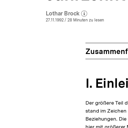
Lothar Brock
(Mehr zum Autor)
öffnen
27.11.1992
/ 28 Minuten zu lesen
Zusammenf
I. Einl
Der größere Teil 
stand im Zeichen 
Beziehungen. Die
hier mit größerer