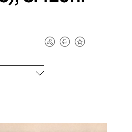
Artikel
Teilen
Inhalt
drucken
Optionen
merken
anzeigen
aufklappen