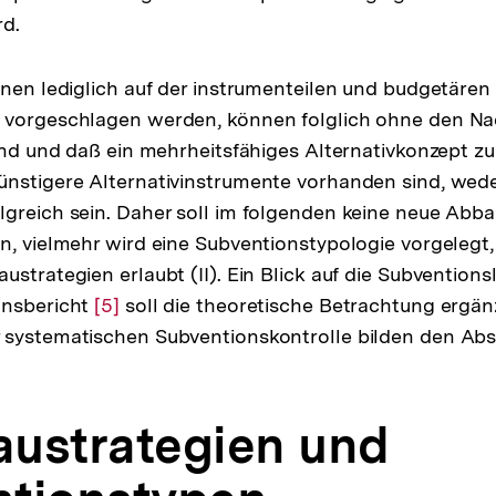
rd.
enen lediglich auf der instrumenteilen und budgetäre
 vorgeschlagen werden, können folglich ohne den Nac
sind und daß ein mehrheitsfähiges Alternativkonzept z
ünstigere Alternativinstrumente vorhanden sind, wed
greich sein. Daher soll im folgenden keine neue Abba
n, vielmehr wird eine Subventionstypologie vorgelegt,
strategien erlaubt (II). Ein Blick auf die Subventions
onsbericht
Zur
[5]
soll die theoretische Betrachtung ergänze
systematischen Subventionskontrolle bilden den Absc
Auflösung
der
Fußnote
baustrategien und