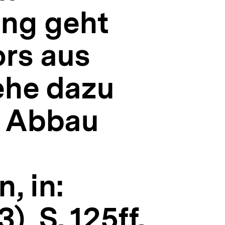
ung geht
ors aus
ehe dazu
, Abbau
, in:
, S. 125ff.