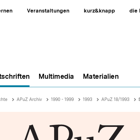
ernen
Veranstaltungen
kurz&knapp
die
tschriften
Multimedia
Materialien
ion
chte
APuZ Archiv
1990 - 1999
1993
APuZ 18/1993
Sub