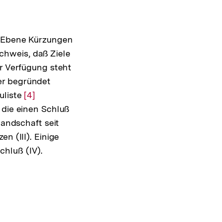
n Ebene Kürzungen
hweis, daß Ziele
ur Verfügung steht
er begründet
uliste
Zur
[4]
 die einen Schluß
Auflösung
landschaft seit
der
n (III). Einige
Fußnote
hluß (IV).