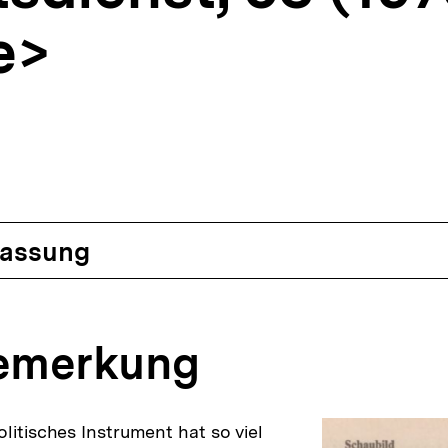
e>
)
assung
bemerkung
litisches Instrument hat so viel