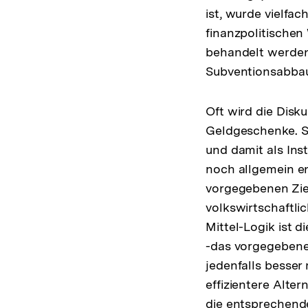
ist, wurde vielfa
finanzpolitischen 
behandelt werden;
Subventionsabbaus
Oft wird die Disku
Geldgeschenke. Si
und damit als In
noch allgemein en
vorgegebenen Zie
volkswirtschaftli
Mittel-Logik ist 
-das vorgegebene 
jedenfalls besser
effizientere Alter
die entsprechende