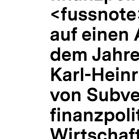
Evergreen,
<fussnote
in:
Wirtschaftsdienst,
53
auf einen 
(1973),
S.
125ff.
dem Jahre
</fussnote>
|
APuZ
18/1993
Karl-Hein
|
bpb.de
von Subve
finanzpoli
Wirtschafts