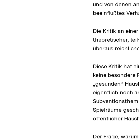
und von denen an
beeinflußtes Verh
Die Kritik an eine
theoretischer, te
überaus reichlich
Diese Kritik hat e
keine besondere R
„gesunden“ Haush
eigentlich noch 
Subventionsthema
Spielräume geschr
öffentlicher Haus
Der Frage, warum 