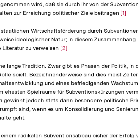
genommen wird, daß sie durch ihr von der Subventio
alten zur Erreichung politischer Ziele beitragen
Zur
[1]
Auflö
der
r staatlichen Wirtschaftsförderung durch Subventionen 
Fußno
ilweise ideologischer Natur; in diesem Zusammenhang i
e Literatur zu verweisen
Zur
[2]
Auflösung
der
ine lange Tradition. Zwar gibt es Phasen der Politik, 
Fußnote
olle spielt. Bezeichnenderweise sind dies meist Zeiten
altsentwicklung und eines befriedigenden Wachstum
am ehesten Spielräume für Subventionskürzungen ver
 gewinnt jedoch stets dann besondere politische Bri
umpft sind, wenn es um Konsolidierung und Sanierung
halte geht.
einem radikalen Subventionsabbau bisher der Erfolg 