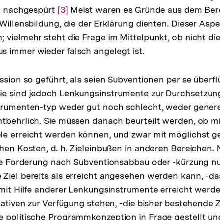
ch nachgespürt
Zur
[3]
Meist waren es Gründe aus dem Bere
Willensbildung, die der Erklärung dienten. Dieser Aspek
Auflösung
 vielmehr steht die Frage im Mittelpunkt, ob nicht die
der
 immer wieder falsch angelegt ist.
Fußnote
ssion so geführt, als seien Subventionen per se überfl
e sind jedoch Lenkungsinstrumente zur Durchsetzung 
strumenten-typ weder gut noch schlecht, weder gener
tbehrlich. Sie müssen danach beurteilt werden, ob mit 
le erreicht werden können, und zwar mit möglichst g
chen Kosten, d. h. Zieleinbußen in anderen Bereichen. 
die Forderung nach Subventionsabbau oder -kürzung nu
Ziel bereits als erreicht angesehen werden kann, -das
 mit Hilfe anderer Lenkungsinstrumente erreicht werde
nativen zur Verfügung stehen, -die bisher bestehende Z
 politische Programmkonzeption in Frage gestellt un