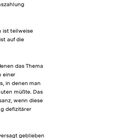
nszahlung
sung
ist teilweise
te
st auf die
in denen das Thema
 einer
s, in denen man
muten müßte. Das
sanz, wenn diese
 defizitärer
versagt geblieben