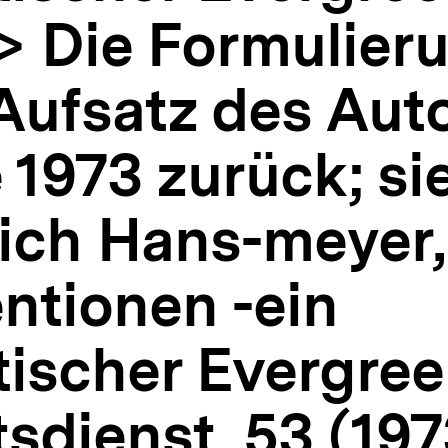
> Die Formulier
Aufsatz des Aut
 1973 zurück; si
rich Hans-meyer
ntionen -ein
tischer Evergreen
dienst, 53 (1973)