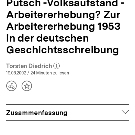
Putsch -Volksaufstand -
Arbeitererhebung? Zur
Arbeitererhebung 1953
in der deutschen
Geschichtsschreibung
Torsten Diedrich
(Mehr zum Autor)
öffnen
19.08.2002
/ 24 Minuten zu lesen
Teilen
Inhalt
Optionen
merken
anzeigen
auf
Zusammenfassung