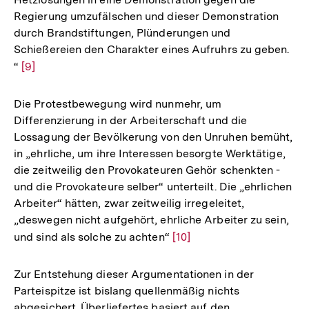
Regierung umzufälschen und dieser Demonstration
durch Brandstiftungen, Plünderungen und
Schießereien den Charakter eines Aufruhrs zu geben.
“
Zur
[9]
Auflösung
der
Die Protestbewegung wird nunmehr, um
Fußnote
Differenzierung in der Arbeiterschaft und die
Lossagung der Bevölkerung von den Unruhen bemüht,
in „ehrliche, um ihre Interessen besorgte Werktätige,
die zeitweilig den Provokateuren Gehör schenkten -
und die Provokateure selber“ unterteilt. Die „ehrlichen
Arbeiter“ hätten, zwar zeitweilig irregeleitet,
„deswegen nicht aufgehört, ehrliche Arbeiter zu sein,
und sind als solche zu achten“
Zur
[10]
Auflösung
der
Zur Entstehung dieser Argumentationen in der
Fußnote
Parteispitze ist bislang quellenmäßig nichts
abgesichert. Überliefertes basiert auf den