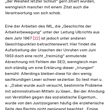
„der Weisheit letzter Schluß“ gern zitiert wurden,
wenngleich mancher mit einem Zitat auch die
Verantwortung von sich schob.
Eine der Arbeiten des IML, die „Geschichte der
Arbeiterbewegung“ unter der Leitung Ulbrichts aus
dem Jahr 1967
Zur
[22]
ist jedoch unter anderen
Gesichtspunkten betrachtenswert. Hier findet die
Auflösung
Aufarbeitung der Ursachen der Unruhen vom Juni
der
1953 doch eine recht „freimütig“ anmutende
Fußnote
Abrechnung mit Fehlem der SED, wenngleich man
sich ständig um eine Erklärung dieser „Irrungen“
bemüht. Allerdings bleiben diese für den wenig
sachkundigen Leser schwer sezierbar. So liest man u.
a.: „Dabei wurde auch versucht, bestimmte Probleme
mit administrativen Mitteln zu lösen... Bei der Ahndung
von Verstößen gegen das sozialistische Eigentum...
wurde von den Justizorganen häufig die erzieherische
Seite des Rechts nicht genügend beachtet... Einige