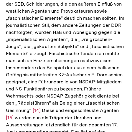
der SED, Schilderungen, die den äußeren Einfluß von
westlichen Agenten und Provokateuren sowie
„faschistischer Elemente“ deutlich machen sollten. Im
journalistischen Stil, dem andere Zeitungen der DDR
nachfolgten, wurden Haß und Abneigung gegen die
„imperialistischen Agenten“, die „Dreigroschen-
Jungs“, die „gekauften Subjekte“ und „faschistischen
Elemente“ erzeugt. Faschistische Tendenzen mühte
man sich an Einzelerscheinungen nachzuweisen.
Insbesondere das Beispiel der aus einem hallischen
Gefängnis mitbefreiten KZ-Aufseherin E. Dorn schien
geeignet, eine Führungsrolle von NSDAP-Mitgliedem
und NS-Funktionären zu bezeugen. Frühere
Wehrmachts-oder NSDAP-Zugehörigkeit diente bei
den „Rädelsführern“ als Beleg einer „faschistischen
Gesinnung“
Zur
[14]
Diese und eingeschleuste Agenten
Zur
[15]
wurden nun als Träger der Unruhen und
Auflösung
Auflö
Ausschreitungen letztendlich für den gesamten 17.
der
der
Juni verantwortlich gemacht. Das lief auf den