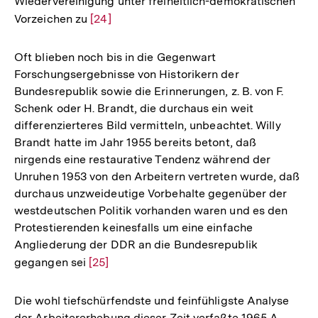
Wiedervereinigung unter freiheitlich-demokratischen
Vorzeichen zu
Zur
[24]
Auflösung
der
Oft blieben noch bis in die Gegenwart
Fußnote
Forschungsergebnisse von Historikern der
Bundesrepublik sowie die Erinnerungen, z. B. von F.
Schenk oder H. Brandt, die durchaus ein weit
differenzierteres Bild vermitteln, unbeachtet. Willy
Brandt hatte im Jahr 1955 bereits betont, daß
nirgends eine restaurative Tendenz während der
Unruhen 1953 von den Arbeitern vertreten wurde, daß
durchaus unzweideutige Vorbehalte gegenüber der
westdeutschen Politik vorhanden waren und es den
Protestierenden keinesfalls um eine einfache
Angliederung der DDR an die Bundesrepublik
gegangen sei
Zur
[25]
Auflösung
der
Die wohl tiefschürfendste und feinfühligste Analyse
Fußnote
der Arbeitererhebung dieser Zeit verfaßte 1965 A.