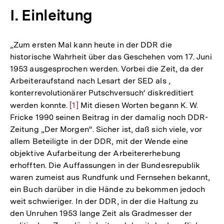
I. Einleitung
„Zum ersten Mal kann heute in der DDR die
historische Wahrheit über das Geschehen vom 17. Juni
1953 ausgesprochen werden. Vorbei die Zeit, da der
Arbeiteraufstand nach Lesart der SED als ,
konterrevolutionärer Putschversuch‘ diskreditiert
werden konnte.
Zur
[1]
Mit diesen Worten begann K. W.
Fricke 1990 seinen Beitrag in der damalig noch DDR-
Auflösung
Zeitung „Der Morgen“. Sicher ist, daß sich viele, vor
der
allem Beteiligte in der DDR, mit der Wende eine
Fußnote
objektive Aufarbeitung der Arbeitererhebung
erhofften. Die Auffassungen in der Bundesrepublik
waren zumeist aus Rundfunk und Fernsehen bekannt,
ein Buch darüber in die Hände zu bekommen jedoch
weit schwieriger. In der DDR, in der die Haltung zu
den Unruhen 1953 lange Zeit als Gradmesser der