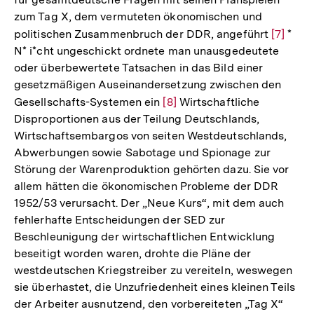
zum Tag X, dem vermuteten ökonomischen und
politischen Zusammenbruch der DDR, angeführt
Zur
[7]
*
N* i*cht ungeschickt ordnete man unausgedeutete
Auflösu
oder überbewertete Tatsachen in das Bild einer
der
gesetzmäßigen Auseinandersetzung zwischen den
Fußnot
Gesellschafts-Systemen ein
Zur
[8]
Wirtschaftliche
Disproportionen aus der Teilung Deutschlands,
Auflösung
Wirtschaftsembargos von seiten Westdeutschlands,
der
Abwerbungen sowie Sabotage und Spionage zur
Fußnote
Störung der Warenproduktion gehörten dazu. Sie vor
allem hätten die ökonomischen Probleme der DDR
1952/53 verursacht. Der „Neue Kurs“, mit dem auch
fehlerhafte Entscheidungen der SED zur
Beschleunigung der wirtschaftlichen Entwicklung
beseitigt worden waren, drohte die Pläne der
westdeutschen Kriegstreiber zu vereiteln, weswegen
sie überhastet, die Unzufriedenheit eines kleinen Teils
der Arbeiter ausnutzend, den vorbereiteten „Tag X“