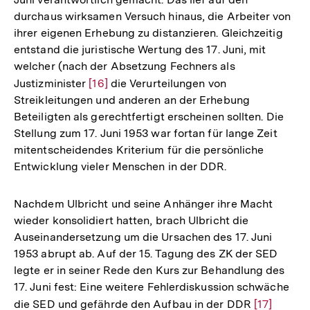
Fußnote
Fußno
durchaus wirksamen Versuch hinaus, die Arbeiter von
ihrer eigenen Erhebung zu distanzieren. Gleichzeitig
entstand die juristische Wertung des 17. Juni, mit
welcher (nach der Absetzung Fechners als
Justizminister
Zur
[16]
die Verurteilungen von
Streikleitungen und anderen an der Erhebung
Auflösung
Beteiligten als gerechtfertigt erscheinen sollten. Die
der
Stellung zum 17. Juni 1953 war fortan für lange Zeit
Fußnote
mitentscheidendes Kriterium für die persönliche
Entwicklung vieler Menschen in der DDR.
Nachdem Ulbricht und seine Anhänger ihre Macht
wieder konsolidiert hatten, brach Ulbricht die
Auseinandersetzung um die Ursachen des 17. Juni
1953 abrupt ab. Auf der 15. Tagung des ZK der SED
legte er in seiner Rede den Kurs zur Behandlung des
17. Juni fest: Eine weitere Fehlerdiskussion schwäche
die SED und gefährde den Aufbau in der DDR
Zur
[17]