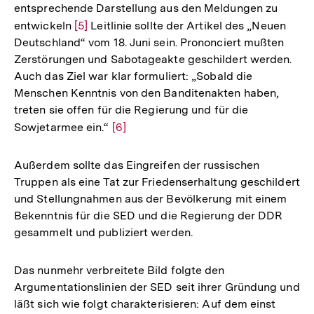
entsprechende Darstellung aus den Meldungen zu
entwickeln
Zur
[5]
Leitlinie sollte der Artikel des „Neuen
Deutschland“ vom 18. Juni sein. Prononciert mußten
Auflösung
Zerstörungen und Sabotageakte geschildert werden.
der
Auch das Ziel war klar formuliert: „Sobald die
Fußnote
Menschen Kenntnis von den Banditenakten haben,
treten sie offen für die Regierung und für die
Sowjetarmee ein.“
Zur
[6]
Auflösung
der
Außerdem sollte das Eingreifen der russischen
Fußnote
Truppen als eine Tat zur Friedenserhaltung geschildert
und Stellungnahmen aus der Bevölkerung mit einem
Bekenntnis für die SED und die Regierung der DDR
gesammelt und publiziert werden.
Das nunmehr verbreitete Bild folgte den
Argumentationslinien der SED seit ihrer Gründung und
läßt sich wie folgt charakterisieren: Auf dem einst