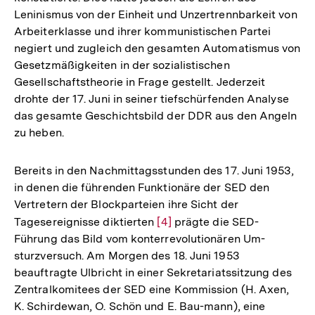
Leninismus von der Einheit und Unzertrennbarkeit von
Arbeiterklasse und ihrer kommunistischen Partei
negiert und zugleich den gesamten Automatismus von
Gesetzmäßigkeiten in der sozialistischen
Gesellschaftstheorie in Frage gestellt. Jederzeit
drohte der 17. Juni in seiner tiefschürfenden Analyse
das gesamte Geschichtsbild der DDR aus den Angeln
zu heben.
Bereits in den Nachmittagsstunden des 17. Juni 1953,
in denen die führenden Funktionäre der SED den
Vertretern der Blockparteien ihre Sicht der
Tagesereignisse diktierten
Zur
[4]
prägte die SED-
Führung das Bild vom konterrevolutionären Um-
Auflösung
sturzversuch. Am Morgen des 18. Juni 1953
der
beauftragte Ulbricht in einer Sekretariatssitzung des
Fußnote
Zentralkomitees der SED eine Kommission (H. Axen,
K. Schirdewan, O. Schön und E. Bau-mann), eine