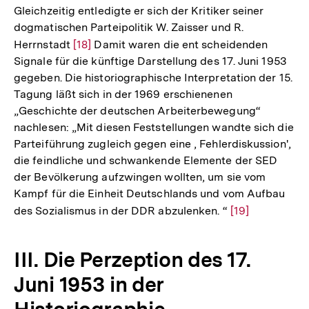
Gleichzeitig entledigte er sich der Kritiker seiner
Auflösung
dogmatischen Parteipolitik W. Zaisser und R.
der
Herrnstadt
Zur
[18]
Damit waren die ent­ scheidenden
Fußnote
Signale für die künftige Darstellung des 17. Juni 1953
Auflösung
gegeben. Die historiographische Interpretation der 15.
der
Tagung läßt sich in der 1969 erschienenen
Fußnote
„Geschichte der deutschen Arbeiterbewegung“
nachlesen: „Mit diesen Feststellungen wandte sich die
Parteiführung zugleich gegen eine , Fehlerdiskussion',
die feindliche und schwankende Elemente der SED
der Bevölkerung aufzwingen wollten, um sie vom
Kampf für die Einheit Deutschlands und vom Aufbau
des Sozialismus in der DDR abzulenken. “
Zur
[19]
Auflösung
der
III. Die Perzeption des 17.
Fußnote
Juni 1953 in der
Historiographie