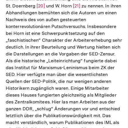
St. Doernberg
Zur
[20]
und W. Horn
Zur
[21]
zu nennen. In ihren
Abhandlungen bemühten sich die Autoren um einen
Auflösung
Auflösung
Nachweis des von außen gesteuerten
der
der
konterrevolutionären Putschversuchs. Insbesondere
Fußnote
Fußnote
bei Horn ist eine Schwerpunktsetzung auf den
„faschistischen“ Charakter der Arbeitererhebung sehr
deutlich. In ihrer Beurteilung und Wertung hielten sich
die Darstellungen an die Vorgaben der SED-Zensur.
Als die historische „Leiteinrichtung“ fungierte dabei
das Institut für Marxismus-Leninismus beim ZK der
SED. Hier verfügte man über die wesentlichsten
Quellen der SED-Politik, die nur wenigen anderen
Historikern zugänglich waren. Einige Mitarbeiter
dieses Hauses fungierten gleichzeitig als Mitglieder
des Zentralkomitees. Hier las man Arbeiten aus der
ganzen DDR, „schlug“ Änderungen vor und entschied
letztlich über die Publikationswürdigkeit mit. Das
macht verständlich, warum Publikationen des IML als