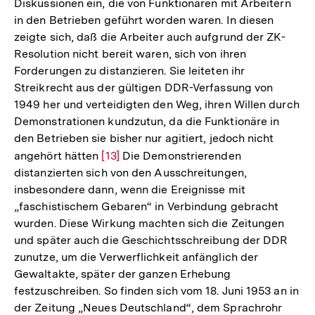
Diskussionen ein, die von Funktionären mit Arbeitern
in den Betrieben geführt worden waren. In diesen
zeigte sich, daß die Arbeiter auch aufgrund der ZK-
Resolution nicht bereit waren, sich von ihren
Forderungen zu distanzieren. Sie leiteten ihr
Streikrecht aus der gültigen DDR-Verfassung von
1949 her und verteidigten den Weg, ihren Willen durch
Demonstrationen kundzutun, da die Funktionäre in
den Betrieben sie bisher nur agitiert, jedoch nicht
angehört hätten
Zur
[13]
Die Demonstrierenden
distanzierten sich von den Ausschreitungen,
Auflösung
insbesondere dann, wenn die Ereignisse mit
der
„faschistischem Gebaren“ in Verbindung gebracht
Fußnote
wurden. Diese Wirkung machten sich die Zeitungen
und später auch die Geschichtsschreibung der DDR
zunutze, um die Verwerflichkeit anfänglich der
Gewaltakte, später der ganzen Erhebung
festzuschreiben. So finden sich vom 18. Juni 1953 an in
der Zeitung „Neues Deutschland“, dem Sprachrohr