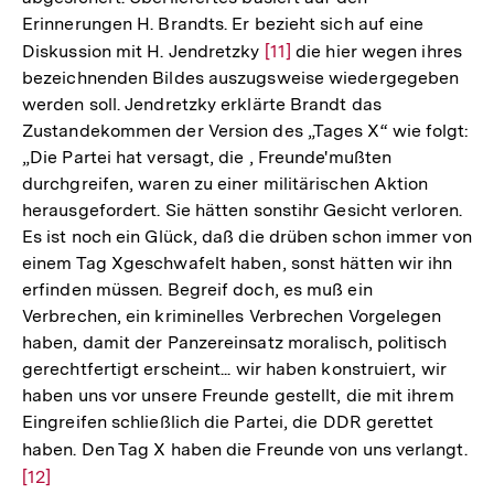
Erinnerungen H. Brandts. Er bezieht sich auf eine
Diskussion mit H. Jendretzky
Zur
[11]
die hier wegen ihres
bezeichnenden Bildes auszugsweise wiedergegeben
Auflösung
werden soll. Jendretzky erklärte Brandt das
der
Zustandekommen der Version des „Tages X“ wie folgt:
Fußnote
„Die Partei hat versagt, die , Freunde'mußten
durchgreifen, waren zu einer militärischen Aktion
herausgefordert. Sie hätten sonstihr Gesicht verloren.
Es ist noch ein Glück, daß die drüben schon immer von
einem Tag Xgeschwafelt haben, sonst hätten wir ihn
erfinden müssen. Begreif doch, es muß ein
Verbrechen, ein kriminelles Verbrechen Vorgelegen
haben, damit der Panzereinsatz moralisch, politisch
gerechtfertigt erscheint... wir haben konstruiert, wir
haben uns vor unsere Freunde gestellt, die mit ihrem
Eingreifen schließlich die Partei, die DDR gerettet
haben. Den Tag X haben die Freunde von uns verlangt.
Zu
[12]
Au