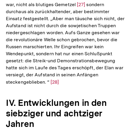
war, nicht als blutiges Gemetzel
Zur
[27]
sondern
durchaus als zurückhaltender, aber bestimmter
Auflösung
Einsatz festgestellt. „Aber man täusche sich nicht, der
der
Aufstand ist nicht durch die sowjetischen Truppen
Fußnote
niedergeschlagen worden. Aufs Ganze gesehen war
die revolutionäre Welle schon gebrochen, bevor die
Russen marschierten. Ihr Eingreifen war kein
Wendepunkt, sondern hat nur einen Schlußpunkt
gesetzt: die Streik-und Demonstrationsbewegung
hatte sich im Laufe des Tages erschöpft, der Elan war
versiegt, der Aufstand in seinen Anfängen
steckengeblieben. “
Zur
[28]
Auflösung
der
IV. Entwicklungen in den
Fußnote
siebziger und achtziger
Jahren