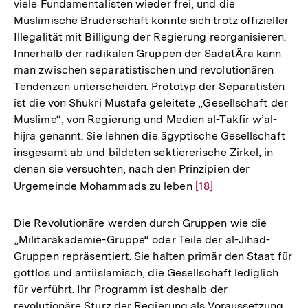
viele Fundamentalisten wieder frei, und die
Muslimische Bruderschaft konnte sich trotz offizieller
Illegalität mit Billigung der Regierung reorganisieren.
Innerhalb der radikalen Gruppen der SadatÄra kann
man zwischen separatistischen und revolutionären
Tendenzen unterscheiden. Prototyp der Separatisten
ist die von Shukri Mustafa geleitete „Gesellschaft der
Muslime“, von Regierung und Medien al-Takfir w’al-
hijra genannt. Sie lehnen die ägyptische Gesellschaft
insgesamt ab und bildeten sektiererische Zirkel, in
denen sie versuchten, nach den Prinzipien der
Urgemeinde Mohammads zu leben
Zur
[18]
Auflösung
der
Die Revolutionäre werden durch Gruppen wie die
Fußnote
„Militärakademie-Gruppe“ oder Teile der al-Jihad-
Gruppen repräsentiert. Sie halten primär den Staat für
gottlos und antiislamisch, die Gesellschaft lediglich
für verführt. Ihr Programm ist deshalb der
revolutionäre Sturz der Regierung als Voraussetzung