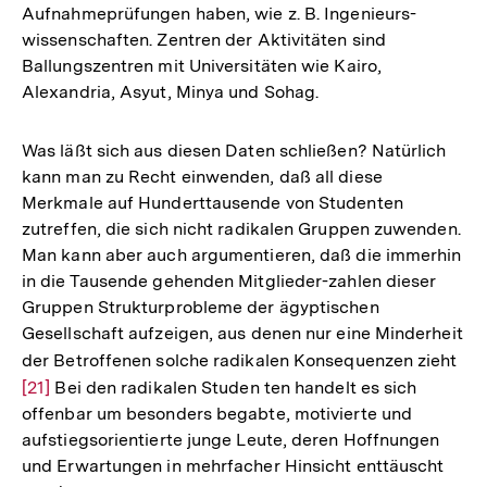
Aufnahmeprüfungen haben, wie z. B. Ingenieurs-
wissenschaften. Zentren der Aktivitäten sind
Ballungszentren mit Universitäten wie Kairo,
Alexandria, Asyut, Minya und Sohag.
Was läßt sich aus diesen Daten schließen? Natürlich
kann man zu Recht einwenden, daß all diese
Merkmale auf Hunderttausende von Studenten
zutreffen, die sich nicht radikalen Gruppen zuwenden.
Man kann aber auch argumentieren, daß die immerhin
in die Tausende gehenden Mitglieder-zahlen dieser
Gruppen Strukturprobleme der ägyptischen
Gesellschaft aufzeigen, aus denen nur eine Minderheit
der Betroffenen solche radikalen Konsequenzen zieht
Zur
[21]
Bei den radikalen Studen­ ten handelt es sich
Auf
offenbar um besonders begabte, motivierte und
der
aufstiegsorientierte junge Leute, deren Hoffnungen
Fuß
Zum
und Erwartungen in mehrfacher Hinsicht enttäuscht
Seite