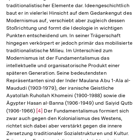
traditionalistischer Elemente dar. Ideengeschichtlich
baut er in vielerlei Hinsicht auf dem Gedankengut des
Modernismus auf, verschiebt aber zugleich dessen
Stoßrichtung und formt die Ideologie in wichtigen
Punkten entscheidend um. In seiner Trägerschaft
hingegen verkörpert er jedoch primär das mobilisierte
traditionalistische Milieu. Im Unterschied zum
Modernismus ist der Fundamentalismus das
intellektuelle und organisatorische Produkt einer
späteren Generation. Seine bedeutendsten
Repräsentanten sind der Inder Maulana Abu 1-Ala al-
Maududi (1903-1979), der iranische Geistliche
Ayatollah Ruhollah Khomeini (1900-1988) sowie die
Ägypter Hasan al-Banna (1906-1949) und Saiyid Qutb
(1906-1966)
Zur
[4]
Der Fundamentalismus formiert sich
zwar auch gegen den Kolonialismus des Westens,
Auflösung
richtet sich dabei aber verstärkt gegen die innere
der
Zersetzung traditionaler Sozialstrukturen und Kultur.
Fußnote