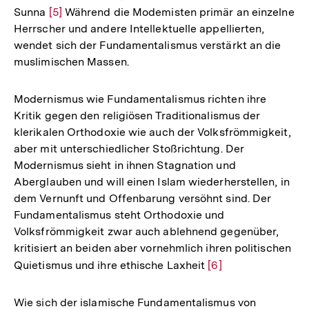
Sunna
Zur
[5]
Während die Modemisten primär an einzelne
Herrscher und andere Intellektuelle appellierten,
Auflösung
wendet sich der Fundamentalismus verstärkt an die
der
muslimischen Massen.
Fußnote
Modernismus wie Fundamentalismus richten ihre
Kritik gegen den religiösen Traditionalismus der
klerikalen Orthodoxie wie auch der Volksfrömmigkeit,
aber mit unterschiedlicher Stoßrichtung. Der
Modernismus sieht in ihnen Stagnation und
Aberglauben und will einen Islam wiederherstellen, in
dem Vernunft und Offenbarung versöhnt sind. Der
Fundamentalismus steht Orthodoxie und
Volksfrömmigkeit zwar auch ablehnend gegenüber,
kritisiert an beiden aber vornehmlich ihren politischen
Quietismus und ihre ethische Laxheit
Zur
[6]
Auflösung
der
Wie sich der islamische Fundamentalismus von