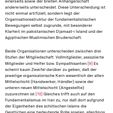
einerseits sowie der breiten Anhängerschaft
Fußnote
andererseits unterscheidet. Diese Unterscheidung ist
nicht einmal artifiziell, sondern liegt der
Organisationsstruktur der fundamentalistischen
Bewegungen selbst zugrunde, mit besonderer
Klarheit im pakistanischen Djamaat-i Island und der
ägyptischen Muslimischen Bruderschaft.
Beide Organisationen unterscheiden zwischen drei
Stufen der Mitgliedschaft: Vollmitglieder, assoziierte
Mitglieder und Helfer bzw. Sympathisanten
Zur
[9]
Es
scheint kaum Zweifel darüber zu geben, daß der
Auflösung
jeweilige organisatorische Kern wesentlich der alten
der
Mittelschicht (Handwerker, Händler) sowie der
Fußnote
unteren neuen Mittelschicht (Angestellte)
zuzurechnen ist
Zur
[10]
Gleiches trifft auch auf den
Fundamentalismus im Iran zu, nur daß dort aufgrund
Auflösung
der Eigenheiten des schiitischen Islams die
der
Geistlichen eine bedeutende Rolle spielen, allerdings
Fußnote