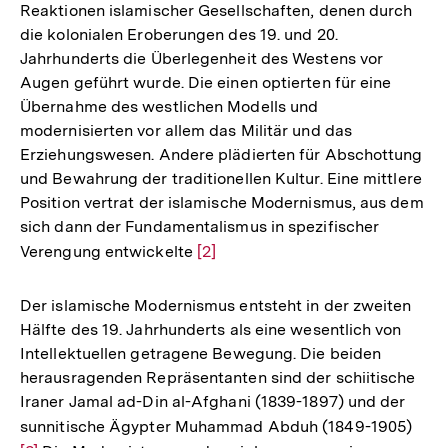
Reaktionen islamischer Gesellschaften, denen durch
die kolonialen Eroberungen des 19. und 20.
Jahrhunderts die Überlegenheit des Westens vor
Augen geführt wurde. Die einen optierten für eine
Übernahme des westlichen Modells und
modernisierten vor allem das Militär und das
Erziehungswesen. Andere plädierten für Abschottung
und Bewahrung der traditionellen Kultur. Eine mittlere
Position vertrat der islamische Modernismus, aus dem
sich dann der Fundamentalismus in spezifischer
Verengung entwickelte
Zur
[2]
Auflösung
der
Der islamische Modernismus entsteht in der zweiten
Fußnote
Hälfte des 19. Jahrhunderts als eine wesentlich von
Intellektuellen getragene Bewegung. Die beiden
herausragenden Repräsentanten sind der schiitische
Iraner Jamal ad-Din al-Afghani (1839-1897) und der
sunnitische Ägypter Muhammad Abduh (1849-1905)
Zur