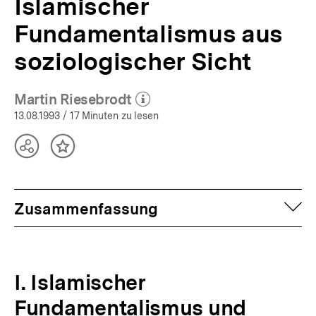
Islamischer
Fundamentalismus aus
soziologischer Sicht
Martin Riesebrodt
(Mehr zum Autor)
öffnen
13.08.1993
/ 17 Minuten zu lesen
Teilen
Inhalt
Optionen
merken
anzeigen
auf
Zusammenfassung
I. Islamischer
Fundamentalismus und