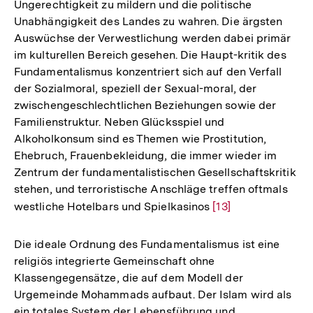
Ungerechtigkeit zu mildern und die politische
Unabhängigkeit des Landes zu wahren. Die ärgsten
Auswüchse der Verwestlichung werden dabei primär
im kulturellen Bereich gesehen. Die Haupt-kritik des
Fundamentalismus konzentriert sich auf den Verfall
der Sozialmoral, speziell der Sexual-moral, der
zwischengeschlechtlichen Beziehungen sowie der
Familienstruktur. Neben Glücksspiel und
Alkoholkonsum sind es Themen wie Prostitution,
Ehebruch, Frauenbekleidung, die immer wieder im
Zentrum der fundamentalistischen Gesellschaftskritik
stehen, und terroristische Anschläge treffen oftmals
westliche Hotelbars und Spielkasinos
Zur
[13]
Auflösung
der
Die ideale Ordnung des Fundamentalismus ist eine
Fußnote
religiös integrierte Gemeinschaft ohne
Klassengegensätze, die auf dem Modell der
Urgemeinde Mohammads aufbaut. Der Islam wird als
ein totales System der Lebensführung und