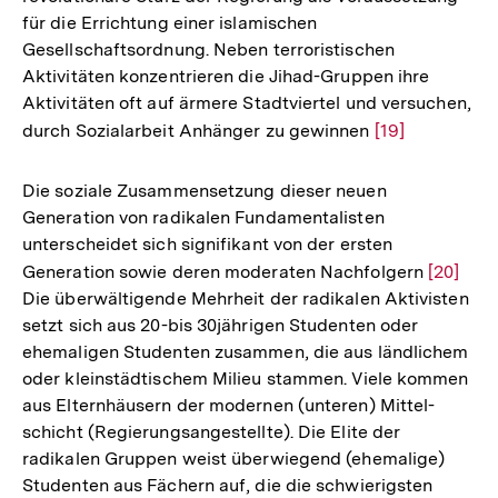
für die Errichtung einer islamischen
Gesellschaftsordnung. Neben terroristischen
Aktivitäten konzentrieren die Jihad-Gruppen ihre
Aktivitäten oft auf ärmere Stadtviertel und versuchen,
durch Sozialarbeit Anhänger zu gewinnen
Zur
[19]
Auflösung
der
Die soziale Zusammensetzung dieser neuen
Fußnote
Generation von radikalen Fundamentalisten
unterscheidet sich signifikant von der ersten
Generation sowie deren moderaten Nachfolgern
Zur
[20]
Die überwältigende Mehrheit der radikalen Aktivisten
Auflösu
setzt sich aus 20-bis 30jährigen Studenten oder
der
ehemaligen Studenten zusammen, die aus ländlichem
Fußnote
oder kleinstädtischem Milieu stammen. Viele kommen
aus Elternhäusern der modernen (unteren) Mittel-
schicht (Regierungsangestellte). Die Elite der
radikalen Gruppen weist überwiegend (ehemalige)
Studenten aus Fächern auf, die die schwierigsten