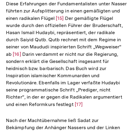
Diese Erfahrungen der Fundamentalisten unter Nasser
führten zur Aufsplitterung in einen gemäßigten und
einen radikalen Flügel
Zur
[15]
Der gemäßigte Flügel
wurde durch den offiziellen Führer der Bruderschaft,
Auflösung
Hasan Ismail Hudaybi, repräsentiert, der radikale
der
durch Saiyid Qutb. Qutb rechnet mit dem Regime in
Fußnote
seiner von Maududi inspirierten Schrift „Wegweiser“
ab
Zur
[16]
Darin verdammt er nicht nur die Regierung,
sondern erklärt die Gesellschaft insgesamt für
Auflösung
heidnisch bzw. barbarisch. Das Buch wird zur
der
Inspiration islamischer Kommunarden und
Fußnote
Revolutionäre. Ebenfalls im Lager verfaßte Hudaybi
seine programmatische Schrift „Prediger, nicht
Richter“, in der er gegen die Radikalen argumentiert
und einen Reformkurs festlegt
Zur
[17]
Auflösung
der
Nach der Machtübernahme ließ Sadat zur
Fußnote
Bekämpfung der Anhänger Nassers und der Linken