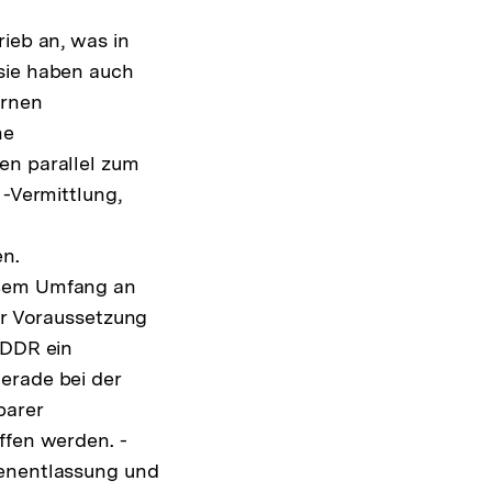
ieb an, was in
 sie haben auch
ernen
ne
en parallel zum
 -Vermittlung,
en.
oßem Umfang an
er Voraussetzung
 DDR ein
erade bei der
barer
ffen werden. -
senentlassung und