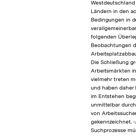
Westdeutschland
Ländern in den a
Bedingungen in 
verallgemeinerbar
folgenden Überleg
Beobachtungen de
Arbeitsplatzabbau
Die Schließung gr
Arbeitsmärkten in
vielmehr treten me
und haben daher 
im Entstehen begr
unmittelbar durc
von Arbeitssuche
gekennzeichnet. 
Suchprozesse müs