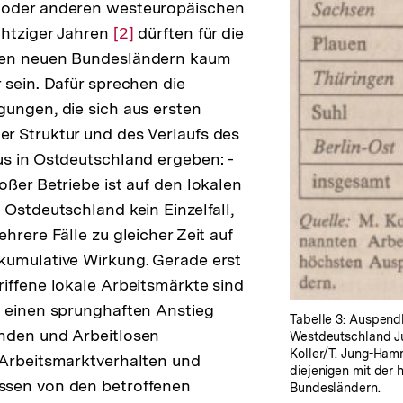
 oder anderen westeuropäischen
chtziger Jahren
Zur
[2]
dürften für die
den neuen Bundesländern kaum
Auflösung
 sein. Dafür sprechen die
der
ungen, die sich aus ersten
Fußnote
r Struktur und des Verlaufs des
s in Ostdeutschland ergeben: -
oßer Betriebe ist auf den lokalen
 Ostdeutschland kein Einzelfall,
hrere Fälle zu gleicher Zeit auf
kumulative Wirkung. Gerade erst
iffene lokale Arbeitsmärkte sind
h einen sprunghaften Anstieg
Tabelle 3: Auspend
nden und Arbeitlosen
Westdeutschland Jun
Koller/T. Jung-Ham
-Arbeitsmarktverhalten und
diejenigen mit der
sen von den betroffenen
Bundesländern.