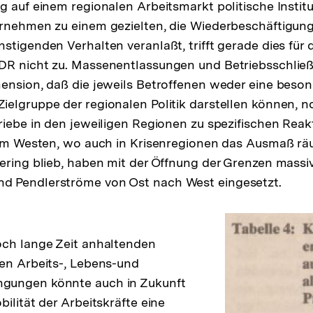
g auf einem regionalen Arbeitsmarkt politische Instit
rnehmen zu einem gezielten, die Wiederbeschäftigung
stigenden Verhalten veranlaßt, trifft gerade dies für 
DR nicht zu. Massenentlassungen und Betriebsschlie
ension, daß die jeweils Betroffenen weder eine beso
elgruppe der regionalen Politik darstellen können, n
riebe in den jeweiligen Regionen zu spezifischen Reak
 im Westen, wo auch in Krisenregionen das Ausmaß räu
ering blieb, haben mit der Öffnung der Grenzen massi
 Pendlerströme von Ost nach West eingesetzt.
och lange Zeit anhaltenden
en Arbeits-, Lebens-und
gungen könnte auch in Zukunft
ilität der Arbeitskräfte eine