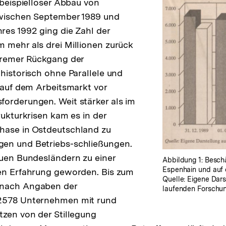
 beispielloser Abbau von
Zwischen September 1989 und
es 1992 ging die Zahl der
 mehr als drei Millionen zurück
Zur
tremer Rückgang der
Auflösung
 historisch ohne Parallele und
der
e auf dem Arbeitsmarkt vor
Fußnote
orderungen. Weit stärker als im
rukturkrisen kam es in der
hase in Ostdeutschland zu
en und Betriebs-schließungen.
euen Bundesländern zu einer
Abbildung 1: Besch
Espenhain und auf 
hen Erfahrung geworden. Bis zum
Quelle: Eigene Dar
 nach Angaben der
laufenden Forschung
2578 Unternehmen mit rund
tzen von der Stillegung