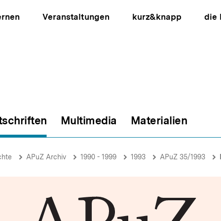
ernen
Veranstaltungen
kurz&knapp
die
tschriften
Multimedia
Materialien
ion
chte
APuZ Archiv
1990 - 1999
1993
APuZ 35/1993