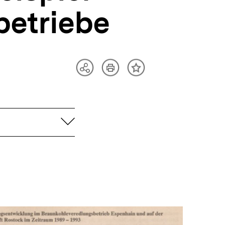
betriebe
Artikel
Teilen
Inhalt
drucken
Optionen
merken
anzeigen
aufklappen