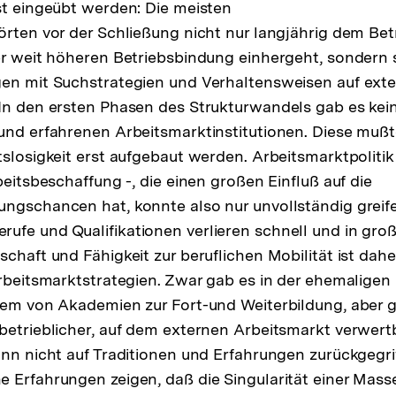
st eingeübt werden: Die meisten
örten vor der Schließung nicht nur langjährig dem Betr
er weit höheren Betriebsbindung einhergeht, sondern
gen mit Suchstrategien und Verhaltensweisen auf ext
In den ersten Phasen des Strukturwandels gab es kei
und erfahrenen Arbeitsmarktinstitutionen. Diese mußt
tslosigkeit erst aufgebaut werden. Arbeitsmarktpolitik
beitsbeschaffung -, die einen großen Einfluß auf die
ngschancen hat, konnte also nur unvollständig greif
ufe und Qualifikationen verlieren schnell und in gr
schaft und Fähigkeit zur beruflichen Mobilität ist dah
Arbeitsmarktstrategien. Zwar gab es in der ehemaligen
tem von Akademien zur Fort-und Weiterbildung, aber g
betrieblicher, auf dem externen Arbeitsmarkt verwert
ann nicht auf Traditionen und Erfahrungen zurückgegri
 Erfahrungen zeigen, daß die Singularität einer Mas