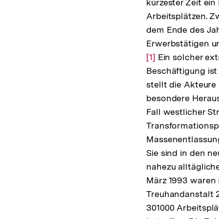
kürzester Zeit ein
Arbeitsplätzen. 
dem Ende des Jahr
Erwerbstätigen um
[1]
Ein solcher ex
Beschäftigung ist
stellt die Akteur
besondere Herausf
Fall westlicher St
Transformationsp
Massenentlassung
Sie sind in den n
nahezu alltäglic
März 1993 waren
Treuhandanstalt 
301000 Arbeitsplä