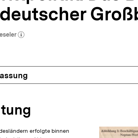
tdeutscher Groß
eseler
Autor)
öffnen
assung
eitung
desländern erfolgte binnen