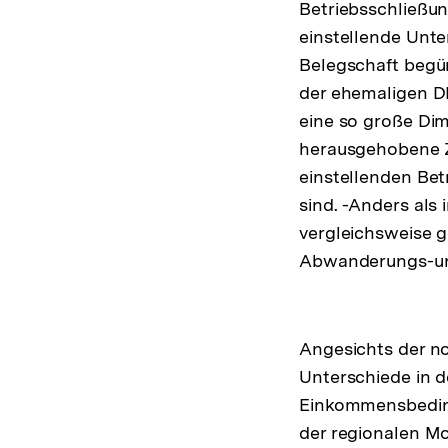
Betriebsschließun
einstellende Unte
Belegschaft begün
der ehemaligen D
eine so große Dim
herausgehobene Zi
einstellenden Bet
sind. -Anders als
vergleichsweise g
Abwanderungs-und
Angesichts der n
Unterschiede in d
Einkommensbedin
der regionalen Mob