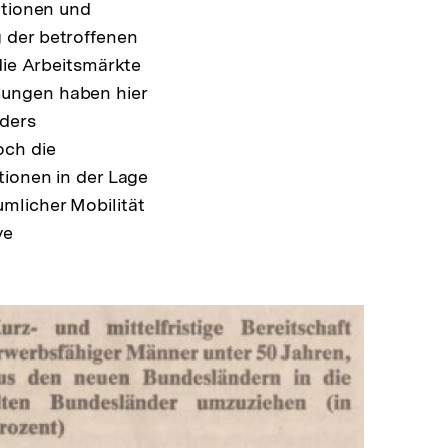
utionen und
 der betroffenen
die Arbeitsmärkte
ßungen haben hier
nders
och die
tionen in der Lage
mlicher Mobilität
ve