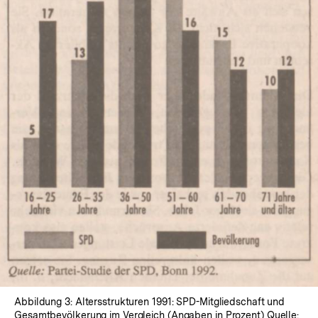
In
Lightbox
öffnen
Abbildung 3: Altersstrukturen 1991: SPD-Mitgliedschaft und
Zum
Gesamtbevölkerung im Vergleich (Angaben in Prozent) Quelle:
Seite