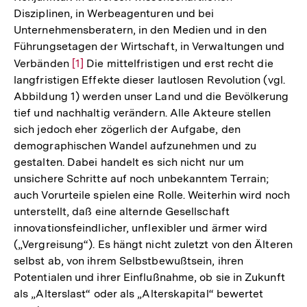
Disziplinen, in Werbeagenturen und bei
Unternehmensberatern, in den Medien und in den
Führungsetagen der Wirtschaft, in Verwaltungen und
Verbänden
Zur
[1]
Die mittelfristigen und erst recht die
langfristigen Effekte dieser lautlosen Revolution (vgl.
Auflösung
Abbildung 1) werden unser Land und die Bevölkerung
der
tief und nachhaltig verändern. Alle Akteure stellen
Fußnote
sich jedoch eher zögerlich der Aufgabe, den
demographischen Wandel aufzunehmen und zu
gestalten. Dabei handelt es sich nicht nur um
unsichere Schritte auf noch unbekanntem Terrain;
auch Vorurteile spielen eine Rolle. Weiterhin wird noch
unterstellt, daß eine alternde Gesellschaft
innovationsfeindlicher, unflexibler und ärmer wird
(„Vergreisung“). Es hängt nicht zuletzt von den Älteren
selbst ab, von ihrem Selbstbewußtsein, ihren
Potentialen und ihrer Einflußnahme, ob sie in Zukunft
als „Alterslast“ oder als „Alterskapital“ bewertet