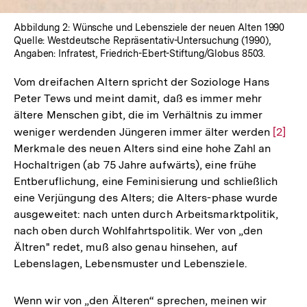
Abbildung 2: Wünsche und Lebensziele der neuen Alten 1990
Quelle: Westdeutsche Repräsentativ-Untersuchung (1990),
Angaben: Infratest, Friedrich-Ebert-Stiftung/Globus 8503.
Vom dreifachen Altern spricht der Soziologe Hans
Peter Tews und meint damit, daß es immer mehr
ältere Menschen gibt, die im Verhältnis zu immer
weniger werdenden Jüngeren immer älter werden
Zur
[2]
Merkmale des neuen Alters sind eine hohe Zahl an
Auflö
Hochaltrigen (ab 75 Jahre aufwärts), eine frühe
der
Entberuflichung, eine Feminisierung und schließlich
Fußno
eine Verjüngung des Alters; die Alters-phase wurde
ausgeweitet: nach unten durch Arbeitsmarktpolitik,
nach oben durch Wohlfahrtspolitik. Wer von „den
Ältren" redet, muß also genau hinsehen, auf
Lebenslagen, Lebensmuster und Lebensziele.
Wenn wir von „den Älteren“ sprechen, meinen wir