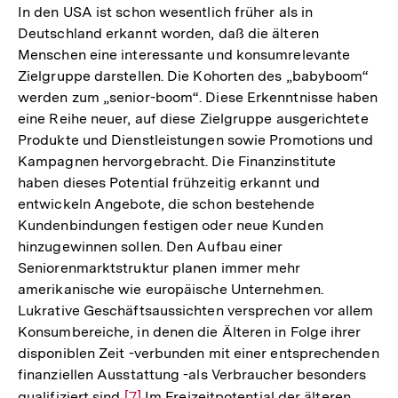
In den USA ist schon wesentlich früher als in
Deutschland erkannt worden, daß die älteren
Menschen eine interessante und konsumrelevante
Zielgruppe darstellen. Die Kohorten des „babyboom“
werden zum „senior-boom“. Diese Erkenntnisse haben
eine Reihe neuer, auf diese Zielgruppe ausgerichtete
Produkte und Dienstleistungen sowie Promotions und
Kampagnen hervorgebracht. Die Finanzinstitute
haben dieses Potential frühzeitig erkannt und
entwickeln Angebote, die schon bestehende
Kundenbindungen festigen oder neue Kunden
hinzugewinnen sollen. Den Aufbau einer
Seniorenmarktstruktur planen immer mehr
amerikanische wie europäische Unternehmen.
Lukrative Geschäftsaussichten versprechen vor allem
Konsumbereiche, in denen die Älteren in Folge ihrer
disponiblen Zeit -verbunden mit einer entsprechenden
finanziellen Ausstattung -als Verbraucher besonders
qualifiziert sind
Zur
[7]
Im Freizeitpotential der älteren