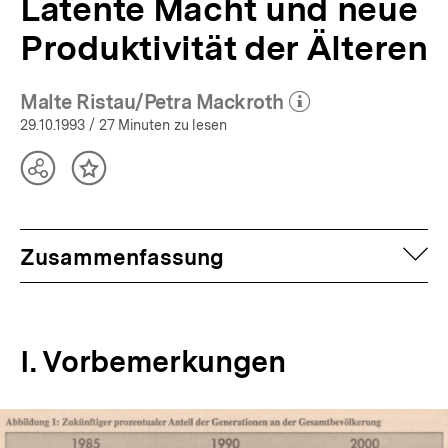
Latente Macht und neue
Produktivität der Älteren
Malte Ristau/Petra Mackroth
(Mehr zum Autor)
öffnen
29.10.1993
/ 27 Minuten zu lesen
Teilen
Inhalt
Optionen
merken
anzeigen
auf
Zusammenfassung
I. Vorbemerkungen