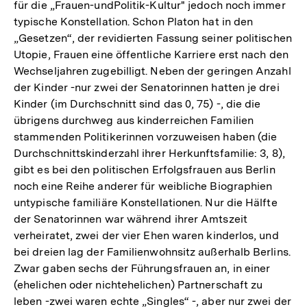
für die „Frauen-undPolitik-Kultur" jedoch noch immer
typische Konstellation. Schon Platon hat in den
„Gesetzen“, der revidierten Fassung seiner politischen
Utopie, Frauen eine öffentliche Karriere erst nach den
Wechseljahren zugebilligt. Neben der geringen Anzahl
der Kinder -nur zwei der Senatorinnen hatten je drei
Kinder (im Durchschnitt sind das 0, 75) -, die die
übrigens durchweg aus kinderreichen Familien
stammenden Politikerinnen vorzuweisen haben (die
Durchschnittskinderzahl ihrer Herkunftsfamilie: 3, 8),
gibt es bei den politischen Erfolgsfrauen aus Berlin
noch eine Reihe anderer für weibliche Biographien
untypische familiäre Konstellationen. Nur die Hälfte
der Senatorinnen war während ihrer Amtszeit
verheiratet, zwei der vier Ehen waren kinderlos, und
bei dreien lag der Familienwohnsitz außerhalb Berlins.
Zwar gaben sechs der Führungsfrauen an, in einer
(ehelichen oder nichtehelichen) Partnerschaft zu
Zum
leben -zwei waren echte „Singles“ -, aber nur zwei der
Seite