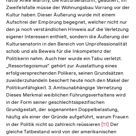
hatte Anke Martiny, die Kultursenatorin, geäußert, im
Zweifelsfalle müsse der Wohnungsbau Vorrang vor der
Kultur haben. Dieser Äußerung wurde mit einem
Aufschrei der Empörung begegnet, welcher nicht nur
den ja noch verständlichen Hinweis auf die Verletzung
eigener Interessen enthielt, sondern die Äußerung der
Kultursenatorin in den Bereich von Unprofessionalität
schob und als Beweis für die Inkompetenz der
Politikerin nahm. Auch hier wurde ein Tabu verletzt.
„Ressortegoismus“ gehört zur Ausstattung eines
erfolgversprechenden Polikers, seinen Grundsätzen
zuwiderzuhandeln beschert heute noch den Makel der
Politikunfähigkeit. 3. Amtsunabhängige Vernetzung
Dieses Merkmal weiblichen Führungsverhaltens wird
in der Form seiner geschlechtsspezifischen
Grundgestalt, der sogenannten Doppelbelastung,
häufig als einer der Gründe aufgeführt, warum Frauen
in der Politik nicht so zahlreich reüssieren
Zur
[11]
Der
gleiche Tatbestand wird von der amerikanischen
Auflösung