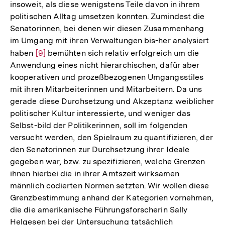
insoweit, als diese wenigstens Teile davon in ihrem
politischen Alltag umsetzen konnten. Zumindest die
Senatorinnen, bei denen wir diesen Zusammenhang
im Umgang mit ihren Verwaltungen bis-her analysiert
haben
Zur
[9]
bemühten sich relativ erfolgreich um die
Anwendung eines nicht hierarchischen, dafür aber
Auflösung
kooperativen und prozeßbezogenen Umgangsstiles
der
mit ihren Mitarbeiterinnen und Mitarbeitern. Da uns
Fußnote
gerade diese Durchsetzung und Akzeptanz weiblicher
politischer Kultur interessierte, und weniger das
Selbst-bild der Politikerinnen, soll im folgenden
versucht werden, den Spielraum zu quantifizieren, der
den Senatorinnen zur Durchsetzung ihrer Ideale
gegeben war, bzw. zu spezifizieren, welche Grenzen
ihnen hierbei die in ihrer Amtszeit wirksamen
männlich codierten Normen setzten. Wir wollen diese
Grenzbestimmung anhand der Kategorien vornehmen,
die die amerikanische Führungsforscherin Sally
Helgesen bei der Untersuchung tatsächlich