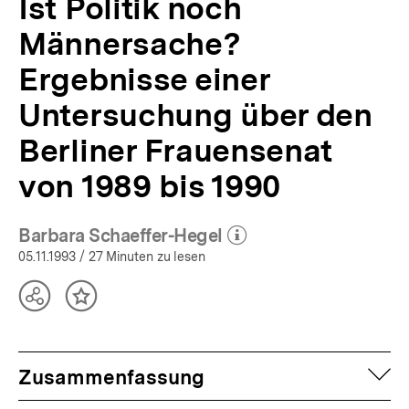
Ist Politik noch
|
bpb.de
Männersache?
Ergebnisse einer
Untersuchung über den
Berliner Frauensenat
von 1989 bis 1990
Barbara Schaeffer-Hegel
(Mehr zum Autor)
öffnen
05.11.1993
/ 27 Minuten zu lesen
Teilen
Inhalt
Optionen
merken
anzeigen
auf
Zusammenfassung