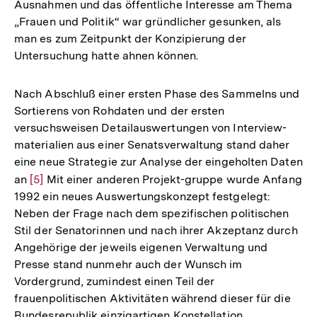
Ausnahmen und das öffentliche Interesse am Thema
„Frauen und Politik“ war gründlicher gesunken, als
man es zum Zeitpunkt der Konzipierung der
Untersuchung hatte ahnen können.
Nach Abschluß einer ersten Phase des Sammelns und
Sortierens von Rohdaten und der ersten
versuchsweisen Detailauswertungen von Interview-
materialien aus einer Senatsverwaltung stand daher
eine neue Strategie zur Analyse der eingeholten Daten
an
Zur
[5]
Mit einer anderen Projekt-gruppe wurde Anfang
1992 ein neues Auswertungskonzept festgelegt:
Auflösung
Neben der Frage nach dem spezifischen politischen
der
Stil der Senatorinnen und nach ihrer Akzeptanz durch
Fußnote
Angehörige der jeweils eigenen Verwaltung und
Presse stand nunmehr auch der Wunsch im
Vordergrund, zumindest einen Teil der
frauenpolitischen Aktivitäten während dieser für die
Bundesrepublik einzigartigen Konstellation