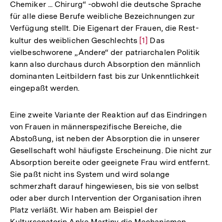
Chemiker ... Chirurg“ -obwohl die deutsche Sprache
für alle diese Berufe weibliche Bezeichnungen zur
Verfügung stellt. Die Eigenart der Frauen, die Rest-
kultur des weiblichen Geschlechts
Zur
[1]
Das
vielbeschworene „Andere“ der patriarchalen Politik
Auflösung
kann also durchaus durch Absorption den männlich
der
dominanten Leitbildern fast bis zur Unkenntlichkeit
Fußnote
eingepaßt werden.
Eine zweite Variante der Reaktion auf das Eindringen
von Frauen in männerspezifische Bereiche, die
Abstoßung, ist neben der Absorption die in unserer
Gesellschaft wohl häufigste Erscheinung. Die nicht zur
Absorption bereite oder geeignete Frau wird entfernt.
Sie paßt nicht ins System und wird solange
schmerzhaft darauf hingewiesen, bis sie von selbst
oder aber durch Intervention der Organisation ihren
Platz verläßt. Wir haben am Beispiel der
Kultursenatorin Anke Martiny die Mechanismen