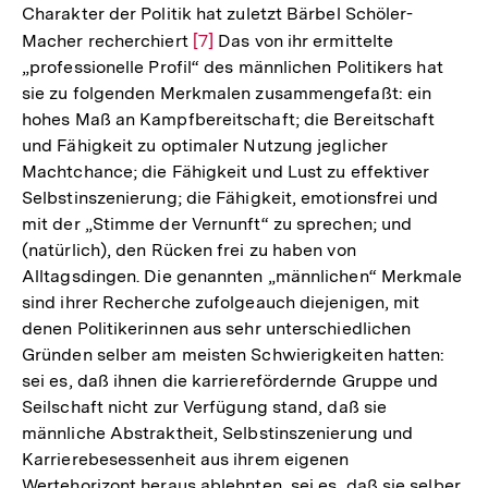
Charakter der Politik hat zuletzt Bärbel Schöler-
Macher recherchiert
Zur
[7]
Das von ihr ermittelte
„professionelle Profil“ des männlichen Politikers hat
Auflösung
sie zu folgenden Merkmalen zusammengefaßt: ein
der
hohes Maß an Kampfbereitschaft; die Bereitschaft
Fußnote
und Fähigkeit zu optimaler Nutzung jeglicher
Machtchance; die Fähigkeit und Lust zu effektiver
Selbstinszenierung; die Fähigkeit, emotionsfrei und
mit der „Stimme der Vernunft“ zu sprechen; und
(natürlich), den Rücken frei zu haben von
Alltagsdingen. Die genannten „männlichen“ Merkmale
sind ihrer Recherche zufolgeauch diejenigen, mit
denen Politikerinnen aus sehr unterschiedlichen
Gründen selber am meisten Schwierigkeiten hatten:
sei es, daß ihnen die karrierefördernde Gruppe und
Seilschaft nicht zur Verfügung stand, daß sie
männliche Abstraktheit, Selbstinszenierung und
Karrierebesessenheit aus ihrem eigenen
Wertehorizont heraus ablehnten, sei es, daß sie selber