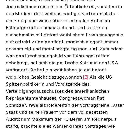
Journalistinnen sind in der Öffentlichkeit, vor allem in
den Medien, dort weitaus häufiger vertreten als bei
uns -möglicherweise über ihren realen Anteil an
Führungskräften hinausgehend. Und sie treten
ausnahmslos mit betont weiblichem Erscheinungsbild
auf: attraktiv und gepflegt, modisch elegant, immer
geschminkt und meist sorgfältig manikürt. Zumindest
was das Erscheinungsbild von Führungskräften
anbelangt, hat sich die politische Kultur in den USA
verändert. Sie hat ein weibliches, ja ein betont
weibliches Gesicht dazugewonnen
Zur
[3]
Als die US-
Spitzenpolitikerin und Vorsitzende des
Auflösung
Verteidigungsausschusses des amerikanischen
der
Repräsentantenhauses, Congresswoman Pat
Fußnote
Schröder, 1988 als Referentin der Vortragsreihe „Vater
Staat und seine Frauen“ vor dem vollbesetzten
Auditorium Maximum der TU Berlin am Rednerpult
stand, brachte sie es während ihres Vortrages wie