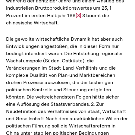
während der achtziger Jahre und einem Anstieg des
industriellen Bruttoproduktionswertes um 25, 1
Prozent im ersten Halbjahr 199
Zur
[3]
3 boomt die
chinesische Wirtschaft.
Auflösung
der
Fußnote
Die gewollte wirtschaftliche Dynamik hat aber auch
Entwicklungen angestoßen, die in dieser Form nur
bedingt intendiert waren. Die Entstehung regionaler
Wachstumspole (Süden, Ostküste), die
Veränderungen im Stadt-Land-Verhältnis und die
komplexe Dualität von Plan-und Marktbereichen
drohen Prozesse auszulösen, die der bisherigen
politischen Kontrolle und Steuerung entgleiten
könnten. Die weitreichendsten Folgen hätte sicher
eine Auflösung des Staatsverbandes. 2. Zur
Neudefinition des Verhältnisses von Staat, Wirtschaft
und Gesellschaft Nach dem ausdrücklichen Willen der
politischen Führung soll die Wirtschaftsreform in
China unter stabilen politischen Bedingungen