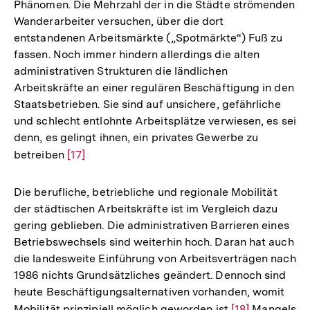
Phänomen. Die Mehrzahl der in die Städte strömenden
Wanderarbeiter versuchen, über die dort
entstandenen Arbeitsmärkte („Spotmärkte“) Fuß zu
fassen. Noch immer hindern allerdings die alten
administrativen Strukturen die ländlichen
Arbeitskräfte an einer regulären Beschäftigung in den
Staatsbetrieben. Sie sind auf unsichere, gefährliche
und schlecht entlohnte Arbeitsplätze verwiesen, es sei
denn, es gelingt ihnen, ein privates Gewerbe zu
betreiben
Zur
[17]
Auflösung
der
Die berufliche, betriebliche und regionale Mobilität
Fußnote
der städtischen Arbeitskräfte ist im Vergleich dazu
gering geblieben. Die administrativen Barrieren eines
Betriebswechsels sind weiterhin hoch. Daran hat auch
die landesweite Einführung von Arbeitsverträgen nach
1986 nichts Grundsätzliches geändert. Dennoch sind
heute Beschäftigungsalternativen vorhanden, womit
Mobilität prinzipiell möglich geworden ist
Zur
[18]
Mangels