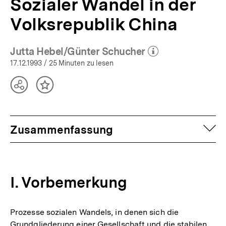
Sozialer Wandel in der
Volksrepublik China
Jutta Hebel/Günter Schucher
(Mehr zum Autor)
öffnen
17.12.1993
/ 25 Minuten zu lesen
Teilen
Inhalt
Optionen
merken
anzeigen
auf
Zusammenfassung
I. Vorbemerkung
Prozesse sozialen Wandels, in denen sich die
Grundgliederung einer Gesellschaft und die stabilen