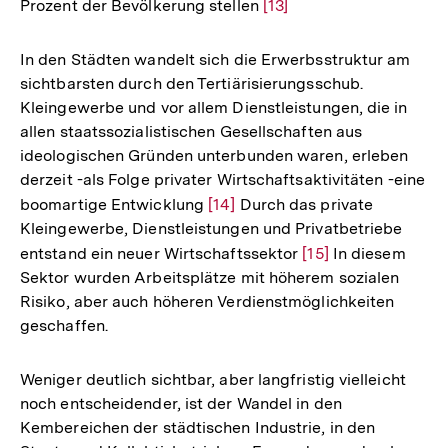
Prozent der Bevölkerung stellen
Zur
[13]
Auflösung
der
In den Städten wandelt sich die Erwerbsstruktur am
Fußnote
sichtbarsten durch den Tertiärisierungsschub.
Kleingewerbe und vor allem Dienstleistungen, die in
allen staatssozialistischen Gesellschaften aus
ideologischen Gründen unterbunden waren, erleben
derzeit -als Folge privater Wirtschaftsaktivitäten -eine
boomartige Entwicklung
Zur
[14]
Durch das private
Kleingewerbe, Dienstleistungen und Privatbetriebe
Auflösung
entstand ein neuer Wirtschaftssektor
Zur
[15]
In diesem
der
Sektor wurden Arbeitsplätze mit höherem sozialen
Auflösung
Fußnote
Risiko, aber auch höheren Verdienstmöglichkeiten
der
geschaffen.
Fußnote
Weniger deutlich sichtbar, aber langfristig vielleicht
noch entscheidender, ist der Wandel in den
Kembereichen der städtischen Industrie, in den