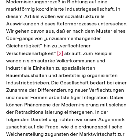
Modernisierungsprozeß in Richtung auf eine
marktförmig koordinierte Industriegesellschaft. In
diesem Artikel wollen wir sozialstrukturelle
Auswirkungen dieses Reformprozesses untersuchen.
Wir gehen davon aus, daß er nach dem Muster eines
Über-gangs von „unzusammenhängender
Gleichartigkeit“ hin zu „verflochtener
Verschiedenartigkeit“
Zur
[2]
abläuft. Zum Beispiel
wandeln sich autarke Volks-kommunen und
Auflösung
industrielle Einheiten zu spezialisierten
der
Bauemhaushalten und arbeitsteilig organisierten
Fußnote
Industriebetrieben. Die Gesellschaft bedarf bei einer
Zunahme der Differenzierung neuer Verflechtungen
und neuer Formen arbeitsteiliger Integration. Dabei
können Phänomene der Moderni-sierung mit solchen
der Retraditionalisierung einhergehen. In der
folgenden Darstellung richten wir unser Augenmerk
zunächst auf die Frage, wie die ordnungspolitische
Weichenstellung zugunsten der Marktwirtschaft zur