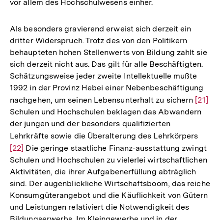
vor allem des Hochschulwesens einher.
Als besonders gravierend erweist sich derzeit ein
dritter Widerspruch. Trotz des von den Politikern
behaupteten hohen Stellenwerts von Bildung zahlt sie
sich derzeit nicht aus. Das gilt für alle Beschäftigten.
Schätzungsweise jeder zweite Intellektuelle mußte
1992 in der Provinz Hebei einer Nebenbeschäftigung
nachgehen, um seinen Lebensunterhalt zu sichern
Zur
[21]
Schulen und Hochschulen beklagen das Abwandern
Auflö
der jungen und der besonders qualifizierten
der
Lehrkräfte sowie die Überalterung des Lehrkörpers
Zur
Fußno
[22]
Die geringe staatliche Finanz-ausstattung zwingt
Auflö
Schulen und Hochschulen zu vielerlei wirtschaftlichen
der
Aktivitäten, die ihrer Aufgabenerfüllung abträglich
Fußno
sind. Der augenblickliche Wirtschaftsboom, das reiche
Konsumgüterangebot und die Käuflichkeit von Gütern
und Leistungen relativiert die Notwendigkeit des
Zum
Bildungserwerbs. Im Kleingewerbe und in der
Seite