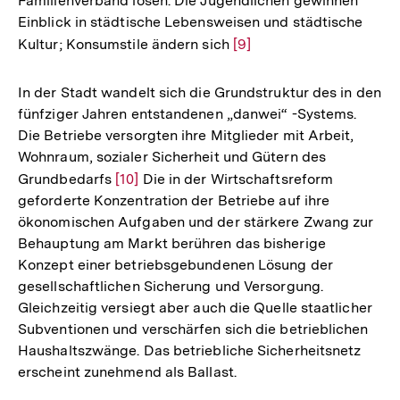
Familienverband lösen. Die Jugendlichen gewinnen
Einblick in städtische Lebensweisen und städtische
Kultur; Konsumstile ändern sich
Zur
[9]
Auflösung
der
In der Stadt wandelt sich die Grundstruktur des in den
Fußnote
fünfziger Jahren entstandenen „danwei“ -Systems.
Die Betriebe versorgten ihre Mitglieder mit Arbeit,
Wohnraum, sozialer Sicherheit und Gütern des
Grundbedarfs
Zur
[10]
Die in der Wirtschaftsreform
geforderte Konzentration der Betriebe auf ihre
Auflösung
ökonomischen Aufgaben und der stärkere Zwang zur
der
Behauptung am Markt berühren das bisherige
Fußnote
Konzept einer betriebsgebundenen Lösung der
gesellschaftlichen Sicherung und Versorgung.
Gleichzeitig versiegt aber auch die Quelle staatlicher
Subventionen und verschärfen sich die betrieblichen
Haushaltszwänge. Das betriebliche Sicherheitsnetz
erscheint zunehmend als Ballast.