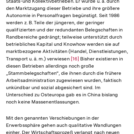
Staats-und Kollektivbetrieben. Er wurde u. a. durch
den Marktzugang dieser Betriebe und ihre größere
Autonomie in Personalfragen begünstigt. Seit 1986
werden z. B. Teile der jüngeren, der geringer
qualifizierten und der redundanten Belegschaften in
Randbereiche gedrängt; teilweise unterstützt durch
betriebliches Kapital und Knowhow werden sie auf
marktbezogene Aktivitäten (Handel, Dienstleistungen,
Transport u. ä. m.) verwiesen
Zur
[16]
Bisher existieren in
diesen Betrieben allerdings noch große
Auflösung
„Stammbelegschaften“, die ihnen durch die frühere
der
Arbeitsadministration zugewiesen wurden, faktisch
Fußnote
unkündbar und sozial abgesichert sind. Im
Unterschied zu Osteuropa gab es in China bislang
noch keine Massenentlassungen.
Mit den genannten Verschiebungen in der
Erwerbssphäre gehen auch qualitative Wandlungen
einher. Der Wirtschaftsprozeß verlangt nach neuen