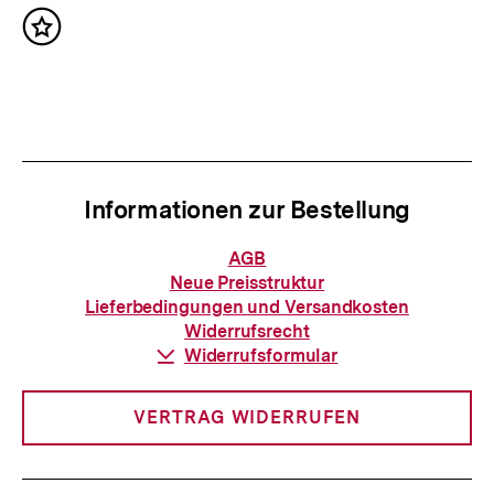
g
c
e
Inhalt
h
merken
r
s
I
t
n
e
h
r
a
Informationen zur Bestellung
I
l
n
Informationen
AGB
t
zur
h
Neue Preisstruktur
Bestellung
:
Lieferbedingungen und Versandkosten
a
Widerrufsrecht
l
Download-
Widerrufsformular
Link:
t
:
VERTRAG WIDERRUFEN