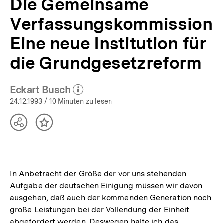
Die Gemeinsame
Verfassungskommission
Eine neue Institution für
die Grundgesetzreform
Eckart Busch
(Mehr zum Autor)
öffnen
24.12.1993
/ 10 Minuten zu lesen
Teilen
Inhalt
Optionen
merken
anzeigen
In Anbetracht der Größe der vor uns stehenden
Aufgabe der deutschen Einigung müssen wir davon
ausgehen, daß auch der kommenden Generation noch
große Leistungen bei der Vollendung der Einheit
abgefordert werden. Deswegen halte ich das