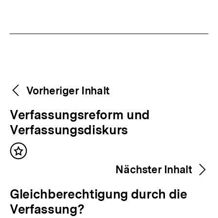
Fussnoten
Weitere
Content-
Vorheriger Inhalt
Navigation
Inhalte
V
Verfassungsreform und
o
Verfassungsdiskurs
r
Inhalt
h
merken
Nächster Inhalt
e
r
N
Gleichberechtigung durch die
i
ä
Verfassung?