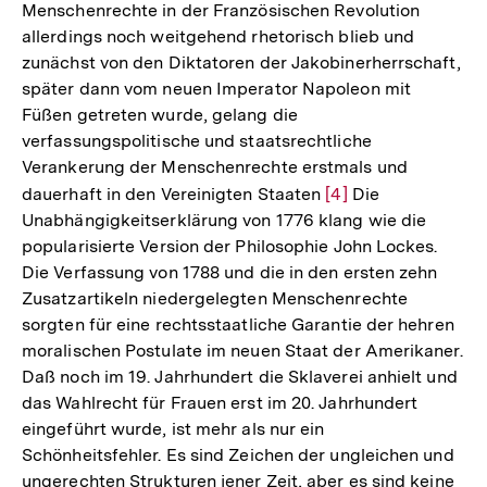
Menschenrechte in der Französischen Revolution
allerdings noch weitgehend rhetorisch blieb und
zunächst von den Diktatoren der Jakobinerherrschaft,
später dann vom neuen Imperator Napoleon mit
Füßen getreten wurde, gelang die
verfassungspolitische und staatsrechtliche
Verankerung der Menschenrechte erstmals und
dauerhaft in den Vereinigten Staaten
Zur
[4]
Die
Unabhängigkeitserklärung von 1776 klang wie die
Auflösung
popularisierte Version der Philosophie John Lockes.
der
Die Verfassung von 1788 und die in den ersten zehn
Fußnote
Zusatzartikeln niedergelegten Menschenrechte
sorgten für eine rechtsstaatliche Garantie der hehren
moralischen Postulate im neuen Staat der Amerikaner.
Daß noch im 19. Jahrhundert die Sklaverei anhielt und
das Wahlrecht für Frauen erst im 20. Jahrhundert
eingeführt wurde, ist mehr als nur ein
Schönheitsfehler. Es sind Zeichen der ungleichen und
ungerechten Strukturen jener Zeit, aber es sind keine