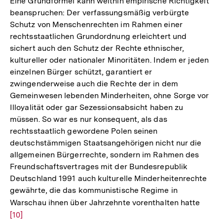
Eine Grundformel kann weithin empirische Richtigkeit
beanspruchen: Der verfassungsmäßig verbürgte
Schutz von Menschenrechten im Rahmen einer
rechtsstaatlichen Grundordnung erleichtert und
sichert auch den Schutz der Rechte ethnischer,
kultureller oder nationaler Minoritäten. Indem er jeden
einzelnen Bürger schützt, garantiert er
zwingenderweise auch die Rechte der in dem
Gemeinwesen lebenden Minderheiten, ohne Sorge vor
Illoyalität oder gar Sezessionsabsicht haben zu
müssen. So war es nur konsequent, als das
rechtsstaatlich gewordene Polen seinen
deutschstämmigen Staatsangehörigen nicht nur die
allgemeinen Bürgerrechte, sondern im Rahmen des
Freundschaftsvertrages mit der Bundesrepublik
Deutschland 1991 auch kulturelle Minderheitenrechte
gewährte, die das kommunistische Regime in
Warschau ihnen über Jahrzehnte vorenthalten hatte
Zur
[10]
Aufl