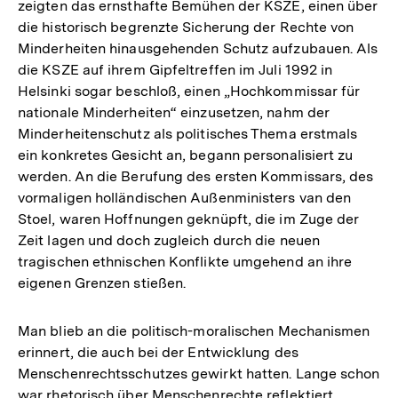
Fußnote
zeigten das ernsthafte Bemühen der KSZE, einen über
die historisch begrenzte Sicherung der Rechte von
Minderheiten hinausgehenden Schutz aufzubauen. Als
die KSZE auf ihrem Gipfeltreffen im Juli 1992 in
Helsinki sogar beschloß, einen „Hochkommissar für
nationale Minderheiten“ einzusetzen, nahm der
Minderheitenschutz als politisches Thema erstmals
ein konkretes Gesicht an, begann personalisiert zu
werden. An die Berufung des ersten Kommissars, des
vormaligen holländischen Außenministers van den
Stoel, waren Hoffnungen geknüpft, die im Zuge der
Zeit lagen und doch zugleich durch die neuen
tragischen ethnischen Konflikte umgehend an ihre
eigenen Grenzen stießen.
Man blieb an die politisch-moralischen Mechanismen
erinnert, die auch bei der Entwicklung des
Menschenrechtsschutzes gewirkt hatten. Lange schon
Zum
war rhetorisch über Menschenrechte reflektiert
Seite