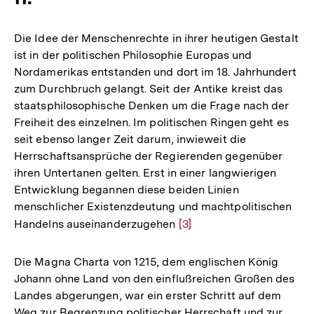
Die Idee der Menschenrechte in ihrer heutigen Gestalt
ist in der politischen Philosophie Europas und
Nordamerikas entstanden und dort im 18. Jahrhundert
zum Durchbruch gelangt. Seit der Antike kreist das
staatsphilosophische Denken um die Frage nach der
Freiheit des einzelnen. Im politischen Ringen geht es
seit ebenso langer Zeit darum, inwieweit die
Herrschaftsansprüche der Regierenden gegenüber
ihren Untertanen gelten. Erst in einer langwierigen
Entwicklung begannen diese beiden Linien
menschlicher Existenzdeutung und machtpolitischen
Handelns auseinanderzugehen
Zur
[3]
Auflösung
der
Die Magna Charta von 1215, dem englischen König
Fußnote
Johann ohne Land von den einflußreichen Großen des
Landes abgerungen, war ein erster Schritt auf dem
Weg zur Begrenzung politischer Herrschaft und zur