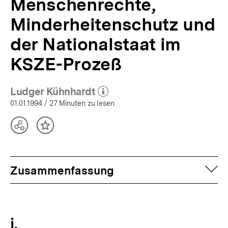
Menschenrechte,
Minderheitenschutz und
der Nationalstaat im
KSZE-Prozeß
Ludger Kühnhardt
(Mehr zum Autor)
öffnen
01.01.1994
/ 27 Minuten zu lesen
Teilen
Inhalt
Optionen
merken
anzeigen
auf
Zusammenfassung
i.