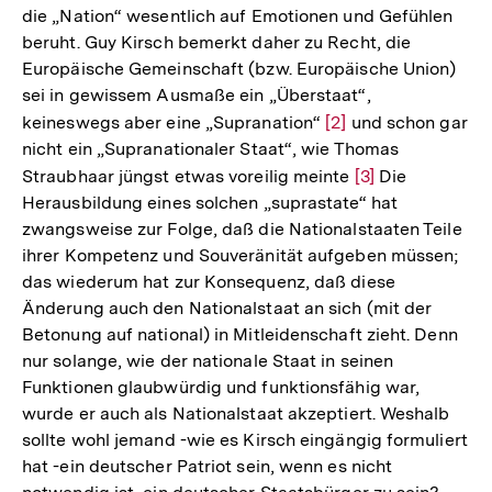
die „Nation“ wesentlich auf Emotionen und Gefühlen
beruht. Guy Kirsch bemerkt daher zu Recht, die
Europäische Gemeinschaft (bzw. Europäische Union)
sei in gewissem Ausmaße ein „Überstaat“,
keineswegs aber eine „Supranation“
Zur
[2]
und schon gar
nicht ein „Supranationaler Staat“, wie Thomas
Auflösung
Straubhaar jüngst etwas voreilig meinte
Zur
[3]
Die
der
Herausbildung eines solchen „suprastate“ hat
Auflösung
Fußnote
zwangsweise zur Folge, daß die Nationalstaaten Teile
der
ihrer Kompetenz und Souveränität aufgeben müssen;
Fußnote
das wiederum hat zur Konsequenz, daß diese
Änderung auch den Nationalstaat an sich (mit der
Betonung auf national) in Mitleidenschaft zieht. Denn
nur solange, wie der nationale Staat in seinen
Funktionen glaubwürdig und funktionsfähig war,
wurde er auch als Nationalstaat akzeptiert. Weshalb
sollte wohl jemand -wie es Kirsch eingängig formuliert
hat -ein deutscher Patriot sein, wenn es nicht