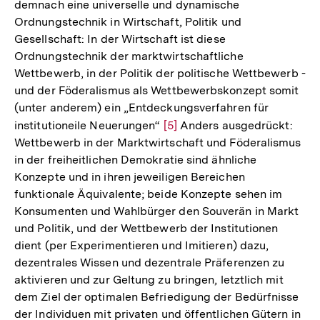
demnach eine universelle und dynamische
der
Ordnungstechnik in Wirtschaft, Politik und
Fußn
Gesellschaft: In der Wirtschaft ist diese
Ordnungstechnik der marktwirtschaftliche
Wettbewerb, in der Politik der politische Wettbewerb -
und der Föderalismus als Wettbewerbskonzept somit
(unter anderem) ein „Entdeckungsverfahren für
institutioneile Neuerungen“
Zur
[5]
Anders ausgedrückt:
Wettbewerb in der Marktwirtschaft und Föderalismus
Auflösung
in der freiheitlichen Demokratie sind ähnliche
der
Konzepte und in ihren jeweiligen Bereichen
Fußnote
funktionale Äquivalente; beide Konzepte sehen im
Konsumenten und Wahlbürger den Souverän in Markt
und Politik, und der Wettbewerb der Institutionen
dient (per Experimentieren und Imitieren) dazu,
dezentrales Wissen und dezentrale Präferenzen zu
aktivieren und zur Geltung zu bringen, letztlich mit
dem Ziel der optimalen Befriedigung der Bedürfnisse
der Individuen mit privaten und öffentlichen Gütern in