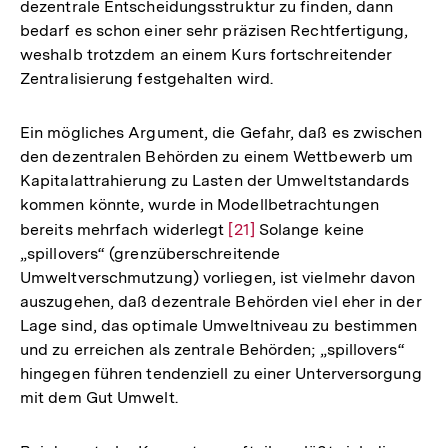
dezentrale Entscheidungsstruktur zu finden, dann
der
bedarf es schon einer sehr präzisen Rechtfertigung,
Fußnote
weshalb trotzdem an einem Kurs fortschreitender
Zentralisierung festgehalten wird.
Ein mögliches Argument, die Gefahr, daß es zwischen
den dezentralen Behörden zu einem Wettbewerb um
Kapitalattrahierung zu Lasten der Umweltstandards
kommen könnte, wurde in Modellbetrachtungen
bereits mehrfach widerlegt
Zur
[21]
Solange keine
„spillovers“ (grenzüberschreitende
Auflösung
Umweltverschmutzung) vorliegen, ist vielmehr davon
der
auszugehen, daß dezentrale Behörden viel eher in der
Fußnote
Lage sind, das optimale Umweltniveau zu bestimmen
und zu erreichen als zentrale Behörden; „spillovers“
hingegen führen tendenziell zu einer Unterversorgung
mit dem Gut Umwelt.