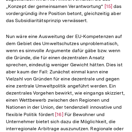
„Konzept der gemeinsamen Verantwortung“
Zur
[15]
das
vordergründig ihre Position betont, gleichzeitig aber
Auflösung
das Subsidiaritätsprinzip verwässert.
der
Fußnote
Nun wäre eine Ausweitung der EU-Kompetenzen auf
dem Gebiet des Umweltschutzes unproblematisch,
wenn es sinnvolle Argumente dafür gäbe bzw. wenn
die Gründe, die für einen dezentralen Ansatz
sprechen, eindeutig weniger Gewicht hätten. Dies ist
aber kaum der Fall: Zunächst einmal kann eine
Vielzahl von Gründen für eine dezentrale und gegen
eine zentrale Umweltpolitik angeführt werden. Ein
dezentrales Vorgehen bewirkt, wie eingangs skizziert,
einen Wettbewerb zwischen den Regionen und
Nationen in der Union, der tendenziell innovative und
flexible Politik fördert
Zur
[16]
Für Bewohner und
Unternehmer bietet sich dazu die Möglichkeit, die
Auflösung
interregionale Arbitrage auszunutzen. Regionale oder
der