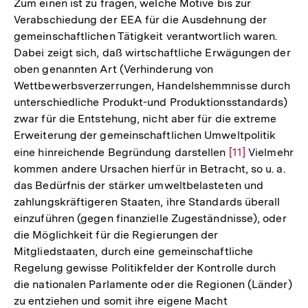
Zum einen ist zu fragen, welche Motive bis zur
Verabschiedung der EEA für die Ausdehnung der
gemeinschaftlichen Tätigkeit verantwortlich waren.
Dabei zeigt sich, daß wirtschaftliche Erwägungen der
oben genannten Art (Verhinderung von
Wettbewerbsverzerrungen, Handelshemmnisse durch
unterschiedliche Produkt-und Produktionsstandards)
zwar für die Entstehung, nicht aber für die extreme
Erweiterung der gemeinschaftlichen Umweltpolitik
eine hinreichende Begründung darstellen
Zur
[11]
Vielmehr
kommen andere Ursachen hierfür in Betracht, so u. a.
Auflösung
das Bedürfnis der stärker umweltbelasteten und
der
zahlungskräftigeren Staaten, ihre Standards überall
Fußnote
einzuführen (gegen finanzielle Zugeständnisse), oder
die Möglichkeit für die Regierungen der
Mitgliedstaaten, durch eine gemeinschaftliche
Regelung gewisse Politikfelder der Kontrolle durch
die nationalen Parlamente oder die Regionen (Länder)
zu entziehen und somit ihre eigene Macht