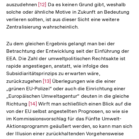
auszudehnen
Zur
[12]
Da es keinen Grund gibt, weshalb
solche oder ähnliche Motive in Zukunft an Bedeutung
Auflösung
verlieren sollten, ist aus dieser Sicht eine weitere
der
Zentralisierung wahrscheinlich.
Fußnote
Zu dem gleichen Ergebnis gelangt man bei der
Betrachtung der Entwicklung seit der Einführung der
EEA. Die Zahl der umweltpolitischen Rechtsakte ist
rapide angestiegen, anstatt, wie infolge des
Subsidiaritätsprinzips zu erwarten wäre,
zurückzugehen
Zur
[13]
Überlegungen wie die einer
„grünen EU-Polizei“ oder auch die Einrichtung einer
Auflösung
„Europäischen Umweltagentur“ deuten in die gleiche
der
Richtung
Zur
[14]
Wirft man schließlich einen Blick auf die
Fußnote
von der EU selbst angestellten Prognosen, so wie sie
Auflösung
im Kommissionsvorschlag für das Fünfte Umwelt-
der
Aktionsprogramm geäußert werden, so kann man sich
Fußnote
der Illusion einer zurückhaltenden Vorgehensweise