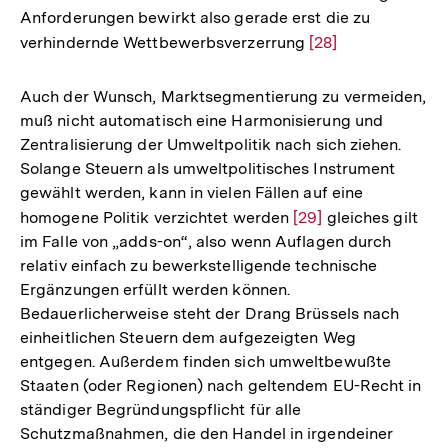
Anforderungen bewirkt also gerade erst die zu
verhindernde Wettbewerbsverzerrung
Zur
[28]
Auflösung
der
Auch der Wunsch, Marktsegmentierung zu vermeiden,
Fußnote
muß nicht automatisch eine Harmonisierung und
Zentralisierung der Umweltpolitik nach sich ziehen.
Solange Steuern als umweltpolitisches Instrument
gewählt werden, kann in vielen Fällen auf eine
homogene Politik verzichtet werden
Zur
[29]
gleiches gilt
im Falle von „adds-on“, also wenn Auflagen durch
Auflösung
relativ einfach zu bewerkstelligende technische
der
Ergänzungen erfüllt werden können.
Fußnote
Bedauerlicherweise steht der Drang Brüssels nach
einheitlichen Steuern dem aufgezeigten Weg
entgegen. Außerdem finden sich umweltbewußte
Staaten (oder Regionen) nach geltendem EU-Recht in
ständiger Begründungspflicht für alle
Schutzmaßnahmen, die den Handel in irgendeiner