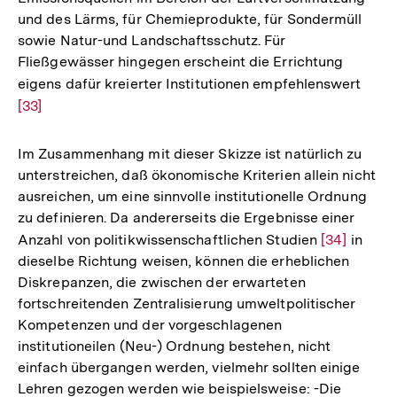
und des Lärms, für Chemieprodukte, für Sondermüll
sowie Natur-und Landschaftsschutz. Für
Fließgewässer hingegen erscheint die Errichtung
eigens dafür kreierter Institutionen empfehlenswert
Zur
[33]
Aufl
der
Fußn
Im Zusammenhang mit dieser Skizze ist natürlich zu
unterstreichen, daß ökonomische Kriterien allein nicht
ausreichen, um eine sinnvolle institutionelle Ordnung
zu definieren. Da andererseits die Ergebnisse einer
Anzahl von politikwissenschaftlichen Studien
Zur
[34]
in
dieselbe Richtung weisen, können die erheblichen
Auflösung
Diskrepanzen, die zwischen der erwarteten
der
fortschreitenden Zentralisierung umweltpolitischer
Fußnote
Kompetenzen und der vorgeschlagenen
institutioneilen (Neu-) Ordnung bestehen, nicht
einfach übergangen werden, vielmehr sollten einige
Lehren gezogen werden wie beispielsweise: -Die