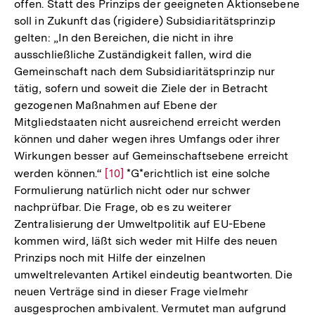
offen. Statt des Prinzips der geeigneten Aktionsebene
soll in Zukunft das (rigidere) Subsidiaritätsprinzip
gelten: „In den Bereichen, die nicht in ihre
ausschließliche Zuständigkeit fallen, wird die
Gemeinschaft nach dem Subsidiaritätsprinzip nur
tätig, sofern und soweit die Ziele der in Betracht
gezogenen Maßnahmen auf Ebene der
Mitgliedstaaten nicht ausreichend erreicht werden
können und daher wegen ihres Umfangs oder ihrer
Wirkungen besser auf Gemeinschaftsebene erreicht
werden können.“
Zur
[10]
*G*erichtlich ist eine solche
Formulierung natürlich nicht oder nur schwer
Auflösung
nachprüfbar. Die Frage, ob es zu weiterer
der
Zentralisierung der Umweltpolitik auf EU-Ebene
Fußnote
kommen wird, läßt sich weder mit Hilfe des neuen
Prinzips noch mit Hilfe der einzelnen
umweltrelevanten Artikel eindeutig beantworten. Die
neuen Verträge sind in dieser Frage vielmehr
ausgesprochen ambivalent. Vermutet man aufgrund