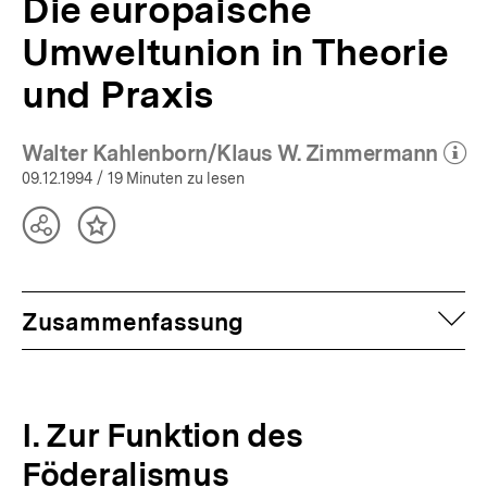
Die europäische
Umweltunion in Theorie
und Praxis
Walter Kahlenborn/Klaus W. Zimmermann
(Mehr zum Autor)
öffn
09.12.1994
/ 19 Minuten zu lesen
Teilen
Inhalt
Optionen
merken
anzeigen
auf
Zusammenfassung
I. Zur Funktion des
Föderalismus