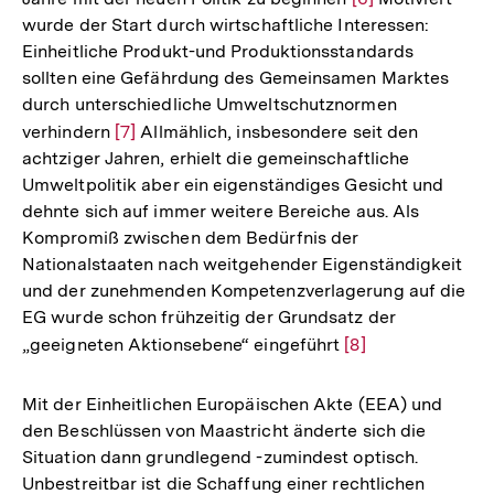
wurde der Start durch wirtschaftliche Interessen:
Auflösung
Einheitliche Produkt-und Produktionsstandards
der
sollten eine Gefährdung des Gemeinsamen Marktes
Fußnote
durch unterschiedliche Umweltschutznormen
verhindern
Zur
[7]
Allmählich, insbesondere seit den
achtziger Jahren, erhielt die gemeinschaftliche
Auflösung
Umweltpolitik aber ein eigenständiges Gesicht und
der
dehnte sich auf immer weitere Bereiche aus. Als
Fußnote
Kompromiß zwischen dem Bedürfnis der
Nationalstaaten nach weitgehender Eigenständigkeit
und der zunehmenden Kompetenzverlagerung auf die
EG wurde schon frühzeitig der Grundsatz der
„geeigneten Aktionsebene“ eingeführt
Zur
[8]
Auflösung
der
Mit der Einheitlichen Europäischen Akte (EEA) und
Fußnote
den Beschlüssen von Maastricht änderte sich die
Situation dann grundlegend -zumindest optisch.
Unbestreitbar ist die Schaffung einer rechtlichen