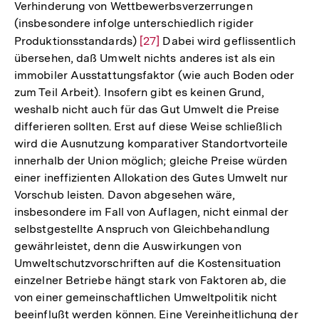
Verhinderung von Wettbewerbsverzerrungen
(insbesondere infolge unterschiedlich rigider
Produktionsstandards)
Zur
[27]
Dabei wird geflissentlich
übersehen, daß Umwelt nichts anderes ist als ein
Auflösung
immobiler Ausstattungsfaktor (wie auch Boden oder
der
zum Teil Arbeit). Insofern gibt es keinen Grund,
Fußnote
weshalb nicht auch für das Gut Umwelt die Preise
differieren sollten. Erst auf diese Weise schließlich
wird die Ausnutzung komparativer Standortvorteile
innerhalb der Union möglich; gleiche Preise würden
einer ineffizienten Allokation des Gutes Umwelt nur
Vorschub leisten. Davon abgesehen wäre,
insbesondere im Fall von Auflagen, nicht einmal der
selbstgestellte Anspruch von Gleichbehandlung
gewährleistet, denn die Auswirkungen von
Umweltschutzvorschriften auf die Kostensituation
einzelner Betriebe hängt stark von Faktoren ab, die
von einer gemeinschaftlichen Umweltpolitik nicht
beeinflußt werden können. Eine Vereinheitlichung der