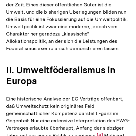
der Zeit. Eines dieser öffentlichen Güter ist die
Umwelt, und die bisherigen Überlegungen bilden nun
die Basis für eine Fokussierung auf die Umweltpolitik.
Umweltpolitik ist zwar eine moderne, jedoch vom
Charakter her geradezu „klassische“
Allokationspolitik, an der sich die Leistungen des
Föderalismus exemplarisch demonstrieren lassen.
II. Umweltföderalismus in
Europa
Eine historische Analyse der EG-Verträge offenbart,
daß Umweltschutz kein originäres Feld
gemeinschaftlicher Kompetenz darstellt -ganz im
Gegenteil: Nur eine extensive Interpretation des EWG-
Vertrages erlaubte überhaupt, Anfang der siebziger
Jahre mit der neuen Politik zu beginnen
Zur
[6]
Motiviert