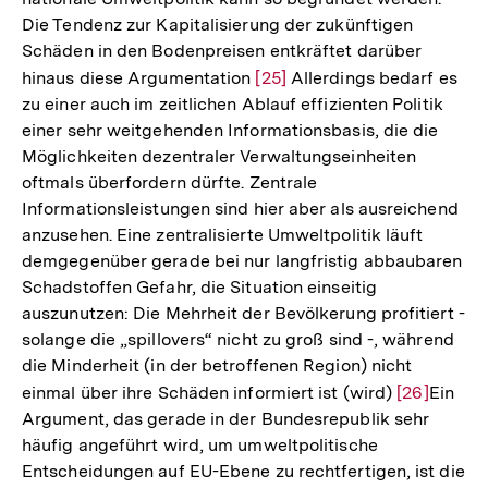
Die Tendenz zur Kapitalisierung der zukünftigen
Schäden in den Bodenpreisen entkräftet darüber
hinaus diese Argumentation
Zur
[25]
Allerdings bedarf es
zu einer auch im zeitlichen Ablauf effizienten Politik
Auflösung
einer sehr weitgehenden Informationsbasis, die die
der
Möglichkeiten dezentraler Verwaltungseinheiten
Fußnote
oftmals überfordern dürfte. Zentrale
Informationsleistungen sind hier aber als ausreichend
anzusehen. Eine zentralisierte Umweltpolitik läuft
demgegenüber gerade bei nur langfristig abbaubaren
Schadstoffen Gefahr, die Situation einseitig
auszunutzen: Die Mehrheit der Bevölkerung profitiert -
solange die „spillovers“ nicht zu groß sind -, während
die Minderheit (in der betroffenen Region) nicht
einmal über ihre Schäden informiert ist (wird)
Zur
[26]
Ein
Argument, das gerade in der Bundesrepublik sehr
Auflösung
häufig angeführt wird, um umweltpolitische
der
Entscheidungen auf EU-Ebene zu rechtfertigen, ist die
Fußnote