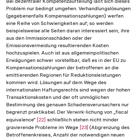
Bei dezentraler Kompetenzaufteilung läßt sich dieses
Problem nur bedingt umgehen. Verhandlungslösungen
(gegebenenfalls Kompensationszahlungen) werfen
eine Reihe von Schwierigkeiten auf; so werden
beispielsweise alle Seiten daran interessiert sein, ihre
aus den Immissionsschäden oder der
Emissionsvermeidung resultierenden Kosten
hochzuspielen. Auch ist aus allgemeinpolitischen
Erwägungen schwer vorstellbar, daß es in der EU zu
Kompensationszahlungen der betroffenen an die
emittierenden Regionen für Reduktionsleistungen
kommen wird. Lösungen auf dem Wege des
internationalen Haftungsrechts sind wegen der hohen
Transaktionskosten und der oft unmöglichen
Bestimmung des genauen Schadensverursachers nur
begrenzt praktikabel. Der Verwirk-lichung von „fiscal
equivalence“
Zur
[22]
schließlich stehen nicht minder
gravierende Probleme im Wege
Auflösung
Zur
[23]
(Abgrenzung des
Betroffenenkreises, Anzahl der notwendigen neuen
der
Auflösung