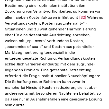
Bestimmung einer optimalen institutioneilen
Zuordnung von Verantwortlichkeiten, so kommen vor
allem sieben Kostenfaktoren in Betracht
Zur
[32]
Während
Verwaltungskosten, Kosten aus „internality“ -
Auflösung
Situationen und zu weit gehender Harmonisierung
der
eher für eine dezentrale Ausrichtung sprechen,
Fußnote
weisen mit „spillovers“ verbundene Kosten,
„economies of scale“ und Kosten aus potentieller
Marktsegmentierung tendenziell in die
entgegengesetzte Richtung; Verhandlungskosten
schließlich variieren eindeutig mit dem zugrunde-
liegenden Problem. Eine getrennte Betrachtung
erfordert die Frage institutioneller Neuschöpfungen:
Die Schaffung neuer Behörden kann zwar in
mancherlei Hinsicht Kosten reduzieren, sie ist aber
andererseits mit besonderen Nachteilen behaftet, so
daß sie nur in Ausnahmefällen eine geeignete Lösung
sein dürfte.