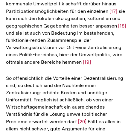
kommunale Umweltpolitik schafft darüber hinaus
Fußnote
Partizipationsmöglichkeiten für den einzelnen
Zur
[17]
sie
kann sich den lokalen ökologischen, kulturellen und
Auflösung
geographischen Gegebenheiten besser anpassen
Zur
[18]
der
und sie ist auch von Bedeutung im bestehenden,
Auflös
Fußnote
funktionie-renden Zusammenspiel der
der
Verwaltungsstrukturen vor Ort -eine Zentralisierung
Fußnot
eines Politik-bereiches, hier: der Umweltpolitik, wird
oftmals andere Bereiche hemmen
Zur
[19]
Auflösung
der
So offensichtlich die Vorteile einer Dezentralisierung
Fußnote
sind, so deutlich sind die Nachteile einer
Zentralisierung: erhöhte Kosten und unnötige
Uniformität. Fraglich ist schließlich, ob von einer
Wirtschaftsgemeinschaft ein ausreichendes
Verständnis für die Lösung umweltpolitischer
Probleme erwartet werden darf
Zur
[20]
Fällt es alles in
allem nicht schwer, gute Argumente für eine
Auflösung