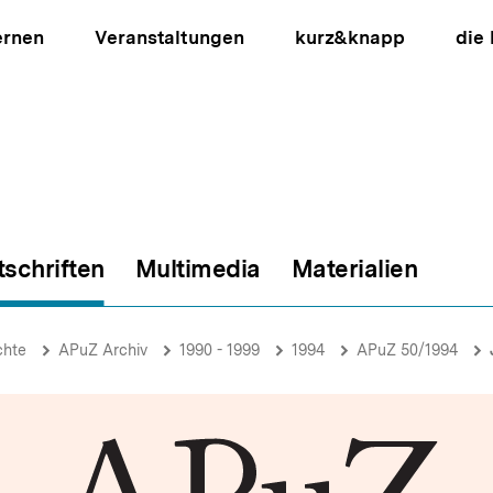
ernen
Veranstaltungen
kurz&knapp
die
tschriften
Multimedia
Materialien
ion
chte
APuZ Archiv
1990 - 1999
1994
APuZ 50/1994