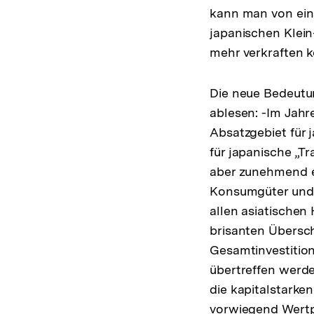
kann man von ein
japanischen Klein
mehr verkraften 
Die neue Bedeutun
ablesen: -Im Jahr
Absatzgebiet für 
für japanische „T
aber zunehmend e
Konsumgüter und 
allen asiatischen
brisanten Übersch
Gesamtinvestition
übertreffen werd
die kapitalstarke
vorwiegend Wertpa