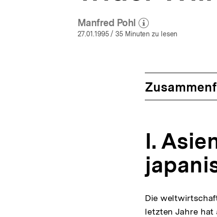
Manfred Pohl
(Mehr zum Autor)
öffnen
27.01.1995
/ 35 Minuten zu lesen
Zusammenf
I. Asie
japani
Die weltwirtschaf
letzten Jahre hat