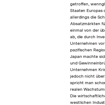
getroffen, wenngl
Staaten Europas o
allerdings die Sc
Absatzmärkten für
einmal von der üb
ab, die durch Inv
Unternehmen vor a
pazifischen Regio
Japan machte sic
und Gewinneinbrüc
Unternehmen Kris
jedoch nicht übe
spricht man schon
realen Wachstumsr
Die wirtschaftlic
westlichen Indus