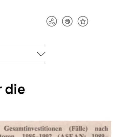
Artikel
Teilen
Inhalt
drucken
Optionen
merken
anzeigen
aufklappen
 die