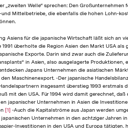
er „zweiten Welle“ sprechen: Den Großunternehmen fo
-und Mittelbetriebe, die ebenfalls die hohen Lohn-kos
können.
g Asiens für die japanische Wirtschaft läßt sich an vi
e 1991 überholte die Region Asien den Markt USA als 
japanische Exporte. Darin sind zwar auch die Zuliefer
ransplants“ in Asien, also ausgelagerte Produktionen, 
ntdecken Japans Unternehmen die asiatischen Märkt
den Maschinenexport. -Der japanische Handelsbilan
 Handelspartnern insgesamt überstieg 1993 erstmals d
uß mit den USA. Für 1994 wird damit gerechnet, daß 
en japanischer Unternehmen in Asien die Investition
en
Zur
[1]
-Auch die Kapitalströme aus Japan werden umg
n japanischen Unternehmen in den achtziger Jahren in
Auflösung
pier-Investitionen in den USA und Europa tätigten, h
der