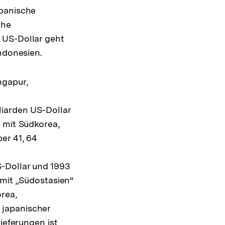
apanische
che
 US-Dollar geht
ndonesien.
ngapur,
liarden US-Dollar
 mit Südkorea,
er 41, 64
S-Dollar und 1993
 mit „Südostasien“
rea,
 japanischer
ieferungen ist