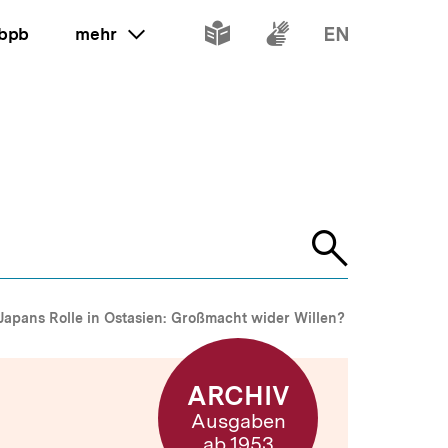
Inhalte
Inhalte
Inhalte
 bpb
mehr
ein oder ausklappen
in
in
in
leichter
Gebärdenspr
Englisch
Sprache
Suche
öffnen
Japans Rolle in Ostasien: Großmacht wider Willen?
ARCHIV
Ausgaben
ab 1953