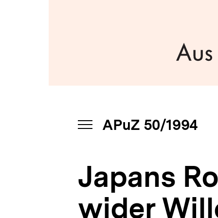
APuZ
a
50/1994
t
|
i
bpb.de
o
n
APuZ 50/1994
INHALTSNAVIGATION
ÖFFNEN
Japans Ro
wider Wil