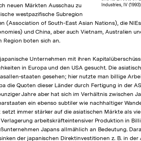
ch neuen Märkten Ausschau zu
Industries, IV (1993)
mische westpazifische Subregion
 (Association of South-East Asian Nations), die NIEs
conomies) und China, aber auch Vietnam, Australien u
n Region boten sich an.
 japanische Unternehmen mit ihren Kapitalüberschüs
chkeiten in Europa und den USA gesucht. Die asiatisc
asallen-staaten gesehen; hier nutzte man billige Arbe
a die Quoten dieser Länder durch Fertigung in der AS
eunziger Jahre aber hat sich im Verhältnis zwischen J
arstaaten ein ebenso subtiler wie nachhaltiger Wande
 setzt immer stärker auf die asiatischen Märkte als v
 Verlagerung arbeitskräfteintensiver Produktion in Bil
Großunternehmen Japans allmählich an Bedeutung. Dara
sinken der japanischen Direktinvestitionen z. B. in de