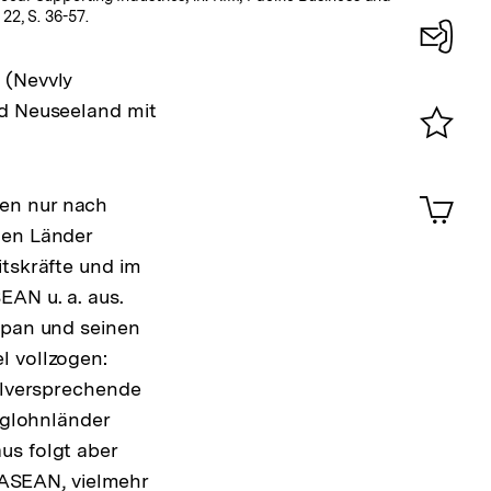
 22, S. 36-57.
Konta
 (Nevvly
0
nd Neuseeland mit
Merklist
ansehen
0
Artik
sen nur nach
im
hen Länder
Shop-
itskräfte und im
Warenko
ansehen
EAN u. a. aus.
apan und seinen
l vollzogen:
ielversprechende
liglohnländer
us folgt aber
r ASEAN, vielmehr