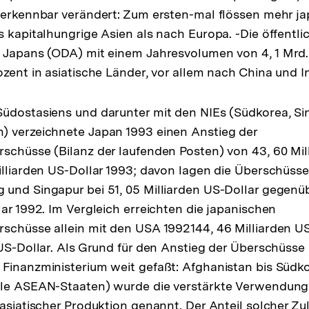
 erkennbar verändert: Zum ersten-mal flössen mehr j
Fußnote
s kapitalhungrige Asien als nach Europa. -Die öffentli
 Japans (ODA) mit einem Jahresvolumen von 4, 1 Mrd.
ozent in asiatische Länder, vor allem nach China und I
üdostasiens und darunter mit den NIEs (Südkorea, Si
) verzeichnete Japan 1993 einen Anstieg der
schüsse (Bilanz der laufenden Posten) von 43, 60 Mil
illiarden US-Dollar 1993; davon lagen die Überschüsse
und Singapur bei 51, 05 Milliarden US-Dollar gegenüb
lar 1992. Im Vergleich erreichten die japanischen
schüsse allein mit den USA 1992144, 46 Milliarden U
 US-Dollar. Als Grund für den Anstieg der Überschüsse
Finanzministerium weit gefaßt: Afghanistan bis Südko
lle ASEAN-Staaten) wurde die verstärkte Verwendung
asiatischer Produktion genannt. Der Anteil solcher Zul