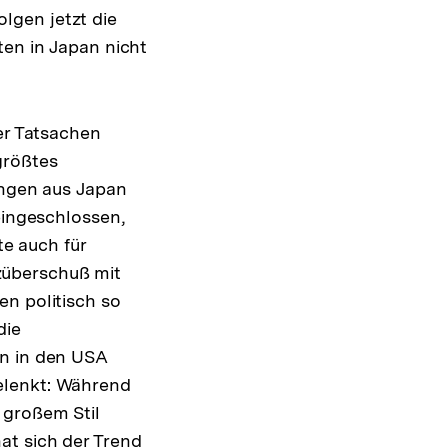
lgen jetzt die
ten in Japan nicht
er Tatsachen
größtes
ungen aus Japan
eingeschlossen,
e auch für
züberschuß mit
en politisch so
die
en in den USA
elenkt: Während
 großem Stil
at sich der Trend