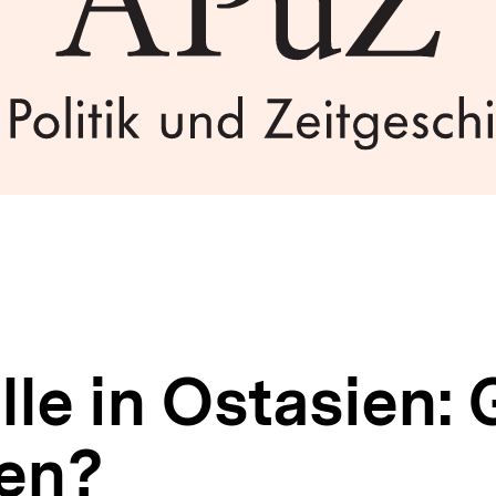
lle in Ostasien:
len?