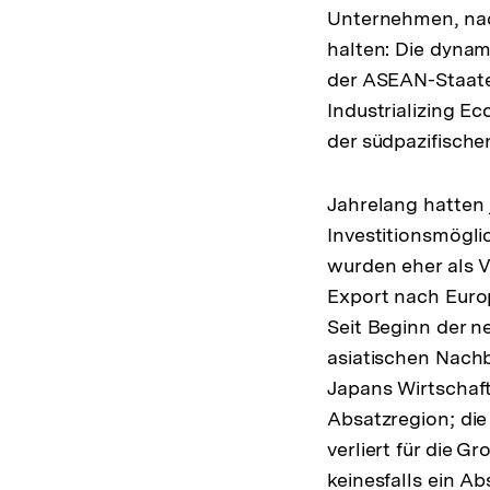
Unternehmen, na
halten: Die dyna
der ASEAN-Staaten
Industrializing E
der südpazifische
Jahrelang hatten
Investitionsmögli
wurden eher als V
Export nach Europ
Seit Beginn der n
asiatischen Nachb
Japans Wirtschaft
Absatzregion; die
verliert für die 
keinesfalls ein Ab