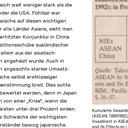
eich weit weniger stark als die
der die USA. Fühlbar war
hwäche auf diesen wichtigen
 alle Länder Asiens, sieht man
erhitzten Konjunktur in China
estitionsschübe ausländischer
llem aus der asiatisch-
n angeheizt wurde. Auch in
h angesichts starker Umsatz-
he selbst erstklassiger
enstimmung breit. Dies sollte
rbewertet werden, denn in Japan
 von einer „Krise“, wenn die
aten unter drei Prozent sinken.
Kumulierte Gesamtin
(ASEAN: 19891992);i
he Schwäche der wichtigsten
Investment in ASE
trieländer bewog japanische
and Its Effects on L