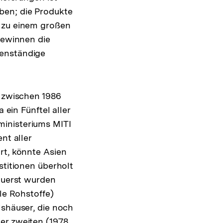
ben; die Produkte
h zu einem großen
gewinnen die
genständige
h zwischen 1986
 ein Fünftel aller
ministeriums MITI
nt aller
rt, könnte Asien
stitionen überholt
 Zuerst wurden
le Rohstoffe)
lshäuser, die noch
er zweiten (1978