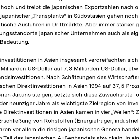
hoch und treibt die japanischen Exportzahlen nach o
 japanischer „Transplants“ in Südostasien gehen noc
iatische Ausfuhren in Drittmärkte. Aber immer stärker 
igungsstandorte japanischer Unternehmen auch als ei
 Bedeutung.
investititionen in Asien insgesamt verdreifachten sic
Milliarden US-Dollar auf 7, 3 Milliarden US-Dollar, etwa
andsinvestitionen. Nach Schätzungen des Wirtschafts
chen Direktinvestitionen in Asien 1994 auf 37, 5 Proze
onen Japans steigen; setzte sich diese Zuwachsrate fo
der neunziger Jahre als wichtigste Zielregion von Inve
 Direktinvestitionen in Asien kamen in vier „Wellen“:
 Erschließung von Rohstoffen (Energieträger, industriel
waren vor allem die riesigen japanischen Generalhande
 Teil des japanischen Außenhandels abwickeln. In ein