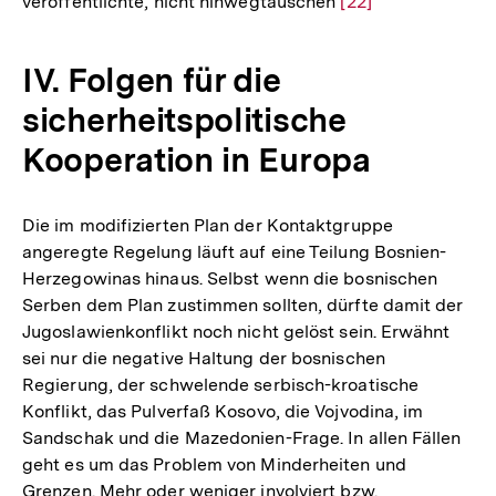
veröffentlichte, nicht hinwegtäuschen
Zur
[22]
Auflösung
der
IV. Folgen für die
Fußnote
sicherheitspolitische
Kooperation in Europa
Die im modifizierten Plan der Kontaktgruppe
angeregte Regelung läuft auf eine Teilung Bosnien-
Herzegowinas hinaus. Selbst wenn die bosnischen
Serben dem Plan zustimmen sollten, dürfte damit der
Jugoslawienkonflikt noch nicht gelöst sein. Erwähnt
sei nur die negative Haltung der bosnischen
Regierung, der schwelende serbisch-kroatische
Konflikt, das Pulverfaß Kosovo, die Vojvodina, im
Sandschak und die Mazedonien-Frage. In allen Fällen
geht es um das Problem von Minderheiten und
Grenzen. Mehr oder weniger involviert bzw.