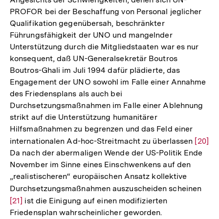
Fußnote
PROFOR bei der Beschaffung von Personal jeglicher
Qualifikation gegenübersah, beschränkter
Führungsfähigkeit der UNO und mangelnder
Unterstützung durch die Mitgliedstaaten war es nur
konsequent, daß UN-Generalsekretär Boutros
Boutros-Ghali im Juli 1994 dafür plädierte, das
Engagement der UNO sowohl im Falle einer Annahme
des Friedensplans als auch bei
Durchsetzungsmaßnahmen im Falle einer Ablehnung
strikt auf die Unterstützung humanitärer
Hilfsmaßnahmen zu begrenzen und das Feld einer
internationalen Ad-hoc-Streitmacht zu überlassen
Zur
[20]
Da nach der abermaligen Wende der US-Politik Ende
Auflö
November im Sinne eines Einschwenkens auf den
der
„realistischeren“ europäischen Ansatz kollektive
Fußno
Durchsetzungsmaßnahmen auszuscheiden scheinen
Zur
[21]
ist die Einigung auf einen modifizierten
Aufl
Friedensplan wahrscheinlicher geworden.
der