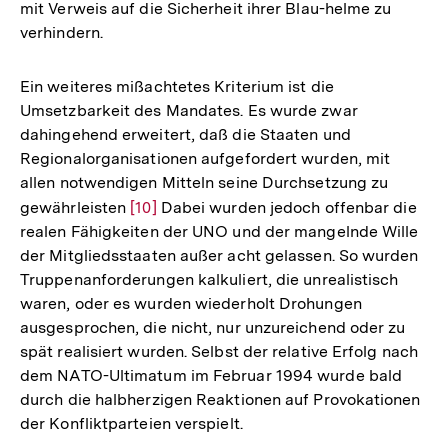
mit Verweis auf die Sicherheit ihrer Blau-helme zu
verhindern.
Ein weiteres mißachtetes Kriterium ist die
Umsetzbarkeit des Mandates. Es wurde zwar
dahingehend erweitert, daß die Staaten und
Regionalorganisationen aufgefordert wurden, mit
allen notwendigen Mitteln seine Durchsetzung zu
gewährleisten
Zur
[10]
Dabei wurden jedoch offenbar die
realen Fähigkeiten der UNO und der mangelnde Wille
Auflösung
der Mitgliedsstaaten außer acht gelassen. So wurden
der
Truppenanforderungen kalkuliert, die unrealistisch
Fußnote
waren, oder es wurden wiederholt Drohungen
ausgesprochen, die nicht, nur unzureichend oder zu
spät realisiert wurden. Selbst der relative Erfolg nach
dem NATO-Ultimatum im Februar 1994 wurde bald
durch die halbherzigen Reaktionen auf Provokationen
der Konfliktparteien verspielt.