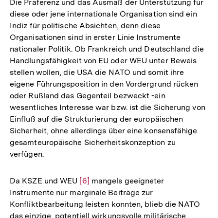
Die Präferenz und das Ausmaß der Unterstützung für
diese oder jene internationale Organisation sind ein
Indiz für politische Absichten, denn diese
Organisationen sind in erster Linie Instrumente
nationaler Politik. Ob Frankreich und Deutschland die
Handlungsfähigkeit von EU oder WEU unter Beweis
stellen wollen, die USA die NATO und somit ihre
eigene Führungsposition in den Vordergrund rücken
oder Rußland das Gegenteil bezweckt -ein
wesentliches Interesse war bzw. ist die Sicherung von
Einfluß auf die Strukturierung der europäischen
Sicherheit, ohne allerdings über eine konsensfähige
gesamteuropäische Sicherheitskonzeption zu
verfügen.
Da KSZE und WEU
Zur
[6]
mangels geeigneter
Instrumente nur marginale Beiträge zur
Auflösung
Konfliktbearbeitung leisten konnten, blieb die NATO
der
das einzige, potentiell wirkungsvolle militärische
Fußnote