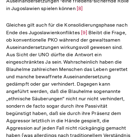
Auseinandersetzungen -eine friedens-sichernde Rolle
in Jugoslawien spielen können
Zur
[8]
Auflösung
der
Gleiches gilt auch für die Konsolidierungsphase nach
Fußnote
Ende des Jugoslawienkonfliktes
Zur
[9]
Bleibt die Frage,
ob konventionelle PKO während der gewaltsamen
Auflösung
Auseinandersetzungen wirkungsvoll gewesen sind.
der
Aus Sicht der UNO dürfte die Antwort ein
Fußnote
eingeschränktes Ja sein. Wahrscheinlich haben die
Blauhelme zahlreichen Menschen das Leben gerettet
und manche bewaffnete Auseinandersetzung
gedämpft oder gar verhindert. Dagegen kann
angeführt werden, daß die Blauhelme sogenannte
„ethnische Säuberungen“ nicht nur nicht verhindert,
sondern de facto sogar durch ihre Passivität
begünstigt haben, daß sie durch ihre Präsenz dem
Aggressor letztlich in die Hände gespielt, die
Aggression auf jeden Fall nicht rückgängig gemacht
haben (was allerdings nach traditionellem Verständnis