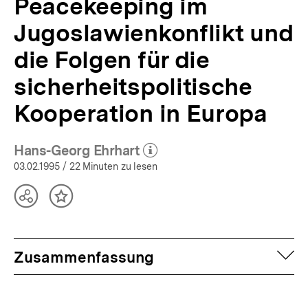
Peacekeeping im
Jugoslawienkonflikt und
die Folgen für die
sicherheitspolitische
Kooperation in Europa
Hans-Georg Ehrhart
(Mehr zum Autor)
öffnen
03.02.1995
/ 22 Minuten zu lesen
Teilen
Inhalt
Optionen
merken
anzeigen
auf
Zusammenfassung