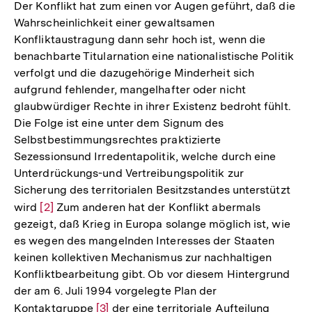
der
Der Konflikt hat zum einen vor Augen geführt, daß die
Fußnote
Wahrscheinlichkeit einer gewaltsamen
Konfliktaustragung dann sehr hoch ist, wenn die
benachbarte Titularnation eine nationalistische Politik
verfolgt und die dazugehörige Minderheit sich
aufgrund fehlender, mangelhafter oder nicht
glaubwürdiger Rechte in ihrer Existenz bedroht fühlt.
Die Folge ist eine unter dem Signum des
Selbstbestimmungsrechtes praktizierte
Sezessionsund Irredentapolitik, welche durch eine
Unterdrückungs-und Vertreibungspolitik zur
Sicherung des territorialen Besitzstandes unterstützt
wird
Zur
[2]
Zum anderen hat der Konflikt abermals
gezeigt, daß Krieg in Europa solange möglich ist, wie
Auflösung
es wegen des mangelnden Interesses der Staaten
der
keinen kollektiven Mechanismus zur nachhaltigen
Fußnote
Konfliktbearbeitung gibt. Ob vor diesem Hintergrund
der am 6. Juli 1994 vorgelegte Plan der
Kontaktgruppe
Zur
[3]
der eine territoriale Aufteilung