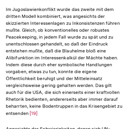
Im Jugoslawienkonflikt wurde das zweite mit dem
dritten Modell kombiniert, was angesichts der
skizzierten Interessenlagen zu Inkonsistenzen führen
mußte. Gleich, ob konventionelles oder robustes
Peacekeeping, in jedem Fall wurde zu spät und zu
unentschlossen gehandelt, so daß der Eindruck
entstehen mußte, daß die Blauhelme bloß eine
Alibifunktion im Interessenkalkül der Mächte haben.
Indem diese durch eher symbolische Handlungen
vorgaben, etwas zu tun, konnte die eigene
Öffentlichkeit beruhigt und der Mitteleinsatz
vergleichsweise gering gehalten werden. Das gilt
auch für die USA, die sich einerseits einer kraftvollen
Rhetorik bedienten, andererseits aber immer darauf
beharrten, keine Bodentruppen in das Krisengebiet zu
entsenden
Zur
[19]
Auflösung
der
Angesichts der Schwierigkeiten, denen sich UN-