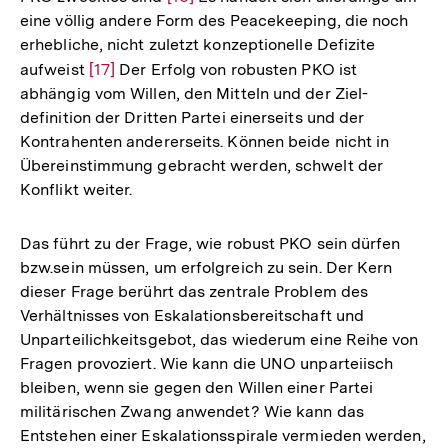
eine völlig andere Form des Peacekeeping, die noch
Auflösung
erhebliche, nicht zuletzt konzeptionelle Defizite
der
aufweist
Zur
[17]
Der Erfolg von robusten PKO ist
Fußnote
abhängig vom Willen, den Mitteln und der Ziel-
Auflösung
definition der Dritten Partei einerseits und der
der
Kontrahenten andererseits. Können beide nicht in
Fußnote
Übereinstimmung gebracht werden, schwelt der
Konflikt weiter.
Das führt zu der Frage, wie robust PKO sein dürfen
bzw.sein müssen, um erfolgreich zu sein. Der Kern
dieser Frage berührt das zentrale Problem des
Verhältnisses von Eskalationsbereitschaft und
Unparteilichkeitsgebot, das wiederum eine Reihe von
Fragen provoziert. Wie kann die UNO unparteiisch
bleiben, wenn sie gegen den Willen einer Partei
militärischen Zwang anwendet? Wie kann das
Entstehen einer Eskalationsspirale vermieden werden,