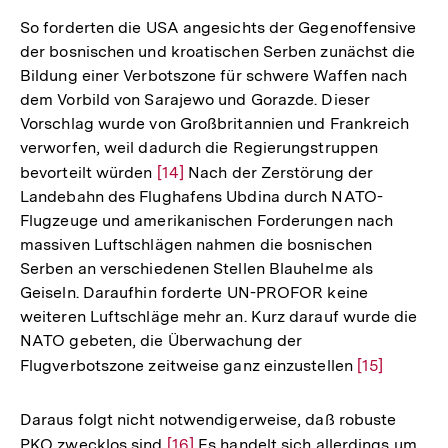
So forderten die USA angesichts der Gegenoffensive
der bosnischen und kroatischen Serben zunächst die
Bildung einer Verbotszone für schwere Waffen nach
dem Vorbild von Sarajewo und Gorazde. Dieser
Vorschlag wurde von Großbritannien und Frankreich
verworfen, weil dadurch die Regierungstruppen
bevorteilt würden
Zur
[14]
Nach der Zerstörung der
Landebahn des Flughafens Ubdina durch NATO-
Auflösung
Flugzeuge und amerikanischen Forderungen nach
der
massiven Luftschlägen nahmen die bosnischen
Fußnote
Serben an verschiedenen Stellen Blauhelme als
Geiseln. Daraufhin forderte UN-PROFOR keine
weiteren Luftschläge mehr an. Kurz darauf wurde die
NATO gebeten, die Überwachung der
Flugverbotszone zeitweise ganz einzustellen
Zur
[15]
Auflösung
der
Daraus folgt nicht notwendigerweise, daß robuste
Fußnote
PKO zwecklos sind
Zur
[16]
Es handelt sich allerdings um