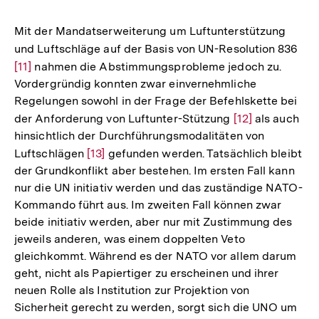
Mit der Mandatserweiterung um Luftunterstützung
und Luftschläge auf der Basis von UN-Resolution 836
Zur
[11]
nahmen die Abstimmungsprobleme jedoch zu.
Auf
Vordergründig konnten zwar einvernehmliche
der
Regelungen sowohl in der Frage der Befehlskette bei
Fuß
der Anforderung von Luftunter-Stützung
Zur
[12]
als auch
hinsichtlich der Durchführungsmodalitäten von
Auflösung
Luftschlägen
Zur
[13]
gefunden werden. Tatsächlich bleibt
der
der Grundkonflikt aber bestehen. Im ersten Fall kann
Auflösung
Fußnote
nur die UN initiativ werden und das zuständige NATO-
der
Kommando führt aus. Im zweiten Fall können zwar
Fußnote
beide initiativ werden, aber nur mit Zustimmung des
jeweils anderen, was einem doppelten Veto
gleichkommt. Während es der NATO vor allem darum
geht, nicht als Papiertiger zu erscheinen und ihrer
neuen Rolle als Institution zur Projektion von
Sicherheit gerecht zu werden, sorgt sich die UNO um