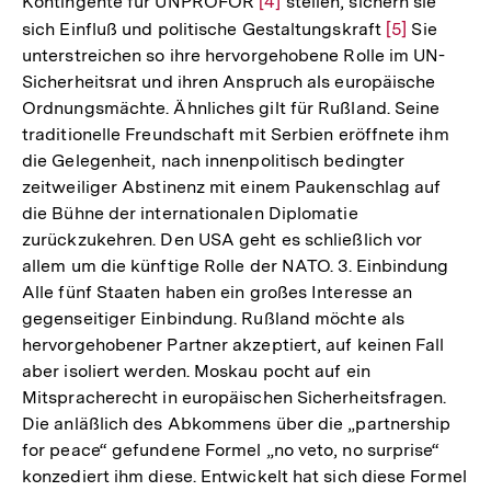
Kontingente für UNPROFOR
Zur
[4]
stellen, sichern sie
sich Einfluß und politische Gestaltungskraft
Auflösung
Zur
[5]
Sie
unterstreichen so ihre hervorgehobene Rolle im UN-
der
Auflösung
Sicherheitsrat und ihren Anspruch als europäische
Fußnote
der
Ordnungsmächte. Ähnliches gilt für Rußland. Seine
Fußnote
traditionelle Freundschaft mit Serbien eröffnete ihm
die Gelegenheit, nach innenpolitisch bedingter
zeitweiliger Abstinenz mit einem Paukenschlag auf
die Bühne der internationalen Diplomatie
zurückzukehren. Den USA geht es schließlich vor
allem um die künftige Rolle der NATO. 3. Einbindung
Alle fünf Staaten haben ein großes Interesse an
gegenseitiger Einbindung. Rußland möchte als
hervorgehobener Partner akzeptiert, auf keinen Fall
aber isoliert werden. Moskau pocht auf ein
Mitspracherecht in europäischen Sicherheitsfragen.
Die anläßlich des Abkommens über die „partnership
for peace“ gefundene Formel „no veto, no surprise“
konzediert ihm diese. Entwickelt hat sich diese Formel