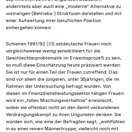
andernteils aber auch eine „moderne“ Alternative zu
vormaligen (Betriebs-) Strukturen darstellen und mit
einer Aufwertung ihrer beruflichen Position
einhergehen können.
Schienen 1991/92
Zur
[33]
ostdeutsche Frauen noch
vergleichsweise wenig sensibilisiert für die
Auflösung
Geschlechterproblematik im Erwerbsprozeß zu sein,
der
so muß diese Einschätzung heute präzisiert werden:
Fußnote
Sie ist nur für einen Teil der Frauen zutreffend: Das
sind vor allem die jüngeren, unter 30jährigen, die im
Rahmen der Untersuchung befragt wurden. Von
diesen im Finanzdienstleistungssektor tätigen Frauen
wird ein „tolles Mischungsverhältnis“ erwünscht,
wobei sie offenbar nicht an den damit verbundenen
Verdrängungskampf zu ihren Ungunsten denken. Sie
würden sich, wie eine der Befragten sagt, „wohlfühlen
Zum
in so einer reinen Männertruppe, vielleicht noch mit
Seite