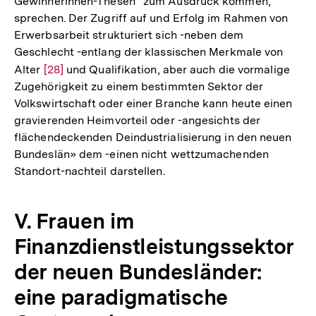
Gewinnerinnen-Thesen“ zum Ausdruck kommen,
sprechen. Der Zugriff auf und Erfolg im Rahmen von
Erwerbsarbeit strukturiert sich -neben dem
Geschlecht -entlang der klassischen Merkmale von
Alter
Zur
[28]
und Qualifikation, aber auch die vormalige
Zugehörigkeit zu einem bestimmten Sektor der
Auflösung
Volkswirtschaft oder einer Branche kann heute einen
der
gravierenden Heimvorteil oder -angesichts der
Fußnote
flächendeckenden Deindustrialisierung in den neuen
Bundeslän» dem -einen nicht wettzumachenden
Standort-nachteil darstellen.
V. Frauen im
Finanzdienstleistungssektor
der neuen Bundesländer:
eine paradigmatische