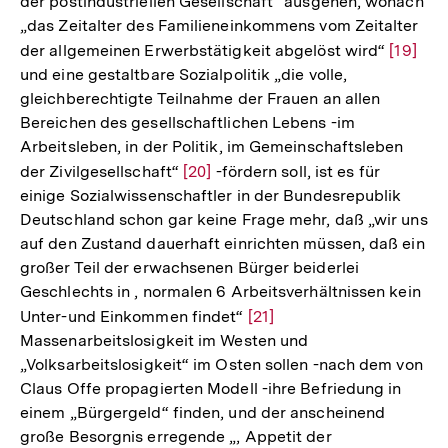
der postindustriellen Gesellschaft“ ausgehen, wonach
„das Zeitalter des Familieneinkommens vom Zeitalter
der allgemeinen Erwerbstätigkeit abgelöst wird“
Zur
[19]
und eine gestaltbare Sozialpolitik „die volle,
Auflös
gleichberechtigte Teilnahme der Frauen an allen
der
Bereichen des gesellschaftlichen Lebens -im
Fußnot
Arbeitsleben, in der Politik, im Gemeinschaftsleben
der Zivilgesellschaft“
Zur
[20]
-fördern soll, ist es für
einige Sozialwissenschaftler in der Bundesrepublik
Auflösung
Deutschland schon gar keine Frage mehr, daß „wir uns
der
auf den Zustand dauerhaft einrichten müssen, daß ein
Fußnote
großer Teil der erwachsenen Bürger beiderlei
Geschlechts in , normalen 6 Arbeitsverhältnissen kein
Unter-und Einkommen findet“
Zur
[21]
Massenarbeitslosigkeit im Westen und
Auflösung
„Volksarbeitslosigkeit“ im Osten sollen -nach dem von
der
Claus Offe propagierten Modell -ihre Befriedung in
Fußnote
einem „Bürgergeld“ finden, und der anscheinend
große Besorgnis erregende „, Appetit der