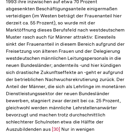
1993 ihre inzwischen auf etwa 70 Prozent
abgesenkten Beschäftigungsanteile einigermaßen
verteidigen (im Westen beträgt der Frauenanteil hier
derzeit ca. 55 Prozent), so wurde mit der
Marktöffnung dieses Berufsfeld nach westdeutschem
Muster rasch auch für Männer attraktiv: Einesteils
sinkt der Frauenanteil in diesem Bereich aufgrund der
Freisetzung von älteren Frauen und der Delegierung
westdeutschen männlichen Leitungspersonals in die
neuen Bundesländer; andernteils -und hier kündigen
sich drastische Zukunftseffekte an -geht er aufgrund
der betrieblichen Nachwuchsrekrutierung zurück. Der
Anteil der Männer, die sich als Lehrlinge im monetären
Dienstleistungssektor der neuen Bundesländer
bewerben, stagniert zwar derzeit bei ca. 25 Prozent,
gleichwohl werden männliche Lehrstellenanwärter
bevorzugt und machen trotz durchschnittlich
schlechterer Schulnoten etwa die Hälfte der
Auszubildenden aus
Zur
[30]
Nur in wenigen