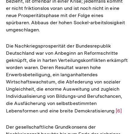
bezieht, ist offenbar in einer Krise; jedenfalls kommt
Auflösu
er nicht friktionslos voran und ist noch nicht in eine
der
neue Prosperitätsphase mit der Folge eines
Fußnote
spürbaren. Abbaus der hohen Sockel-arbeitslosigkeit
umgeschlagen.
Die Nachkriegsprosperität der Bundesrepublik
Deutschland war von Anbeginn an Reformschritte
geknüpft, die in harten Verteilungskonflikten erkämpft
worden waren. Deren Resultat waren hohe
Erwerbsbeteiligung, ein langanhaltendes
Wirtschaftswachstum, die Abfederung von sozialer
Ungleichheit, die enorme Ausweitung und zugleich
Individualisierung von Bildungs-und Berufschancen,
die Ausfächerung von selbstbestimmten
Lebensformen und eine breite Demokratisierung
Zur
[6]
Auflösu
der
Der gesellschaftliche Grundkonsens der
Fußnot