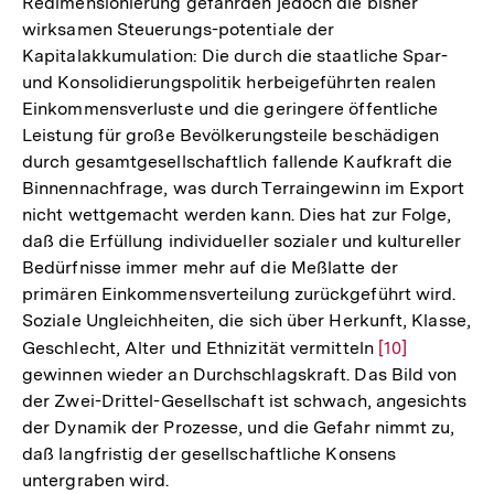
Redimensionierung gefährden jedoch die bisher
der
wirksamen Steuerungs-potentiale der
Fuß
Kapitalakkumulation: Die durch die staatliche Spar-
und Konsolidierungspolitik herbeigeführten realen
Einkommensverluste und die geringere öffentliche
Leistung für große Bevölkerungsteile beschädigen
durch gesamtgesellschaftlich fallende Kaufkraft die
Binnennachfrage, was durch Terraingewinn im Export
nicht wettgemacht werden kann. Dies hat zur Folge,
daß die Erfüllung individueller sozialer und kultureller
Bedürfnisse immer mehr auf die Meßlatte der
primären Einkommensverteilung zurückgeführt wird.
Soziale Ungleichheiten, die sich über Herkunft, Klasse,
Geschlecht, Alter und Ethnizität vermitteln
Zur
[10]
gewinnen wieder an Durchschlagskraft. Das Bild von
Auflösung
der Zwei-Drittel-Gesellschaft ist schwach, angesichts
der
der Dynamik der Prozesse, und die Gefahr nimmt zu,
Fußnote
daß langfristig der gesellschaftliche Konsens
untergraben wird.