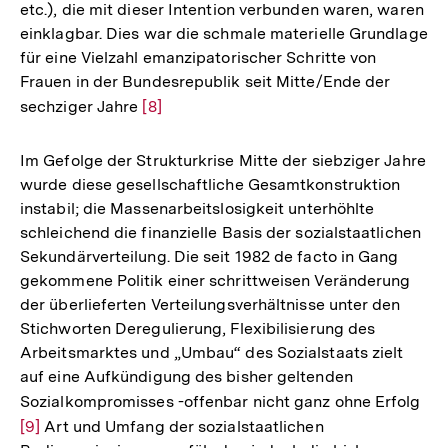
etc.), die mit dieser Intention verbunden waren, waren
Fußnote
einklagbar. Dies war die schmale materielle Grundlage
für eine Vielzahl emanzipatorischer Schritte von
Frauen in der Bundesrepublik seit Mitte/Ende der
sechziger Jahre
Zur
[8]
Auflösung
der
Im Gefolge der Strukturkrise Mitte der siebziger Jahre
Fußnote
wurde diese gesellschaftliche Gesamtkonstruktion
instabil; die Massenarbeitslosigkeit unterhöhlte
schleichend die finanzielle Basis der sozialstaatlichen
Sekundärverteilung. Die seit 1982 de facto in Gang
gekommene Politik einer schrittweisen Veränderung
der überlieferten Verteilungsverhältnisse unter den
Stichworten Deregulierung, Flexibilisierung des
Arbeitsmarktes und „Umbau“ des Sozialstaats zielt
auf eine Aufkündigung des bisher geltenden
Sozialkompromisses -offenbar nicht ganz ohne Erfolg
Zur
[9]
Art und Umfang der sozialstaatlichen
Auf