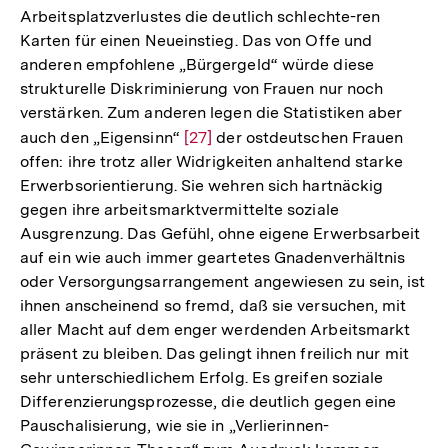
Arbeitsplatzverlustes die deutlich schlechte-ren
Karten für einen Neueinstieg. Das von Offe und
anderen empfohlene „Bürgergeld“ würde diese
strukturelle Diskriminierung von Frauen nur noch
verstärken. Zum anderen legen die Statistiken aber
auch den „Eigensinn“
Zur
[27]
der ostdeutschen Frauen
offen: ihre trotz aller Widrigkeiten anhaltend starke
Auflösung
Erwerbsorientierung. Sie wehren sich hartnäckig
der
gegen ihre arbeitsmarktvermittelte soziale
Fußnote
Ausgrenzung. Das Gefühl, ohne eigene Erwerbsarbeit
auf ein wie auch immer geartetes Gnadenverhältnis
oder Versorgungsarrangement angewiesen zu sein, ist
ihnen anscheinend so fremd, daß sie versuchen, mit
aller Macht auf dem enger werdenden Arbeitsmarkt
präsent zu bleiben. Das gelingt ihnen freilich nur mit
sehr unterschiedlichem Erfolg. Es greifen soziale
Differenzierungsprozesse, die deutlich gegen eine
Pauschalisierung, wie sie in „Verlierinnen-