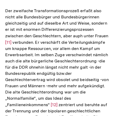
Der zweifache Transformationsprozeß erfaßt also
nicht alle Bundesbürger und Bundesbürgerinnen
gleichzeitig und auf dieselbe Art und Weise, sondern
er ist mit enormen Differenzierungsprozessen
zwischen den Geschlechtern, aber auph unter Frauen
Zur
[11]
verbunden. Er verschärft die Verteilungskämpfe
Auf
um knappe Ressourcen, vor allem den Kampf um
der
Erwerbsarbeit. Im selben Zuge verschwindet nämlich
Fuß
auch die alte bürgerliche Geschlechterordnung -die
für die DDR ohnehin längst nicht mehr galt -in der
Bundesrepublik endgültig bzw.der
Geschlechtervertrag wird obsolet und beidseitig -von
Frauen und Männern -mehr und mehr aufgekündigt.
Die alte Geschlechterordnung war um die
„Normalfamilie“, um das Ideal des
„Familieneinkommens“
Zur
[12]
zentriert und beruhte auf
der Trennung und der bipolaren geschlechtlichen
Auflösung