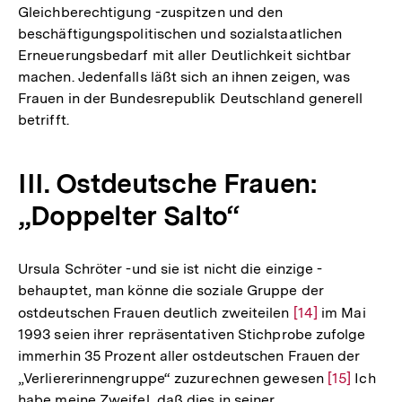
Gleichberechtigung -zuspitzen und den
beschäftigungspolitischen und sozialstaatlichen
Erneuerungsbedarf mit aller Deutlichkeit sichtbar
machen. Jedenfalls läßt sich an ihnen zeigen, was
Frauen in der Bundesrepublik Deutschland generell
betrifft.
III. Ostdeutsche Frauen:
„Doppelter Salto“
Ursula Schröter -und sie ist nicht die einzige -
behauptet, man könne die soziale Gruppe der
ostdeutschen Frauen deutlich zweiteilen
Zur
[14]
im Mai
1993 seien ihrer repräsentativen Stichprobe zufolge
Auflösung
immerhin 35 Prozent aller ostdeutschen Frauen der
der
„Verliererinnengruppe“ zuzurechnen gewesen
Zur
[15]
Ich
Fußnote
habe meine Zweifel, daß dies in seiner
Auflösung