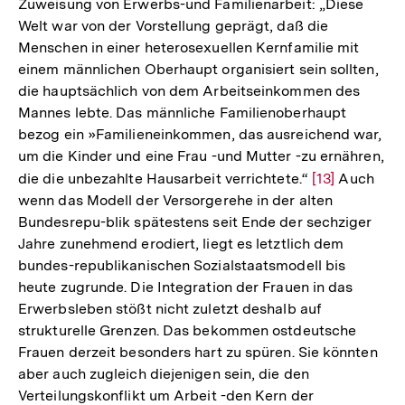
Zuweisung von Erwerbs-und Familienarbeit: „Diese
der
Welt war von der Vorstellung geprägt, daß die
Fußnote
Menschen in einer heterosexuellen Kernfamilie mit
einem männlichen Oberhaupt organisiert sein sollten,
die hauptsächlich von dem Arbeitseinkommen des
Mannes lebte. Das männliche Familienoberhaupt
bezog ein »Familieneinkommen, das ausreichend war,
um die Kinder und eine Frau -und Mutter -zu ernähren,
die die unbezahlte Hausarbeit verrichtete.“
Zur
[13]
Auch
wenn das Modell der Versorgerehe in der alten
Auflösung
Bundesrepu-blik spätestens seit Ende der sechziger
der
Jahre zunehmend erodiert, liegt es letztlich dem
Fußnote
bundes-republikanischen Sozialstaatsmodell bis
heute zugrunde. Die Integration der Frauen in das
Erwerbsleben stößt nicht zuletzt deshalb auf
strukturelle Grenzen. Das bekommen ostdeutsche
Frauen derzeit besonders hart zu spüren. Sie könnten
aber auch zugleich diejenigen sein, die den
Verteilungskonflikt um Arbeit -den Kern der