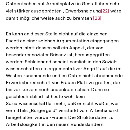
Ostdeutschen auf Arbeitsplätze in Gestalt ihrer sehr
viel stärker ausgeprägten , Erwerbsneigung
Zur
[22]
wäre
damit möglicherweise auch zu bremsen
Zur
[23]
Auflösung
Auflösung
der
der
Fußnote
Es kann an dieser Stelle nicht auf die einzelnen
Fußnote
Facetten einer solchen Argumentation eingegangen
werden; statt dessen soll ein Aspekt, der von
besonderer sozialer Brisanz ist, herausgegriffen
werden: Schleichend scheint nämlich in den Sozial-
wissenschaften ein argumentativer Angriff auf die im
Westen zunehmende und im Osten nicht abnehmende
Erwerbsbereitschaft von Frauen Platz zu greifen, der
bis vor kurzem noch undenkbar schien. Denn so
geschlechtsblind ist heute wohl kein
Sozialwissenschaftler mehr, daß er nicht wüßte, wer
vermittels „Bürgergeld“ verstärkt vom Arbeitsmarkt
femgehalten würde -Frauen. Die Strukturdaten zur
Arbeitslosigkeit in den neuen Bundesländern