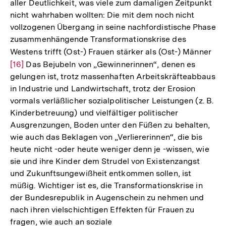
aller Deutlichkeit, was viele zum damaligen Zeitpunkt
nicht wahrhaben wollten: Die mit dem noch nicht
vollzogenen Übergang in seine nachfordistische Phase
zusammenhängende Transformationskrise des
Westens trifft (Ost-) Frauen stärker als (Ost-) Männer
Zur
[16]
Das Bejubeln von „Gewinnerinnen“, denen es
Auf
gelungen ist, trotz massenhaften Arbeitskräfteabbaus
der
in Industrie und Landwirtschaft, trotz der Erosion
Fuß
vormals verläßlicher sozialpolitischer Leistungen (z. B.
Kinderbetreuung) und vielfältiger politischer
Ausgrenzungen, Boden unter den Füßen zu behalten,
wie auch das Beklagen von „Verliererinnen“, die bis
heute nicht -oder heute weniger denn je -wissen, wie
sie und ihre Kinder dem Strudel von Existenzangst
und Zukunftsungewißheit entkommen sollen, ist
müßig. Wichtiger ist es, die Transformationskrise in
der Bundesrepublik in Augenschein zu nehmen und
nach ihren vielschichtigen Effekten für Frauen zu
fragen, wie auch an soziale