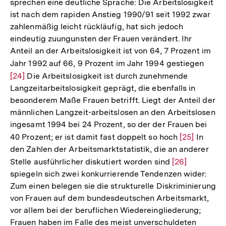
sprechen eine deutliche Sprache: Die Arbeitslosigkeit
ist nach dem rapiden Anstieg 1990/91 seit 1992 zwar
zahlenmäßig leicht rückläufig, hat sich jedoch
eindeutig zuungunsten der Frauen verändert. Ihr
Anteil an der Arbeitslosigkeit ist von 64, 7 Prozent im
Jahr 1992 auf 66, 9 Prozent im Jahr 1994 gestiegen
Zur
[24]
Die Arbeitslosigkeit ist durch zunehmende
Auflö
Langzeitarbeitslosigkeit geprägt, die ebenfalls in
der
besonderem Maße Frauen betrifft. Liegt der Anteil der
Fußn
männlichen Langzeit-arbeitslosen an den Arbeitslosen
ingesamt 1994 bei 24 Prozent, so der der Frauen bei
40 Prozent; er ist damit fast doppelt so hoch
Zur
[25]
In
den Zahlen der Arbeitsmarktstatistik, die an anderer
Auflösung
Stelle ausführlicher diskutiert worden sind
Zur
[26]
der
spiegeln sich zwei konkurrierende Tendenzen wider:
Auflösung
Fußnote
Zum einen belegen sie die strukturelle Diskriminierung
der
von Frauen auf dem bundesdeutschen Arbeitsmarkt,
Fußnote
vor allem bei der beruflichen Wiedereingliederung;
Frauen haben im Falle des meist unverschuldeten