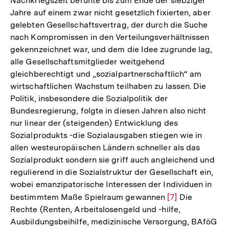
Nachkriegszeit beruhte bis zum Ende der siebziger
Jahre auf einem zwar nicht gesetzlich fixierten, aber
gelebten Gesellschaftsvertrag, der durch die Suche
nach Kompromissen in den Verteilungsverhältnissen
gekennzeichnet war, und dem die Idee zugrunde lag,
alle Gesellschaftsmitglieder weitgehend
gleichberechtigt und „sozialpartnerschaftlich“ am
wirtschaftlichen Wachstum teilhaben zu lassen. Die
Politik, insbesondere die Sozialpolitik der
Bundesregierung, folgte in diesen Jahren also nicht
nur linear der (steigenden) Entwicklung des
Sozialprodukts -die Sozialausgaben stiegen wie in
allen westeuropäischen Ländern schneller als das
Sozialprodukt sondern sie griff auch angleichend und
regulierend in die Sozialstruktur der Gesellschaft ein,
wobei emanzipatorische Interessen der Individuen in
bestimmtem Maße Spielraum gewannen
Zur
[7]
Die
Rechte (Renten, Arbeitslosengeld und -hilfe,
Auflösung
Ausbildungsbeihilfe, medizinische Versorgung, BAföG
der