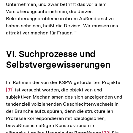
Unternehmen, und zwar betrifft das vor allem
Auflösung
Versicherungsunternehmen, die derzeit
der
Rekrutierungsprobleme in ihrem Außendienst zu
Fußnote
haben scheinen, heißt die Devise: „Wir müssen uns
attraktiver machen für Frauen. “
VI. Suchprozesse und
Selbstvergewisserungen
Im Rahmen der von der KSPW geförderten Projekte
Zur
[31]
ist versucht worden, die objektiven und
Auflö
subjektiven Mechanismen des sich anzeigenden und
der
tendenziell vollziehenden Geschlechterwechsels in
Fußn
der Branche aufzuspüren, denn die strukturellen
Prozesse korrespondieren mit ideologischen,
bewußtseinsmäßigen Konstruktionen im
alltagskulturellen Handeln der Betroffenen
Zur
[32]
Sie