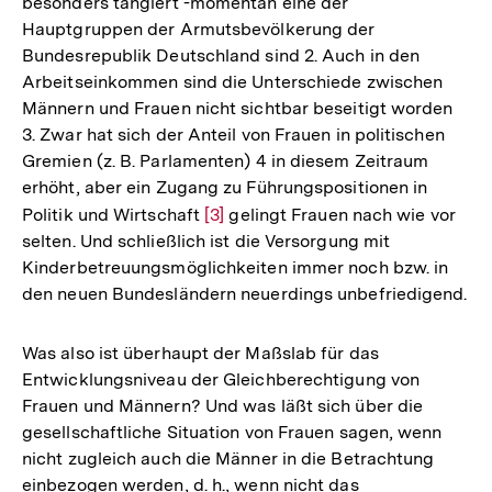
besonders tangiert -momentan eine der
Hauptgruppen der Armutsbevölkerung der
Bundesrepublik Deutschland sind 2. Auch in den
Arbeitseinkommen sind die Unterschiede zwischen
Männern und Frauen nicht sichtbar beseitigt worden
3. Zwar hat sich der Anteil von Frauen in politischen
Gremien (z. B. Parlamenten) 4 in diesem Zeitraum
erhöht, aber ein Zugang zu Führungspositionen in
Politik und Wirtschaft
Zur
[3]
gelingt Frauen nach wie vor
selten. Und schließlich ist die Versorgung mit
Auflösung
Kinderbetreuungsmöglichkeiten immer noch bzw. in
der
den neuen Bundesländern neuerdings unbefriedigend.
Fußnote
Was also ist überhaupt der Maßslab für das
Entwicklungsniveau der Gleichberechtigung von
Frauen und Männern? Und was läßt sich über die
gesellschaftliche Situation von Frauen sagen, wenn
nicht zugleich auch die Männer in die Betrachtung
einbezogen werden, d. h., wenn nicht das