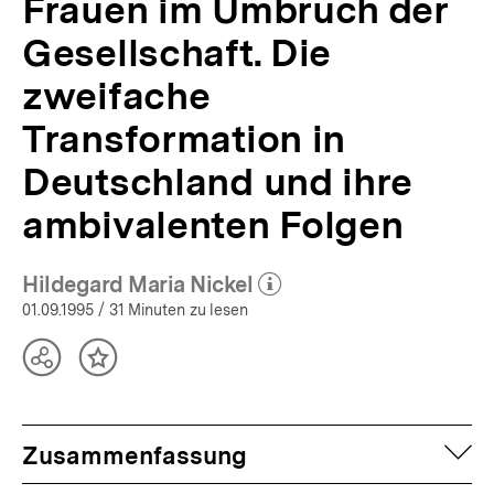
Frauen im Umbruch der
|
bpb.de
Gesellschaft. Die
zweifache
Transformation in
Deutschland und ihre
ambivalenten Folgen
Hildegard Maria Nickel
(Mehr zum Autor)
öffnen
01.09.1995
/ 31 Minuten zu lesen
Teilen
Inhalt
Optionen
merken
anzeigen
auf
Zusammenfassung