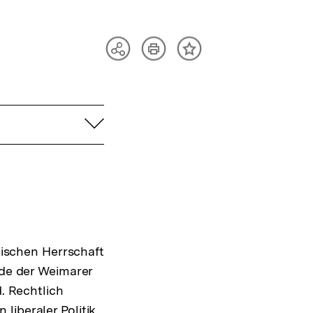
Artikel
Teilen
Inhalt
drucken
Optionen
merken
anzeigen
aufklappen
ischen Herrschaft
nde der Weimarer
d. Rechtlich
liberaler Politik