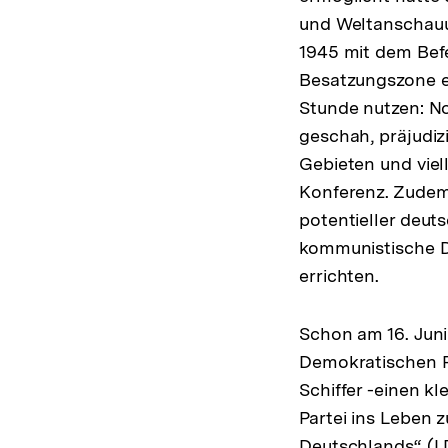
und Weltanschauun
1945 mit dem Befeh
Besatzungszone erl
Stunde nutzen: No
geschah, präjudiz
Gebieten und vie
Konferenz. Zudem
potentieller deut
kommunistische Di
errichten.
Schon am 16. Jun
Demokratischen P
Schiffer -einen kl
Partei ins Leben 
Deutschlands“ (LD