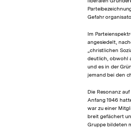
liberalen Gründer
Parteibezeichnung
Gefahr organisato
Im Parteienspekt
angesiedelt, nac
„christlichen Soz
deutlich, obwohl 
und es in der Grü
jemand bei den ch
Die Resonanz auf
Anfang 1946 hatte
war zu einer Mitg
breit gefächert u
Gruppe bildeten m