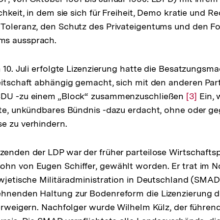
chkeit, in dem sie sich für Freiheit, Demo­ kratie und Re
der
 Toleranz, den Schutz des Privateigentums und den F
Fußnote
ms aussprach.
m 10. Juli erfolgte Lizenzierung hatte die Besatzungsma
eitschaft abhängig gemacht, sich mit den anderen Par
CDU -zu einem „Block“ zusammenzuschließen
Zur
[3]
Ein, 
lte, unkündbares Bündnis -dazu erdacht, ohne oder g
Auflösu
e zu verhindern.
der
Fußnot
zenden der LDP war der früher parteilose Wirtschafts
ohn von Eugen Schiffer, gewählt worden. Er trat im 
owjetische Militäradministration in Deutschland (SMAD
ehnenden Haltung zur Bodenreform die Lizenzierung d
verweigern. Nachfolger wurde Wilhelm Külz, der führen