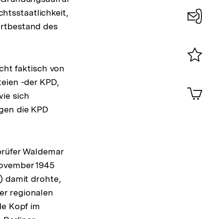
chtsstaatlichkeit,
Auflösung
ortbestand des
der
Konta
Fußnote
0
cht faktisch von
Merklist
ansehen
teien -der KPD,
0
Artik
im
wie sich
Shop-
egen die KPD
ng
Warenko
ansehen
e
prüfer Waldemar
November 1945
) damit drohte,
er regionalen
de Kopf im