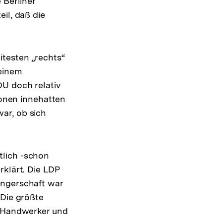
 Berliner
il, daß die
itesten „rechts“
 einem
DU doch relativ
ionen innehatten
ar, ob sich
tlich -schon
rklärt. Die LDP
ängerschaft war
 Die größte
n Handwerker und