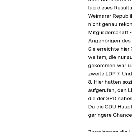
lag dieses Resulta
Weimarer Republik
nicht genau rekon
Mitgliederschaft 
Angehörigen des M
Sie erreichte hie
weitem, die nur a
gekommen war 6. I
zweite LDP 7. Und
8. Hier hatten so
aufgerufen, den L
die der SPD nahes
Da die CDU Haupt
geringere Chancen
Zwar hatten die L