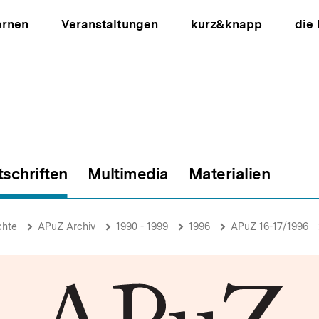
ernen
Veranstaltungen
kurz&knapp
die
tschriften
Multimedia
Materialien
ion
chte
APuZ Archiv
1990 - 1999
1996
APuZ 16-17/1996