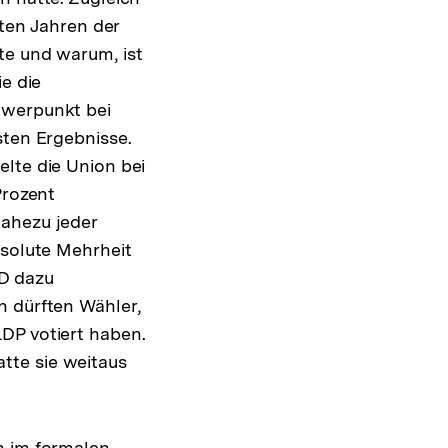
zten Jahren der
te und warum, ist
e die
hwerpunkt bei
sten Ergebnisse.
elte die Union bei
rozent
nahezu jeder
lösung
bsolute Mehrheit
PD dazu
note
n dürften Wähler,
DP votiert haben.
tte sie weitaus
m im formalen