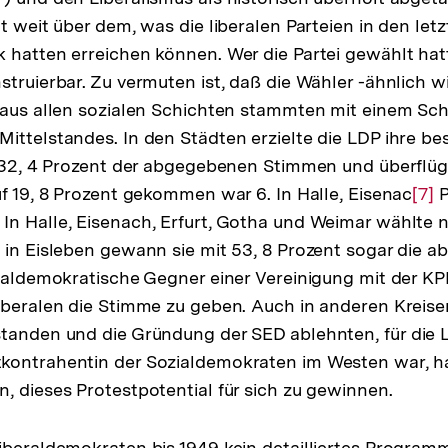
t weit über dem, was die liberalen Parteien in den let
Fußnote
 hatten erreichen können. Wer die Partei gewählt hat
struierbar. Zu vermuten ist, daß die Wähler -ähnlich wi
-aus allen sozialen Schichten stammten mit einem Sc
ittelstandes. In den Städten erzielte die LDP ihre be
r 32, 4 Prozent der abgegebenen Stimmen und überflüg
uf 19, 8 Prozent gekommen war 6. In Halle, Eisenac
Zur
[7]
P
n Halle, Eisenach, Erfurt, Gotha und Weimar wählte 
Auf
 in Eisleben gewann sie mit 53, 8 Prozent sogar die a
der
zialdemokratische Gegner einer Vereinigung mit der K
Fuß
iberalen die Stimme zu geben. Auch in anderen Kreise
tanden und die Gründung der SED ablehnten, für die L
kontrahentin der Sozialdemokraten im Westen war, ha
, dieses Protestpotential für sich zu gewinnen.
iberaldemokraten bis 1949 kein detailliertes Program