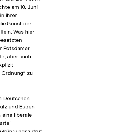
hte am 10. Juni
n ihrer
die Gunst der
lein. Was hier
besetzten
er Potsdamer
e, aber auch
plizit
e Ordnung“ zu
en Deutschen
Külz und Eugen
 eine liberale
artei
m Gründungsaufruf
Zur