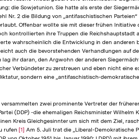
g: die Sowjetunion. Sie hatte als erste der Siegermäc
l Nr. 2 die Bildung von „antifaschistischen Parteien“ i
aubt. Offenbar wollte sie mit dieser frühen Initiative 
ch kontrollierten ihre Truppen die Reichshauptstadt al
ierte wahrscheinlich die Entwicklung in den anderen 
lleicht auch die bevorstehenden Verhandlungen auf d
 lag ihr daran, den Argwohn der anderen Siegermächt
scher Verbündeter zu zerstreuen und eben nicht eine ex
ktatur, sondern eine „antifaschistisch-demokratisch
i versammelten zwei prominente Vertreter der früher
artei (DDP) -die ehemaligen Reichsminister Wilhelm 
einen Kreis Gleichgesinnter um sich mit dem Ziel, rasch
zu rufen
Zur
[1]
Am 5. Juli trat die „Liberal-Demokratische P
P, von Oktober 1951 bis Januar 1990: LDPD) mit ihre
Auflösung