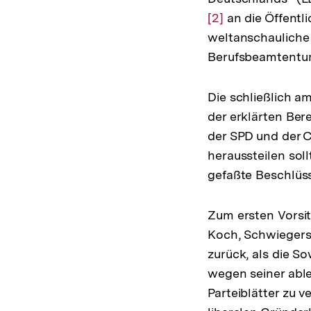
[2]
an die Öffentli
weltanschauliche
Berufsbeamtentu
Die schließlich a
der erklärten Ber
der SPD und der 
heraussteilen sol
gefaßte Beschlüss
Zum ersten Vorsit
Koch, Schwiegers
zurück, als die S
wegen seiner abl
Parteiblätter zu 