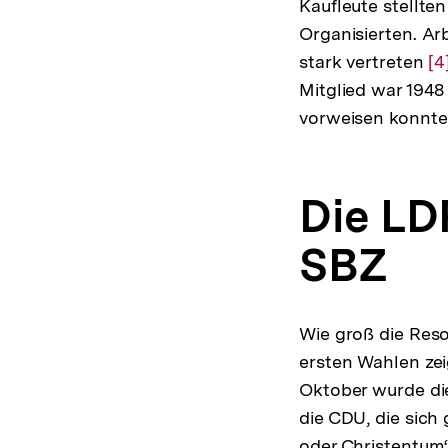
Kaufleute stellte
Organisierten. Ar
stark vertreten
Zu
[4
Mitglied war 1948
Au
vorweisen konnt
de
F
Die LD
SBZ
Wie groß die Reso
ersten Wahlen zei
Oktober wurde di
die CDU, die sich
oder Christentum“