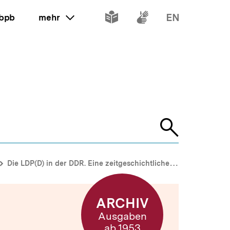
Inhalte
Inhalte
Inhalte
 bpb
mehr
ein oder ausklappen
in
in
in
leichter
Gebärdenspr
Englisch
Sprache
Suche
öffnen
Die LDP(D) in der DDR. Eine zeitgeschichtliche Skizze
ARCHIV
Ausgaben
ab 1953