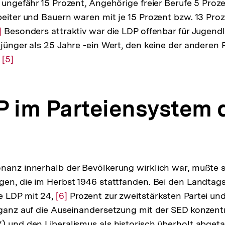
n ungefähr 15 Prozent, Angehörige freier Berufe 5 Proz
beiter und Bauern waren mit je 15 Prozent bzw. 13 Proz
r
]
Besonders attraktiv war die LDP offenbar für Jugendl
 jünger als 25 Jahre -ein Wert, den keine der anderen 
flösung
e
r
Zur
[5]
ußnote
Auflösung
der
P im Parteiensystem 
Fußnote
nanz innerhalb der Bevölkerung wirklich war, mußte s
gen, die im Herbst 1946 stattfanden. Bei den Landta
e LDP mit 24,
Zur
[6]
Prozent zur zweitstärksten Partei un
 ganz auf die Auseinandersetzung mit der SED konzent
Auflösung
) und den Liberalismus als historisch überholt abgeta
der