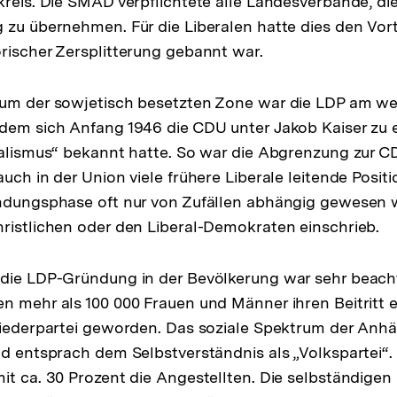
kreis. Die SMAD verpflichtete alle Landesverbände, die
 zu übernehmen. Für die Liberalen hatte dies den Vorte
rischer Zersplitterung gebannt war.
rum der sowjetisch besetzten Zone war die LDP am we
hdem sich Anfang 1946 die CDU unter Jakob Kaiser zu
ialismus“ bekannt hatte. So war die Abgrenzung zur C
auch in der Union viele frühere Liberale leitende Posit
ndungsphase oft nur von Zufällen abhängig gewesen w
ristlichen oder den Liberal-Demokraten einschrieb.
 die LDP-Gründung in der Bevölkerung war sehr beach
n mehr als 100 000 Frauen und Männer ihren Beitritt e
liederpartei geworden. Das soziale Spektrum der Anh
nd entsprach dem Selbstverständnis als „Volkspartei“.
it ca. 30 Prozent die Angestellten. Die selbständige