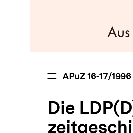
|
a
APuZ
t
16-
i
17/1996
o
|
n
bpb.de
APuZ 16-17/1996
INHALTSNAVIGATION
ÖFFNEN
Die LDP(D)
zeitgeschi