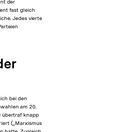
ent der
ent fast gleich
iche. Jedes vierte
Parteien
der
ich bei den
gswahlen am 20.
d übertraf knapp
riert („Marxismus
n hatte. Zugleich