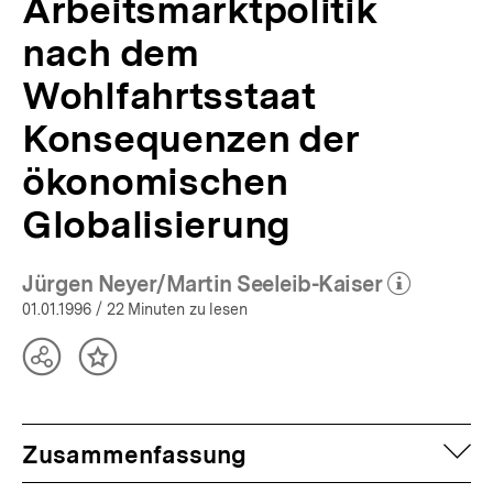
Arbeitsmarktpolitik
nach dem
Wohlfahrtsstaat
Konsequenzen der
ökonomischen
Globalisierung
Jürgen Neyer/Martin Seeleib-Kaiser
(Mehr zum Autor)
öffnen
01.01.1996
/ 22 Minuten zu lesen
Teilen
Inhalt
Optionen
merken
anzeigen
auf
Zusammenfassung