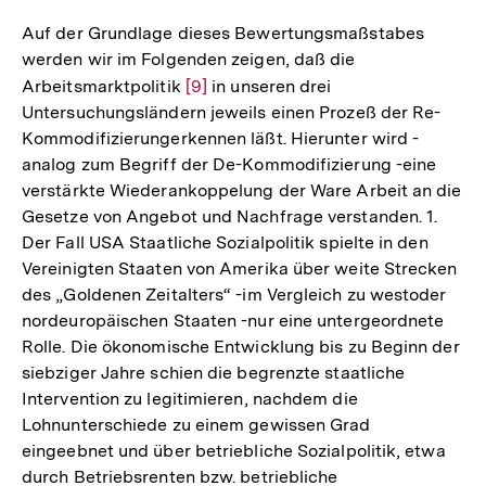
Auf der Grundlage dieses Bewertungsmaßstabes
werden wir im Folgenden zeigen, daß die
Arbeitsmarktpolitik
Zur
[9]
in unseren drei
Untersuchungsländern jeweils einen Prozeß der Re-
Auflösung
Kommodifizierungerkennen läßt. Hierunter wird -
der
analog zum Begriff der De-Kommodifizierung -eine
Fußnote
verstärkte Wiederankoppelung der Ware Arbeit an die
Gesetze von Angebot und Nachfrage verstanden. 1.
Der Fall USA Staatliche Sozialpolitik spielte in den
Vereinigten Staaten von Amerika über weite Strecken
des „Goldenen Zeitalters“ -im Vergleich zu westoder
nordeuropäischen Staaten -nur eine untergeordnete
Rolle. Die ökonomische Entwicklung bis zu Beginn der
siebziger Jahre schien die begrenzte staatliche
Intervention zu legitimieren, nachdem die
Lohnunterschiede zu einem gewissen Grad
eingeebnet und über betriebliche Sozialpolitik, etwa
durch Betriebsrenten bzw. betriebliche