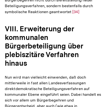
Bürgerbegehren nicht durch Bereitstellung neuer
der
Beteiligungsverfahren, sondern bestenfalls durch
Fußnote
symbolische Reaktionen geantwortet
Zur
[34]
Auflösung
der
VIII. Erweiterung der
Fußnote
kommunalen
Bürgerbeteiligung über
plebiszitäre Verfahren
hinaus
Nun wird man vielleicht einwenden, daß doch
mittlerweile in fast allen Landesverfassungen
direktdemokratische Beteiligungsverfahren auf
kommunaler Ebene eingeführt seien. Dabei handelt es
sich vor allem um Bürgerbegehren und
Bürgerentscheid, aber auch (wie etwa in