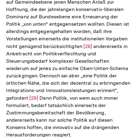
Fußnote
auf Gemeindeebene jenen Menschen Anlaß zur
Hoffnung, die der jahrelangen konservativ-liberalen
Dominanz auf Bundesebene eine Erneuerung der
Politik „von unten“ entgegensetzen wollten. Diesen ist
allerdings entgegengehalten worden, daß ihre
Vorstellungen einerseits die institutioneilen Vorgaben
nicht genügend berücksichtigten
Zur
[28]
andererseits in
Anbetracht von Politikverflechtung und
Auflösung
Steuerungsbedarf komplexer Gesellschaften
der
wiederum auf jenes zu einfache Oben-Unten-Schema
Fußnote
zurückgingen. Dennoch sei aber „eine Politik der
örtlichen Nähe, die sich der dezentral zu erbringenden
Integrations-und Innovationsleistungen erinnert“,
gefordert
Zur
[29]
Denn Politik, von wem auch immer
formuliert, bedarf tatsächlich einerseits der
Auflösung
Zustimmungsbereitschaft der Bevölkerung,
der
andererseits kann nur solche Politik auf diesen
Fußnote
Konsens hoffen, die innovativ auf die drängenden
Herausforderungen reagiert.