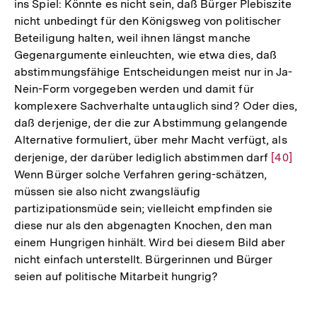
ins Spiel: Könnte es nicht sein, daß Bürger Plebiszite
nicht unbedingt für den Königsweg von politischer
Beteiligung halten, weil ihnen längst manche
Gegenargumente einleuchten, wie etwa dies, daß
abstimmungsfähige Entscheidungen meist nur in Ja-
Nein-Form vorgegeben werden und damit für
komplexere Sachverhalte untauglich sind? Oder dies,
daß derjenige, der die zur Abstimmung gelangende
Alternative formuliert, über mehr Macht verfügt, als
derjenige, der darüber lediglich abstimmen darf
Zur
[40]
Wenn Bürger solche Verfahren gering-schätzen,
Auflösu
müssen sie also nicht zwangsläufig
der
partizipationsmüde sein; vielleicht empfinden sie
Fußnote
diese nur als den abgenagten Knochen, den man
einem Hungrigen hinhält. Wird bei diesem Bild aber
nicht einfach unterstellt. Bürgerinnen und Bürger
seien auf politische Mitarbeit hungrig?