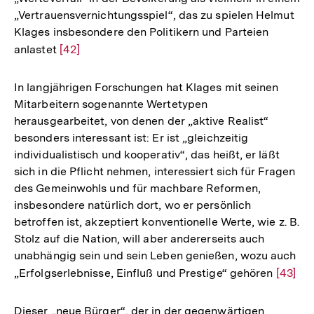
„Vertrauensvernichtungsspiel“, das zu spielen Helmut
Klages insbesondere den Politikern und Parteien
anlastet
Zur
[42]
Auflösung
der
In langjährigen Forschungen hat Klages mit seinen
Fußnote
Mitarbeitern sogenannte Wertetypen
herausgearbeitet, von denen der „aktive Realist“
besonders interessant ist: Er ist „gleichzeitig
individualistisch und kooperativ“, das heißt, er läßt
sich in die Pflicht nehmen, interessiert sich für Fragen
des Gemeinwohls und für machbare Reformen,
insbesondere natürlich dort, wo er persönlich
betroffen ist, akzeptiert konventionelle Werte, wie z. B.
Stolz auf die Nation, will aber andererseits auch
unabhängig sein und sein Leben genießen, wozu auch
„Erfolgserlebnisse, Einfluß und Prestige“ gehören
Zur
[43]
Auflös
der
Dieser „neue Bürger“, der in der gegenwärtigen