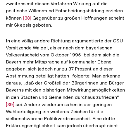
zweitens mit diesen Verfahren Wirkung auf die
Auflösung
Fußnote
politische Willens-und Entscheidungsbildung erzielen
der
können
Zur
[38]
Gegenüber zu großen Hoffnungen scheint
Fußnote
mir Skepsis geboten.
Auflösung
der
Fußnote
In eine völlig andere Richtung argumentierte der CSU-
Vorsitzende Waigel, als er nach dem bayerischen
Volksentscheid vom Oktober 1995 -bei dem sich die
Bayern mehr Mitsprache auf kommunaler Ebene
gegeben, sich jedoch nur zu 37 Prozent an dieser
Abstimmung beteiligt hatten -folgerte: Man erkenne
daraus, „daß der Großteil der Bürgerinnen und Bürger
Bayerns mit den bisherigen Mitwirkungsmöglichkeiten
in den Städten und Gemeinden durchaus zufrieden“
Zur
[39]
sei. Andere wiederum sahen in der geringen
Aufl
Wahlbeteiligung ein weiteres Zeichen für die
der
vielbeschworene Politikverdrossenheit. Eine dritte
Fußn
Erklärungsmöglichkeit kam jedoch überhaupt nicht