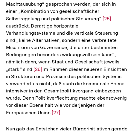
Machtausübung“ gesprochen werden, der sich in
einer „Kombination von gesellschaftlicher
Selbstregelung und politischer Steuerung“
Zur
[25]
ausdrückt. Derartige horizontale
Auflösung
Verhandlungssysteme und die vertikale Steuerung
der
sind „keine Alternativen, sondern eine verbreitete
Fußnote
Mischform von Governance, die unter bestimmten
Bedingungen besonders wirkungsvoll sein kann“,
nämlich dann, wenn Staat und Gesellschaft jeweils
„stark“ sind
Zur
[26]
Im Rahmen dieser neueren Einsichten
in Strukturen und Prozesse des politischen Systems
Auflösung
verwundert es nicht, daß auch die kommunale Ebene
der
intensiver in den Gesamtpolitikvorgang einbezogen
Fußnote
wurde. Denn Politikverflechtung machte ebensowenig
vor dieser Ebene halt wie vor derjenigen der
Europäischen Union
Zur
[27]
Auflösung
der
Nun gab das Entstehen vieler Bürgerinitiativen gerade