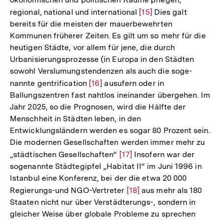
regional, national und international
Zur
[15]
Dies galt
bereits für die meisten der mauerbewehrten
Auflösung
Kommunen früherer Zeiten. Es gilt um so mehr für die
der
heutigen Städte, vor allem für jene, die durch
Fußnote
Urbanisierungsprozesse (in Europa in den Städten
sowohl Verslumungstendenzen als auch die soge-
nannte gentrification
Zur
[16]
ausufern oder in
Ballungszentren fast nahtlos ineinander übergehen. Im
Auflösung
Jahr 2025, so die Prognosen, wird die Hälfte der
der
Menschheit in Städten leben, in den
Fußnote
Entwicklungsländern werden es sogar 80 Prozent sein.
Die modernen Gesellschaften werden immer mehr zu
„städtischen Gesellschaften“
Zur
[17]
Insofern war der
sogenannte Städtegipfel „Habitat II“ im Juni 1996 in
Auflösung
Istanbul eine Konferenz, bei der die etwa 20 000
der
Regierungs-und NGO-Vertreter
Zur
[18]
aus mehr als 180
Fußnote
Staaten nicht nur über Verstädterungs-, sondern in
Auflösung
gleicher Weise über globale Probleme zu sprechen
der