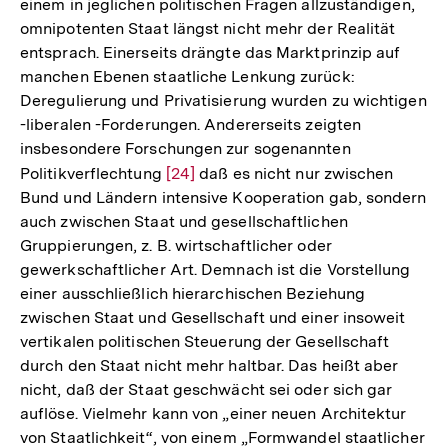
einem in jeglichen politischen Fragen allzuständigen,
omnipotenten Staat längst nicht mehr der Realität
entsprach. Einerseits drängte das Marktprinzip auf
manchen Ebenen staatliche Lenkung zurück:
Deregulierung und Privatisierung wurden zu wichtigen
-liberalen -Forderungen. Andererseits zeigten
insbesondere Forschungen zur sogenannten
Politikverflechtung
Zur
[24]
daß es nicht nur zwischen
Bund und Ländern intensive Kooperation gab, sondern
Auflösung
auch zwischen Staat und gesellschaftlichen
der
Gruppierungen, z. B. wirtschaftlicher oder
Fußnote
gewerkschaftlicher Art. Demnach ist die Vorstellung
einer ausschließlich hierarchischen Beziehung
zwischen Staat und Gesellschaft und einer insoweit
vertikalen politischen Steuerung der Gesellschaft
durch den Staat nicht mehr haltbar. Das heißt aber
nicht, daß der Staat geschwächt sei oder sich gar
auflöse. Vielmehr kann von „einer neuen Architektur
von Staatlichkeit“, von einem „Formwandel staatlicher