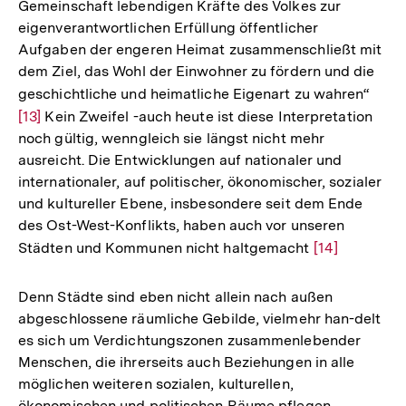
Gemeinschaft lebendigen Kräfte des Volkes zur
eigenverantwortlichen Erfüllung öffentlicher
Aufgaben der engeren Heimat zusammenschließt mit
dem Ziel, das Wohl der Einwohner zu fördern und die
geschichtliche und heimatliche Eigenart zu wahren“
Zur
[13]
Kein Zweifel -auch heute ist diese Interpretation
Aufl
noch gültig, wenngleich sie längst nicht mehr
der
ausreicht. Die Entwicklungen auf nationaler und
Fußn
internationaler, auf politischer, ökonomischer, sozialer
und kultureller Ebene, insbesondere seit dem Ende
des Ost-West-Konflikts, haben auch vor unseren
Städten und Kommunen nicht haltgemacht
Zur
[14]
Auflösung
der
Denn Städte sind eben nicht allein nach außen
Fußnote
abgeschlossene räumliche Gebilde, vielmehr han-delt
es sich um Verdichtungszonen zusammenlebender
Menschen, die ihrerseits auch Beziehungen in alle
möglichen weiteren sozialen, kulturellen,
ökonomischen und politischen Räume pflegen,