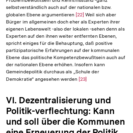
Problembewußtsein und Kenntnisstand -ganz
selbstverständlich auch auf der nationalen bzw.
globalen Ebene argumentieren
Zur
[22]
Weil sich aber
Bürger im allgemeinen doch eher als Experten ihrer
Auflösung
eigenen Lebenswelt -also der lokalen -sehen denn als
der
Experten auf den ihnen weiter entfernten Ebenen,
Fußnote
spricht einiges für die Behauptung, daß positive
partizipatorische Erfahrungen auf der kommunalen
Ebene das politische Kompetenzbewußtsein auch auf
der nationalen Ebene erhöhen. Insofern kann
Gemeindepolitik durchaus als „Schule der
Demokratie“ angesehen werden
Zur
[23]
Auflösung
der
VI. Dezentralisierung und
Fußnote
Politik-verflechtung: Kann
und soll über die Kommunen
eine Erneuerung der Politik