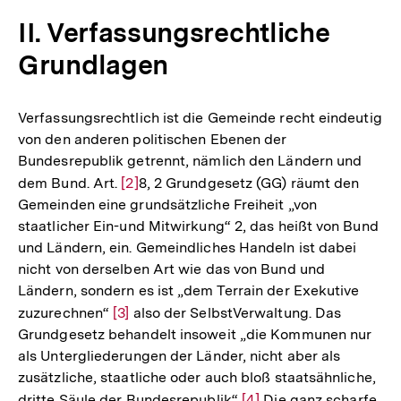
II. Verfassungsrechtliche
Grundlagen
Verfassungsrechtlich ist die Gemeinde recht eindeutig
von den anderen politischen Ebenen der
Bundesrepublik getrennt, nämlich den Ländern und
dem Bund. Art.
Zur
[2]
8, 2 Grundgesetz (GG) räumt den
Gemeinden eine grundsätzliche Freiheit „von
Auflösung
staatlicher Ein-und Mitwirkung“ 2, das heißt von Bund
der
und Ländern, ein. Gemeindliches Handeln ist dabei
Fußnote
nicht von derselben Art wie das von Bund und
Ländern, sondern es ist „dem Terrain der Exekutive
zuzurechnen“
Zur
[3]
also der SelbstVerwaltung. Das
Grundgesetz behandelt insoweit „die Kommunen nur
Auflösung
als Untergliederungen der Länder, nicht aber als
der
zusätzliche, staatliche oder auch bloß staatsähnliche,
Fußnote
dritte Säule der Bundesrepublik“
Zur
[4]
Die ganz scharfe