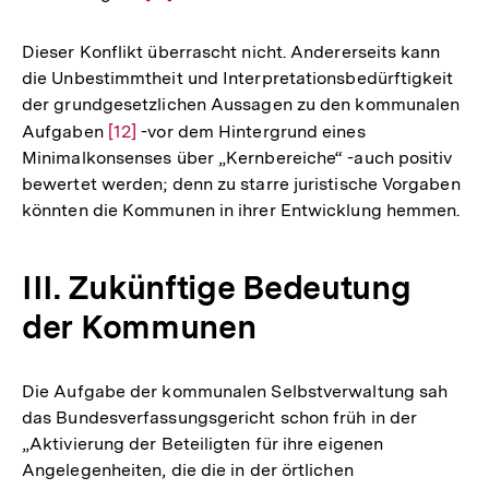
Auflösung
der
Dieser Konflikt überrascht nicht. Andererseits kann
Fußnote
die Unbestimmtheit und Interpretationsbedürftigkeit
der grundgesetzlichen Aussagen zu den kommunalen
Aufgaben
Zur
[12]
-vor dem Hintergrund eines
Minimalkonsenses über „Kernbereiche“ -auch positiv
Auflösung
bewertet werden; denn zu starre juristische Vorgaben
der
könnten die Kommunen in ihrer Entwicklung hemmen.
Fußnote
III. Zukünftige Bedeutung
der Kommunen
Die Aufgabe der kommunalen Selbstverwaltung sah
das Bundesverfassungsgericht schon früh in der
„Aktivierung der Beteiligten für ihre eigenen
Angelegenheiten, die die in der örtlichen