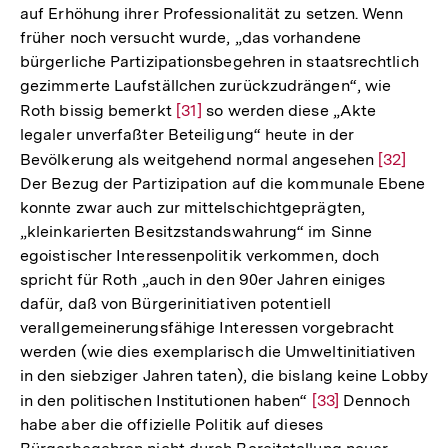
auf Erhöhung ihrer Professionalität zu setzen. Wenn
früher noch versucht wurde, „das vorhandene
bürgerliche Partizipationsbegehren in staatsrechtlich
gezimmerte Laufställchen zurückzudrängen“, wie
Roth bissig bemerkt
Zur
[31]
so werden diese „Akte
legaler unverfaßter Beteiligung“ heute in der
Auflösung
Bevölkerung als weitgehend normal angesehen
Zur
[32]
der
Der Bezug der Partizipation auf die kommunale Ebene
Auflösun
Fußnote
konnte zwar auch zur mittelschichtgeprägten,
der
„kleinkarierten Besitzstandswahrung“ im Sinne
Fußnote
egoistischer Interessenpolitik verkommen, doch
spricht für Roth „auch in den 90er Jahren einiges
dafür, daß von Bürgerinitiativen potentiell
verallgemeinerungsfähige Interessen vorgebracht
werden (wie dies exemplarisch die Umweltinitiativen
in den siebziger Jahren taten), die bislang keine Lobby
in den politischen Institutionen haben“
Zur
[33]
Dennoch
habe aber die offizielle Politik auf dieses
Auflösung