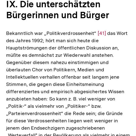
IX. Die unterschätzten
Bürgerinnen und Bürger
Bekanntlich war „Politikverdrossenheit“
Zur
[41]
das Wort
des Jahres 1992; hört man sich heute die
Auflösung
Hauptströmungen der öffentlichen Diskussion an,
der
müßte es demnächst zur Wiederwahl anstehen.
Fußnote
Gegenüber diesem nahezu einstimmigen und
überlauten Chor von Politikern, Medien und
Intellektuellen verhallen offenbar seit langem jene
Stimmen, die gegen diese Einheitsmeinung
differenziertes und empirisch abgesichertes Wissen
anzubieten haben: So kann z. B. viel weniger von
„Politik-“ als vielmehr von „Politiker-“ bzw.
„Parteienverdrossenheit“ die Rede sein; die Gründe
für diese Verdrossenheiten liegen weit weniger in
jenem den Endsechzigern zugeschriebenen
„Werteverfall" in der Bevölkerung als vielmehr in einem