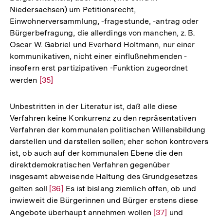
Niedersachsen) um Petitionsrecht,
Einwohnerversammlung, -fragestunde, -antrag oder
Bürgerbefragung, die allerdings von manchen, z. B.
Oscar W. Gabriel und Everhard Holtmann, nur einer
kommunikativen, nicht einer einflußnehmenden -
insofern erst partizipativen -Funktion zugeordnet
werden
Zur
[35]
Auflösung
der
Unbestritten in der Literatur ist, daß alle diese
Fußnote
Verfahren keine Konkurrenz zu den repräsentativen
Verfahren der kommunalen politischen Willensbildung
darstellen und darstellen sollen; eher schon kontrovers
ist, ob auch auf der kommunalen Ebene die den
direktdemokratischen Verfahren gegenüber
insgesamt abweisende Haltung des Grundgesetzes
gelten soll
Zur
[36]
Es ist bislang ziemlich offen, ob und
inwieweit die Bürgerinnen und Bürger erstens diese
Auflösung
Angebote überhaupt annehmen wollen
Zur
[37]
und
der