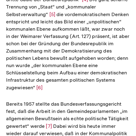
Trennung von „Staat“ und „kommunaler
Auflösung
Selbstverwaltung“
Zur
[5]
die vordemokratischem Denken
der
entspricht und leicht das Bild einer „unpolitischen“
Auflösung
Fußnote
kommunalen Ebene aufkommen läßt, war zwar noch
der
in der Weimarer Verfassung (Art. 127) präsent, ist aber
Fußnote
schon bei der Gründung der Bundesrepublik im
Zusammenhang mit der Demokratisierung des
politischen Lebens bewußt aufgehoben worden; denn
nun wurde „der kommunalen Ebene eine
Schlüsselstellung beim Aufbau einer demokratischen
Infrastruktur des gesamten politischen Systems
zugewiesen“
Zur
[6]
Auflösung
der
Bereits 1957 stellte das Bundesverfassungsgericht
Fußnote
fest, daß die Arbeit in den Gemeindeparlamenten „im
allgemeinen Bewußtsein als echte politische Tätigkeit
gewertet“ werde
Zur
[7]
Dabei wird bis heute immer
wieder darauf verwiesen, daß in der Kommunalpolitik
Auflösung