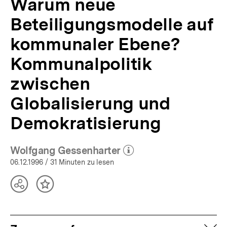
Warum neue
Beteiligungsmodelle auf
kommunaler Ebene?
Kommunalpolitik
zwischen
Globalisierung und
Demokratisierung
Wolfgang Gessenharter
(Mehr zum Autor)
öffnen
06.12.1996
/ 31 Minuten zu lesen
Teilen
Inhalt
Optionen
merken
anzeigen