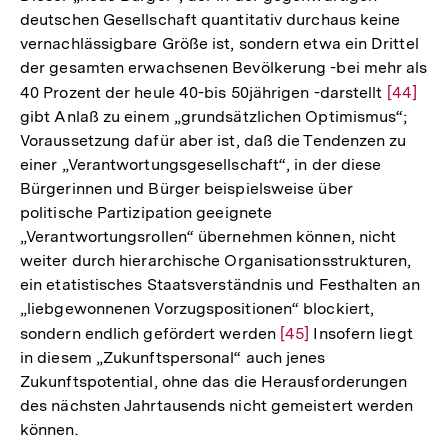
Fußnot
deutschen Gesellschaft quantitativ durchaus keine
vernachlässigbare Größe ist, sondern etwa ein Drittel
der gesamten erwachsenen Bevölkerung -bei mehr als
40 Prozent der heule 40-bis 50jährigen -darstellt
Zur
[44]
gibt Anlaß zu einem „grundsätzlichen Optimismus“;
Auflösu
Voraussetzung dafür aber ist, daß die Tendenzen zu
der
einer „Verantwortungsgesellschaft“, in der diese
Fußnot
Bürgerinnen und Bürger beispielsweise über
politische Partizipation geeignete
„Verantwortungsrollen“ übernehmen können, nicht
weiter durch hierarchische Organisationsstrukturen,
ein etatistisches Staatsverständnis und Festhalten an
„liebgewonnenen Vorzugspositionen“ blockiert,
sondern endlich gefördert werden
Zur
[45]
Insofern liegt
in diesem „Zukunftspersonal“ auch jenes
Auflösung
Zukunftspotential, ohne das die Herausforderungen
der
des nächsten Jahrtausends nicht gemeistert werden
Fußnote
Zum
können.
Seite