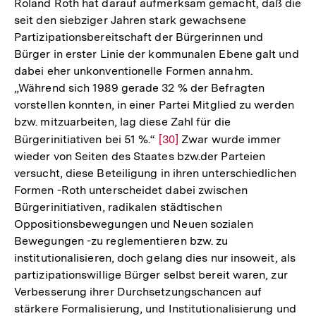
Roland Roth hat darauf aufmerksam gemacht, daß die
seit den siebziger Jahren stark gewachsene
Partizipationsbereitschaft der Bürgerinnen und
Bürger in erster Linie der kommunalen Ebene galt und
dabei eher unkonventionelle Formen annahm.
„Während sich 1989 gerade 32 % der Befragten
vorstellen konnten, in einer Partei Mitglied zu werden
bzw. mitzuarbeiten, lag diese Zahl für die
Bürgerinitiativen bei 51 %.“
Zur
[30]
Zwar wurde immer
wieder von Seiten des Staates bzw.der Parteien
Auflösung
versucht, diese Beteiligung in ihren unterschiedlichen
der
Formen -Roth unterscheidet dabei zwischen
Fußnote
Bürgerinitiativen, radikalen städtischen
Oppositionsbewegungen und Neuen sozialen
Bewegungen -zu reglementieren bzw. zu
institutionalisieren, doch gelang dies nur insoweit, als
partizipationswillige Bürger selbst bereit waren, zur
Verbesserung ihrer Durchsetzungschancen auf
stärkere Formalisierung, und Institutionalisierung und