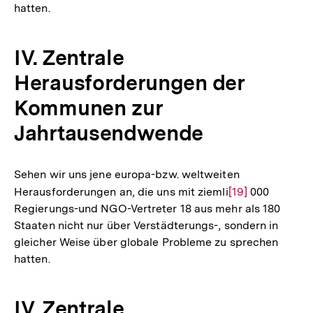
hatten.
Fußnote
IV. Zentrale
Herausforderungen der
Kommunen zur
Jahrtausendwende
Sehen wir uns jene europa-bzw. weltweiten
Herausforderungen an, die uns mit ziemli
Zur
[19]
000
Regierungs-und NGO-Vertreter 18 aus mehr als 180
Auflösung
Staaten nicht nur über Verstädterungs-, sondern in
der
gleicher Weise über globale Probleme zu sprechen
Fußnote
hatten.
IV. Zentrale