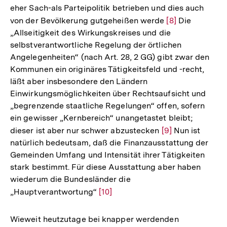
eher Sach-als Parteipolitik betrieben und dies auch
der
von der Bevölkerung gutgeheißen werde
Zur
[8]
Die
Fußnote
„Allseitigkeit des Wirkungskreises und die
Auflösung
selbstverantwortliche Regelung der örtlichen
der
Angelegenheiten“ (nach Art. 28, 2 GG) gibt zwar den
Fußnote
Kommunen ein originäres Tätigkeitsfeld und -recht,
läßt aber insbesondere den Ländern
Einwirkungsmöglichkeiten über Rechtsaufsicht und
„begrenzende staatliche Regelungen“ offen, sofern
ein gewisser „Kernbereich“ unangetastet bleibt;
dieser ist aber nur schwer abzustecken
Zur
[9]
Nun ist
natürlich bedeutsam, daß die Finanzausstattung der
Auflösung
Gemeinden Umfang und Intensität ihrer Tätigkeiten
der
stark bestimmt. Für diese Ausstattung aber haben
Fußnote
wiederum die Bundesländer die
„Hauptverantwortung“
Zur
[10]
Auflösung
der
Wieweit heutzutage bei knapper werdenden