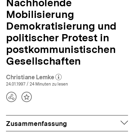
Nachholende
Mobilisierung
Demokratisierung und
politischer Protest in
postkommunistischen
Gesellschaften
Christiane Lemke
(Mehr zum Autor)
öffnen
24.01.1997
/ 24 Minuten zu lesen
Teilen
Inhalt
Optionen
merken
anzeigen
auf
Zusammenfassung