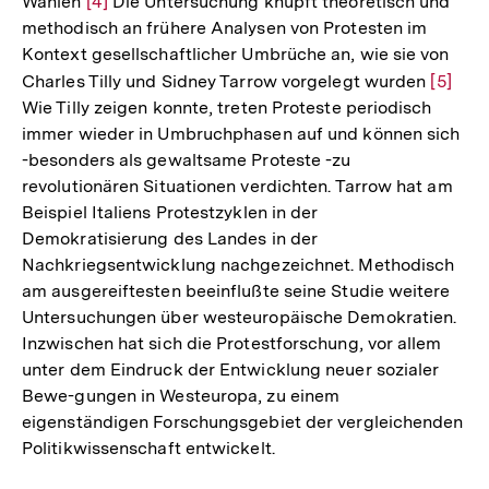
Wahlen
Zur
[4]
Die Untersuchung knüpft theoretisch und
methodisch an frühere Analysen von Protesten im
Auflösung
Kontext gesellschaftlicher Umbrüche an, wie sie von
der
Charles Tilly und Sidney Tarrow vorgelegt wurden
Zur
[5]
Fußnote
Wie Tilly zeigen konnte, treten Proteste periodisch
Auflös
immer wieder in Umbruchphasen auf und können sich
der
-besonders als gewaltsame Proteste -zu
Fußnot
revolutionären Situationen verdichten. Tarrow hat am
Beispiel Italiens Protestzyklen in der
Demokratisierung des Landes in der
Nachkriegsentwicklung nachgezeichnet. Methodisch
am ausgereiftesten beeinflußte seine Studie weitere
Untersuchungen über westeuropäische Demokratien.
Inzwischen hat sich die Protestforschung, vor allem
unter dem Eindruck der Entwicklung neuer sozialer
Bewe-gungen in Westeuropa, zu einem
eigenständigen Forschungsgebiet der vergleichenden
Politikwissenschaft entwickelt.