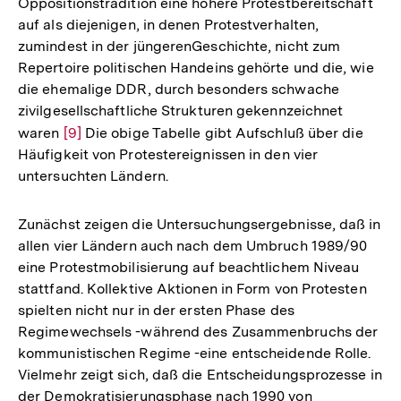
Oppositionstradition eine höhere Protestbereitschaft
auf als diejenigen, in denen Protestverhalten,
zumindest in der jüngerenGeschichte, nicht zum
Repertoire politischen Handeins gehörte und die, wie
die ehemalige DDR, durch besonders schwache
zivilgesellschaftliche Strukturen gekennzeichnet
waren
Zur
[9]
Die obige Tabelle gibt Aufschluß über die
Häufigkeit von Protestereignissen in den vier
Auflösung
untersuchten Ländern.
der
Fußnote
Zunächst zeigen die Untersuchungsergebnisse, daß in
allen vier Ländern auch nach dem Umbruch 1989/90
eine Protestmobilisierung auf beachtlichem Niveau
stattfand. Kollektive Aktionen in Form von Protesten
spielten nicht nur in der ersten Phase des
Regimewechsels -während des Zusammenbruchs der
kommunistischen Regime -eine entscheidende Rolle.
Vielmehr zeigt sich, daß die Entscheidungsprozesse in
der Demokratisierungsphase nach 1990 von