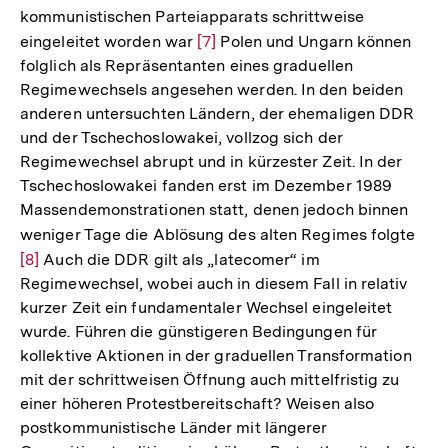
kommunistischen Parteiapparats schrittweise
eingeleitet worden war
Zur
[7]
Polen und Ungarn können
folglich als Repräsentanten eines graduellen
Auflösung
Regimewechsels angesehen werden. In den beiden
der
anderen untersuchten Ländern, der ehemaligen DDR
Fußnote
und der Tschechoslowakei, vollzog sich der
Regimewechsel abrupt und in kürzester Zeit. In der
Tschechoslowakei fanden erst im Dezember 1989
Massendemonstrationen statt, denen jedoch binnen
weniger Tage die Ablösung des alten Regimes folgte
Zur
[8]
Auch die DDR gilt als „latecomer“ im
Auf
Regimewechsel, wobei auch in diesem Fall in relativ
der
kurzer Zeit ein fundamentaler Wechsel eingeleitet
Fuß
wurde. Führen die günstigeren Bedingungen für
kollektive Aktionen in der graduellen Transformation
mit der schrittweisen Öffnung auch mittelfristig zu
einer höheren Protestbereitschaft? Weisen also
postkommunistische Länder mit längerer