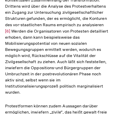
kontextualen Zusammenhang der Transformation.
Drittens wird über die Analyse des Protestverhaltens
ein Zugang zur Untersuchung zivilgesellschaftlicher
Strukturen gefunden, der es ermöglicht, die Konturen
des vor-staatlichen Raums empirisch zu analysieren
Zur
[6]
Werden die Organisatoren von Protesten detailliert
Aufl
erhoben, dann kann beispielsweise das
der
Mobilisierungspotential von neuen sozialen
Fußn
Bewegungsgruppen ermittelt werden, wodurch es
möglich wird, Rückschlüsse auf die Vitalität der
Zivilgesellschaft zu ziehen. Auch läßt sich feststellen,
inwiefern die Oppositions-und Bürgergruppen der
Umbruchzeit in der postrevolutionären Phase noch
aktiv sind, selbst wenn sie im
Institutionalisierungsprozeß politisch marginalisiert
wurden.
Protestformen können zudem Aussagen darüber
ermöglichen, inwiefern „zivile“, das heißt gewalt-freie