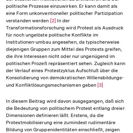
politische Prozesse einzuwirken. Er kann damit als
eine Form unkonventioneller politischer Partizipation
verstanden werden
Zur
[2]
In der
Transformationsforschung wird Protest als Ausdruck
Auflösung
für noch ungelöste politische Konflikte im
der
Institutionen-umbau angesehen, da typischerweise
Fußnote
diejenigen Gruppen zum Mittel des Protests greifen,
die ihre Interessen nicht oder nur ungenügend im
politischen Prozeß repräsentiert sehen. Zugleich kann
der Verlauf eines Protestzyklus Aufschluß über die
Konsolidierung von demokratischen Willensbildungs-
und Konfliktlösungsmechanismen geben
Zur
[3]
Auflösung
der
In diesem Beitrag wird davon ausgegangen, daß sich
Fußnote
die Bedeutung von politischem Protest entlang dreier
Dimensionen definieren läßt. Erstens, da die
Protestmobilisierung eine zumindest rudimentäre
Bildung von Gruppenidentitäten einschließt, zeigen