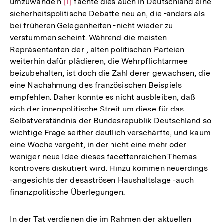
umzuwandeln
Zur
[1]
fachte dies auch in Deutschland eine
sicherheitspolitische Debatte neu an, die -anders als
Auflösung
bei früheren Gelegenheiten -nicht wieder zu
der
verstummen scheint. Während die meisten
Fußnote
Repräsentanten der , alten politischen Parteien
weiterhin dafür plädieren, die Wehrpflichtarmee
beizubehalten, ist doch die Zahl derer gewachsen, die
eine Nachahmung des französischen Beispiels
empfehlen. Daher konnte es nicht ausbleiben, daß
sich der innenpolitische Streit um diese für das
Selbstverständnis der Bundesrepublik Deutschland so
wichtige Frage seither deutlich verschärfte, und kaum
eine Woche vergeht, in der nicht eine mehr oder
weniger neue Idee dieses facettenreichen Themas
kontrovers diskutiert wird. Hinzu kommen neuerdings
-angesichts der desaströsen Haushaltslage -auch
finanzpolitische Überlegungen.
In der Tat verdienen die im Rahmen der aktuellen