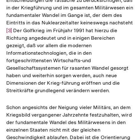
Entscheidungen die Tatsache zu berücksichtigen, daß
in der Kriegführung und im gesamten Militärwesen ein
fundamentaler Wandel im Gange ist, der dem des
Eintritts in das Nuklearzeitalter keineswegs nachsteht
Zur
[3]
Der Golfkrieg im Frühjahr 1991 hat hierzu die
Richtung angedeutet und in einigen Bereichen
Auflösung
gezeigt, daß vor allem die modernen
der
Informationstechnologien, die in den
Fußnote
fortgeschrittensten Wirtschafts-und
Gesellschaftssystemen für rasanten Wandel gesorgt
haben und weiterhin sorgen werden, auch neue
Dimensionen der Krieg-führung eröffnen und die
Streitkräfte grundlegend verändern werden.
Schon angesichts der Neigung vieler Militärs, an dem
Kriegsbild vergangener Jahrzehnte festzuhalten, wird
der fundamentale Wandel des Militärwesens in den
einzelnen Staaten nicht mit der gleichen
Geschwindigkeit ablaufen. Dabei ist die Orientierung