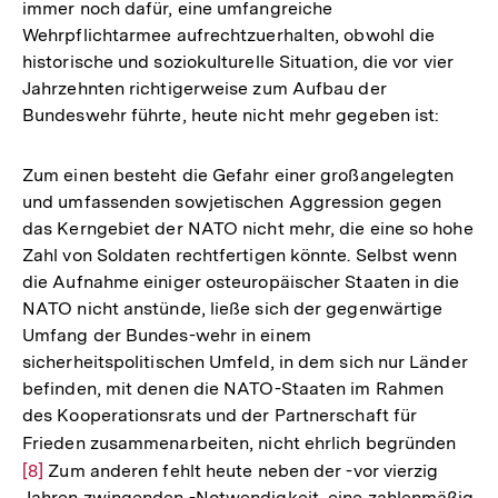
immer noch dafür, eine umfangreiche
Wehrpflichtarmee aufrechtzuerhalten, obwohl die
historische und soziokulturelle Situation, die vor vier
Jahrzehnten richtigerweise zum Aufbau der
Bundeswehr führte, heute nicht mehr gegeben ist:
Zum einen besteht die Gefahr einer großangelegten
und umfassenden sowjetischen Aggression gegen
das Kerngebiet der NATO nicht mehr, die eine so hohe
Zahl von Soldaten rechtfertigen könnte. Selbst wenn
die Aufnahme einiger osteuropäischer Staaten in die
NATO nicht anstünde, ließe sich der gegenwärtige
Umfang der Bundes-wehr in einem
sicherheitspolitischen Umfeld, in dem sich nur Länder
befinden, mit denen die NATO-Staaten im Rahmen
des Kooperationsrats und der Partnerschaft für
Frieden zusammenarbeiten, nicht ehrlich begründen
Zur
[8]
Zum anderen fehlt heute neben der -vor vierzig
Aufl
Zum
Seite
Jahren zwingenden -Notwendigkeit, eine zahlenmäßig