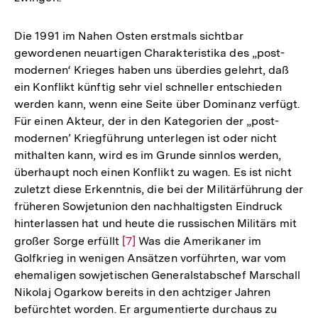
Die 1991 im Nahen Osten erstmals sichtbar
gewordenen neuartigen Charakteristika des „post-
modernen‘ Krieges haben uns überdies gelehrt, daß
ein Konflikt künftig sehr viel schneller entschieden
werden kann, wenn eine Seite über Dominanz verfügt.
Für einen Akteur, der in den Kategorien der „post-
modernen’ Kriegführung unterlegen ist oder nicht
mithalten kann, wird es im Grunde sinnlos werden,
überhaupt noch einen Konflikt zu wagen. Es ist nicht
zuletzt diese Erkenntnis, die bei der Militärführung der
früheren Sowjetunion den nachhaltigsten Eindruck
hinterlassen hat und heute die russischen Militärs mit
großer Sorge erfüllt
Zur
[7]
Was die Amerikaner im
Golfkrieg in wenigen Ansätzen vorführten, war vom
Auflösung
ehemaligen sowjetischen Generalstabschef Marschall
der
Nikolaj Ogarkow bereits in den achtziger Jahren
Fußnote
befürchtet worden. Er argumentierte durchaus zu