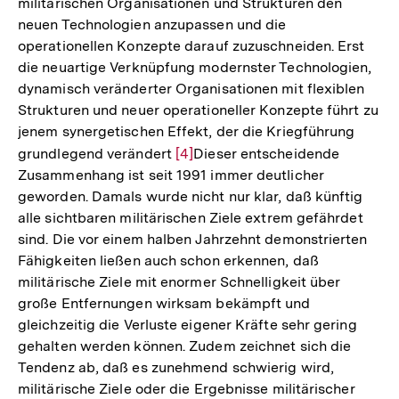
militärischen Organisationen und Strukturen den
neuen Technologien anzupassen und die
operationellen Konzepte darauf zuzuschneiden. Erst
die neuartige Verknüpfung modernster Technologien,
dynamisch veränderter Organisationen mit flexiblen
Strukturen und neuer operationeller Konzepte führt zu
jenem synergetischen Effekt, der die Kriegführung
grundlegend verändert
Zur
[4]
Dieser entscheidende
Zusammenhang ist seit 1991 immer deutlicher
Auflösung
geworden. Damals wurde nicht nur klar, daß künftig
der
alle sichtbaren militärischen Ziele extrem gefährdet
Fußnote
sind. Die vor einem halben Jahrzehnt demonstrierten
Fähigkeiten ließen auch schon erkennen, daß
militärische Ziele mit enormer Schnelligkeit über
große Entfernungen wirksam bekämpft und
gleichzeitig die Verluste eigener Kräfte sehr gering
gehalten werden können. Zudem zeichnet sich die
Tendenz ab, daß es zunehmend schwierig wird,
militärische Ziele oder die Ergebnisse militärischer