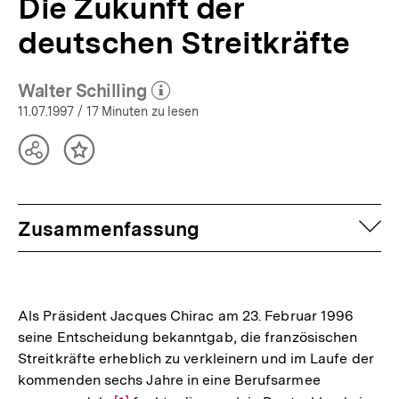
Die Zukunft der
deutschen Streitkräfte
Walter Schilling
(Mehr zum Autor)
öffnen
11.07.1997
/ 17 Minuten zu lesen
Teilen
Inhalt
Optionen
merken
anzeigen
auf
Zusammenfassung
Als Präsident Jacques Chirac am 23. Februar 1996
seine Entscheidung bekanntgab, die französischen
Streitkräfte erheblich zu verkleinern und im Laufe der
kommenden sechs Jahre in eine Berufsarmee