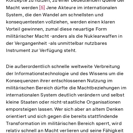
Konzepte zu nutzen, zu einer bedeutenden Quelle der
Macht werden
Zur
[5]
Jene Akteure im internationalen
System, die den Wandel am schnellsten und
Auflösung
konsequentesten vollziehen, werden einen klaren
der
Vorteil gewinnen, zumal diese neuartige Form
Fußnote
militärischer Macht -anders als die Nuklearwaffen in
der Vergangenheit -als unmittelbar nutzbares
Instrument zur Verfügung steht.
Die außerordentlich schnelle weltweite Verbreitung
der Informationstechnologie und des Wissens um die
Konsequenzen ihrer entschlossenen Nutzung im
militärischen Bereich dürfte die Machtbeziehungen im
internationalen System deutlich verändern und selbst
kleine Staaten oder nicht-staatliche Organisationen
emporsteigen lassen. Wer sich aber an altem Denken
orientiert und sich gegen die bereits stattfindende
Transformation im militärischen Bereich sperrt, wird
relativ schnell an Macht verlieren und seine Fähigkeit