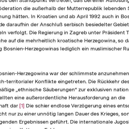
glos den Standpunkt vertreten, daß bei einer Auflösun
öderation die außerhalb der Mutterrepublik lebenden
ung hätten. In Kroatien und ab April 1992 auch in Bo
 daraufhin der Anschluß serbisch besiedelter Gebiet
teln verfolgt. Die Regierung in Zagreb unter Präsident
che auf die mehrheitlich kroatische Herzegowina, so d
g Bosnien-Herzegowinas lediglich ein muslimischer R
Bosnien-Herzegowina war der schlimmste anzunehmend
ch-territorialer Konflikte eingetreten. Die Rückkehr de
äßige „ethnische Säuberungen“ zur exklusiven nation
tellten eine außerordentliche Herausforderung an die
haft dar
Zur
[1]
Die schier endlose Verzögerung eines ent
icht nur zu einer unnötig langen Dauer des Krieges, s
Auflösung
genden Ergebnissen geführt. Die internationale Jugos
der