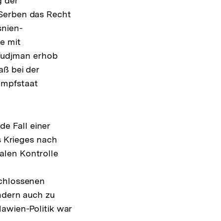
g der
 Serben das Recht
snien-
e mit
 Tudjman erhob
aß bei der
umpfstaat
e Fall einer
s Krieges nach
alen Kontrolle
schlossenen
ondern auch zu
lawien-Politik war