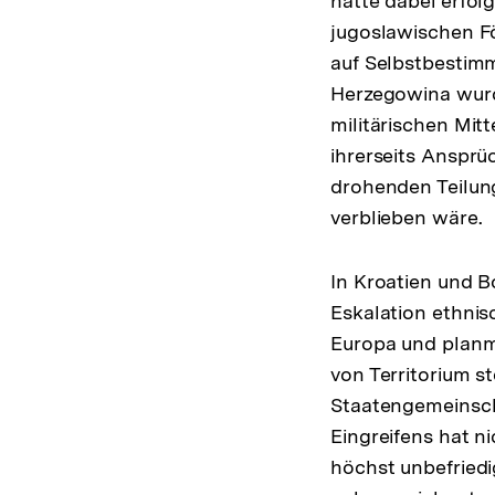
hatte dabei erfol
jugoslawischen F
auf Selbstbestimm
Herzegowina wurde
militärischen Mit
ihrerseits Ansprü
drohenden Teilun
verblieben wäre.
In Kroatien und 
Eskalation ethnis
Europa und planm
von Territorium s
Staatengemeinsc
Eingreifens hat n
höchst unbefriedi