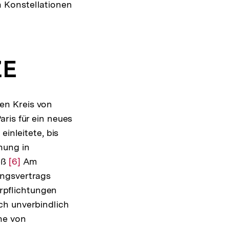
 Konstellationen
ZE
en Kreis von
ris für ein neues
inleitete, bis
nung in
eß
Zur
[6]
Am
ungsvertrags
Auflösung
rpflichtungen
der
ch unverbindlich
Fußnote
Zur
he von
Auflösung