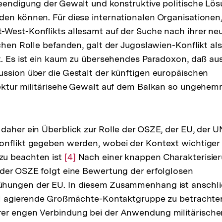
eendigung der Gewalt und konstruktive politische Lö
en können. Für diese internationalen Organisationen,
West-Konflikts allesamt auf der Suche nach ihrer ne
chen Rolle befanden, galt der Jugoslawien-Konflikt als 
t. Es ist ein kaum zu übersehendes Paradoxon, daß a
ssion über die Gestalt der künftigen europäischen
ektur militärisehe Gewalt auf dem Balkan so ungehem
daher ein Überblick zur Rolle der OSZE, der EU, der
nflikt gegeben werden, wobei der Kontext wichtiger i
u beachten ist
Zur
[4]
Nach einer knappen Charakterisier
der OSZE folgt eine Bewertung der erfolglosen
Auflösung
hungen der EU. In diesem Zusammenhang ist anschli
der
ell agierende Großmächte-Kontaktgruppe zu betracht
Fußnote
er engen Verbindung bei der Anwendung militärische