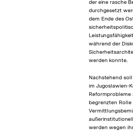
der eine rasche B
durchgesetzt werd
dem Ende des Ost-
sicherheitspolitis
Leistungsfähigkei
während der Disku
Sicherheitsarchit
werden konnte.
Nachstehend soll 
im Jugoslawien-Ko
Reformprobleme z
begrenzten Rolle 
Vermittlungsbemü
außerinstitution
werden wegen ihr