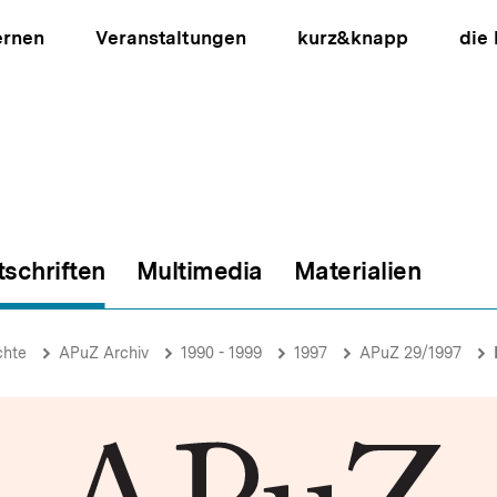
ernen
Veranstaltungen
kurz&knapp
die
tschriften
Multimedia
Materialien
ion
chte
APuZ Archiv
1990 - 1999
1997
APuZ 29/1997