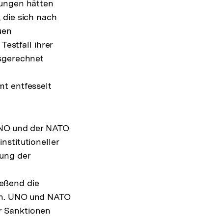
sungen hätten
 die sich nach
uen
Testfall ihrer
usgerechnet
mt entfesselt
 UNO und der NATO
nstitutioneller
ung der
eßend die
en. UNO und NATO
r Sanktionen