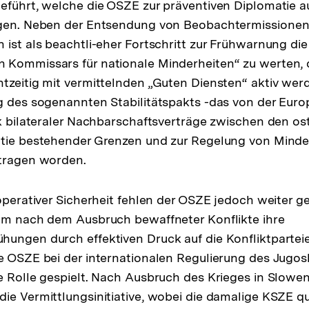
eführt, welche die OSZE zur präventiven Diplomatie a
igen. Neben der Entsendung von Beobachtermissionen
 ist als beachtli-eher Fortschritt zur Frühwarnung die
 Kommissars für nationale Minderheiten“ zu werten, d
tzeitig mit vermittelnden „Guten Diensten“ aktiv we
g des sogenannten Stabilitätspakts -das von der Eur
rk bilateraler Nachbarschaftsverträge zwischen den o
ntie bestehender Grenzen und zur Regelung von Minde
rtragen worden.
ooperativer Sicherheit fehlen der OSZE jedoch weiter 
 um nach dem Ausbruch bewaffneter Konflikte ihre
ungen durch effektiven Druck auf die Konfliktpartei
e OSZE bei der internationalen Regulierung des Jugos
e Rolle gespielt. Nach Ausbruch des Krieges in Slowe
ie Vermittlungsinitiative, wobei die damalige KSZE qu