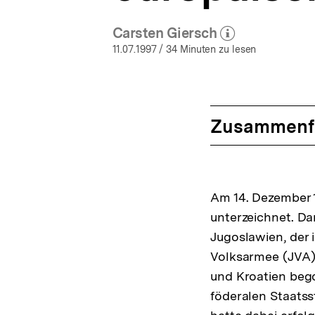
Carsten Giersch
(Mehr zum Autor)
öffnen
11.07.1997
/ 34 Minuten zu lesen
Zusammenf
Am 14. Dezember 1
unterzeichnet. Da
Jugoslawien, der 
Volksarmee (JVA)
und Kroatien beg
föderalen Staatss