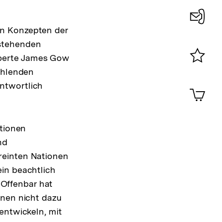
en Konzepten der
Konta
 stehenden
0
xperte James Gow
ehlenden
Merklist
ansehen
ntwortlich
0
Artik
im
Shop-
Warenko
utionen
ansehen
nd
reinten Nationen
in beachtlich
Offenbar hat
onen nicht dazu
entwickeln, mit