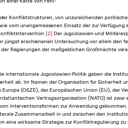
n einer Kette von Fehl-
Fußnote
r Konfliktstrukturen, von unzureichenden politisch
owie vom unangemessenen Einsatz der zur Verfügung
onfliktintervention
Zur
[2]
Der Jugoslawien-und Militäre
iner jüngst erschienenen Untersuchung vor allem den f
Auflösung
en der Regierungen der maßgeblichen Großmächte vera
der
Fußnote
ng
e internationale Jugoslawien-Politik gaben die Instit
erheit ab. Im Namen der Organisation für Sicherheit u
 Europa (OSZE), der Europäischen Union (EU), der Ve
datlantischen Vertragsorganisation (NATO) ist zwar e
 von Interventionsformen zur Anwendung gekommen. 
aterale Zusammenarbeit in und zwischen den Instituti
m eine wirksame Strategie zur Konfliktregulierung zu 