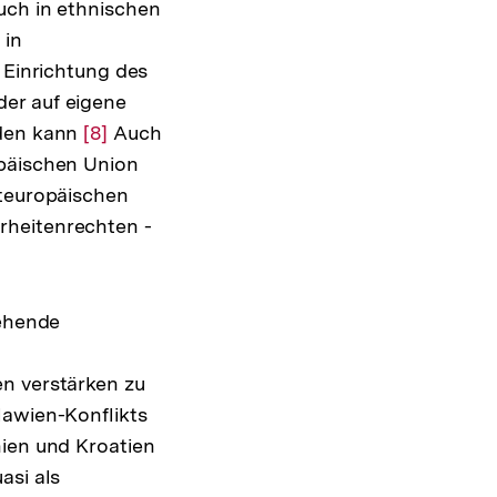
uch in ethnischen
der
 in
Fußnote
 Einrichtung des
er auf eigene
rden kann
Zur
[8]
Auch
opäischen Union
Auflösung
steuropäischen
der
rheitenrechten -
Fußnote
gehende
en verstärken zu
lawien-Konflikts
nien und Kroatien
asi als