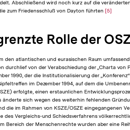
lt. Abschließend wird noch kurz auf die veränderten
 die zum Friedensschluß von Dayton führten
Zur
[5]
Auflösung
der
grenzte Rolle der OS
Fußnote
em den atlantischen und eurasischen Raum umfassend
n durchlief von der Verabschiedung der „Charta von Pa
r 1990, der die Institutionalisierung der „Konferenz“ e
ipfeltreffen im Dezember 1994, auf dem die Umbenen
OSZE) erfolgte, einen erstaunlichen Entwicklungsproz
us änderte sich wegen des weiterhin fehlenden Gründ
und die im Rahmen von KSZE/OSZE eingegangenen Ve
 des Vergleichs-und Schiedsverfahrens völkerrechtli
m Bereich der Menschenrechte wurden aber eine Rei