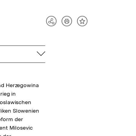
Artikel
Teilen
Inhalt
drucken
Optionen
merken
anzeigen
aufklappen
und Herzegowina
rieg in
goslawischen
liken Slowenien
eform der
ent Milosevic