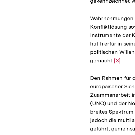
gekennzeichnet vo
Wahrnehmungen de
Konfliktlösung s
Instrumente der K
hat hierfür in se
politischen Will
gemacht
Zur
[3]
Auflösu
der
Den Rahmen für di
Fußnote
europäischer Sich
Zuammenarbeit in
(UNO) und der Nor
breites Spektrum
jedoch die multil
geführt, gemeinsa