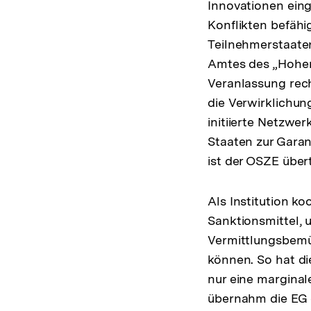
Innovationen eing
Konflikten befäh
Teilnehmerstaaten
Amtes des „Hohen
Veranlassung rech
die Verwirklichun
initiierte Netzwe
Staaten zur Gara
ist der OSZE übe
Als Institution k
Sanktionsmittel,
Vermittlungsbemüh
können. So hat di
nur eine marginal
übernahm die EG d