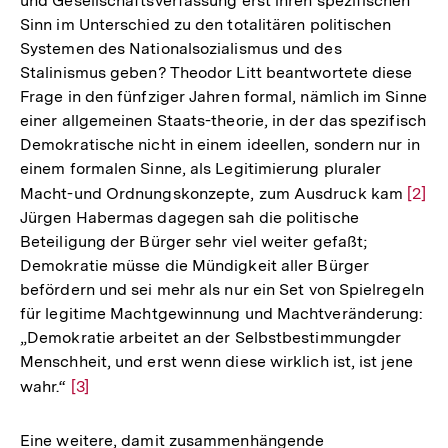
und Gesellschaftsverfassung erst ihren spezifischen
Sinn im Unterschied zu den totalitären politischen
Systemen des Nationalsozialismus und des
Stalinismus geben? Theodor Litt beantwortete diese
Frage in den fünfziger Jahren formal, nämlich im Sinne
einer allgemeinen Staats-theorie, in der das spezifisch
Demokratische nicht in einem ideellen, sondern nur in
einem formalen Sinne, als Legitimierung pluraler
Macht-und Ordnungskonzepte, zum Ausdruck kam
Zur
[2]
Jürgen Habermas dagegen sah die politische
Aufl
Beteiligung der Bürger sehr viel weiter gefaßt;
der
Demokratie müsse die Mündigkeit aller Bürger
Fußn
befördern und sei mehr als nur ein Set von Spielregeln
für legitime Machtgewinnung und Machtveränderung:
„Demokratie arbeitet an der Selbstbestimmungder
Menschheit, und erst wenn diese wirklich ist, ist jene
wahr.“
Zur
[3]
Auflösung
der
Eine weitere, damit zusammenhängende