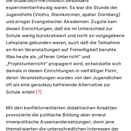
die didaktisch-methodisch besonders
experimentierfreudig waren. Es war die Stunde der
Jugendhöfe (Vlotho, Steinkimmen, später Dörnberg)
und einiger Evangelischer Akademien. Zugute kam
diesen Einrichtungen, daß sie im Unterschied zur
Schule wenig bürokratisiert und nicht an vorgegebene
Lehrpläne gebunden waren, auch daß die Teilnahme
an ihren Veranstaltungen auf Freiwilligkeit beruhte.
Was heute als „offener Unterricht“ und
„Projektunterricht“ propagiert wird, entwickelte sich
damals in diesen Einrichtungen in vielfältiger Form;
deren Veranstaltungen wurden von den Jugendlichen
oft als eine geradezu befreiende Alternative zur
Schule erlebt
Zur
[7]
Auflösung
der
Mit den konfliktorientierten didaktischen Ansätzen
Fußnote
provozierte die politische Bildung aber erneut
innenpolitische Auseinandersetzungen, denn jene
thematisierten die unterschiedlichen Interessen der