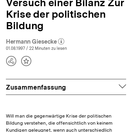
Versuch einer Bilanz Zur
Krise der politischen
Bildung
Hermann Giesecke
(Mehr zum Autor)
öffnen
01.08.1997
/ 22 Minuten zu lesen
Teilen
Inhalt
Optionen
merken
anzeigen
auf
Zusammenfassung
Will man die gegenwärtige Krise der politischen
Bildung verstehen, die offensichtlich von keinem
Kundigen geleugnet, wenn auch unterschiedlich