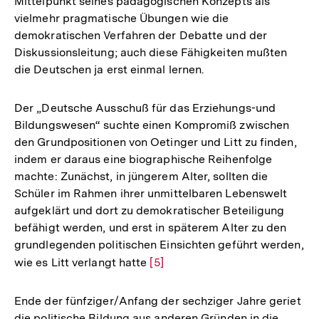
Mittelpunkt seines pädagogischen Konzepts als
vielmehr pragmatische Übungen wie die
demokratischen Verfahren der Debatte und der
Diskussionsleitung; auch diese Fähigkeiten mußten
die Deutschen ja erst einmal lernen.
Der „Deutsche Ausschuß für das Erziehungs-und
Bildungswesen“ suchte einen Kompromiß zwischen
den Grundpositionen von Oetinger und Litt zu finden,
indem er daraus eine biographische Reihenfolge
machte: Zunächst, in jüngerem Alter, sollten die
Schüler im Rahmen ihrer unmittelbaren Lebenswelt
aufgeklärt und dort zu demokratischer Beteiligung
befähigt werden, und erst in späterem Alter zu den
grundlegenden politischen Einsichten geführt werden,
wie es Litt verlangt hatte
Zur
[5]
Auflösung
der
Ende der fünfziger/Anfang der sechziger Jahre geriet
Fußnote
die politische Bildung aus anderen Gründen in die