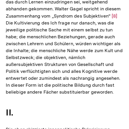
das durch Lernen einzudringen sei, weitgehend
abhanden gekommen. Walter Gagel spricht in diesem
Zusammenhang vom „Syndrom des Subjektiven“
Zur
[8]
Die Kultivierung des Ich frage nur danach, was die
Auflösu
jeweilige politische Sache mit einem selbst zu tun
der
habe; die menschlichen Beziehungen, gerade auch
Fußnot
zwischen Lehrern und Schülern, würden wichtiger als
die Inhalte; die menschliche Nähe werde zum Kult und
Selbstzweck; die objektiven, nämlich
außersubjektiven Strukturen von Gesellschaft und
Politik verflüchtigten sich und alles Kognitive werde
entwertet oder zumindest als nachrangig angesehen.
In dieser Form ist die politische Bildung durch fast
beliebige andere Fächer substituierbar geworden.
II.