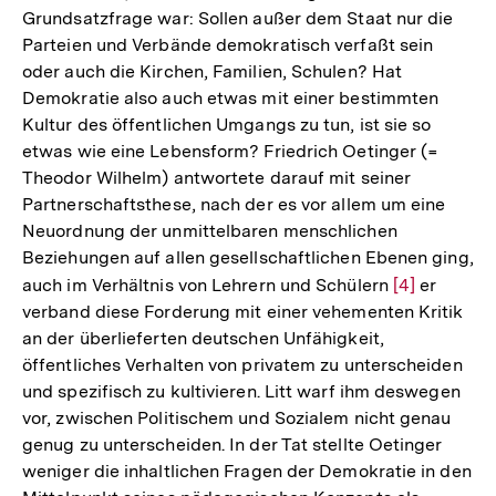
Fußnote
Grundsatzfrage war: Sollen außer dem Staat nur die
Parteien und Verbände demokratisch verfaßt sein
oder auch die Kirchen, Familien, Schulen? Hat
Demokratie also auch etwas mit einer bestimmten
Kultur des öffentlichen Umgangs zu tun, ist sie so
etwas wie eine Lebensform? Friedrich Oetinger (=
Theodor Wilhelm) antwortete darauf mit seiner
Partnerschaftsthese, nach der es vor allem um eine
Neuordnung der unmittelbaren menschlichen
Beziehungen auf allen gesellschaftlichen Ebenen ging,
auch im Verhältnis von Lehrern und Schülern
Zur
[4]
er
verband diese Forderung mit einer vehementen Kritik
Auflösung
an der überlieferten deutschen Unfähigkeit,
der
öffentliches Verhalten von privatem zu unterscheiden
Fußnote
und spezifisch zu kultivieren. Litt warf ihm deswegen
vor, zwischen Politischem und Sozialem nicht genau
genug zu unterscheiden. In der Tat stellte Oetinger
weniger die inhaltlichen Fragen der Demokratie in den