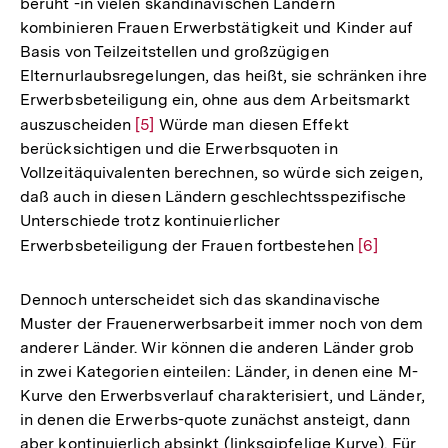
beruht -in vielen skandinavischen Ländern
kombinieren Frauen Erwerbstätigkeit und Kinder auf
Basis von Teilzeitstellen und großzügigen
Elternurlaubsregelungen, das heißt, sie schränken ihre
Erwerbsbeteiligung ein, ohne aus dem Arbeitsmarkt
auszuscheiden
Zur
[5]
Würde man diesen Effekt
berücksichtigen und die Erwerbsquoten in
Auflösung
Vollzeitäquivalenten berechnen, so würde sich zeigen,
der
daß auch in diesen Ländern geschlechtsspezifische
Fußnote
Unterschiede trotz kontinuierlicher
Erwerbsbeteiligung der Frauen fortbestehen
Zur
[6]
Auflösung
der
Dennoch unterscheidet sich das skandinavische
Fußnote
Muster der Frauenerwerbsarbeit immer noch von dem
anderer Länder. Wir können die anderen Länder grob
in zwei Kategorien einteilen: Länder, in denen eine M-
Kurve den Erwerbsverlauf charakterisiert, und Länder,
in denen die Erwerbs-quote zunächst ansteigt, dann
aber kontinuierlich absinkt (linksgipfelige Kurve). Für