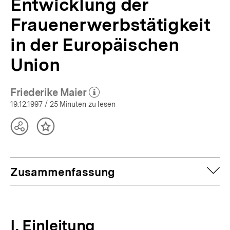
Entwicklung der
Frauenerwerbstätigkeit
in der Europäischen
Union
Friederike Maier
(Mehr zum Autor)
öffnen
19.12.1997
/ 25 Minuten zu lesen
Teilen
Inhalt
Optionen
merken
anzeigen
auf
Zusammenfassung
I. Einleitung