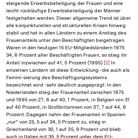
steigende Erwerbsbeteiligung der Frauen und eine
leicht rückläufige Erwerbsbeteiligung der Männer
festgehalten werden. Dieser allgemeine Trend ist über
alle konjunkturellen und strukturellen Krisen hinweg
stabil und hat in allen Ländern zu einem Anstieg des
Frauenanteils unter den Beschäftigten beigetragen.
Waren in den heutigen 15 EU-Mitgliedsländern 1975
34, 6 Prozent aller Beschäftigten Frauen, so stieg ihr
Anteil inzwischen auf 41, 5 Prozent (1995)
Zur
[2]
In
einzelnen Ländern ist diese Entwicklung -die auch als
Auflösung
Femini-sierung des Beschäftigungssystems
der
bezeichnet wird -sehr deutlich ausgeprägt: In den
Fußnote
Niederlanden stieg der Frauenanteil zwischen 1975
und 1995 von 27, 6 auf 40, 1 Prozent, in Belgien von 31
auf 40 Prozent, in Großbritannien von 37, 7 auf 44, 6
Prozent. Dagegen nahm der Frauenanteil in Spanien
„nur“ von 25, 5 auf 34, 5 Prozent zu, stieg in
Griechenland von 30, 1 auf 35, 9 Prozent und blieb
auch in Italien mit 35, 5 Prozent unter dem EU-