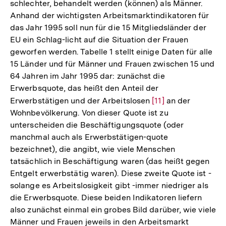
schlechter, behandelt werden (können) als Männer.
Anhand der wichtigsten Arbeitsmarktindikatoren für
das Jahr 1995 soll nun für die 15 Mitgliedsländer der
EU ein Schlag-licht auf die Situation der Frauen
geworfen werden. Tabelle 1 stellt einige Daten für alle
15 Länder und für Männer und Frauen zwischen 15 und
64 Jahren im Jahr 1995 dar: zunächst die
Erwerbsquote, das heißt den Anteil der
Erwerbstätigen und der Arbeitslosen
Zur
[11]
an der
Wohnbevölkerung. Von dieser Quote ist zu
Auflösung
unterscheiden die Beschäftigungsquote (oder
der
manchmal auch als Erwerbstätigen-quote
Fußnote
bezeichnet), die angibt, wie viele Menschen
tatsächlich in Beschäftigung waren (das heißt gegen
Entgelt erwerbstätig waren). Diese zweite Quote ist -
solange es Arbeitslosigkeit gibt -immer niedriger als
die Erwerbsquote. Diese beiden Indikatoren liefern
also zunächst einmal ein grobes Bild darüber, wie viele
Männer und Frauen jeweils in den Arbeitsmarkt