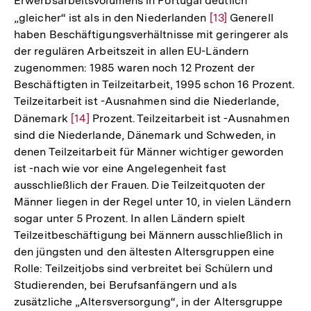
Erwerbsarbeitsvolumens in Portugal deutlich
„gleicher“ ist als in den Niederlanden
Zur
[13]
Generell
haben Beschäftigungsverhältnisse mit geringerer als
Auflösung
der regulären Arbeitszeit in allen EU-Ländern
der
zugenommen: 1985 waren noch 12 Prozent der
Fußnote
Beschäftigten in Teilzeitarbeit, 1995 schon 16 Prozent.
Teilzeitarbeit ist -Ausnahmen sind die Niederlande,
Dänemark
Zur
[14]
Prozent. Teilzeitarbeit ist -Ausnahmen
sind die Niederlande, Dänemark und Schweden, in
Auflösung
denen Teilzeitarbeit für Männer wichtiger geworden
der
ist -nach wie vor eine Angelegenheit fast
Fußnote
ausschließlich der Frauen. Die Teilzeitquoten der
Männer liegen in der Regel unter 10, in vielen Ländern
sogar unter 5 Prozent. In allen Ländern spielt
Teilzeitbeschäftigung bei Männern ausschließlich in
den jüngsten und den ältesten Altersgruppen eine
Rolle: Teilzeitjobs sind verbreitet bei Schülern und
Studierenden, bei Berufsanfängern und als
Zum
zusätzliche „Altersversorgung“, in der Altersgruppe
Seite