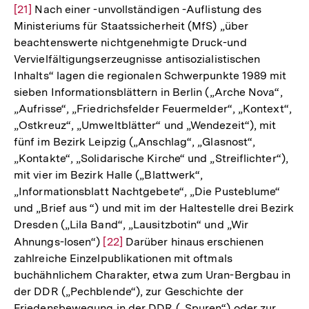
[21]
Nach einer -unvollständigen -Auflistung des
Au
Ministeriums für Staatssicherheit (MfS) „über
de
beachtenswerte nichtgenehmigte Druck-und
Fu
Vervielfältigungserzeugnisse antisozialistischen
Inhalts“ lagen die regionalen Schwerpunkte 1989 mit
sieben Informationsblättern in Berlin („Arche Nova“,
„Aufrisse“, „Friedrichsfelder Feuermelder“, „Kontext“,
„Ostkreuz“, „Umweltblätter“ und „Wendezeit“), mit
fünf im Bezirk Leipzig („Anschlag“, „Glasnost“,
„Kontakte“, „Solidarische Kirche“ und „Streiflichter“),
mit vier im Bezirk Halle („Blattwerk“,
„Informationsblatt Nachtgebete“, „Die Pusteblume“
und „Brief aus “) und mit im der Haltestelle drei Bezirk
Dresden („Lila Band“, „Lausitzbotin“ und „Wir
Ahnungs-losen“)
Zur
[22]
Darüber hinaus erschienen
zahlreiche Einzelpublikationen mit oftmals
Auflösung
buchähnlichem Charakter, etwa zum Uran-Bergbau in
der
der DDR („Pechblende“), zur Geschichte der
Fußnote
Friedensbewegung in der DDR („Spuren“) oder zur