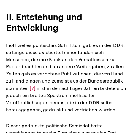
Auflösung
der
II. Entstehung und
Fußnote
Entwicklung
Inoffizielles politisches Schrifttum gab es in der DDR,
so lange diese existierte. Immer fanden sich
Menschen, die ihre Kritik an den Verhältnissen zu
Papier brachten und an andere Weitergaben; zu allen
Zeiten gab es verbotene Publikationen, die von Hand
zu Hand gingen und zumeist aus der Bundesrepublik
stammten
Zur
[7]
Erst in den achtziger Jahren bildete sich
jedoch ein breites Spektrum inoffizieller
Auflösung
Veröffentlichungen heraus, die in der DDR selbst
der
herausgegeben, gedruckt und vertrieben wurden.
Fußnote
Dieser gedruckte politische Samisdat hatte
verschiedene Wurzeln: Zum einen war er eine Fort-