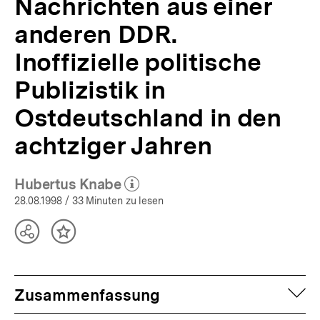
Nachrichten aus einer
bpb.de
anderen DDR.
Inoffizielle politische
Publizistik in
Ostdeutschland in den
achtziger Jahren
Hubertus Knabe
(Mehr zum Autor)
öffnen
28.08.1998
/ 33 Minuten zu lesen
Teilen
Inhalt
Optionen
merken
anzeigen
auf
Zusammenfassung