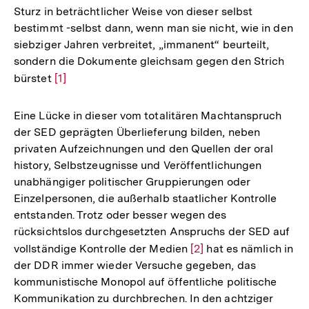
Sturz in beträchtlicher Weise von dieser selbst
bestimmt -selbst dann, wenn man sie nicht, wie in den
siebziger Jahren verbreitet, „immanent“ beurteilt,
sondern die Dokumente gleichsam gegen den Strich
bürstet
Zur
[1]
Auflösung
der
Eine Lücke in dieser vom totalitären Machtanspruch
Fußnote
der SED geprägten Überlieferung bilden, neben
privaten Aufzeichnungen und den Quellen der oral
history, Selbstzeugnisse und Veröffentlichungen
unabhängiger politischer Gruppierungen oder
Einzelpersonen, die außerhalb staatlicher Kontrolle
entstanden. Trotz oder besser wegen des
rücksichtslos durchgesetzten Anspruchs der SED auf
vollständige Kontrolle der Medien
Zur
[2]
hat es nämlich in
der DDR immer wieder Versuche gegeben, das
Auflösung
kommunistische Monopol auf öffentliche politische
der
Kommunikation zu durchbrechen. In den achtziger
Fußnote