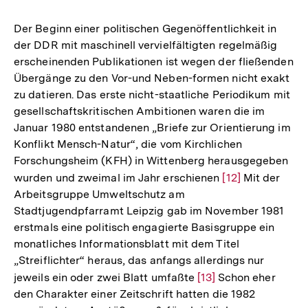
Auflösung
der
Der Beginn einer politischen Gegenöffentlichkeit in
Fußnote
der DDR mit maschinell vervielfältigten regelmäßig
erscheinenden Publikationen ist wegen der fließenden
Übergänge zu den Vor-und Neben-formen nicht exakt
zu datieren. Das erste nicht-staatliche Periodikum mit
gesellschaftskritischen Ambitionen waren die im
Januar 1980 entstandenen „Briefe zur Orientierung im
Konflikt Mensch-Natur“, die vom Kirchlichen
Forschungsheim (KFH) in Wittenberg herausgegeben
wurden und zweimal im Jahr erschienen
Zur
[12]
Mit der
Arbeitsgruppe Umweltschutz am
Auflösung
Stadtjugendpfarramt Leipzig gab im November 1981
der
erstmals eine politisch engagierte Basisgruppe ein
Fußnote
monatliches Informationsblatt mit dem Titel
„Streiflichter“ heraus, das anfangs allerdings nur
jeweils ein oder zwei Blatt umfaßte
Zur
[13]
Schon eher
den Charakter einer Zeitschrift hatten die 1982
Auflösung