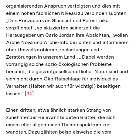
organisierenden Anspruch verfolgten und dies mit
einem hohen fachlichen Niveau zu verbinden suchten:
„Den Prinzipien von Glasnost und Perestroika
verpflichtet“, so skizzierten seinerzeit die
Herausgeber um Carlo Jordan ihre Absichten, „wollen
Arche Nova und Arche-Info berichten und informieren
über Umweltprobleme, -belastungen und -
Zerstörungen in unserem Land . .. Dabei werden
vorrangig solche sozio-ökologischen Probleme
benannt, die gesamtgesellschaftlicher Natur sind und
sich nicht durch Öko-Ratschläge für individuelles
Verhalten (Halten wir auch für wichtig!) beseitigen
lassen.“
Zur
[34]
Auflösung
der
Einen dritten, etwa ähnlich starken Strang von
Fußnote
zunehmender Relevanz bildeten Blätter, die sich
einem eher allgemeinen Themenspektrum zu-
wandten. Dazu zählten beispielsweise die vom