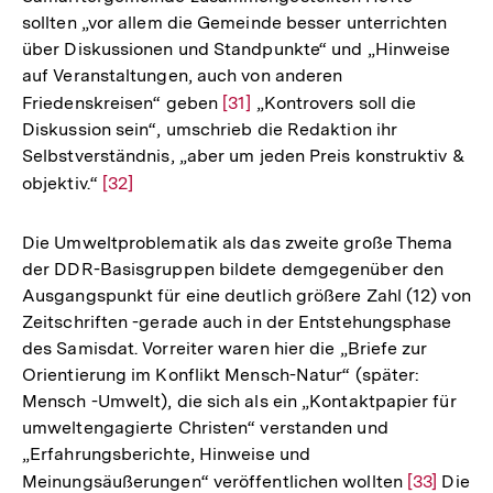
sollten „vor allem die Gemeinde besser unterrichten
Fußnote
über Diskussionen und Standpunkte“ und „Hinweise
auf Veranstaltungen, auch von anderen
Friedenskreisen“ geben
Zur
[31]
„Kontrovers soll die
Diskussion sein“, umschrieb die Redaktion ihr
Auflösung
Selbstverständnis, „aber um jeden Preis konstruktiv &
der
objektiv.“
Zur
[32]
Fußnote
Auflösung
der
Die Umweltproblematik als das zweite große Thema
Fußnote
der DDR-Basisgruppen bildete demgegenüber den
Ausgangspunkt für eine deutlich größere Zahl (12) von
Zeitschriften -gerade auch in der Entstehungsphase
des Samisdat. Vorreiter waren hier die „Briefe zur
Orientierung im Konflikt Mensch-Natur“ (später:
Mensch -Umwelt), die sich als ein „Kontaktpapier für
umweltengagierte Christen“ verstanden und
„Erfahrungsberichte, Hinweise und
Meinungsäußerungen“ veröffentlichen wollten
Zur
[33]
Die