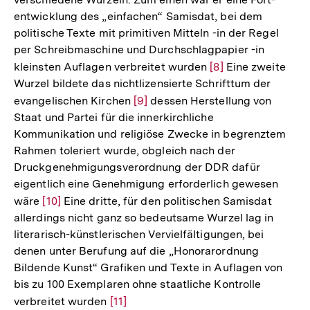
entwicklung des „einfachen“ Samisdat, bei dem
politische Texte mit primitiven Mitteln -in der Regel
per Schreibmaschine und Durchschlagpapier -in
kleinsten Auflagen verbreitet wurden
Zur
[8]
Eine zweite
Wurzel bildete das nichtlizensierte Schrifttum der
Auflösung
evangelischen Kirchen
Zur
[9]
dessen Herstellung von
der
Staat und Partei für die innerkirchliche
Auflösung
Fußnote
Kommunikation und religiöse Zwecke in begrenztem
der
Rahmen toleriert wurde, obgleich nach der
Fußnote
Druckgenehmigungsverordnung der DDR dafür
eigentlich eine Genehmigung erforderlich gewesen
wäre
Zur
[10]
Eine dritte, für den politischen Samisdat
allerdings nicht ganz so bedeutsame Wurzel lag in
Auflösung
literarisch-künstlerischen Vervielfältigungen, bei
der
denen unter Berufung auf die „Honorarordnung
Fußnote
Bildende Kunst“ Grafiken und Texte in Auflagen von
bis zu 100 Exemplaren ohne staatliche Kontrolle
verbreitet wurden
Zur
[11]