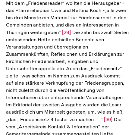
Mit dem „Friedensreader“ wollten die Herausgeber -
das Pfarrerehepaar Uwe und Bettina Koch -„alle zwei
bis drei Monate ein Material zur Friedensarbeit in den
Gemeinden anbieten, und dies an Interessenten in
Thüringen weitergeben“
Zur
[29]
Die zehn bis zwölf Seiten
umfassenden Hefte enthielten Berichte von
Auflösung
Veranstaltungen und überregionalen
der
Zusammenkünften, Reflexionen und Erklärungen zur
Fußnote
kirchlichen Friedensarbeit, Eingaben und
Unterschriftenappelle etc. Auch das „Friedensnetz“
zielte -was schon im Namen zum Ausdruck kommt -
auf eine stärkere Verknüpfung der Friedensgruppen,
nicht zuletzt durch die Veröffentlichung von
Informationen über entsprechende Veranstaltungen.
Im Editorial der zweiten Ausgabe wurden die Leser
ausdrücklich um Mitarbeit gebeten, um, wie es hieß,
„das , Friedensnetz 4 fester zu machen . . ,“
Zur
[30]
Die
vom „Arbeitskreis Kontakt & Information“ der
Auflösung
Samaritergemeinde zusammengestellten Hefte
der