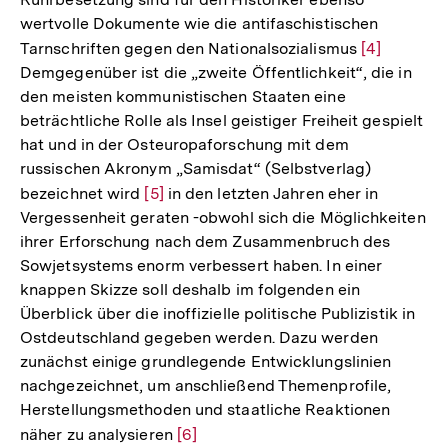
wertvolle Dokumente wie die antifaschistischen
Tarnschriften gegen den Nationalsozialismus
Zur
[4]
Demgegenüber ist die „zweite Öffentlichkeit“, die in
Auflösung
den meisten kommunistischen Staaten eine
der
beträchtliche Rolle als Insel geistiger Freiheit gespielt
Fußnote
hat und in der Osteuropaforschung mit dem
russischen Akronym „Samisdat“ (Selbstverlag)
bezeichnet wird
Zur
[5]
in den letzten Jahren eher in
Vergessenheit geraten -obwohl sich die Möglichkeiten
Auflösung
ihrer Erforschung nach dem Zusammenbruch des
der
Sowjetsystems enorm verbessert haben. In einer
Fußnote
knappen Skizze soll deshalb im folgenden ein
Überblick über die inoffizielle politische Publizistik in
Ostdeutschland gegeben werden. Dazu werden
zunächst einige grundlegende Entwicklungslinien
nachgezeichnet, um anschließend Themenprofile,
Herstellungsmethoden und staatliche Reaktionen
näher zu analysieren
Zur
[6]