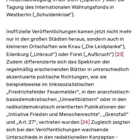
Tagung des Internationalen Währungsfonds in
Westberlin („Schuldenkrise“).
Inoffizielle Veröffentlichungen kamen jetzt nicht mehr
nur in den großen Städten heraus, sondern auch in
kleineren Ortschaften wie Knau („Die Leidplanke“),
Eilenburg („Unkraut“) oder Forst („Aufbruch“)
Zur
[23]
Zudem differenzierte sich das Spektrum der
Auflösung
regelmäßig erscheinenden Blätter in unterschiedlich
der
akzentuierte politische Richtungen, wie sie
Fußnote
beispielsweise im linkssozialistischen
„Friedrichsfelder Feuermelder“, in den anarchistisch-
basisdemokratischen „Umweltblättern“ oder in den
radikaldemokratisch orientierten Publikationen der
„Initiative Frieden und Menschenrechte“, „Grenzfall“
und „Art. 27“, vertreten wurden
Zur
[24]
Zugleich zeigten
sich bei den Veröffentlichungen wachsende
Auflösung
Unterschiede in den redaktionellen Konzepten -
der