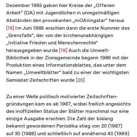
Dezember 1985 gaben hier Kreise der „Offenen
Arbeit“ (OA) mit Jugendlichen in unregelmäßigen
Abständen den provokanten „mOAningstar“ heraus
Zur
[18]
Im Juni 1986 erschien dann die erste Nummer des
Aufl
„Grenzfalls“, der von der kirchenunabhängigen
der
„Initiative Frieden und Menschenrechte“
Fußn
herausgegeben wurde
Zur
[19]
Auch die Umwelt-
Bibliothek in der Zionsgemeinde begann 1986 mit der
Auflösung
Produktion eines Informationsblattes, das unter dem
der
Namen „Umweltblätter“ bald zu einer der wichtigsten
Fußnote
Samisdat-Zeitschriften wurde
Zur
[20]
Auflösung
der
Zu einer Welle politisch motivierter Zeitschriften-
Fußnote
gründungen kam es ab 1987, wobei freilich angesichts
des inoffiziellen Status der Blätter manchmal nur eine
einzige Ausgabe erschien. Die Zahl der bislang
bekannt gewordenen Periodika stieg von 20 (1987)
auf 30 (1988) und schließlich auf annähernd 40 (1989)
Zu