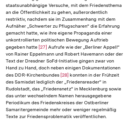
staatsunabhängige Versuche, mit dem Friedensthema
an die Öffentlichkeit zu gehen, außerordentlich
restriktiv, nachdem sie im Zusammenhang mit dem
Aufnäher „Schwerter zu Pflugscharen“ die Erfahrung
gemacht hatte, wie ihre eigene Propaganda einer
unkontrollierten politischen Bewegung Auftrieb
gegeben hatte
Zur
[27]
Aufrufe wie der „Berliner Appell“
von Rainer Eppelmann und Robert Havemann oder der
Auflösung
Text der Dresdner SoFd-Initiative gingen zwar von
der
Hand zu Hand, doch neben einigen Dokumentationen
Fußnote
des DDR-Kirchenbundes
Zur
[28]
konnten in der Frühzeit
des Samisdat lediglich der „Friedensreader“ in
Auflösung
Rudolstadt, das „Friedensnetz“ in Mecklenburg sowie
der
das unter wechselndem Namen herausgegebene
Fußnote
Periodikum des Friedenskreises der Ostberliner
Samaritergemeinde mehr oder weniger regelmäßig
Texte zur Friedensproblematik veröffentlichen.