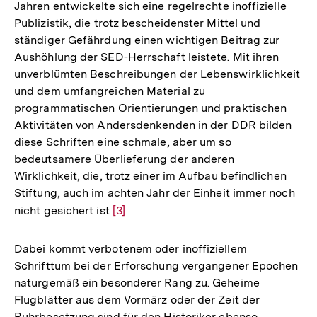
Jahren entwickelte sich eine regelrechte inoffizielle
Publizistik, die trotz bescheidenster Mittel und
ständiger Gefährdung einen wichtigen Beitrag zur
Aushöhlung der SED-Herrschaft leistete. Mit ihren
unverblümten Beschreibungen der Lebenswirklichkeit
und dem umfangreichen Material zu
programmatischen Orientierungen und praktischen
Aktivitäten von Andersdenkenden in der DDR bilden
diese Schriften eine schmale, aber um so
bedeutsamere Überlieferung der anderen
Wirklichkeit, die, trotz einer im Aufbau befindlichen
Stiftung, auch im achten Jahr der Einheit immer noch
nicht gesichert ist
Zur
[3]
Auflösung
der
Dabei kommt verbotenem oder inoffiziellem
Fußnote
Schrifttum bei der Erforschung vergangener Epochen
naturgemäß ein besonderer Rang zu. Geheime
Flugblätter aus dem Vormärz oder der Zeit der
Ruhrbesetzung sind für den Historiker ebenso