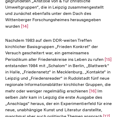
gegründeten „Anstöße von & für christliche
der
Umweltgruppen“, die in Leipzig zusammengestellt
Fußnote
und zunächst ebenfalls unter dem Dach des
Wittenberger Forschungsheimes herausgegeben
wurden
Zur
[14]
Auflösung
der
Nachdem 1983 auf dem DDR-weiten Treffen
Fußnote
kirchlicher Basisgruppen „Frieden Konkret“ der
Versuch gescheitert war, ein gemeinsames
Periodikum aller Friedenskreise ins Leben zu rufen
Zur
[15]
entstanden 1984 mit „Schalom“ in Berlin, „Blattwerk“
Auflö
in Halle, „Friedensnetz“ in Mecklenburg, „Kontakte“ in
der
Leipzig und „Friedensreader“ in Rudolstadt fünf neue
Fußno
regionale Informationsblätter kirchlicher Gruppen, die
mehr oder weniger regelmäßig erschienen
Zur
[16]
Im
selben Jahr kam in Leipzig die erste Ausgabe des
Auflösung
„Anschlags“ heraus, der ein Experimentierfeld für eine
der
neue, unabhängige Kunst und Literatur darstellte,
Fußnote
manchmal aber auch politische Themen ansprach
Zur
[17]