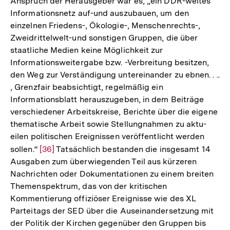
Anspruch der Herausgeber war es, „ein DDR-weites
Informationsnetz auf-und auszubauen, um den
einzelnen Friedens-, Ökologie-, Menschenrechts-,
Zweidrittelwelt-und sonstigen Gruppen, die über
staatliche Medien keine Möglichkeit zur
Informationsweitergabe bzw. -Verbreitung besitzen,
den Weg zur Verständigung untereinander zu ebnen. . ..
, Grenzfair beabsichtigt, regelmäßig ein
Informationsblatt herauszugeben, in dem Beiträge
verschiedener Arbeitskreise, Berichte über die eigene
thematische Arbeit sowie Stellungnahmen zu aktu-
eilen politischen Ereignissen veröffentlicht werden
sollen.“
Zur
[36]
Tatsächlich bestanden die insgesamt 14
Ausgaben zum überwiegenden Teil aus kürzeren
Auflösung
Nachrichten oder Dokumentationen zu einem breiten
der
Themenspektrum, das von der kritischen
Fußnote
Kommentierung offiziöser Ereignisse wie des XL
Parteitags der SED über die Auseinandersetzung mit
der Politik der Kirchen gegenüber den Gruppen bis