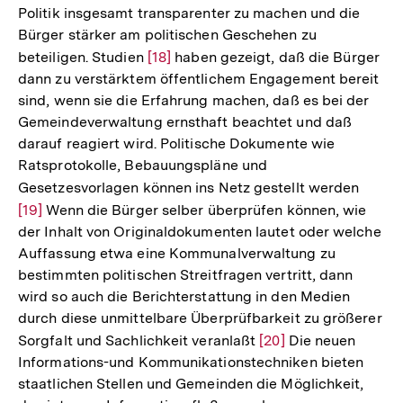
Politik insgesamt transparenter zu machen und die
Bürger stärker am politischen Geschehen zu
beteiligen. Studien
Zur
[18]
haben gezeigt, daß die Bürger
dann zu verstärktem öffentlichem Engagement bereit
Auflösung
sind, wenn sie die Erfahrung machen, daß es bei der
der
Gemeindeverwaltung ernsthaft beachtet und daß
Fußnote
darauf reagiert wird. Politische Dokumente wie
Ratsprotokolle, Bebauungspläne und
Gesetzesvorlagen können ins Netz gestellt werden
Zur
[19]
Wenn die Bürger selber überprüfen können, wie
Auflö
der Inhalt von Originaldokumenten lautet oder welche
der
Auffassung etwa eine Kommunalverwaltung zu
Fußno
bestimmten politischen Streitfragen vertritt, dann
wird so auch die Berichterstattung in den Medien
durch diese unmittelbare Überprüfbarkeit zu größerer
Sorgfalt und Sachlichkeit veranlaßt
Zur
[20]
Die neuen
Informations-und Kommunikationstechniken bieten
Auflösung
staatlichen Stellen und Gemeinden die Möglichkeit,
der