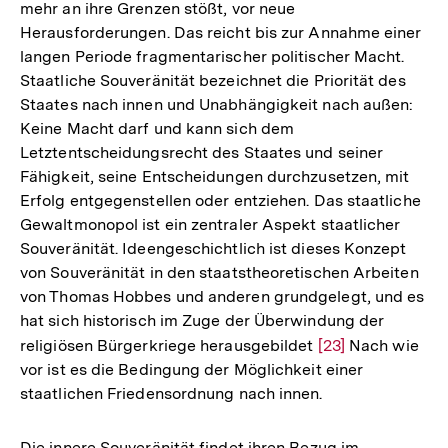
mehr an ihre Grenzen stößt, vor neue
Herausforderungen. Das reicht bis zur Annahme einer
langen Periode fragmentarischer politischer Macht.
Staatliche Souveränität bezeichnet die Priorität des
Staates nach innen und Unabhängigkeit nach außen:
Keine Macht darf und kann sich dem
Letztentscheidungsrecht des Staates und seiner
Fähigkeit, seine Entscheidungen durchzusetzen, mit
Erfolg entgegenstellen oder entziehen. Das staatliche
Gewaltmonopol ist ein zentraler Aspekt staatlicher
Souveränität. Ideengeschichtlich ist dieses Konzept
von Souveränität in den staatstheoretischen Arbeiten
von Thomas Hobbes und anderen grundgelegt, und es
hat sich historisch im Zuge der Überwindung der
religiösen Bürgerkriege herausgebildet
Zur
[23]
Nach wie
vor ist es die Bedingung der Möglichkeit einer
Auflösung
staatlichen Friedensordnung nach innen.
der
Fußnote
Die innere Souveränität findet ihren Bezug im