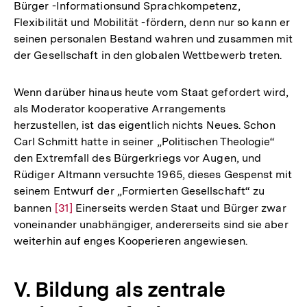
Bürger -Informationsund Sprachkompetenz,
der
Flexibilität und Mobilität -fördern, denn nur so kann er
Fußnote
seinen personalen Bestand wahren und zusammen mit
der Gesellschaft in den globalen Wettbewerb treten.
Wenn darüber hinaus heute vom Staat gefordert wird,
als Moderator kooperative Arrangements
herzustellen, ist das eigentlich nichts Neues. Schon
Carl Schmitt hatte in seiner „Politischen Theologie“
den Extremfall des Bürgerkriegs vor Augen, und
Rüdiger Altmann versuchte 1965, dieses Gespenst mit
seinem Entwurf der „Formierten Gesellschaft“ zu
bannen
Zur
[31]
Einerseits werden Staat und Bürger zwar
voneinander unabhängiger, andererseits sind sie aber
Auflösung
weiterhin auf enges Kooperieren angewiesen.
der
Fußnote
V. Bildung als zentrale