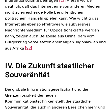
Interaktionsdichte beitrugen
Zur
[21]
Hieran wurde
deutlich, daß das Internet eine von anderen Medien
Auflösung
nicht zu erreichende Rolle bei öffentlichem
der
politischem Handeln spielen kann. Wie wichtig das
Fußnote
Internet als ebenso effektives wie subversives
Nachrichtenmedium für Oppositionskräfte werden
kann, zeigen auch Beispiele aus China, dem vom
Bürgerkrieg verwüsteten ehemaligen Jugoslawien und
aus Afrika
Zur
[22]
Auflösung
der
IV. Die Zukunft staatlicher
Fußnote
Souveränität
Die globale Informationsgesellschaft und die
Grenzenlosigkeit der neuen
Kommunikationstechniken stellt die staatliche
Souveränität, die auch in anderen Bereichen mehr und