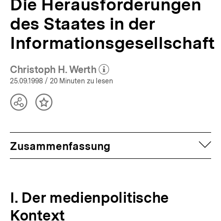
Die Herausforderungen
des Staates in der
Informationsgesellschaft
Christoph H. Werth
(Mehr zum Autor)
öffnen
25.09.1998
/ 20 Minuten zu lesen
Teilen
Inhalt
Optionen
merken
anzeigen
auf
Zusammenfassung
I. Der medienpolitische
Kontext