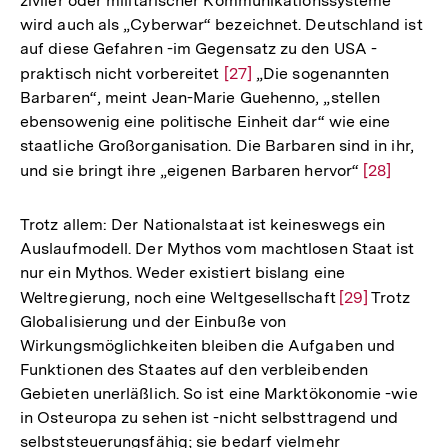
ziviler oder militärischer Kommunikationssysteme
wird auch als „Cyberwar“ bezeichnet. Deutschland ist
auf diese Gefahren -im Gegensatz zu den USA -
praktisch nicht vorbereitet
Zur
[27]
„Die sogenannten
Barbaren“, meint Jean-Marie Guehenno, „stellen
Auflösung
ebensowenig eine politische Einheit dar“ wie eine
der
staatliche Großorganisation. Die Barbaren sind in ihr,
Fußnote
und sie bringt ihre „eigenen Barbaren hervor“
Zur
[28]
Auflösung
der
Trotz allem: Der Nationalstaat ist keineswegs ein
Fußnote
Auslaufmodell. Der Mythos vom machtlosen Staat ist
nur ein Mythos. Weder existiert bislang eine
Weltregierung, noch eine Weltgesellschaft
Zur
[29]
Trotz
Globalisierung und der Einbuße von
Auflösung
Wirkungsmöglichkeiten bleiben die Aufgaben und
der
Funktionen des Staates auf den verbleibenden
Fußnote
Gebieten unerläßlich. So ist eine Marktökonomie -wie
in Osteuropa zu sehen ist -nicht selbsttragend und
selbststeuerungsfähig; sie bedarf vielmehr