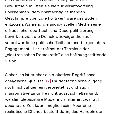
Bewußtsein müßten sie hierfür Verantwortung
übernehmen -dem ohnmächtig raunenden
Geschimpfe über „die Politiker“ wäre der Boden
entzogen. Während die audiovisuellen Medien eine
diffuse, eher oberflächliche Dauerpolitisierung
bewirken, zielt die Demokratie-eigentlich auf
verantwortliche politische Teilhabe und bürgerliches
Engagement. Hier eröffnet der Terminus der
„elektronischen Demokratie“ eine hoffnungsstiftende
Vision.
Sicherlich ist er eher ein plakativer Begriff ohne
analytische Qualität
Zur
[17]
Da der technische Zugang
noch nicht allgemein verbreitet ist und auch
Auflösung
manipulative Eingriffe nicht auszuschließen sind,
der
werden plebiszitäre Modelle via Internet zwar auf
Fußnote
absehbare Zeit kaum möglich sein. Aber eine
realistische Chance besteht darin, das Handeln der