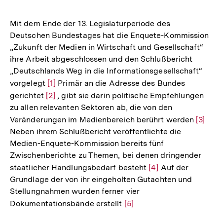
Mit dem Ende der 13. Legislaturperiode des
Deutschen Bundestages hat die Enquete-Kommission
„Zukunft der Medien in Wirtschaft und Gesellschaft“
ihre Arbeit abgeschlossen und den Schlußbericht
„Deutschlands Weg in die Informationsgesellschaft“
vorgelegt
Zur
[1]
Primär an die Adresse des Bundes
gerichtet
Zur
[2]
Auflösung
, gibt sie darin politische Empfehlungen
zu allen relevanten Sektoren ab, die von den
Auflösung
der
Veränderungen im Medienbereich berührt werden
Zur
[3]
der
Fußnote
Neben ihrem Schlußbericht veröffentlichte die
Auflö
Fußnote
Medien-Enquete-Kommission bereits fünf
der
Zwischenberichte zu Themen, bei denen dringender
Fußno
staatlicher Handlungsbedarf besteht
Zur
[4]
Auf der
Grundlage der von ihr eingeholten Gutachten und
Auflösung
Stellungnahmen wurden ferner vier
der
Dokumentationsbände erstellt
Zur
[5]
Fußnote
Auflösung