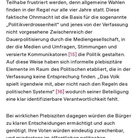
Teilhabe frustriert werden, denn allgemeine Wahlen
finden in der Regel nur alle vier Jahre statt. Diese
faktische Ohnmacht ist die Basis für die sogenannte
„Politikverdrossenheit“ und jenes von der Verfassung
nicht vorgesehene Zwischenreich der
Dauerpolitisierung durch die Mediengesellschaft, in
der die Medien und Umfragen, Stimmungen und
versierte Kommunikatoren
Zur
[15]
die Politik gestalten.
Auf diese Weise haben sich informelle plebiszitäre
Auflösung
Elemente im Raum des Politischen etabliert, die in der
der
Verfassung keine Entsprechung finden. „Das Volk
Fußnote
spielt irgendwie mit, aber nicht nach den Regeln des
politischen Systems“
Zur
[16]
wodurch seiner Beteiligung
eine klar identifizierbare Verantwortlichkeit fehlt.
Auflösung
der
Fußnote
Bei wirklichen Plebisziten dagegen würden die Bürger
zu klaren Entscheidungen ermächtigt und auch
genötigt. Ihre Voten würden eindeutig zurechenbar,
und mindestens im öffentlichen politischen