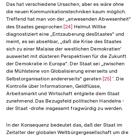
Das hat verschiedene Ursachen, aber es wäre ohne
die neuen Kommunikationstechniken kaum möglich.
Treffend hat man von der „anwesenden Abwesenheit“
des Staates gesprochen
Zur
[24]
Helmut Willke
diagnostiziert eine „Entzauberung desStaates“ und
Auflösung
meint, es sei absehbar, „daß die Krise des Staates
der
sich zu einer Malaise der westlichen Demokratien’
Fußnote
ausweitet mit düsteren Perspektiven für die Zukunft
der Demokratie in Europa“. Der Staat sei „zwischen
die Mühlsteine von Globalisierung einerseits und
Selbstorganisation andererseits“ geraten
Zur
[25]
’. Die
Kontrolle über Informationen, Geldflüsse,
Auflösung
Arbeitsmarkt und Wirtschaft entgleite dem Staat
der
zunehmend. Das Bezugsfeld politischen Handelns -
Fußnote
der Staat -drohe insgesamt fragwürdig zu werden.
In der Konsequenz bedeutet das, daß der Staat im
Zeitalter der globalen Weltbürgergesellschaft um die