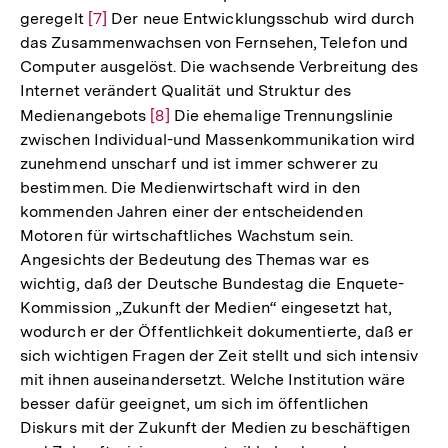
geregelt
Zur
[7]
Der neue Entwicklungsschub wird durch
das Zusammenwachsen von Fernsehen, Telefon und
Auflösung
Computer ausgelöst. Die wachsende Verbreitung des
der
Internet verändert Qualität und Struktur des
Fußnote
Medienangebots
Zur
[8]
Die ehemalige Trennungslinie
zwischen Individual-und Massenkommunikation wird
Auflösung
zunehmend unscharf und ist immer schwerer zu
der
bestimmen. Die Medienwirtschaft wird in den
Fußnote
kommenden Jahren einer der entscheidenden
Motoren für wirtschaftliches Wachstum sein.
Angesichts der Bedeutung des Themas war es
wichtig, daß der Deutsche Bundestag die Enquete-
Kommission „Zukunft der Medien“ eingesetzt hat,
wodurch er der Öffentlichkeit dokumentierte, daß er
sich wichtigen Fragen der Zeit stellt und sich intensiv
mit ihnen auseinandersetzt. Welche Institution wäre
besser dafür geeignet, um sich im öffentlichen
Diskurs mit der Zukunft der Medien zu beschäftigen