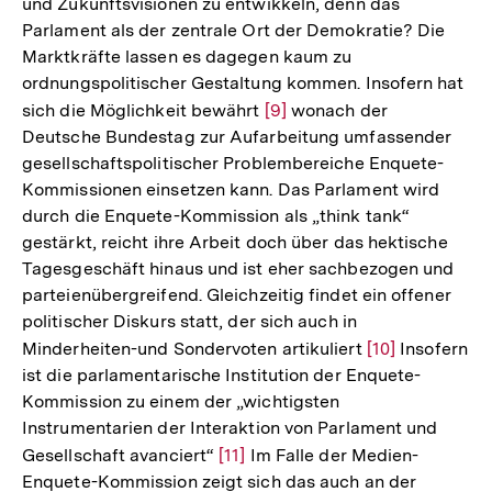
und Zukunftsvisionen zu entwikkeln, denn das
Parlament als der zentrale Ort der Demokratie? Die
Marktkräfte lassen es dagegen kaum zu
ordnungspolitischer Gestaltung kommen. Insofern hat
sich die Möglichkeit bewährt
Zur
[9]
wonach der
Deutsche Bundestag zur Aufarbeitung umfassender
Auflösung
gesellschaftspolitischer Problembereiche Enquete-
der
Kommissionen einsetzen kann. Das Parlament wird
Fußnote
durch die Enquete-Kommission als „think tank“
gestärkt, reicht ihre Arbeit doch über das hektische
Tagesgeschäft hinaus und ist eher sachbezogen und
parteienübergreifend. Gleichzeitig findet ein offener
politischer Diskurs statt, der sich auch in
Minderheiten-und Sondervoten artikuliert
Zur
[10]
Insofern
ist die parlamentarische Institution der Enquete-
Auflösung
Kommission zu einem der „wichtigsten
der
Instrumentarien der Interaktion von Parlament und
Fußnote
Gesellschaft avanciert“
Zur
[11]
Im Falle der Medien-
Enquete-Kommission zeigt sich das auch an der
Auflösung