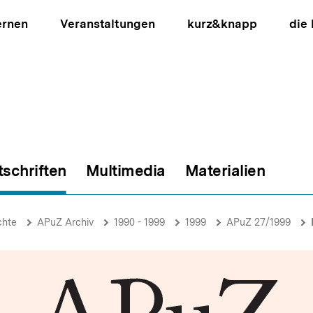
ernen
Veranstaltungen
kurz&knapp
die
tschriften
Multimedia
Materialien
ion
chte
APuZ Archiv
1990 - 1999
1999
APuZ 27/1999