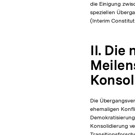
die Einigung zwis
Au
speziellen Überg
de
(Interim Constit
F
II. Die
Meilen
Konsol
Die Übergangsver
ehemaligen Konfli
Demokratisierung
Konsolidierung ve
Transitionsforsc