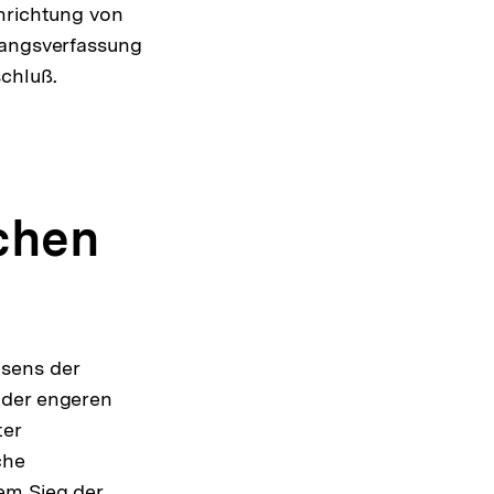
inrichtung von
gangsverfassung
chluß.
chen
nsens der
 der engeren
ter
che
em Sieg der