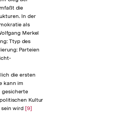
mfaßt die
kturen. In der
mokratie als
 Wolfgang Merkel
ung: Ttyp des
ierung: Parteien
icht-
n
lich die ersten
ne kann im
 gesicherte
olitischen Kultur
 sein wird
Zur
[9]
Auflösung
der
Fußnote