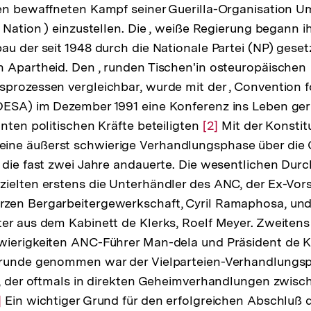
den bewaffneten Kampf seiner Guerilla-Organisation 
 Nation ) einzustellen. Die , weiße Regierung begann i
au der seit 1948 durch die Nationale Partei (NP) geset
 Apartheid. Den , runden Tischen'in osteuropäischen
prozessen vergleichbar, wurde mit der , Convention f
ESA) im Dezember 1991 eine Konferenz ins Leben geru
anten politischen Kräfte beteiligten
Zur
[2]
Mit der Konstit
ne äußerst schwierige Verhandlungsphase über die G
Auflösung
 die fast zwei Jahre andauerte. Die wesentlichen Dur
der
ielten erstens die Unterhändler des ANC, der Ex-Vors
Fußnote
zen Bergarbeitergewerkschaft, Cyril Ramaphosa, und 
er aus dem Kabinett de Klerks, Roelf Meyer. Zweitens
ierigkeiten ANC-Führer Man-dela und Präsident de Kl
Grunde genommen war der Vielparteien-Verhandlungsp
ß, der oftmals in direkten Geheimverhandlungen zwis
r
]
Ein wichtiger Grund für den erfolgreichen Abschluß 