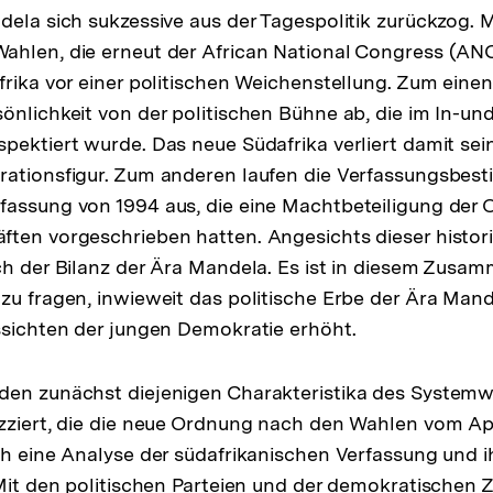
dela sich sukzessive aus der Tagespolitik zurückzog. 
ahlen, die erneut der African National Congress (AN
rika vor einer politischen Weichenstellung. Zum einen 
önlichkeit von der politischen Bühne ab, die im In-un
pektiert wurde. Das neue Südafrika verliert damit sei
rationsfigur. Zum anderen laufen die Verfassungsbe
assung von 1994 aus, die eine Machtbeteiligung der 
ten vorgeschrieben hatten. Angesichts dieser histori
ch der Bilanz der Ära Mandela. Es ist in diesem Zus
zu fragen, inwieweit das politische Erbe der Ära Mand
ssichten der jungen Demokratie erhöht.
den zunächst diejenigen Charakteristika des System
zziert, die die neue Ordnung nach den Wahlen vom Apr
ch eine Analyse der südafrikanischen Verfassung und i
Mit den politischen Parteien und der demokratischen Zi