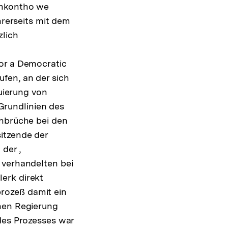
Umkontho we
hrerseits mit dem
zlich
or a Democratic
fen, an der sich
uierung von
rundlinien des
chbrüche bei den
itzende der
der ,
 verhandelten bei
erk direkt
rozeß damit ein
chen Regierung
des Prozesses war