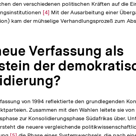
chen den verschiedenen politischen Kräften auf die E
flösung
angsinstitutionen
r
Zur
[4]
Mit der Ausarbeitung einer Über
ution) kam der mühselige Verhandlungsprozeß zum Abs
ußnote
Auflösung
der
Fußnote
 neue Verfassung als
stein der demokratis
idierung?
fassung von 1994 reflektierte den grundlegenden Ko
ktparteien. Zusammen mit den Wahlen leitete sie von
sphase zur Konsolidierungsphase Südafrikas über. Un
rsteht die neuere vergleichende politikwissenschaftli
hung
Zur
[5]
die Phase eines Systemwechsels, die nach ein