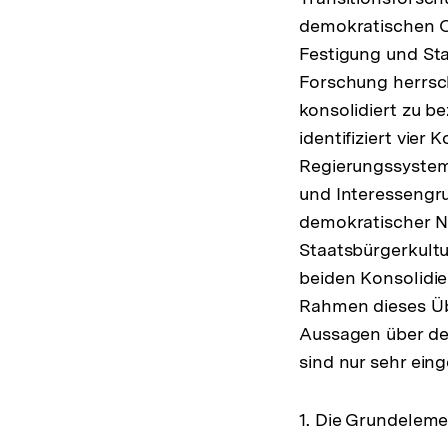
demokratischen Op
Festigung und Sta
Forschung herrsc
konsolidiert zu b
identifiziert vie
Regierungssystems
und Interessengru
demokratischer 
Staatsbürgerkultu
beiden Konsolidie
Rahmen dieses Üb
Aussagen über den
sind nur sehr ein
1. Die Grundelem