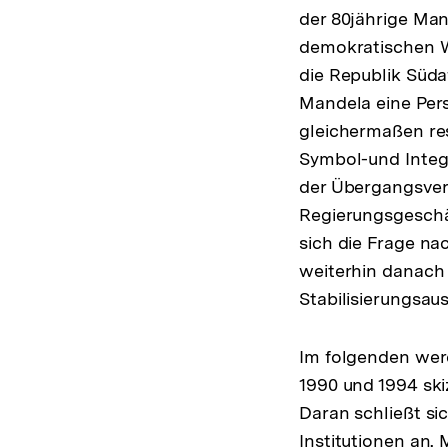
der 80jährige Man
demokratischen W
die Republik Südaf
Mandela eine Pers
gleichermaßen res
Symbol-und Integ
der Übergangsverf
Regierungsgeschäf
sich die Frage na
weiterhin danach 
Stabilisierungsau
Im folgenden wer
1990 und 1994 ski
Daran schließt si
Institutionen an. 