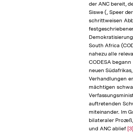
der ANC bereit, 
Siswe (, Speer der
schrittweisen Abb
festgeschriebenen
Demokratisierungs
South Africa (COD
nahezu alle relev
CODESA begann ei
neuen Südafrikas,
Verhandlungen erz
mächtigen schwar
Verfassungsminist
auftretenden Schw
miteinander. Im 
bilateraler Proze
und ANC ablief
Zu
[3