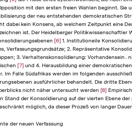
position mit den ersten freien Wahlen beginnt. Sie u
Auflösung
bilisierung der neu entstehenden demokratischen Stru
der
ht dabei kein Konsens, ab welchem Zeitpunkt eine De
Fußnote
ezeichnen ist. Der Heidelberger Politikwissenschaftler
r Konsolidierungsebenen
Zur
[6]
1. Institutioneile Konsolidier
, Verfassungsgrundsätze; 2. Repräsentative Konsolid
Auflösung
ppen; 3. Verhaltenskonsolidierung: Vorhandensein . n
der
Nischen
Zur
[7]
und 4. Herausbildung einer demokratische
Fußnote
r. Im Falle Südafrikas werden im folgenden ausschließ
Auflösung
rungsebenen ausführlicher behandelt. Die dritte Ebe
der
erblicks nicht näher untersucht werden
Fußnote
Zur
[8]
Empirisch
 Stand der Konsolidierung auf der vierten Ebene der p
Auflösung
geschränkt möglich, da dieser Prozeß von langer Dauer
der
Fußnote
ente der neuen Verfassung