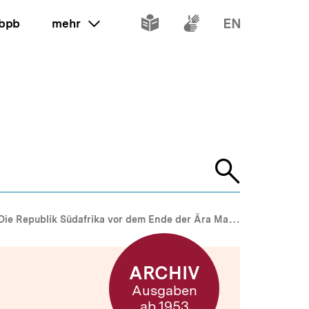
Inhalte
Inhalte
Inhalte
 bpb
mehr
ein oder ausklappen
in
in
in
leichter
Gebärdenspr
Englisch
Sprache
Suche
öffnen
Die Republik Südafrika vor dem Ende der Ära Mandela. Auf dem Wege zur demokratischen Konsolidierung?
ARCHIV
Ausgaben
ab 1953