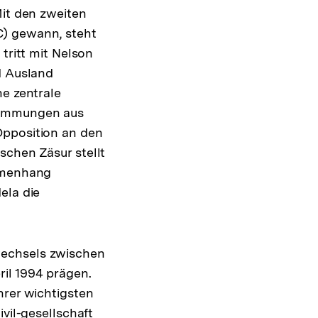
Mit den zweiten
C) gewann, steht
tritt mit Nelson
d Ausland
ne zentrale
stimmungen aus
Opposition an den
schen Zäsur stellt
ammenhang
ela die
wechsels zwischen
il 1994 prägen.
hrer wichtigsten
vil-gesellschaft
Zur