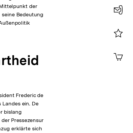
Mittelpunkt der
Auflösung
d seine Bedeutung
der
Konta
Außenpolitik
Fußnote
0
Merklist
ansehen
0
Artik
rtheid
im
Shop-
Warenko
ansehen
sident Frederic de
 Landes ein. De
r bislang
 der Pressezensur
zug erklärte sich