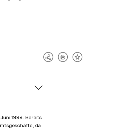
Artikel
Teilen
Inhalt
drucken
Optionen
merken
anzeigen
aufklappen
Juni 1999. Bereits
Amtsgeschäfte, da