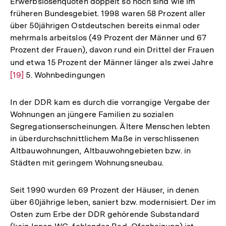
Erwerbslosenquoten doppelt so hoch sind wie im
früheren Bundesgebiet. 1998 waren 58 Prozent aller
über 50jährigen Ostdeutschen bereits einmal oder
mehrmals arbeitslos (49 Prozent der Männer und 67
Prozent der Frauen), davon rund ein Drittel der Frauen
und etwa 15 Prozent der Männer länger als zwei Jahre
Zur
[19]
5. Wohnbedingungen
Au
der
Fu
In der DDR kam es durch die vorrangige Vergabe der
Wohnungen an jüngere Familien zu sozialen
Segregationserscheinungen. Ältere Menschen lebten
in überdurchschnittlichem Maße in verschlissenen
Altbauwohnungen, Altbauwohngebieten bzw. in
Städten mit geringem Wohnungsneubau.
Seit 1990 wurden 69 Prozent der Häuser, in denen
über 60jährige leben, saniert bzw. modernisiert. Der im
Osten zum Erbe der DDR gehörende Substandard