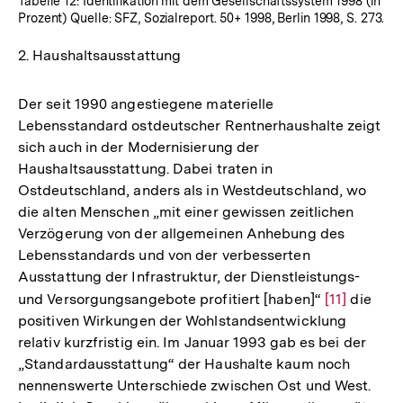
Tabelle 12: Identifikation mit dem Gesellschaftssystem 1998 (in
Prozent) Quelle: SFZ, Sozialreport. 50+ 1998, Berlin 1998, S. 273.
2. Haushaltsausstattung
Der seit 1990 angestiegene materielle
Lebensstandard ostdeutscher Rentnerhaushalte zeigt
sich auch in der Modernisierung der
Haushaltsausstattung. Dabei traten in
Ostdeutschland, anders als in Westdeutschland, wo
die alten Menschen „mit einer gewissen zeitlichen
Verzögerung von der allgemeinen Anhebung des
Lebensstandards und von der verbesserten
Ausstattung der Infrastruktur, der Dienstleistungs-
und Versorgungsangebote profitiert [haben]“
Zur
[11]
die
positiven Wirkungen der Wohlstandsentwicklung
Auflösung
relativ kurzfristig ein. Im Januar 1993 gab es bei der
der
„Standardausstattung“ der Haushalte kaum noch
Fußnote
nennenswerte Unterschiede zwischen Ost und West.