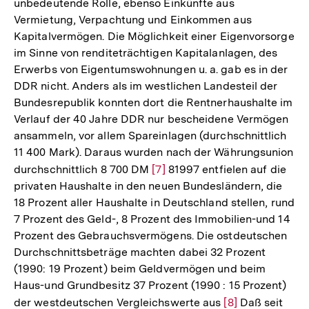
unbedeutende Rolle, ebenso Einkünfte aus
Vermietung, Verpachtung und Einkommen aus
Kapitalvermögen. Die Möglichkeit einer Eigenvorsorge
im Sinne von renditeträchtigen Kapitalanlagen, des
Erwerbs von Eigentumswohnungen u. a. gab es in der
DDR nicht. Anders als im westlichen Landesteil der
Bundesrepublik konnten dort die Rentnerhaushalte im
Verlauf der 40 Jahre DDR nur bescheidene Vermögen
ansammeln, vor allem Spareinlagen (durchschnittlich
11 400 Mark). Daraus wurden nach der Währungsunion
durchschnittlich 8 700 DM
Zur
[7]
81997 entfielen auf die
privaten Haushalte in den neuen Bundesländern, die
Auflösung
18 Prozent aller Haushalte in Deutschland stellen, rund
der
7 Prozent des Geld-, 8 Prozent des Immobilien-und 14
Fußnote
Prozent des Gebrauchsvermögens. Die ostdeutschen
Durchschnittsbeträge machten dabei 32 Prozent
(1990: 19 Prozent) beim Geldvermögen und beim
Haus-und Grundbesitz 37 Prozent (1990 : 15 Prozent)
der westdeutschen Vergleichswerte aus
Zur
[8]
Daß seit