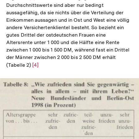
Durchschnittswerte sind aber nur bedingt
Auflösung
aussagefähig, da sie nichts über die Verteilung der
der
Einkommen aussagen und in Ost und West eine völlig
Fußnote
andere Versichertenklientel besteht. So bezieht ein
gutes Drittel der ostdeutschen Frauen eine
Altersrente unter 1 000 und die Hälfte eine Rente
zwischen 1 000 bis 1 500 DM, während fast ein Drittel
der Männer zwischen 2 000 bis 2 500 DM erhält
(Tabelle 2)
Zur
[4]
Auflösung
der
Fußnote
In