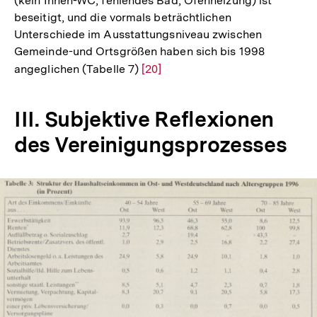
(kein Innen-WC, fehlendes Bad, Ofenheizung) ist
beseitigt, und die vormals beträchtlichen
Unterschiede im Ausstattungsniveau zwischen
Gemeinde-und Ortsgrößen haben sich bis 1998
angeglichen (Tabelle 7)
Zur
[20]
Auflösung
der
III. Subjektive Reflexionen
Fußnote
des Vereinigungsprozesses
In
Lightbox
Zum
öffnen
Seite