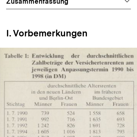
auf
Zusammenfassung
I. Vorbemerkungen
In
Lightbox
öffnen