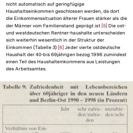
nicht automatisch auf geringfügige
Haushaltseinkommen geschlossen werden, da dort
die Einkommenssituation älterer Frauen stärker als die
der Männer vom Familienstand geprägt ist
Zur
[5]
Die ost-
und westdeutschen Rentner-haushalte unterscheiden
Auflösung
sich weiterhin wesentlich in der Struktur der
der
Einkommen (Tabelle 3)
Zur
[6]
Jeder vierte ostdeutsche
Fußnote
Haushalt der 40-bis 69jährigen bezog 1996 zumindest
Auflösung
einen Teil des Haushalteinkommens aus Leistungen
der
des Arbeitsamtes.
Fußnote