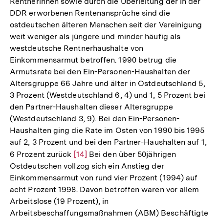
Rentnerinnen sowie durch die Überleitung der in der
Fußno
DDR erworbenen Rentenansprüche sind die
ostdeutschen älteren Menschen seit der Vereinigung
weit weniger als jüngere und minder häufig als
westdeutsche Rentnerhaushalte von
Einkommensarmut betroffen. 1990 betrug die
Armutsrate bei den Ein-Personen-Haushalten der
Altersgruppe 66 Jahre und älter in Ostdeutschland 5,
3 Prozent (Westdeutschland 6, 4) und 1, 5 Prozent bei
den Partner-Haushalten dieser Altersgruppe
(Westdeutschland 3, 9). Bei den Ein-Personen-
Haushalten ging die Rate im Osten von 1990 bis 1995
auf 2, 3 Prozent und bei den Partner-Haushalten auf 1,
6 Prozent zurück
Zur
[14]
Bei den über 50jährigen
Ostdeutschen vollzog sich ein Anstieg der
Auflösung
Einkommensarmut von rund vier Prozent (1994) auf
der
acht Prozent 1998. Davon betroffen waren vor allem
Fußnote
Arbeitslose (19 Prozent), in
Arbeitsbeschaffungsmaßnahmen (ABM) Beschäftigte