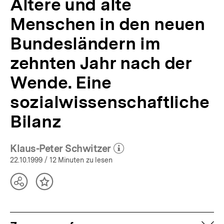
Altere und alte
APuZ
43-
Menschen in den neuen
44/1999
|
Bundesländern im
bpb.de
zehnten Jahr nach der
Wende. Eine
sozialwissenschaftliche
Bilanz
Klaus-Peter Schwitzer
(Mehr zum Autor)
öffnen
22.10.1999
/ 12 Minuten zu lesen
Teilen
Inhalt
Optionen
merken
anzeigen