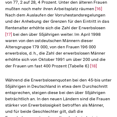
von 77, 2 auf 28, 4 Prozent. Unter den älteren Frauen
mußten noch mehr ihren Arbeitsplatz räumen
Zur
[16]
Nach dem Auslaufen der Vorruhestandsregelungen
Auflösung
und der Anhebung der Grenzen für den Eintritt in das
der
Rentenalter erhöhte sich die Zahl der Erwerbslosen
Zur
Fußnote
[17]
bei den über 55jährigen weiter. Im April 1998
Auflö
waren von den ostdeutschen Männern dieser
der
Altersgruppe 179 000, von den Frauen 196 000
Fußno
erwerbslos, d. h., die Zahl der erwerbslosen Männer
erhöhte sich von Oktober 1991 um über 200 und die
der Frauen um fast 400 Prozent (Tabelle 6)
Zur
[18]
Auflösung
der
Während die Erwerbslosenquoten bei den 45-bis unter
Fußnote
55jährigen in Deutschland in etwa dem Durchschnitt
entsprechen, steigen diese bei den über 55jährigen
beträchtlich an. In den neuen Ländern sind die Frauen
stärker von Erwerbslosigkeit betroffen als Männer,
und für beide Geschlechter gilt, daß die