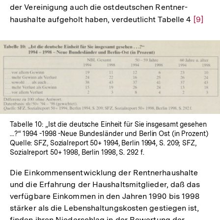
der Vereinigung auch die ostdeutschen Rentner-
Auflösung
haushalte aufgeholt haben, verdeutlicht Tabelle 4
Zur
[9]
der
Auflös
Fußnote
der
Fußnot
In
Lightbox
öffnen
Tabelle 10: „Ist die deutsche Einheit für Sie insgesamt gesehen
...?“ 1994 -1998 -Neue Bundesländer und Berlin Ost (in Prozent)
Quelle: SFZ, Sozialreport 50+ 1994, Berlin 1994, S. 209; SFZ,
Sozialreport 50+ 1998, Berlin 1998, S. 292 f.
Die Einkommensentwicklung der Rentnerhaushalte
und die Erfahrung der Haushaltsmitglieder, daß das
verfügbare Einkommen in den Jahren 1990 bis 1998
stärker als die Lebenshaltungskosten gestiegen ist,
finden ihren Niederschlag in der Bewertung der