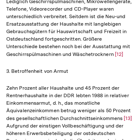
Lediglich Geschirrspülmaschinen, Mikrowellengeräte,
Telefone, Videorecorder und CD-Player waren
unterschiedlich verbreitet. Seitdem ist die Neu-und
Ersatzausstattung der Haushalte mit langlebigen
Gebrauchsgütern für Hauswirtschaft und Freizeit in
Ostdeutschland fortgeschritten. Größere
Unterschiede bestehen noch bei der Ausstattung mit
Geschirrspülmaschinen und Wäschetrocknern
Zur
[12]
Auflösung
der
3. Betroffenheit von Armut
Fußnote
Zehn Prozent aller Haushalte und 45 Prozent der
Rentnerhaushalte in der DDR lebten 1988 in relativer
Einkommensarmut, d. h., das monatliche
Äquivalenzeinkommen betrug weniger als 50 Prozent
des gesellschaftlichen Durchschnittseinkommens
Zur
[13]
Aufgrund der einstigen Vollbeschäftigung und der
Auflös
höheren Erwerbsbeteiligung der ostdeutschen
der