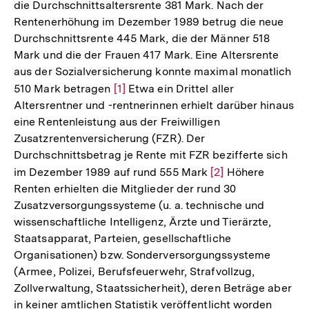
die Durchschnittsaltersrente 381 Mark. Nach der
Rentenerhöhung im Dezember 1989 betrug die neue
Durchschnittsrente 445 Mark, die der Männer 518
Mark und die der Frauen 417 Mark. Eine Altersrente
aus der Sozialversicherung konnte maximal monatlich
510 Mark betragen
Zur
[1]
Etwa ein Drittel aller
Altersrentner und -rentnerinnen erhielt darüber hinaus
Auflösung
eine Rentenleistung aus der Freiwilligen
der
Zusatzrentenversicherung (FZR). Der
Fußnote
Durchschnittsbetrag je Rente mit FZR bezifferte sich
im Dezember 1989 auf rund 555 Mark
Zur
[2]
Höhere
Renten erhielten die Mitglieder der rund 30
Auflösung
Zusatzversorgungssysteme (u. a. technische und
der
wissenschaftliche Intelligenz, Ärzte und Tierärzte,
Fußnote
Staatsapparat, Parteien, gesellschaftliche
Organisationen) bzw. Sonderversorgungssysteme
(Armee, Polizei, Berufsfeuerwehr, Strafvollzug,
Zollverwaltung, Staatssicherheit), deren Beträge aber
in keiner amtlichen Statistik veröffentlicht worden