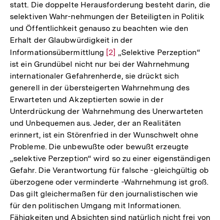
statt. Die doppelte Herausforderung besteht darin, die
selektiven Wahr-nehmungen der Beteiligten in Politik
und Öffentlichkeit genauso zu beachten wie den
Erhalt der Glaubwürdigkeit in der
Informationsübermittlung
Zur
[2]
„Selektive Perzeption“
ist ein Grundübel nicht nur bei der Wahrnehmung
Auflösung
internationaler Gefahrenherde, sie drückt sich
der
generell in der übersteigerten Wahrnehmung des
Fußnote
Erwarteten und Akzeptierten sowie in der
Unterdrückung der Wahrnehmung des Unerwarteten
und Unbequemen aus. Jeder, der an Realitäten
erinnert, ist ein Störenfried in der Wunschwelt ohne
Probleme. Die unbewußte oder bewußt erzeugte
„selektive Perzeption“ wird so zu einer eigenständigen
Gefahr. Die Verantwortung für falsche -gleichgültig ob
überzogene oder verminderte -Wahrnehmung ist groß.
Das gilt gleichermaßen für den journalistischen wie
für den politischen Umgang mit Informationen.
Fähigkeiten und Absichten sind natürlich nicht frei von