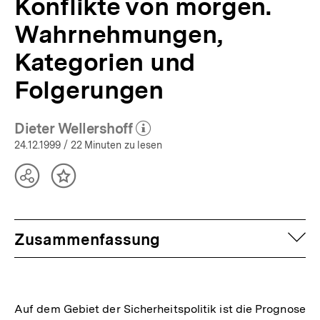
Konflikte von morgen.
Wahrnehmungen,
Kategorien und
Folgerungen
Dieter Wellershoff
(Mehr zum Autor)
öffnen
24.12.1999
/ 22 Minuten zu lesen
Teilen
Inhalt
Optionen
merken
anzeigen
auf
Zusammenfassung
Auf dem Gebiet der Sicherheitspolitik ist die Prognose