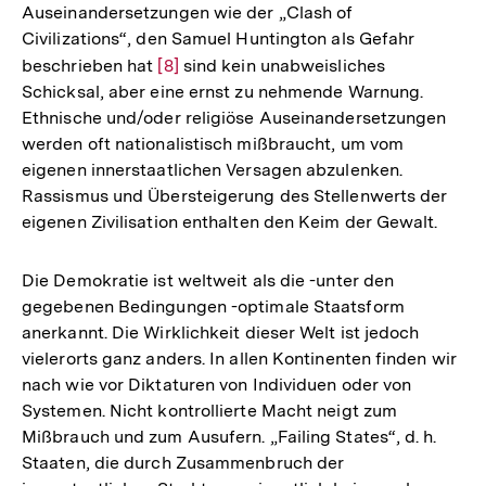
Auseinandersetzungen wie der „Clash of
Civilizations“, den Samuel Huntington als Gefahr
beschrieben hat
Zur
[8]
sind kein unabweisliches
Schicksal, aber eine ernst zu nehmende Warnung.
Auflösung
Ethnische und/oder religiöse Auseinandersetzungen
der
werden oft nationalistisch mißbraucht, um vom
Fußnote
eigenen innerstaatlichen Versagen abzulenken.
Rassismus und Übersteigerung des Stellenwerts der
eigenen Zivilisation enthalten den Keim der Gewalt.
Die Demokratie ist weltweit als die -unter den
gegebenen Bedingungen -optimale Staatsform
anerkannt. Die Wirklichkeit dieser Welt ist jedoch
vielerorts ganz anders. In allen Kontinenten finden wir
nach wie vor Diktaturen von Individuen oder von
Systemen. Nicht kontrollierte Macht neigt zum
Mißbrauch und zum Ausufern. „Failing States“, d. h.
Staaten, die durch Zusammenbruch der