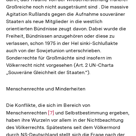
Großreiche noch nicht ausgeträumt sind . Die massive
Agitation Rußlands gegen die Aufnahme souveräner
Staaten als neue Mitglieder in die westlich
orientierten Bündnisse zeugt davon. Dabei wurde die
Freiheit, Bündnissen anzugehören oder diese zu
verlassen, schon 1975 in der Hel­ sinki-Schlußakte
auch von der Sowjetunion unterschrieben.
Sonderrechte für Großmächte sind insofern im
Völkerrecht nicht vorgesehen (Art. 2 UN-Charta
„Souveräne Gleichheit der Staaten.“).
Menschenrechte und Minderheiten
Die Konflikte, die sich im Bereich von
Menschenrechten
Zur
[7]
und Selbstbestimmung ergeben,
haben ihre Wurzeln vor allem in der Nichtbeachtung
Auflösung
des Völkerrechts. Spätestens seit dem Völkermord
der
durch NS-Deutschland stellt sich die Frage nach der
Fußnote