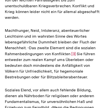
von der leichten Fahrlässigkeit bis zum
unentschuldbaren Kriegsverbrechen. Konflikt und
Krieg können leider nicht ein für allemal abgeschafft
werden.
Machthunger, Neid, Intoleranz, abenteuerlicher
Leichtsinn und im wahrsten Sinne des Wortes
lebensgefährliche Dummheit bleiben der Fluch der
Menschheit. -Das zweite Element sind die sozialen
Rahmenbedingungen von Konflikten
Zur
[3]
Sie führen
entweder zum realen Kampf ums Überleben oder
Auflösung
bedeuten doch mindestens die Anfälligkeit von
der
Völkern für Unfriedlichkeit, für hegemoniale
Fußnote
Bestrebungen oder für Blitzableiterabenteuer.
Soziales Elend, vor allem auch fehlende Bildung,
dienen als Nährboden für religiösen oder anderen
Fundamentalismus, für unversöhnlichen Haß und
Erziehung zum Feindbild. -Wenn die Bedingungen