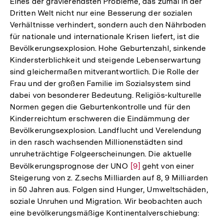
Eines der gravierendsten Probleme, das zumal in der
Dritten Welt nicht nur eine Besserung der sozialen
Verhältnisse verhindert, sondern auch den Nährboden
für nationale und internationale Krisen liefert, ist die
Bevölkerungsexplosion. Hohe Geburtenzahl, sinkende
Kindersterblichkeit und steigende Lebenserwartung
sind gleichermaßen mitverantwortlich. Die Rolle der
Frau und der großen Familie im Sozialsystem sind
dabei von besonderer Bedeutung. Religiös-kulturelle
Normen gegen die Geburtenkontrolle und für den
Kinderreichtum erschweren die Eindämmung der
Bevölkerungsexplosion. Landflucht und Verelendung
in den rasch wachsenden Millionenstädten sind
unruheträchtige Folgeerscheinungen. Die aktuelle
Bevölkerungsprognose der UNO
Zur
[9]
geht von einer
Steigerung von z. Z.sechs Milliarden auf 8, 9 Milliarden
Auflösung
in 50 Jahren aus. Folgen sind Hunger, Umweltschäden,
der
soziale Unruhen und Migration. Wir beobachten auch
Fußnote
eine bevölkerungsmäßige Kontinentalverschiebung: