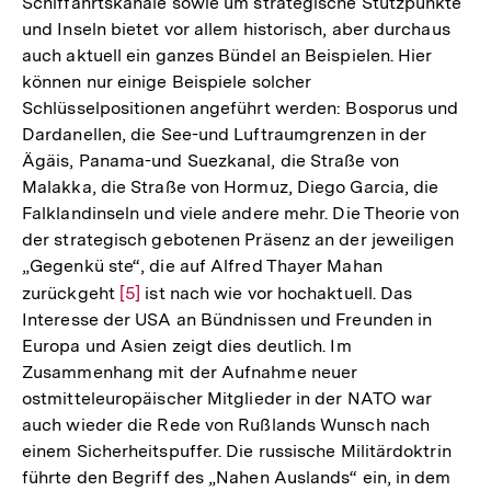
Schiffahrtskanäle sowie um strategische Stützpunkte
und Inseln bietet vor allem historisch, aber durchaus
auch aktuell ein ganzes Bündel an Beispielen. Hier
können nur einige Beispiele solcher
Schlüsselpositionen angeführt werden: Bosporus und
Dardanellen, die See-und Luftraumgrenzen in der
Ägäis, Panama-und Suezkanal, die Straße von
Malakka, die Straße von Hormuz, Diego Garcia, die
Falklandinseln und viele andere mehr. Die Theorie von
der strategisch gebotenen Präsenz an der jeweiligen
„Gegenkü­ ste“, die auf Alfred Thayer Mahan
zurückgeht
Zur
[5]
ist nach wie vor hochaktuell. Das
Interesse der USA an Bündnissen und Freunden in
Auflösung
Europa und Asien zeigt dies deutlich. Im
der
Zusammenhang mit der Aufnahme neuer
Fußnote
ostmitteleuropäischer Mitglieder in der NATO war
auch wieder die Rede von Rußlands Wunsch nach
einem Sicherheitspuffer. Die russische Militärdoktrin
führte den Begriff des „Nahen Auslands“ ein, in dem