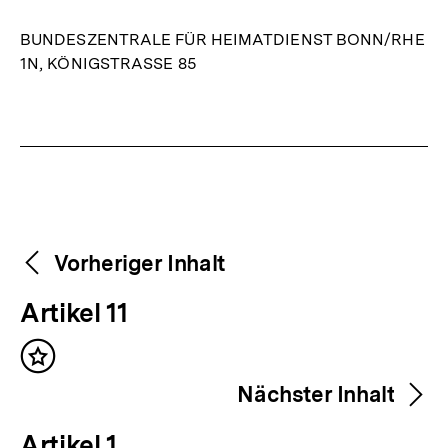
BUNDESZENTRALE FÜR HEIMATDIENST BONN/RHE
1N, KÖNIGSTRASSE 85
Fussnoten
Weitere
Content-
Vorheriger Inhalt
Navigation
Inhalte
V
Artikel 11
o
Inhalt
r
merken
Nächster Inhalt
h
e
N
Artikel 1