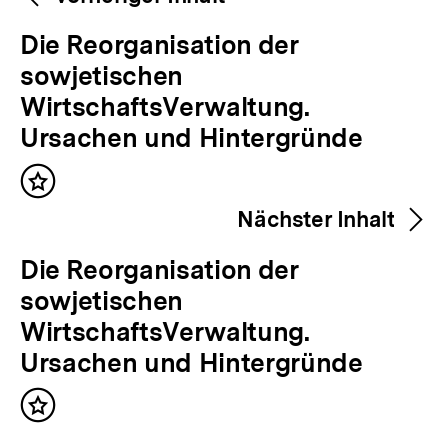
Navigation
Inhalte
V
Die Reorganisation der
o
sowjetischen
r
WirtschaftsVerwaltung.
h
Ursachen und Hintergründe
e
Inhalt
r
merken
Nächster Inhalt
i
g
N
Die Reorganisation der
e
ä
sowjetischen
r
c
WirtschaftsVerwaltung.
I
h
Ursachen und Hintergründe
n
s
h
Inhalt
t
merken
a