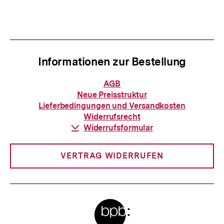
e
l
r
t
I
:
n
Informationen zur Bestellung
h
a
Informationen
AGB
zur
l
Neue Preisstruktur
Bestellung
Lieferbedingungen und Versandkosten
t
Widerrufsrecht
:
Download-
Widerrufsformular
Link:
VERTRAG WIDERRUFEN
Meta-