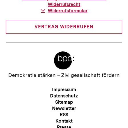
h
Widerrufsrecht
t
a
Download-
Widerrufsformular
:
Link:
l
t
VERTRAG WIDERRUFEN
:
Meta-
Links
Zur
Demokratie stärken –
Zivilgesellschaft fördern
Startseite
der
Meta-
Impressum
bpb
Navigation
Datenschutz
Sitemap
Newsletter
RSS
Kontakt
Presse