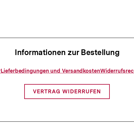
h
s
t
e
Informationen zur Bestellung
r
Informationen
r
Lieferbedingungen und Versandkosten
Widerrufsrec
zur
I
Bestellung
n
VERTRAG WIDERRUFEN
h
a
l