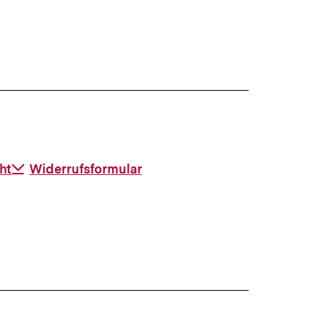
ht
Download-
Widerrufsformular
Link: