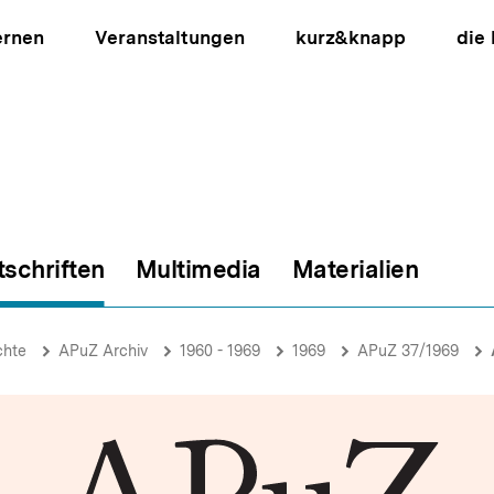
ernen
Veranstaltungen
kurz&knapp
die
tschriften
Multimedia
Materialien
ion
chte
APuZ Archiv
1960 - 1969
1969
APuZ 37/1969