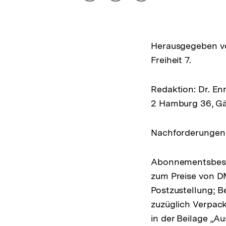
drucken
Optionen
merken
anzeigen
Herausgegeben von
Freiheit 7.
Redaktion: Dr. E
2 Hamburg 36, Gä
Nachforderungen d
Abonnementsbest
zum Preise von DM
Postzustellung; 
zuzüglich Verpac
in der Beilage „A