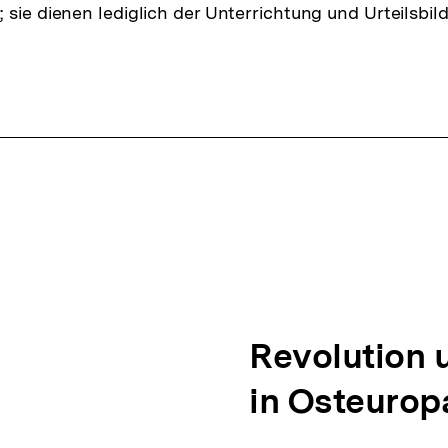
 sie dienen lediglich der Unterrichtung und Urteilsbil
N
Revolution 
ä
in Osteurop
c