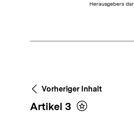
Herausgebers dar;
Fussnoten
Content-
Weitere
Vorheriger Inhalt
Navigation
V
Artikel 3
Inhalte
Inhalt
merken
o
r