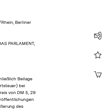
Rhein, Berliner
g DAS PARLAMENT,
Konta
0
Merklist
ansehen
0
Artik
im
ießlich Beilage
Shop-
rtsteuer) bei
Warenko
ansehen
reis von DM 5, 29
röffentlichungen
äußerung des