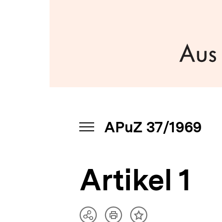
a
t
i
o
n
APuZ 37/1969
INHALTSNAVIGATION
ÖFFNEN
Artikel 1
Artikel
Teilen
Inhalt