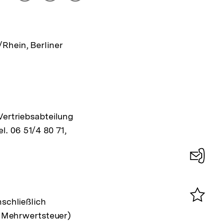
drucken
Optionen
merken
anzeigen
Rhein, Berliner
Vertriebsabteilung
. 06 51/4 80 71,
Konta
0
chließlich
Merklist
59 Mehrwertsteuer)
ansehen