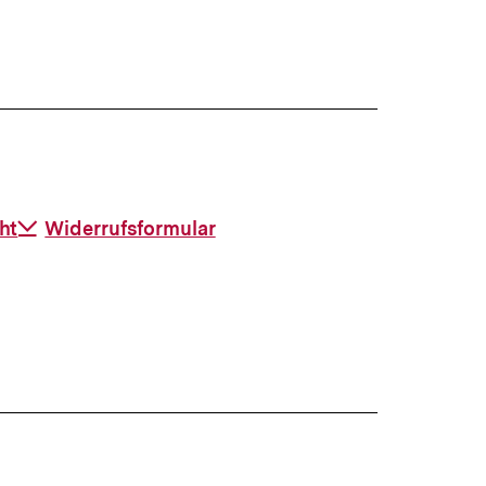
ht
Download-
Widerrufsformular
Link: