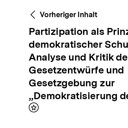
Content-
Weitere
Vorheriger Inhalt
Navigation
V
Partizipation als Prin
Inhalte
o
demokratischer Schu
r
Analyse und Kritik de
h
Gesetzentwürfe und
e
Gesetzgebung zur
r
„Demokratisierung d
i
Inhalt
merken
g