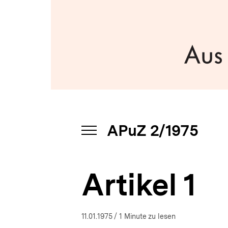
a
t
i
o
n
APuZ 2/1975
INHALTSNAVIGATION
ÖFFNEN
Artikel 1
11.01.1975
/ 1 Minute zu lesen