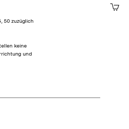
0
Artik
im
Shop-
, 50 zuzüglich
Warenko
ansehen
tellen keine
rrichtung und