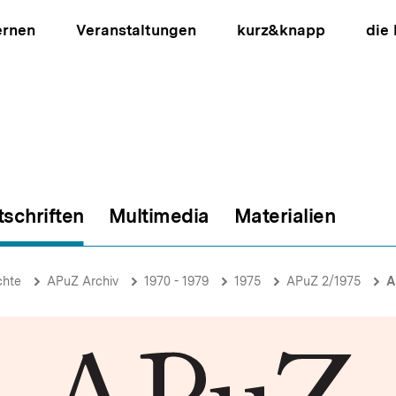
ernen
Veranstaltungen
kurz&knapp
die
tschriften
Multimedia
Materialien
ion
chte
APuZ Archiv
1970 - 1979
1975
APuZ 2/1975
A