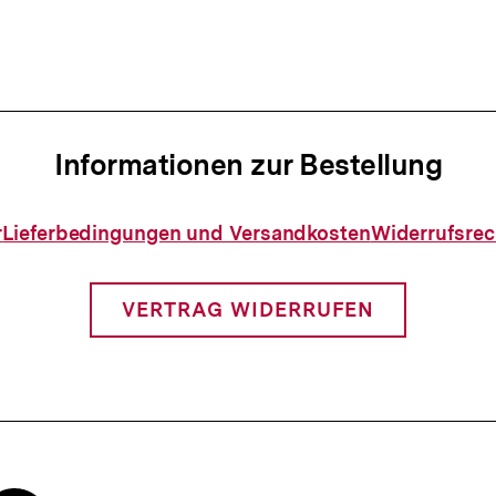
I
n
h
Informationen zur Bestellung
a
l
Informationen
r
Lieferbedingungen und Versandkosten
Widerrufsrec
zur
t
Bestellung
VERTRAG WIDERRUFEN
: