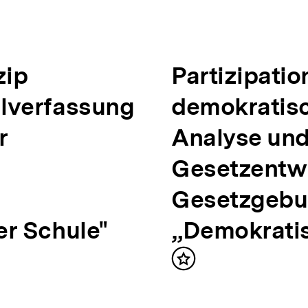
zip
N
Partizipatio
lverfassung
ä
demokratis
r
c
Analyse und 
h
Gesetzentw
s
Gesetzgebu
er Schule"
t
„Demokratis
e
Inhalt
merken
r