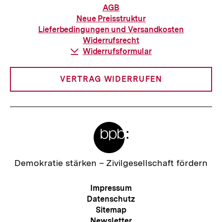
Informationen
AGB
zur
Neue Preisstruktur
Bestellung
Lieferbedingungen und Versandkosten
Widerrufsrecht
Download-
Widerrufsformular
Link:
VERTRAG WIDERRUFEN
Meta-
Links
Zur
Demokratie stärken –
Zivilgesellschaft fördern
Startseite
der
Meta-
Impressum
bpb
Navigation
Datenschutz
Sitemap
Newsletter