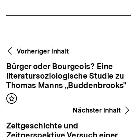
Fussnoten
Weitere
Content-
Vorheriger Inhalt
Navigation
Inhalte
V
Bürger oder Bourgeois? Eine
o
literatursoziologische Studie zu
r
Thomas Manns „Buddenbrooks"
h
Inhalt
e
merken
Nächster Inhalt
r
i
N
Zeitgeschichte und
g
ä
Zeitperspektive Versuch einer