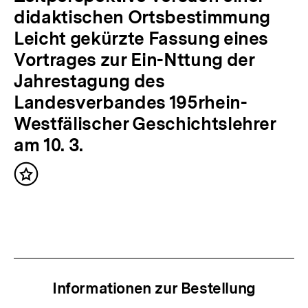
e
c
didaktischen Ortsbestimmung
r
h
Leicht gekürzte Fassung eines
I
s
Vortrages zur Ein-Nttung der
n
t
Jahrestagung des
h
e
Landesverbandes 195rhein-
a
r
Westfälischer Geschichtslehrer
l
I
am 10. 3.
t
n
:
Inhalt
h
merken
a
l
t
:
Informationen zur Bestellung