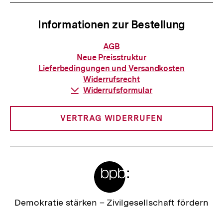
h
I
a
Informationen zur Bestellung
n
l
h
Informationen
AGB
t
zur
a
Neue Preisstruktur
Bestellung
:
Lieferbedingungen und Versandkosten
l
Widerrufsrecht
t
Download-
Widerrufsformular
Link:
:
VERTRAG WIDERRUFEN
Meta-
Links
Zur
Demokratie stärken –
Zivilgesellschaft fördern
Startseite
der