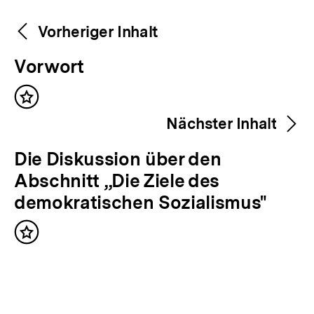
Weitere
Content-
Vorheriger Inhalt
Navigation
Inhalte
V
Vorwort
o
Inhalt
r
merken
Nächster Inhalt
h
e
N
Die Diskussion über den
r
ä
Abschnitt „Die Ziele des
i
c
demokratischen Sozialismus"
g
h
e
Inhalt
s
merken
r
t
I
e
n
r