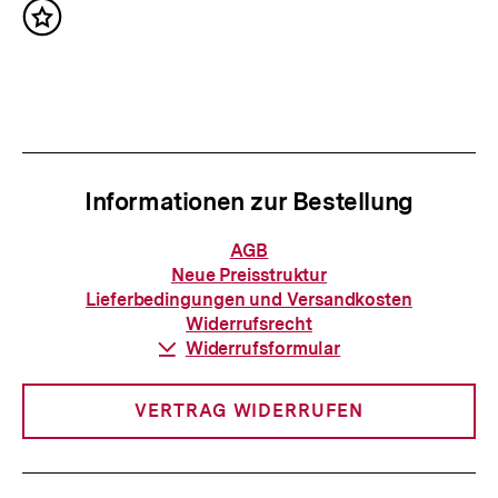
c
I
Inhalt
h
merken
n
s
h
t
a
e
l
r
t
Informationen zur Bestellung
I
:
n
Informationen
AGB
zur
h
Neue Preisstruktur
Bestellung
Lieferbedingungen und Versandkosten
a
Widerrufsrecht
l
Download-
Widerrufsformular
Link:
t
:
VERTRAG WIDERRUFEN