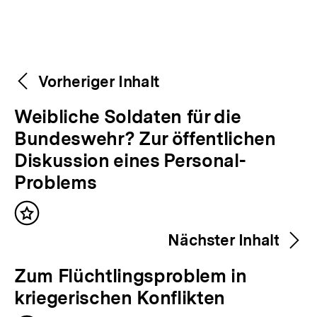
Weitere
Content-
Vorheriger Inhalt
Navigation
Inhalte
V
Weibliche Soldaten für die
o
Bundeswehr? Zur öffentlichen
r
Diskussion eines Personal-
h
Problems
e
Inhalt
r
merken
Nächster Inhalt
i
g
N
Zum Flüchtlingsproblem in
e
ä
kriegerischen Konflikten
r