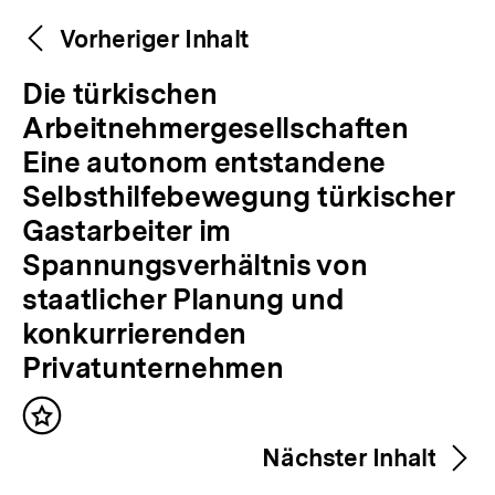
Weitere
Content-
Vorheriger Inhalt
Navigation
Inhalte
V
Die türkischen
o
Arbeitnehmergesellschaften
r
Eine autonom entstandene
h
Selbsthilfebewegung türkischer
e
Gastarbeiter im
r
Spannungsverhältnis von
i
staatlicher Planung und
g
konkurrierenden
e
Privatunternehmen
r
Inhalt
I
merken
Nächster Inhalt
n