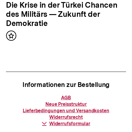
h
N
Die Krise in der Türkei Chancen
a
ä
des Militärs — Zukunft der
l
c
Demokratie
t
h
:
Inhalt
s
merken
t
e
r
I
Informationen zur Bestellung
n
h
Informationen
AGB
zur
a
Neue Preisstruktur
Bestellung
Lieferbedingungen und Versandkosten
l
Widerrufsrecht
t
Download-
Widerrufsformular
Link: