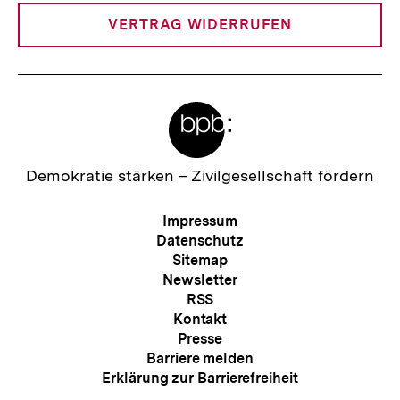
:
VERTRAG WIDERRUFEN
Meta-
Links
Zur
Demokratie stärken –
Zivilgesellschaft fördern
Startseite
der
Meta-
Impressum
bpb
Navigation
Datenschutz
Sitemap
Newsletter
RSS
Kontakt
Presse
Barriere melden
Erklärung zur Barrierefreiheit